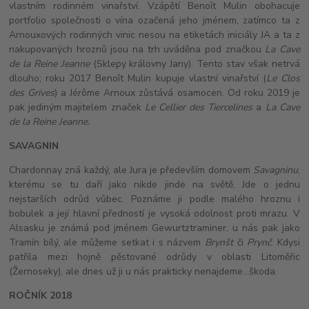
vlastním rodinném vinařství. Vzápětí Benoît Mulin obohacuje
portfolio společnosti o vína ozačená jeho jménem, zatímco ta z
Arnouxových rodinných vinic nesou na etiketách iniciály JA a ta z
nakupovaných hroznů jsou na trh uváděna pod značkou
La Cave
de la Reine Jeanne
(Sklepy královny Jany). Tento stav však netrvá
dlouho; roku 2017 Benoît Mulin kupuje vlastní vinařství (
Le Clos
des Grives
) a Jérôme Arnoux zůstává osamocen. Od roku 2019 je
pak jediným majitelem značek
Le Cellier des Tiercelines
a
La Cave
de la Reine Jeanne.
SAVAGNIN
Chardonnay zná každý, ale Jura je především domovem
Savagninu
,
kterému se tu daří jako nikde jinde na světě. Jde o jednu
nejstarších odrůd vůbec. Poznáme ji podle malého hroznu i
bobulek a její hlavní předností je vysoká odolnost proti mrazu. V
Alsasku je známá pod jménem Gewurtztraminer, u nás pak jako
Tramín bílý, ale můžeme setkat i s názvem
Brynšt
či
Prynč
. Kdysi
patřila mezi hojně pěstované odrůdy v oblasti Litoměřic
(Žernoseky), ale dnes už ji u nás prakticky nenajdeme...škoda.
ROČNÍK 2018