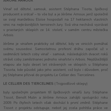
JÉRÔME ARNOUX
Vinař od dětství, samouk, asistent Stéphana Tisota, špičkový
producent a srdcař – to vše byl a je Jérôme Arnoux, jenž společně
se svojí manželkou Eloïse hospodaří na 17 hektarech vlastních
vinic na nejkrásnějších terroirech Jury. Svá vína nechává vyzrávat
v prastarých sklepích ze 14. století, v samém centru městečka
Arbois.
Jérôme je vinařem prakticky od dětství, kdy ve vinicích pomáhal
svému sousedovi. Samostatnou profesní dráhu započal už v
sedmnácti letech coby vinař - samouk, následujících dvacet roků
strávil coby zaměstnanec jednoho vinařství v Arbois. Nejdůležitější
etapou ale bylo deset let strávených ve sklepích u Stéphana
Tissota, kde působil jako jeho asistent, což bylo i důvodem, proč
jej Stéphane přizval do projektu Le Cellier des Tiercelines.
LE CELLIER DES TIERCELINES
(Trojpodílové sklepy)
byly společným projektem tří špičkových vinařů Jury. Stéphane
Tissot, Benoît Mulin a Jérôme Arnoux zahájili spolupráci roku
2009. Po čtyřech letech však dochází k první změně. Stéphane
Tissot z projektu odstupuje, neboť jej zcela pohltila práce ve