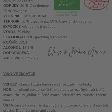
AOC
: Arbois blanc
ODRŮDY
: 80 % Chardonnay,
20 % Savagnin
VĚK VINICE
: více jak 30 let
TERROIR
: 50 % triasové jíly, 50 % bajociánský vápenec
EXPOZICE
: východní a jihozápadní
VÝNOS
: 50 hl/ha
CERTIFIKACE
: BIO (probíhající konverze)
ROČNÍK
: 2018
ALKOHOL
: 13,5 %
DOPORUČENÁ
ARCHIVACE
: do 2032
VÍNO VE ZKRATCE
VZHLED
: slámově žlutá barva se zářivě zlatými odlesky.
NOS
: komplexní buket nabízí širokou paletu rozličných vůní: bílé
ovoce, citrusy, jablka, sušené ovoce, celer,ořechy, mandle, koření,
vanilka....
ÚSTA
: čerstvá a gurmánská chuť bílého ovoce, koření a vlašských
ořechů. Dlouhý a minerální závěr.