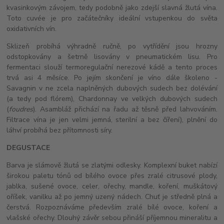
kvasinkovým závojem, tedy podobně jako zdejší slavná žlutá vína.
Toto cuvée je pro začátečníky ideální vstupenkou do světa
oxidativních vín.
Sklizeň probíhá výhradně ručně, po vytřídění jsou hrozny
odstopkovány a šetrně lisovány v pneumatickém lisu. Pro
fermentaci slouží termoregulační nerezové kádě a tento proces
trvá asi 4 měsíce. Po jejím skončení je víno dále školeno -
Savagnin v ne zcela naplněných dubových sudech bez dolévání
(a tedy pod flórem), Chardonnay ve velkých dubových sudech
(
foudres
). Asambláž přichází na řadu až těsně před lahvováním.
Filtrace vína je jen velmi jemná, sterilní a bez číření), plnění do
láhví probíhá bez přítomnosti síry.
DEGUSTACE
Barva je slámově žlutá se zlatými odlesky. Komplexní buket nabízí
širokou paletu tónů od bílého ovoce přes zralé citrusové plody,
jablka, sušené ovoce, celer, ořechy, mandle, koření, muškátový
oříšek, vanilku až po jemný uzený nádech. Chuť je středně plná a
čerstvá. Rozpoznáváme především zralé bílé ovoce, koření a
vlašské ořechy. Dlouhý závěr sebou přináší příjemnou mineralitu a