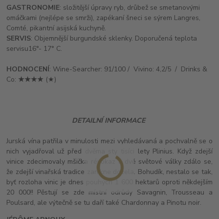
GASTRONOMIE
:
složitější úpravy ryb, drůbež se smetanovými
omáčkami (nejlépe se smrži), zapékaní šneci se sýrem Langres,
Comté, pikantní asijská kuchyně.
SERVIS
: Objemnější burgundské sklenky. Doporučená teplota
servisu
16°- 17° C.
HODNOCENÍ
: Wine-Searcher: 91/100 / Vivino: 4,2/5 / Drinks &
Co:
★★★★
(★)
DETAILNÍ INFORMACE
Jurská vína patřila v minulosti mezi vyhledávaná a pochvalně se o
nich vyjadřoval už před dvěma sty tisíci lety Plinius. Když zdejší
vinice zdecimovaly mšička révokaz a dvě světové války zdálo se,
že zdejší vinařská tradice zanikne docela. Bohudík, nestalo se tak,
byť rozloha vinic je dnes pouhých 1 600 hektarů oproti někdejším
20 000!! Pěstují se zde místní odrůdy Savagnin, Trousseau a
Poulsard, ale výtečně se tu daří také Chardonnay a Pinotu noir.