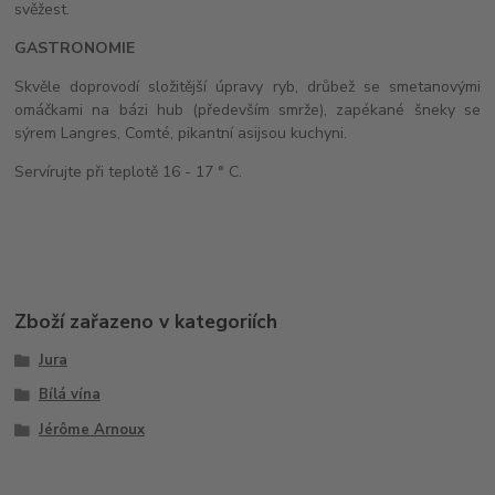
svěžest.
GASTRONOMIE
Skvěle doprovodí složitější úpravy ryb, drůbež se smetanovými
omáčkami na bázi hub (především smrže), zapékané šneky se
sýrem Langres, Comté, pikantní asijsou kuchyni.
Servírujte při teplotě 16 - 17 ° C.
Zboží zařazeno v kategoriích
Jura
Bílá vína
Jérôme Arnoux