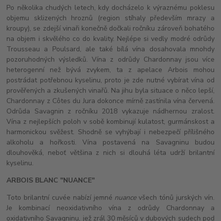
Po několika chudých letech, kdy docházelo k výraznému poklesu
objemu sklizených hroznů (region stíhaly především mrazy a
kroupy), se zdejší vinaři konečně dočkali ročníku zároveň bohatého
na objem i skvělého co do kvality. Nejlépe si vedly modré odrůdy
Trousseau a Poulsard, ale také bílá vína dosahovala mnohdy
pozoruhodných výsledků. Vína z odrůdy Chardonnay jsou více
heterogenní než bývá zvykem, ta z apelace Arbois mohou
postrádat potřebnou kyselinu, proto je zde nutné vybírat vína od
prověřených a zkušených vinařů. Na jihu byla situace o něco lepší,
Chardonnay z Côtes du Jura dokonce mírně zastínila vína červená.
Odrůda Savagnin z ročníku 2018 vykazuje nádhernou zralost.
Vína z nejlepších poloh v sobě kombinují kulatost, gurmánskost a
harmonickou svěžest. Shodně se vyhýbají i nebezpečí přílišného
alkoholu a hořkosti. Vína postavená na Savagninu budou
dlouhověká, neboť většina z nich si dlouhá léta udrží brilantní
kyselinu.
ARBOIS BLANC "NUANCE"
Toto brilantní cuvée nabízí jemné
nuance
všech tónů jurských vín.
Je kombinací neoxidativního vína z odrůdy Chardonnay a
oxidativního Savagninu, jež zrál 30 měsíců v dubových sudech pod