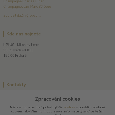
Champagne Charles Ellner
Champagne Jean-Marc Sélèque
Zobrazit další výrobce →
Kde nás najdete
L PLUS - Miloslav Lerch
V Cibulkách 403/11
150 00 Praha 5
Kontakty
Zpracování cookies
L Plus - Miloslav Lerch
Náš e-shop a partneři potřebují Váš
souhlas
s použitím souborů
+420 608 885 840
cookies, aby Vám mohli zobrazovat informace týkající se Vašich