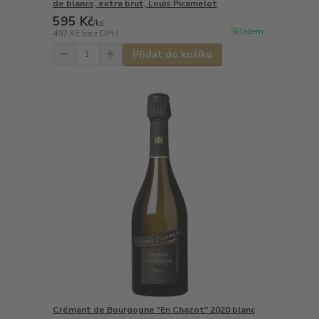
de blancs, extra brut, Louis Picamelot
595 Kč
/
ks
Skladem
492 Kč
bez DPH
Přidat do košíku
Crémant de Bourgogne "En Chazot" 2020 blanc