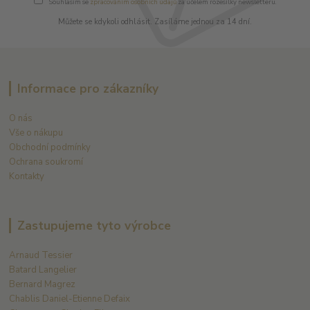
Souhlasím se
zpracováním osobních údajů
za účelem rozesílky newsletteru.
Můžete se kdykoli odhlásit. Zasíláme jednou za 14 dní.
Informace pro zákazníky
O nás
Vše o nákupu
Obchodní podmínky
Ochrana soukromí
Kontakty
Zastupujeme tyto výrobce
Arnaud Tessier
Batard Langelier
Bernard Magrez
Chablis Daniel-Etienne Defaix