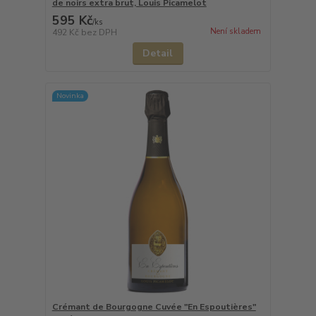
de noirs extra brut, Louis Picamelot
595 Kč
/
ks
Není skladem
492 Kč
bez DPH
Detail
Novinka
Crémant de Bourgogne Cuvée "En Espoutières"