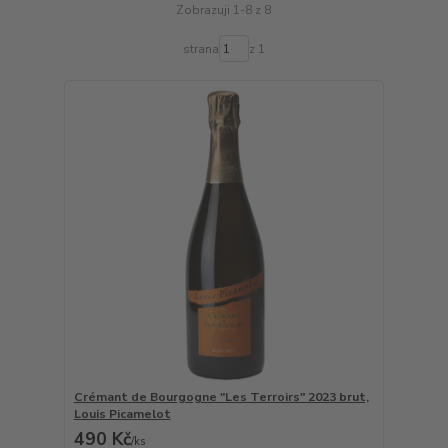
Zobrazuji 1-8 z 8
strana
z 1
Crémant de Bourgogne "Les Terroirs" 2023 brut,
Louis Picamelot
490 Kč
/
ks