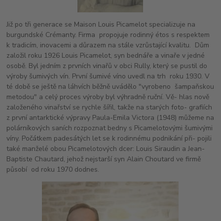
Již po tři generace se Maison Louis Picamelot specializuje na
burgundské Crémanty. Firma propojuje rodinný étos s respektem
k tradicím, inovacemi a důrazem na stále vzrůstající kvalitu. Dům
založil roku 1926 Louis Picamelot, syn bednáře a vinaře v jedné
osobě. Byl jedním z prvních vinařů v obci Rully, který se pustil do
výroby šumivých vín. První šumivé víno uvedl na trh roku 1930. V
té době se ještě na láhvích běžně uvádělo "vyrobeno šampaňskou
metodou" a celý proces výroby byl výhradně ruční. Vě- hlas nově
založeného vinařství se rychle šířil, takže na starých foto- grafiích
z první antarktické výpravy Paula-Emila Victora (1948) můžeme na
polárníkových saních rozpoznat bedny s Picamelotovými šumivými
víny. Počátkem padesátých let se k rodinnému podnikání při- pojili
také manželé obou Picamelotových dcer: Louis Siraudin a Jean-
Baptiste Chautard, jehož nejstarší syn Alain Choutard ve firmě
působí od roku 1970 dodnes.