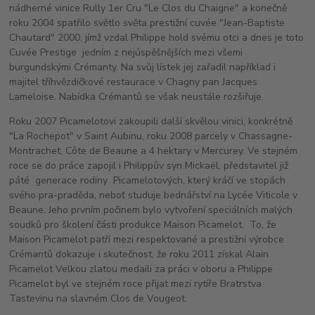
nádherné vinice Rully 1er Cru "Le Clos du Chaigne" a konečně
roku 2004 spatřilo světlo světa prestižní cuvée "Jean-Baptiste
Chautard" 2000, jímž vzdal Philippe hold svému otci a dnes je toto
Cuvée Prestige jedním z nejúspěšnějších mezi všemi
burgundskými Crémanty. Na svůj lístek jej zařadil například i
majitel tříhvězdičkové restaurace v Chagny pan Jacques
Lameloise. Nabídka Crémantů se však neustále rozšiřuje.
Roku 2007 Picamelotovi zakoupili další skvělou vinici, konkrétně
"La Rochepot" v Saint Aubinu, roku 2008 parcely v Chassagne-
Montrachet, Côte de Beaune a 4 hektary v Mercurey. Ve stejném
roce se do práce zapojil i Philippův syn Mickaël, představitel již
páté generace rodiny Picamelotových, který kráčí ve stopách
svého pra-praděda, neboť studuje bednářství na Lycée Viticole v
Beaune. Jeho prvním počinem bylo vytvoření speciálních malých
soudků pro školení části produkce Maison Picamelot. To, že
Maison Picamelot patří mezi respektované a prestižní výrobce
Crémantů dokazuje i skutečnost, že roku 2011 získal Alain
Picamelot Velkou zlatou medaili za práci v oboru a Philippe
Picamelot byl ve stejném roce přijat mezi rytíře Bratrstva
Tastevinu na slavném Clos de Vougeot.