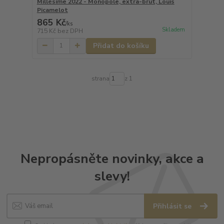
Millésime 2022 - Monopole, extra-brut, Louis
Picamelot
865 Kč
/
ks
Skladem
715 Kč
bez DPH
Přidat do košíku
strana
z 1
Nepropásněte novinky, akce a
slevy!
Přihlásit se