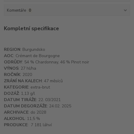
Komentáře
0
Kompletní specifikace
REGION
: Burgundsko
AOC
: Crémant de Bourgogne
ODRŮDY
: 54 % Chardonnay, 46 % Pinot noir
VÝNOS
: 27 hl/ha
ROČNÍK
: 2020
ZRÁNÍ NA KALECH
: 47 měsíců
KATEGORIE
: extra-brut
DOZÁŽ
: 1,13 g/l
DATUM TIRÁŽE
: 22. 03/2021
DATUM DEGORZÁŽE
: 24.02. 2025
ARCHIVACE
: do 2028
ALKOHOL
: 11,5 %
PRODUKCE
: 7 181 láhví