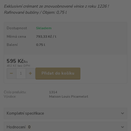
Exklusivní crémant ze znovuobnovené vinice z roku 1226 !
Rafinované bubliny / Objem: 0,75 l
Dostupnost
Skladem
Měrná cena
793,33 Kč / l
Balení
0.75 l
595 Kč
/
ks
492 Kč
bez DPH
Přidat do košíku
Číslo produktu:
1314
Výrobce:
Maison Louis Picamelot
Kompletní specifikace
Hodnocení
0