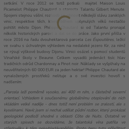
setkání. V roce 2012 se totiž potkali majitel Maison Louis
Picamelot Philippe Chautard a starosta Talantu Gilbert Menute.
Spojeni stejnou vášní, rozhodli se obnovit někdejší slávu zaniklých
vinic, respektive těch, které během uplynulých věků nestačilo
pohltit město Dijon. Philippe Chautard si od Talantu pronajal
několik historických parcel a dal se do práce. Jako první přišla v
roce 2016 na řadu dvouhektarová parcela
Les Éspoutières
, ležící
ve svahu s úchvatným výhledem na nedaleké jezero Kir, za nímž
se rýsují výškové budovy Dijonu. Vinici osázel s pomocí studentů
Vinařské školy v Beaune. Celkem vysadili jedenáct tisíc hlav
tradičních odrůd Chardonnay a Pinot noir. Náklady se vyšplhaly na
neuvěřitelných 60 000 EUR za jeden hektar! Philippe Chautard ale
vynaložených prostřeků nelituje a o své investici hovoří s
nadšením:
„Parcela leží poměrně vysoko, asi 400 m n/m, s částečně severní
orientací. Vzhledem k současnému globálnímu oteplování do nich
vkládám velké naděje - dnes totiž není problém se zralostí, ale s
kyselinami. Navíc jsem si nechal udělat půdní rozbor, který prokázal
geologické podloží shodné s oblasti Côte de Nuits. Ostatně ve
starých spisech se dozvídáme, že talantská vína patřila ve
středověku k těm nejvyhledávanějším. Proto beru tuto příležitost