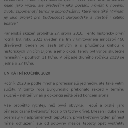
nejen jako výzvu, ale především jako poslání. Přivést k novému
životu zapomenutý terroir je dobrodružství, které mne láká. Vnímám
jej jako projekt pro budoucnost Burgundska a vlastně i celého
lidstva.“
Panenská sklizeň proběhla 27. srpna 2018. Tento historicky první
ročník byl roku 2021 uveden na trh v limitovaném množství 450
dřevěných beden po šesti lahvích a s přiloženou knihou o
historických vinicích Dijonu a jeho okolí. Tehdy byl výnos skutečně
minimální - pouhých 11 hl/ha. V případě druhého ročníku 2019 se
jedná o 27 hl/ha.
UNIKÁTNÍ ROČNÍK
2020
Ročník 2020 je podle mnoha profesionálů jedinečný, ale také velmi
složitý. V tomto roce Burgundsko překonalo rekord v termínu
sklizně - někteří vinaři ji dokončili ještě před koncem srpna!
Vše proběhlo rychleji, než bývá obvyklé. Teplé a brzké jaro
přineslo časné květenství (cca o tři týdny dříve). Březen i duben se
odehrály v nadprůměrných teplotách, první květnový týden přinesl
mírné ochlazení, ale od poloviny měsíce teploty opět vystřelily