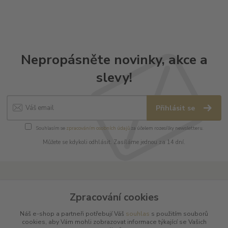
Nepropásněte novinky, akce a
slevy!
Přihlásit se
Souhlasím se
zpracováním osobních údajů
za účelem rozesílky newsletteru.
Můžete se kdykoli odhlásit. Zasíláme jednou za 14 dní.
Informace pro zákazníky
Zpracování cookies
O nás
Náš e-shop a partneři potřebují Váš
souhlas
s použitím souborů
cookies, aby Vám mohli zobrazovat informace týkající se Vašich
Vše o nákupu