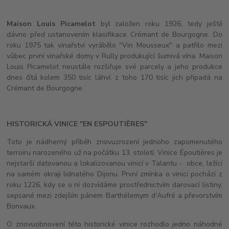
Maison Louis Picamelot
byl založen roku 1926, tedy ještě
dávno před ustanovením klasifikace Crémant de Bourgogne. Do
roku 1975 tak vinařství vyrábělo "Vin Mousseux" a patřilo mezi
vůbec první vinařské domy v Rully produkující šumivá vína. Maison
Louis Picamelot neustále rozšiřuje své parcely a jeho produkce
dnes čítá kolem 350 tisíc láhví, z toho 170 tisíc jich připadá na
Crémant de Bourgogne.
HISTORICKÁ VINICE "EN ESPOUTIÈRES"
Toto je nádherný příběh znovuzrození jednoho zapomenutého
terroiru narozeného už na počátku 13. století. Vinice Époutières je
nejstarší datovanou a lokalizovanou vinicí v Talantu - obce, ležící
na samém okraji lidnatého Dijonu. První zmínka o vinici pochází z
roku 1226, kdy se o ní dozvídáme prostřednictvím darovací listiny,
sepsané mezi zdejším pánem Barthélemym d'Aufré a převorstvím
Bonvaux.
O znovuobnovení této historické vinice rozhodlo jedno náhodné