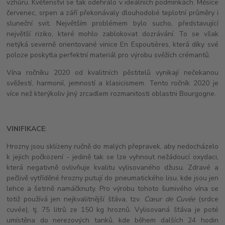
vzhůru. Květenství se tak odehrálo v ideálních podmínkách. Měsíce
červenec, srpen a září překonávaly dlouhodobé teplotní průměry i
sluneční svit. Největším problémem bylo sucho, představující
největší riziko, které mohlo zablokovat dozrávání. To se však
netýká severně orientované vinice En Espoutières, která díky své
poloze poskytla perfektní materiál pro výrobu svěžích crémantů.
Vína ročníku 2020 od kvalitních pěstitelů vynikají nečekanou
svěžestí, harmonií, jemností a klasicismem. Tento ročník 2020 je
více než kterýkoliv jiný zrcadlem rozmanitosti oblastni Bourgogne.
VINIFIKACE
:
Hrozny jsou sklízeny ručně do malých přepravek, aby nedocházelo
k jejich počkození - jedině tak se lze vyhnout nežádoucí oxydaci,
která negativně ovlivňuje kvalitu vylisovaného džusu. Zdravé a
pečlivě vytříděné hrozny putují do pneumatického lisu, kde jsou jen
lehce a šetrně namáčknuty. Pro výrobu tohoto šumivého vína se
totiž používá jen nejkvalitnější šťáva, tzv.
Cœur de Cuvée
(srdce
cuvée), tj. 75 litrů ze 150 kg hroznů. Vylisovaná šťáva je poté
umístěna do nerezových tanků, kde během dalších 24 hodin