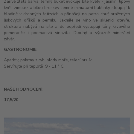
Zářivě zlatá barva. Jemný buket evokuje bílé květy - jasmín, lipový
květ, zimolez a bílou broskev. Jemné miniaturní bublinky stoupají k
hladině v drobných řetízcích a přinášejí na patro chuť pražených
lískových oříšků a perníku. Jakmile se víno ve sklenici otevře,
struktura nabývá na síle a do popředí vystupují tóny krvavého
pomeranče i podmanivá vinozita. Dlouhý a výrazně minerální
závěr.
GASTRONOMIE
:
Aperitiv, pokrmy z ryb, plody moře, telecí brzlík
Servírujte při teplotě 9 - 11 ° C.
NAŠE HODNOCENÍ
:
17,5/20