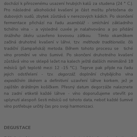
dochází k přirozenému usazení hrubých kalů za studena (24 ° C.).
Pro následné alkoholické kvašení je část moštu přetočena do
dubových sudů, zbytek zůstává v nerezových kádích. Po skončení
fermentace přichází na řadu
asambláž
- smíchání základního
tichého vína - a výsledné cuvée je nalahvováno a po přidání
tirážního likéru
uzavřeno kovovou zátkou. Tímto okamžikem
začíná druhotné kvašení v láhvi, tzv.
méthode traditionelle
, čili
tradiční (šampaňská) metoda. Během tohoto procesu se tiché
víno promění ve víno šumivé. Po skončení druhotného kvašení
zůstává víno ve sklepě ležet na kalech ještě dalších minimálně 18
měsíců (při teplotě mezi 12 -15 °C.). Teprve pak přijde na řadu
jejich odstřelení - tzv.
degorzáž
, doplnění chybějícího vína
expedičním likérem
a definitivní uzavření láhve korkem, jež je
zajištěn drátěným košíčkem. Přesný datum degorzáže naleznete
na zadní etiketě každé láhve - víno doporučujeme otevřít po
uplynutí alespoň šesti měsíců od tohoto data, neboť každé šumivé
víno potřebuje určitý čas pro svoji harmonizaci.
DEGUSTACE