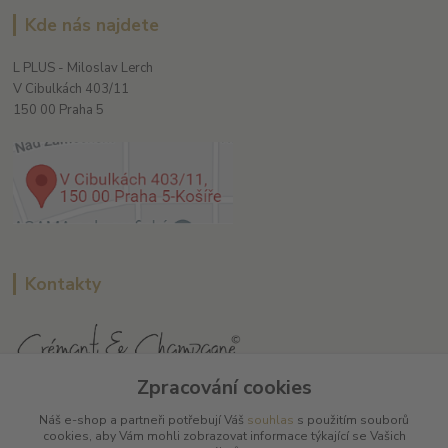
Kde nás najdete
L PLUS - Miloslav Lerch
V Cibulkách 403/11
150 00 Praha 5
Kontakty
Zpracování cookies
L Plus - Miloslav Lerch
Náš e-shop a partneři potřebují Váš
souhlas
s použitím souborů
+420 608 885 840
cookies, aby Vám mohli zobrazovat informace týkající se Vašich