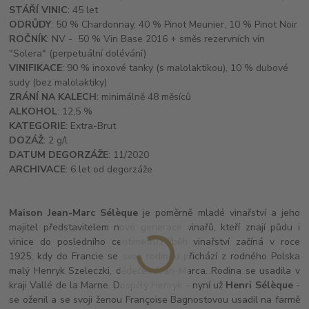
STÁŘÍ VINIC
: 45 let
ODRŮDY
: 50 % Chardonnay, 40 % Pinot Meunier, 10 % Pinot Noir
ROČNÍK
: NV - 50 % Vin Base 2016 + směs rezervních vín
"Solera" (perpetuální dolévání)
VINIFIKACE
: 90 % inoxové tanky (s malolaktikou), 10 % dubové
sudy (bez malolaktiky)
ZRÁNÍ NA KALECH
: minimálně 48 měsíců
ALKOHOL
: 12,5 %
KATEGORIE
: Extra-Brut
DOZÁŽ
: 2 g/l
DATUM DEGORZÁŽE
: 11/2020
ARCHIVACE
: 6 let od degorzáže
Maison Jean-Marc Sélèque
je poměrně mladé vinařství a jeho
majitel představitelem nové generace vinařů, kteří znají půdu i
vinice do posledního centimetru.Příběh vinařství začíná v roce
1925, kdy do Francie se svoji rodinou přichází z rodného Polska
malý Henryk Szeleczki, dědeček Jean-Marca. Rodina se usadila v
kraji Vallé de la Marne. Dospělý Henryk - nyní už
Henri Sélèque
-
se oženil a se svoji ženou Françoise Bagnostovou usadil na farmě