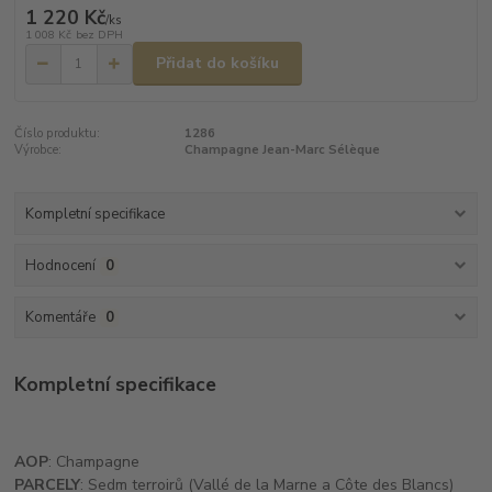
1 220 Kč
/
ks
1 008 Kč
bez DPH
Přidat do košíku
Číslo produktu:
1286
Výrobce:
Champagne Jean-Marc Sélèque
Kompletní specifikace
Hodnocení
0
Komentáře
0
Kompletní specifikace
AOP
: Champagne
PARCELY
: Sedm terroirů (Vallé de la Marne a Côte des Blancs)