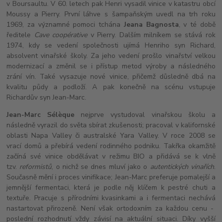
v Boursaultu. V 60. letech pak Henri vysadil vinice v katastru obcí
Moussy a Pierry. První láhve s šampaňským uvedl na trh roku
1969, za významné pomoci tchána
Jeana Bagnosta
, v té době
ředitele
Cave coopérative
v Pierry. Dalším milníkem se stává rok
1974, kdy se vedení společnosti ujímá Henriho syn Richard,
absolvent vinařské školy. Za jeho vedení prošlo vinařství velkou
modernizací a změnil se i přístup metod výroby a následného
zrání vín. Také vysazuje nové vinice, přičemž důsledně dbá na
kvalitu půdy a podloží. A pak konečně na scénu vstupuje
Richardův syn Jean-Marc.
Jean-Marc Sélèque
nejprve vystudoval vinařskou školu a
následně vyrazil do světa sbírat zkušenosti; pracoval v kalifornské
oblasti Napa Valley či australské Yara Valley. V roce 2008 se
vrací domů a přebírá vedení rodinného podniku. Takřka okamžitě
začíná své vinice obdělávat v režimu BIO a přidává se k vlně
tzv.
reformistů
, o nichž se dnes mluví jako o
autentických vinařích
.
Současně mění i proces vinifikace; Jean-Marc preferuje pomalejší a
jemnější fermentaci, která je podle něj klíčem k pestré chuti a
textuře. Pracuje s přírodními kvasinkami a i fermentaci nechává
nastartovat přirozeně. Není však ortodoxním za každou cenu -
poslední rozhodnutí vždy závisí na aktuální situaci. Díky vyšší