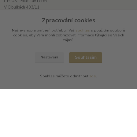
L PLUS - Miloslav Lerch
V Cibulkách 403/11
150 00 Praha 5
Zpracování cookies
Náš e-shop a partneři potřebují Váš
souhlas
s použitím souborů
cookies, aby Vám mohli zobrazovat informace týkající se Vašich
zájmů.
Souhlasím
Nastavení
Kontakty
Souhlas můžete odmítnout
zde
.
L Plus - Miloslav Lerch
+420 608 885 840
info@dobrafrancouzskavina.cz