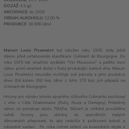
DOZÁŽ
: 4,5 g/l
ARCHIVACE
: do 2029
OBSAH ALKOHOLU
: 12,00 %
PRODUKCE
: 16 836 láhví
Maison Louis Picamelot
byl založen roku 1926, tedy ještě
dávno před ustanovením klasifikace Crémant de Bourgogne. Do
roku 1975 tak vinařství vyrábělo "Vin Mousseux" a patřilo mezi
vůbec první vinařské domy v Rully produkující šumivá vína. Maison
Louis Picamelot neustále rozšiřuje své parcely a jeho produkce
dnes čítá kolem 350 tisíc láhví, z toho 170 tisíc jich připadá na
Crémant de Bourgogne.
Hrozny pro výrobu tohoto opojného růžového Crémantu pocházejí
z vinic v Côte Chalonnaise (Rully, Aluze a Demigny). Průměrný
výnos se pohybuje okolo 70hl/ha. Sklizeň je striktně prováděna
ručně, hrozny jsou sbírány do speciálních malých
děrovaných přepravek, to aby nedošlo k poškození bobulí a
následné oxidaci. Po cirka ročním ležení na kvasinkách dojde k