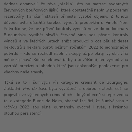
dodnes domnívají, že réva „přežila“ léto na matraci vydatných
červnových bouřkových lijáků, které dostatečně naplnily podzemní
rezervoáry. Famózní sklizeň přinesla vysoké objemy. Z tohoto
důvodu byla důležitá korekce výnosů, především u Pinotu Noir.
Potvrdilo se, že bez přísné kontroly výnosů nelze do budoucna v
Burgundsku vyrábět skvělá červená vína bez přísné kontroly
výnosů a ve štědrých letech snížit produkci o cca pět až deset
hektolitrů z hektaru oproti běžným ročníkům. 2022 to jednoznačně
potvrdil – kdo se rozhodl naplnit sklepy až po okraj, vyrobil vína
méně zajímavá. Kdo selektoval (a byla to většina), ten vyrobil vína
vyzrálá, precizní a lahodná, která jsou dokonalým pohlazením pro
všechny naše smysly.
Týká se to i šumivých vín kategorie crémant de Bourgogne.
Základní
vins de base
byla vyvážená s dobrou zralostí, což se
projevilo ve výsledných crémantech. I když obecně si lépe vedou
ta z kategorie Blanc de Noirs, obecně lze říci, že šumivá vína z
ročníku 2022 jsou silná, gurmánsky ovocná i svěží, s krásnou
dlouhou perzistencí.