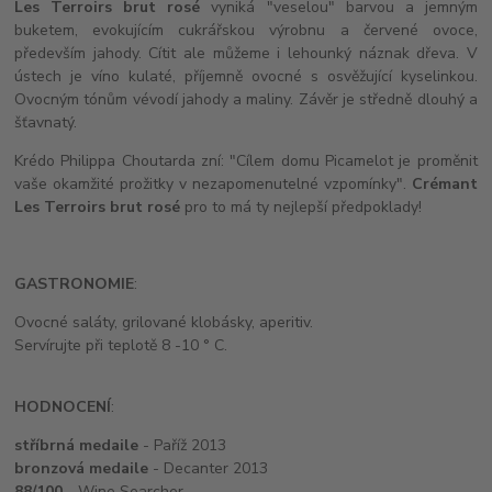
Les Terroirs brut rosé
vyniká "veselou" barvou a jemným
buketem, evokujícím cukrářskou výrobnu a červené ovoce,
především jahody. Cítit ale můžeme i lehounký náznak dřeva. V
ústech je víno kulaté, příjemně ovocné s osvěžující kyselinkou.
Ovocným tónům vévodí jahody a maliny. Závěr je středně dlouhý a
šťavnatý.
Krédo Philippa Choutarda zní: "Cílem domu Picamelot je proměnit
vaše okamžité prožitky v nezapomenutelné vzpomínky".
Crémant
Les Terroirs brut rosé
pro to má ty nejlepší předpoklady!
GASTRONOMIE
:
Ovocné saláty, grilované klobásky, aperitiv.
Servírujte při teplotě 8 -10 ° C.
HODNOCENÍ
:
stříbrná medaile
- Paříž 2013
bronzová medaile
- Decanter 2013
88/100
- Wine Searcher