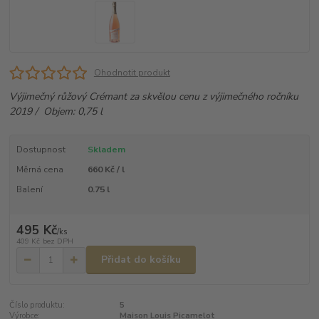
Ohodnotit produkt
Výjimečný růžový Crémant za skvělou cenu z výjimečného ročníku
2019 / Objem: 0,75 l
Dostupnost
Skladem
Měrná cena
660 Kč / l
Balení
0.75 l
495 Kč
/
ks
409 Kč
bez DPH
Přidat do košíku
Číslo produktu:
5
Výrobce:
Maison Louis Picamelot