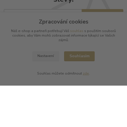
Přihlásit se
Zpracování cookies
Souhlasím se
zpracováním osobních údajů
za účelem rozesílky newsletteru.
Náš e-shop a partneři potřebují Váš
souhlas
s použitím souborů
Můžete se kdykoli odhlásit. Zasíláme jednou za 14 dní.
cookies, aby Vám mohli zobrazovat informace týkající se Vašich
zájmů.
Souhlasím
Nastavení
Informace pro zákazníky
Souhlas můžete odmítnout
zde
.
O nás
Vše o nákupu
Obchodní podmínky
Ochrana soukromí
Kontakty
Zastupujeme tyto výrobce