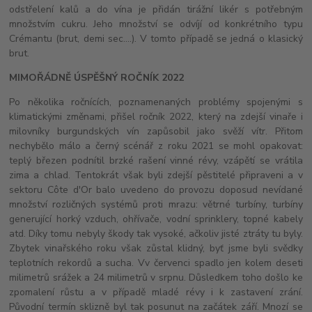
odstřelení kalů a do vína je přidán tirážní likér s potřebným
množstvím cukru. Jeho množství se odvíjí od konkrétního typu
Crémantu (brut, demi sec....). V tomto případě se jedná o klasický
brut.
MIMOŘÁDNĚ ÚSPĚŠNÝ ROČNÍK 2022
Po několika ročnících, poznamenaných problémy spojenými s
klimatickými změnami, přišel ročník 2022, který na zdejší vinaře i
milovníky burgundských vín zapůsobil jako svěží vítr. Přitom
nechybělo málo a černý scénář z roku 2021 se mohl opakovat:
teplý březen podnítil brzké rašení vinné révy, vzápětí se vrátila
zima a chlad. Tentokrát však byli zdejší pěstitelé připraveni a v
sektoru Côte d'Or balo uvedeno do provozu doposud nevídané
množství rozličných systémů proti mrazu: větrné turbíny, turbíny
generující horký vzduch, ohřívače, vodní sprinklery, topné kabely
atd. Díky tomu nebyly škody tak vysoké, ačkoliv jisté ztráty tu byly.
Zbytek vinařského roku však zůstal klidný, byť jsme byli svědky
teplotních rekordů a sucha. Vv červenci spadlo jen kolem deseti
milimetrů srážek a 24 milimetrů v srpnu. Důsledkem toho došlo ke
zpomalení růstu a v případě mladé révy i k zastavení zrání.
Původní termín sklizně byl tak posunut na začátek září. Mnozí se