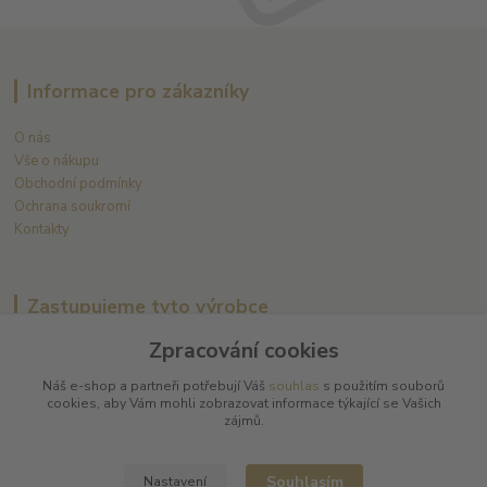
Informace pro zákazníky
O nás
Vše o nákupu
Obchodní podmínky
Ochrana soukromí
Kontakty
Zastupujeme tyto výrobce
Zpracování cookies
Arnaud Tessier
Batard Langelier
Náš e-shop a partneři potřebují Váš
souhlas
s použitím souborů
Bernard Magrez
cookies, aby Vám mohli zobrazovat informace týkající se Vašich
Chablis Daniel-Etienne Defaix
zájmů.
Champagne Charles Ellner
Champagne Jean-Marc Sélèque
Souhlasím
Nastavení