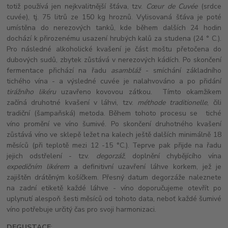
totiž používá jen nejkvalitnější šťáva, tzv.
Cœur de Cuvée
(srdce
cuvée), tj. 75 litrů ze 150 kg hroznů. Vylisovaná šťáva je poté
umístěna do nerezových tanků, kde během dalších 24 hodin
dochází k přirozenému usazení hrubých kalů za studena (24 ° C.).
Pro následné alkoholické kvašení je část moštu přetočena do
dubových sudů, zbytek zůstává v nerezových kádích. Po skončení
fermentace přichází na řadu
asambláž
- smíchání základního
tichého vína - a výsledné cuvée je nalahvováno a po přidání
tirážního likéru
uzavřeno kovovou zátkou. Tímto okamžikem
začíná druhotné kvašení v láhvi, tzv.
méthode traditionelle
, čili
tradiční (šampaňská) metoda. Během tohoto procesu se tiché
víno promění ve víno šumivé. Po skončení druhotného kvašení
zůstává víno ve sklepě ležet na kalech ještě dalších minimálně 18
měsíců (při teplotě mezi 12 -15 °C.). Teprve pak přijde na řadu
jejich odstřelení - tzv.
degorzáž
, doplnění chybějícího vína
expedičním likérem
a definitivní uzavření láhve korkem, jež je
zajištěn drátěným košíčkem. Přesný datum degorzáže naleznete
na zadní etiketě každé láhve - víno doporučujeme otevřít po
uplynutí alespoň šesti měsíců od tohoto data, neboť každé šumivé
víno potřebuje určitý čas pro svoji harmonizaci.
DEGUSTACE
: