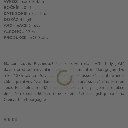
VÝNOS
: max. 60 hl/ha
ROČNÍK
: 2016
KATEGORIE
: extra-brut
DOZÁŽ
: 4,5 g/l
ARCHIVACE
: 3 roky
ALKOHOL
: 12 %
PRODUKCE
: 5 000 láhví
Maison Louis Picamelot
byl založen roku 1926, tedy ještě
dávno před ustanovením klasifikace Crémant de Bourgogne. Do
roku 1975 tak vinařství vyrábělo "Vin Mousseux" a patřilo mezi
vůbec první vinařské domy v Rully produkující šumivá vína. Maison
Louis Picamelot neustále rozšiřuje své parcely a jeho produkce
dnes čítá kolem 350 tisíc láhví, z toho 170 tisíc jich připadá na
Crémant de Bourgogne.
VINICE
: