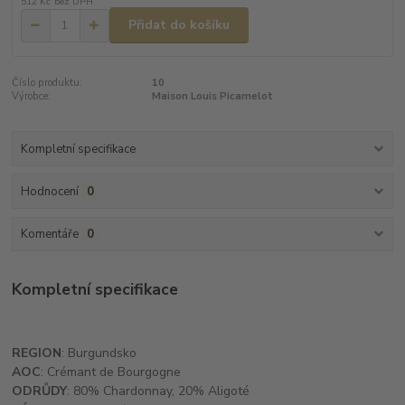
512 Kč
bez DPH
Přidat do košíku
Číslo produktu:
10
Výrobce:
Maison Louis Picamelot
Kompletní specifikace
Hodnocení
0
Komentáře
0
Kompletní specifikace
REGION
: Burgundsko
AOC
: Crémant de Bourgogne
ODRŮDY
: 80% Chardonnay, 20% Aligoté