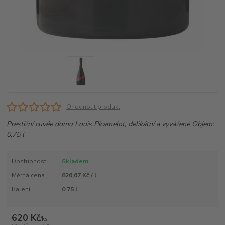
Ohodnotit produkt
Prestižní cuvée domu Louis Picamelot, delikátní a vyvážené Objem:
0,75 l
Dostupnost
Skladem
Měrná cena
826,67 Kč / l
Balení
0.75 l
620 Kč
/
ks