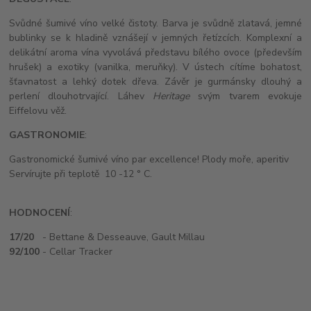
Svůdné šumivé víno velké čistoty. Barva je svůdně zlatavá, jemné
bublinky se k hladině vznášejí v jemných řetízcích. Komplexní a
delikátní aroma vína vyvolává představu bílého ovoce (především
hrušek) a exotiky (vanilka, meruňky). V ústech cítíme bohatost,
šťavnatost a lehký dotek dřeva. Závěr je gurmánsky dlouhý a
perlení dlouhotrvající. Láhev
Heritage
svým tvarem evokuje
Eiffelovu věž.
GASTRONOMIE
:
Gastronomické šumivé víno par excellence! Plody moře, aperitiv
Servírujte při teplotě 10 -12 ° C.
HODNOCENÍ
:
17/20
- Bettane & Desseauve, Gault Millau
92/100
- Cellar Tracker