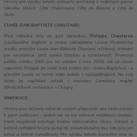
Hrozny pro výrobu tohoto crémantu pocházejí z rodinných parcel
několika oblastí:
Côte Chalonnaise, Côte de Beaune a Côte de
Nuits.
CUVÉE JEAN-BAPTISTE CHAUTARD:
Před několika lety se pod taktovkou
Philippa Chautarda
(současného majitele a vnuka zakladatele Louise Picamelota)
zrodilo prestižní cuvée
Jean-Babtiste Chautard
, ročníkový crémant
par excellence, jenž vyniká čistotou a vznešeností. Prvenství
patřilo ročníku 2000 (na trh uveden v roce 2004). Jak už název
napovídá, Philippe jím vzdal hold svému otci - Jeanu-Baptistovi - a
prestižní cuvée se rychle stalo jedním z nejúspěšnějších. Na svůj
lístek jej například zařadil i
monsieur Lameloise
, majitel
tříhvězdičkové restaurace v Chagny.
VINIFIKACE
:
Hrozny jsou sklízeny ručně do malých přepravek, aby nedocházelo
k jejich počkození - jedině tak se lze vyhnout nežádoucí oxydaci,
která negativně ovlivňuje kvalitu vylisovaného džusu. Zdravé a
pečlivě vytříděné hrozny putují do pneumatického lisu, kde jsou jen
lehce a šetrně namáčknuty. Pro výrobu tohoto šumivého vína se