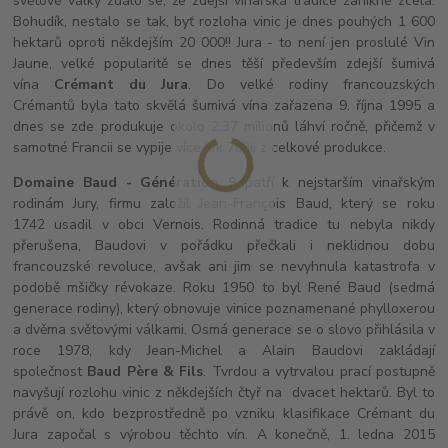
světové války zdálo se, že zdejší vinařská tradice zanikne zcela.
Bohudík, nestalo se tak, byť rozloha vinic je dnes pouhých 1 600
hektarů oproti někdejším 20 000!! Jura - to není jen proslulé Vin
Jaune, velké popularitě se dnes těší především zdejší šumivá
vína
Crémant du Jura
. Do velké rodiny francouzských
Crémantů byla tato skvělá šumivá vína zařazena 9. října 1995 a
dnes se zde produkuje okolo 2,37 milionů láhví ročně, přičemž v
samotné Francii se vypije více jak 70% z celkové produkce.
Domaine Baud - Génération 9
patří k nejstarším vinařským
rodinám Jury, firmu založil Jean-François Baud, který se roku
1742 usadil v obci Vernois. Rodinná tradice tu nebyla nikdy
přerušena, Baudovi v pořádku přečkali i neklidnou dobu
francouzské revoluce, avšak ani jim se nevyhnula katastrofa v
podobě mšičky révokaze. Roku 1950 to byl René Baud (sedmá
generace rodiny), který obnovuje vinice poznamenané phylloxerou
a dvěma světovými válkami. Osmá generace se o slovo přihlásila v
roce 1978, kdy Jean-Michel a Alain Baudovi zakládají
společnost
Baud Père & Fils
. Tvrdou a vytrvalou prací postupně
navyšují rozlohu vinic z někdejších čtyř na dvacet hektarů. Byl to
právě on, kdo bezprostředně po vzniku klasifikace Crémant du
Jura započal s výrobou těchto vín. A konečně, 1. ledna 2015