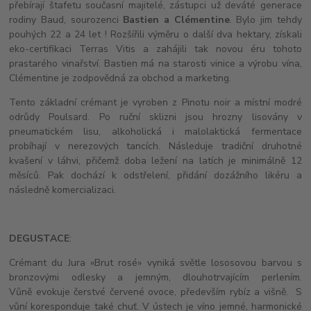
přebírají štafetu současní majitelé, zástupci už deváté generace
rodiny Baud, sourozenci
Bastien a Clémentine
. Bylo jim tehdy
pouhých 22 a 24 let ! Rozšířili výměru o další dva hektary, získali
eko-certifikaci Terras Vitis a zahájili tak novou éru tohoto
prastarého vinařství. Bastien má na starosti vinice a výrobu vína,
Clémentine je zodpovědná za obchod a marketing.
Tento základní crémant je vyroben z Pinotu noir a místní modré
odrůdy Poulsard. Po ruční sklizni jsou hrozny lisovány v
pneumatickém lisu, alkoholická i malolaktická fermentace
probíhají v nerezových tancích. Následuje tradiční druhotné
kvašení v láhvi, přičemž doba ležení na latích je minimálně 12
měsíců. Pak dochází k odstřelení, přidání dozážního likéru a
následně komercializaci.
DEGUSTACE
:
Crémant du Jura «Brut rosé» vyniká světle lososovou barvou s
bronzovými odlesky a jemným, dlouhotrvajícím perlením.
Vůně evokuje čerstvé červené ovoce, především rybíz a višně. S
vůní koresponduje také chuť. V ústech je víno jemné, harmonické