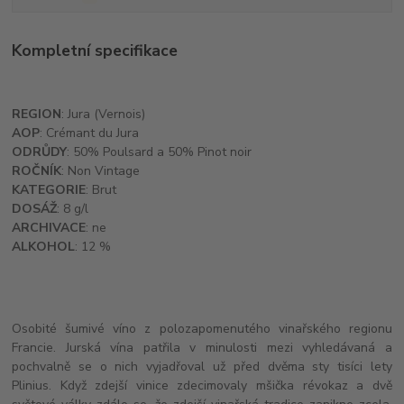
Kompletní specifikace
REGION
: Jura (Vernois)
AOP
: Crémant du Jura
ODRŮDY
: 50% Poulsard a 50% Pinot noir
ROČNÍK
: Non Vintage
KATEGORIE
: Brut
DOSÁŽ
: 8 g/l
ARCHIVACE
: ne
ALKOHOL
: 12 %
Osobité šumivé víno z polozapomenutého vinařského regionu
Francie. Jurská vína patřila v minulosti mezi vyhledávaná a
pochvalně se o nich vyjadřoval už před dvěma sty tisíci lety
Plinius. Když zdejší vinice zdecimovaly mšička révokaz a dvě