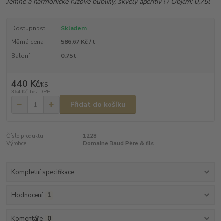
Jemné a harmonické růžové bubliny, skvělý aperitiv ! / Objem: 0,75l
Dostupnost
Skladem
Měrná cena
586,67 Kč / l
Balení
0.75 l
440 Kč
/
KS
364 Kč
bez DPH
Přidat do košíku
Číslo produktu:
1228
Výrobce:
Domaine Baud Père & fils
Kompletní specifikace
Hodnocení
1
Komentáře
0