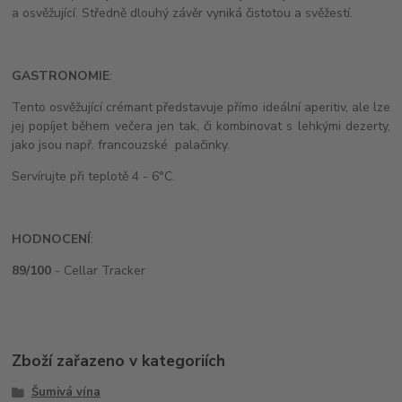
a osvěžující. Středně dlouhý závěr vyniká čistotou a svěžestí.
GASTRONOMIE
:
Tento osvěžující crémant představuje přímo ideální aperitiv, ale lze
jej popíjet během večera jen tak, či kombinovat s lehkými dezerty,
jako jsou např. francouzské palačinky.
Servírujte při teplotě 4 - 6°C.
HODNOCENÍ
:
89/100
- Cellar Tracker
Zboží zařazeno v kategoriích
Šumivá vína