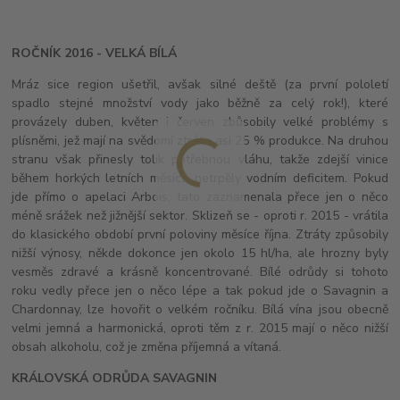
ROČNÍK 2016 - VELKÁ BÍLÁ
Mráz sice region ušetřil, avšak silné deště (za první pololetí
spadlo stejné množství vody jako běžně za celý rok!), které
provázely duben, květen i červen zbůsobily velké problémy s
plísněmi, jež mají na svědomí ztrátu asi 25 % produkce. Na druhou
stranu však přinesly tolik potřebnou vláhu, takže zdejší vinice
během horkých letních měsíců netrpěly vodním deficitem. Pokud
jde přímo o apelaci Arbois, tato zaznamenala přece jen o něco
méně srážek než jižnější sektor. Sklizeň se - oproti r. 2015 - vrátila
do klasického období první poloviny měsíce října. Ztráty způsobily
nižší výnosy, někde dokonce jen okolo 15 hl/ha, ale hrozny byly
vesměs zdravé a krásně koncentrované. Bílé odrůdy si tohoto
roku vedly přece jen o něco lépe a tak pokud jde o Savagnin a
Chardonnay, lze hovořit o velkém ročníku. Bílá vína jsou obecně
velmi jemná a harmonická, oproti těm z r. 2015 mají o něco nižší
obsah alkoholu, což je změna příjemná a vítaná.
KRÁLOVSKÁ ODRŮDA SAVAGNIN