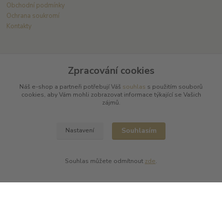
Obchodní podmínky
Ochrana soukromí
Kontakty
Zastupujeme tyto výrobce
Zpracování cookies
Arnaud Tessier
Náš e-shop a partneři potřebují Váš
souhlas
s použitím souborů
Batard Langelier
cookies, aby Vám mohli zobrazovat informace týkající se Vašich
zájmů.
Bernard Magrez
Chablis Daniel-Etienne Defaix
Champagne Charles Ellner
Souhlasím
Nastavení
Champagne Jean-Marc Sélèque
Zobrazit další výrobce →
Souhlas můžete odmítnout
zde
.
Kde nás najdete
L PLUS - Miloslav Lerch
V Cibulkách 403/11