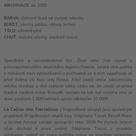
ARCHIVACE
: do 2099
BARVA
: slámově žlutá se zlatými odlesky
BUKET
: ořechy, jablka, citrusy, koření
TĚLO
: středně plné
CHUŤ
: vlašské ořechy, exotické ovoce
Specifické a nezaměnitelné tzv.
Žluté víno
(
Vin Jaune
) z
polozapomenutého vinařského regionu Francie. Jurská vína patřila
v minulosti mezi vyhledávaná a pochvalně se o nich vyjadřoval už
před dvěma sty tisíci lety Plinius. Když zdejší vinice zdecimovaly
mšička révokaz a dvě světové války zdálo se, že zdejší vinařská
tradice zanikne zcela. Bohudík, nestalo se tak, byť rozloha vinic je
dnes pouhých 1 600 hektarů oproti někdejším 20 000!!
Le Cellier des Tiercelines
(Trojpodílové sklepy) jsou společným
projektem tří špičkových vinařů Jury. Stéphane Tissot, Benoît Mulin
a Jérôme Arnoux zahájili spolupráci roku 2009. Po čtyřech letech
však dochází k první změně. Stéphane Tissot z projektu
odstupuje, neboť jej zcela pohltila práce ve vlastním rodinném