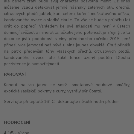
ale během zrání bude svůj charakter pozvolna měnit. Už dnes
můžeme vzadu detekovat jemné náznaky zelených oliv, ořechů,
citrusových plodů, jablek, kari, celeru, koření, muškátového oříšku,
kandovaného ovoce a sladké cibule. To vše se bude v průběhu let
drát do popředí. Vzhledem ke své mladosti mu nyní v ústech
dominují svěžest a mineralita, ačkoliv jeho potenciál je zřejmý. Je tu
dokonce jistá podobnost s víny předchozího ročníku 2015, jenž
přinesl více jemnosti než bývá u vins jaunes obvyklé. Chuť přináší
na patro především tóny vlašských ořechů, citrusových plodů,
kandovaného ovoce, ale také lehce uzený podtón. Dlouhá
perzistence je samozřejmostí.
PÁROVÁNÍ
Kohout na vin jaune se smrži, smetanové houbové omáčky,
exotické (asijské) pokrmy s curry, vyzrálý sýr Comté.
Servírujte při teplotě 16° C , dekantujte několik hodin předem
HODNOCENÍ
4,1/5
- Vivino