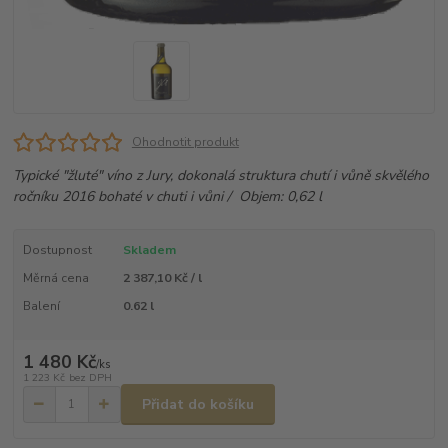
Ohodnotit produkt
Typické "žluté" víno z Jury, dokonalá struktura chutí i vůně skvělého
ročníku 2016 bohaté v chuti i vůni / Objem: 0,62 l
Dostupnost
Skladem
Měrná cena
2 387,10 Kč / l
Balení
0.62 l
1 480 Kč
/
ks
1 223 Kč
bez DPH
Přidat do košíku