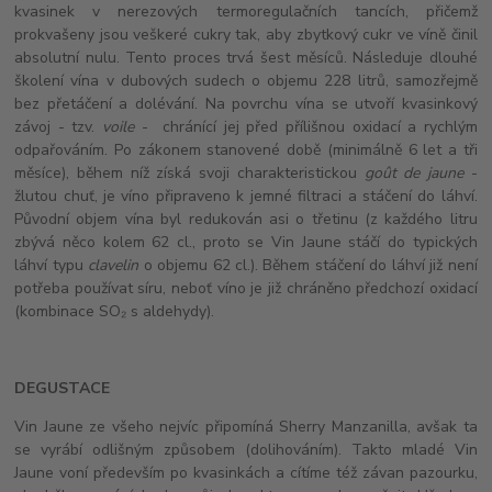
kvasinek v nerezových termoregulačních tancích, přičemž
prokvašeny jsou veškeré cukry tak, aby zbytkový cukr ve víně činil
absolutní nulu. Tento proces trvá šest měsíců. Následuje dlouhé
školení vína v dubových sudech o objemu 228 litrů, samozřejmě
bez přetáčení a dolévání. Na povrchu vína se utvoří kvasinkový
závoj - tzv.
voile
- chránící jej před přílišnou oxidací a rychlým
odpařováním. Po zákonem stanovené době (minimálně 6 let a tři
měsíce), během níž získá svoji charakteristickou
goût de jaune
-
žlutou chuť, je víno připraveno k jemné filtraci a stáčení do láhví.
Původní objem vína byl redukován asi o třetinu (z každého litru
zbývá něco kolem 62 cl., proto se Vin Jaune stáčí do typických
láhví typu
clavelin
o objemu 62 cl.). Během stáčení do láhví již není
potřeba používat síru, neboť víno je již chráněno předchozí oxidací
(kombinace SO₂ s aldehydy).
DEGUSTACE
Vin Jaune ze všeho nejvíc připomíná Sherry Manzanilla, avšak ta
se vyrábí odlišným způsobem (dolihováním). Takto mladé Vin
Jaune voní především po kvasinkách a cítíme též závan pazourku,