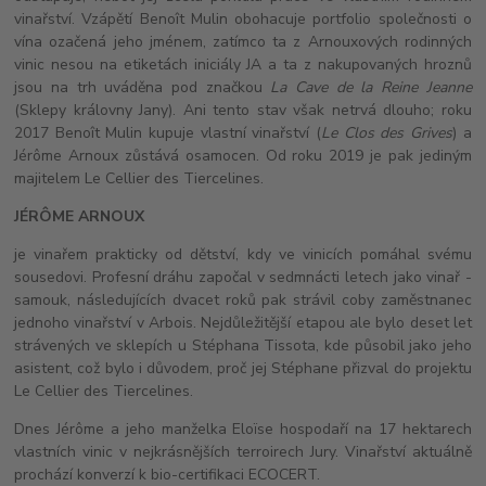
vinařství. Vzápětí Benoît Mulin obohacuje portfolio společnosti o
vína ozačená jeho jménem, zatímco ta z Arnouxových rodinných
vinic nesou na etiketách iniciály JA a ta z nakupovaných hroznů
jsou na trh uváděna pod značkou
La Cave de la Reine Jeanne
(Sklepy královny Jany). Ani tento stav však netrvá dlouho; roku
2017 Benoît Mulin kupuje vlastní vinařství (
Le Clos des Grives
) a
Jérôme Arnoux zůstává osamocen. Od roku 2019 je pak jediným
majitelem Le Cellier des Tiercelines.
JÉRÔME ARNOUX
je vinařem prakticky od dětství, kdy ve vinicích pomáhal svému
sousedovi. Profesní dráhu započal v sedmnácti letech jako vinař -
samouk, následujících dvacet roků pak strávil coby zaměstnanec
jednoho vinařství v Arbois. Nejdůležitější etapou ale bylo deset let
strávených ve sklepích u Stéphana Tissota, kde působil jako jeho
asistent, což bylo i důvodem, proč jej Stéphane přizval do projektu
Le Cellier des Tiercelines.
Dnes Jérôme a jeho manželka Eloïse hospodaří na 17 hektarech
vlastních vinic v nejkrásnějších terroirech Jury. Vinařství aktuálně
prochází konverzí k bio-certifikaci ECOCERT.