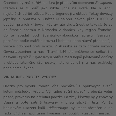
Chardonnay zná každý, ale Jura je především domovem
Savagninu
,
kterému se tu daří jako nikde jinde na světě. Jde o jednu
nejstarších odrůd vůbec. Podle legendy ji z oblasti Tokay dovezly
jeptišky z opatství v Château-Chalonu dávno před r.1000, v
dobách prvních křížových výprav, ale skutečnost je taková, že se
do Francie dostala z Německa v dobách, kdy region Franche-
Comté spadal pod španělsko-rakouskou správu. Savagnin
poznáme podle malého hroznu i bobulek. Jeho hlavní předností je
vysoká odolnost proti mrazu. V Alsasku se tato odrůda nazývá
Gewurtztraminer, u nás Tramín bílý, ale můžeme se setkat i s
názvem
Brynšt
či
Prynč
. Kdysi patřila mezi hojně pěstované odrůdy
v oblasti Litoměřic (Žernoseky), ale dnes už ji u nás prakticky
nenajdeme...škoda.
VIN JAUNE - PROCES VÝROBY
Hrozny pro výrobu tohoto vína pocházejí z opukových svahů
kolem městečka Arbois. Výhradně ruční sklizeň proběhla velmi
pozdě, prakticky na přelomu podzimu a zimy. Hrozny byly zbaveny
třapin a poté šetrně lisovány v pneumatickém lisu. Po 12
hodinovém usazení kalů (
débourbage
) byl mošt přetočen a na
řadu přichází spontánní kvašení za použití vlastních místních