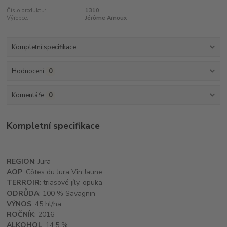
Číslo produktu:
1310
Výrobce:
Jérôme Arnoux
Kompletní specifikace
Hodnocení
0
Komentáře
0
Kompletní specifikace
REGION
: Jura
AOP
: Côtes du Jura Vin Jaune
TERROIR
: triasové jíly, opuka
ODRŮDA
: 100 % Savagnin
VÝNOS
: 45 hl/ha
ROČNÍK
: 2016
ALKOHOL
: 14,5 %