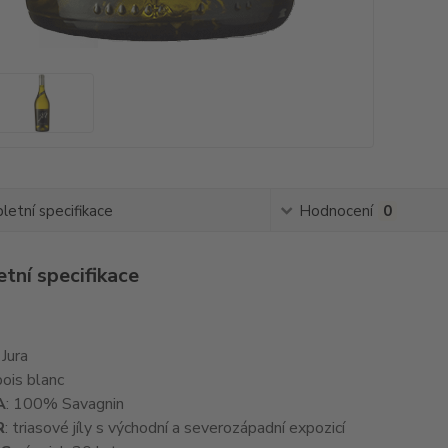
etní specifikace
Hodnocení
0
tní specifikace
: Jura
bois blanc
A
: 100% Savagnin
R
: triasové jíly s východní a severozápadní expozicí