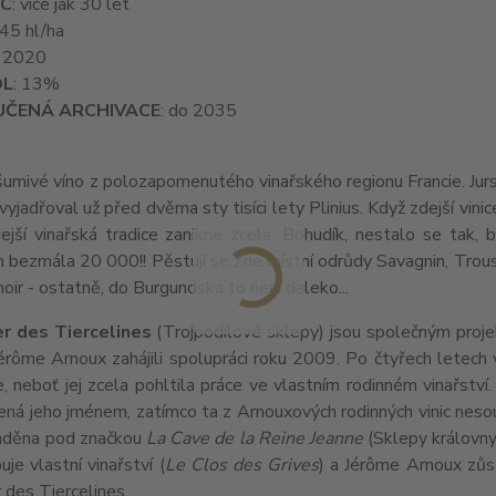
IC
: více jak 30 let
 45 hl/ha
: 2020
OL
: 13%
ČENÁ ARCHIVACE
: do 2035
umivé víno z polozapomenutého vinařského regionu Francie. Jurs
 vyjadřoval už před dvěma sty tisíci lety Plinius. Když zdejší v
ejší vinařská tradice zanikne zcela. Bohudík, nestalo se tak,
 bezmála 20 000!! Pěstují se zde místní odrůdy Savagnin, Trous
noir - ostatně, do Burgundska to není daleko...
er des Tiercelines
(Trojpodílové sklepy) jsou společným projek
érôme Arnoux zahájili spolupráci roku 2009. Po čtyřech letech
, neboť jej zcela pohltila práce ve vlastním rodinném vinařství
ená jeho jménem, zatímco ta z Arnouxových rodinných vinic nesou
váděna pod značkou
La Cave de la Reine Jeanne
(Sklepy královny
uje vlastní vinařství (
Le Clos des Grives
) a Jérôme Arnoux zůs
r des Tiercelines