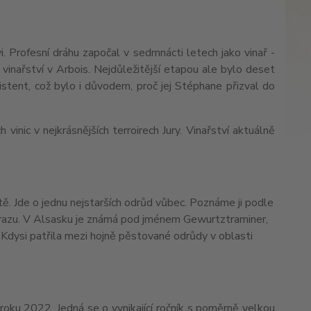
. Profesní dráhu započal v sedmnácti letech jako vinař -
vinařství v Arbois. Nejdůležitější etapou ale bylo deset
istent, což bylo i důvodem, proč jej Stéphane přizval do
inic v nejkrásnějších terroirech Jury. Vinařství aktuálně
tě. Jde o jednu nejstar
ších odrůd vůbec. Poznáme ji podle
i mrazu. V Alsasku je známá pod jménem Gewurtztraminer,
. Kdysi patřila mezi hojně pěstované odrůdy v oblasti
roku 2022. Jedná se o vynikající ročník s poměrně velkou