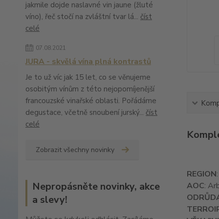
jakmile dojde naslavné vin jaune (žluté
víno), řeč stočí na zvláštní tvar lá...
číst
celé
07.08.2021
JURA - skvělá vína plná kontrastů
Je to už víc jak 15 let, co se věnujeme
osobitým vínům z této nejopomíjenější
francouzské vinařské oblasti. Pořádáme
Kompl
degustace, včetně snoubení jurský...
číst
celé
Komple
Zobrazit všechny novinky
REGION
Nepropásněte novinky, akce
AOC
: Ar
ODRŮD
a slevy!
TERROI