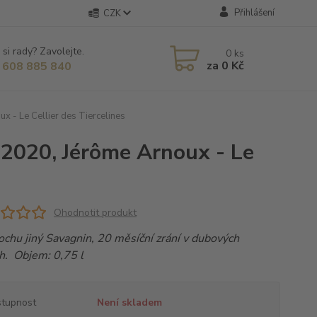
Přihlášení
CZK
 si rady? Zavolejte.
0
ks
za
0 Kč
 608 885 840
x - Le Cellier des Tiercelines
 2020, Jérôme Arnoux - Le
Ohodnotit produkt
ochu jiný Savagnin, 20 měsíční zrání v dubových
h. Objem: 0,75 l
tupnost
Není skladem