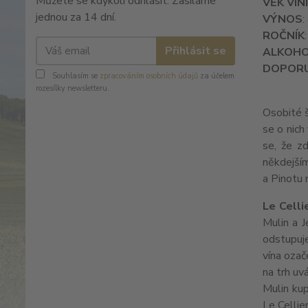
Můžete se kdykoli odhlásit. Zasíláme
VĚK VIN
jednou za 14 dní.
VÝNOS
:
ROČNÍK
Přihlásit se
ALKOH
DOPORU
Souhlasím se
zpracováním osobních údajů
za účelem
rozesílky newsletteru.
Osobité š
se o nich
se, že zd
někdejším
a Pinotu 
Le Celli
Mulin a J
odstupuje
vína ozač
na trh u
Mulin kup
Le Cellie