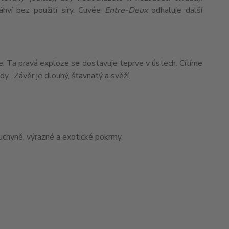
láhví bez použití síry. Cuvée
Entre-Deux
odhaluje další
e. Ta pravá exploze se dostavuje teprve v ústech. Cítíme
y. Závěr je dlouhý, šťavnatý a svěží.
kuchyně, výrazné a exotické pokrmy.