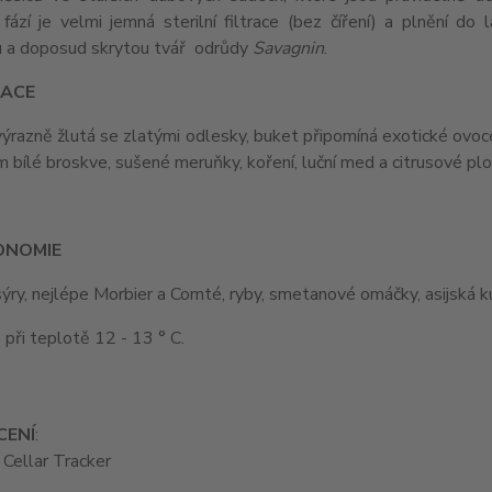
fází je velmi jemná sterilní filtrace (bez číření) a plnění do 
u a doposud skrytou tvář odrůdy
Savagnin
.
ACE
výrazně žlutá se zlatými odlesky, buket připomíná exotické ovoc
 bílé broskve, sušené meruňky, koření, luční med a citrusové plod
ONOMIE
ýry, nejlépe Morbier a Comté, ryby, smetanové omáčky, asijská 
e při teplotě 12 - 13 ° C.
ENÍ
:
 Cellar Tracker