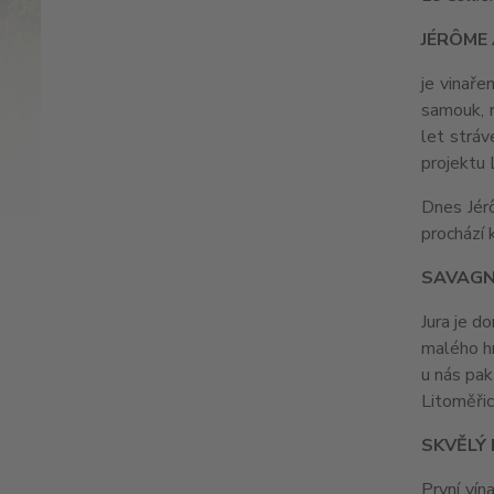
JÉRÔME
je vinaře
samouk, n
let stráv
projektu 
Dnes Jérô
prochází 
SAVAGN
Jura je 
malého hr
u nás pak
Litoměřic
SKVĚLÝ 
První vín