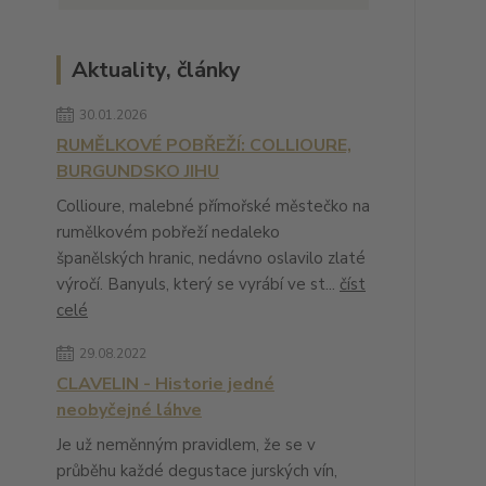
Aktuality, články
30.01.2026
RUMĚLKOVÉ POBŘEŽÍ: COLLIOURE,
BURGUNDSKO JIHU
Collioure, malebné přímořské městečko na
rumělkovém pobřeží nedaleko
španělských hranic, nedávno oslavilo zlaté
výročí. Banyuls, který se vyrábí ve st...
číst
celé
29.08.2022
CLAVELIN - Historie jedné
neobyčejné láhve
Je už neměnným pravidlem, že se v
průběhu každé degustace jurských vín,