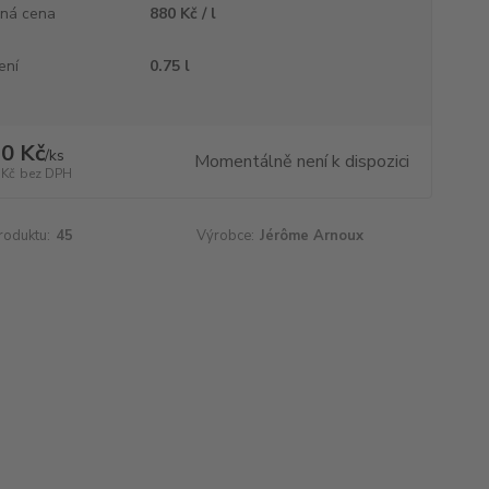
ná cena
880 Kč / l
ení
0.75 l
0 Kč
/
ks
Momentálně není k dispozici
 Kč
bez DPH
roduktu:
45
Výrobce:
Jérôme Arnoux