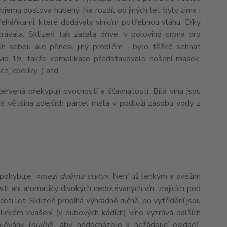
objemu doslova hubený. Na rozdíl od jiných let byly zima i
řeháňkami, které dodávaly vinicím potřebnou vláhu. Díky
rávala. Sklizeň tak začala dříve; v polovině srpna pro
ín sebou ale přinesl jiný problém - bylo těžké sehnat
ovid-19, takže komplikace představovalo nošení masek,
, kbelíky...) atd.
ervená překypují ovocností a šťavnatostí. Bílá vína jsou
ně většina zdejších parcel měla v podloží zásobu vody z
e pohybuje «
mezi dvěma styly»
. Není už lehkým a svěžím
ti ani aromatiky divokých nedolévaných vín, zrajících pod
eti let. Sklizeň probíhá výhradně ručně, po vytřídění jsou
ickém kvašení (v dubových kádích) víno vyzrává dalších
lévány (
o
uillé
), aby nedocházelo k nežádoucí oxidaci).