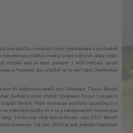
ká vína patřila v minulosti mezi vyhledávaná a pochvalně
inice zdecimovaly mšička révokaz a dvě světové války zdálo
 byť rozloha vinic je dnes pouhých 1 600 hektarů oproti
seau a Poulsard, ale výtečně se tu daří také Chardonnay
tem tří špičkových vinařů Jury. Stéphane Tissot, Benoît
 však dochází k první změně. Stéphane Tissot z projektu
. Vzápětí Benoît Mulin obohacuje portfolio společnosti o
 na etiketách iniciály JA a ta z nakupovaných hroznů jsou
 Jany). Tento stav však netrvá dlouho; roku 2017 Benoît
tává osamocen. Od roku 2019 je pak jediným majitelem