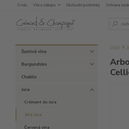
O nás
Vše o nákupu
Obchodní podmínky
Ochrana sou
Úvod
J
Šumivá vína
Arbo
Burgundsko
Cell
Chablis
Jura
Crémant du Jura
Bílá vína
Červená vína