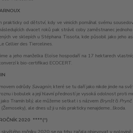
 ARNOUX
m prakticky od dětství, kdy ve vinicích pomáhal svému sousedovi
ásledujících dvacet roků pak strávil coby zaměstnanec jednoho 
ených ve sklepích u Stéphana Tissota, kde působil jako jeho as
Le Cellier des Tiercelines.
me a jeho manželka Eloïse hospodaří na 17 hektarech vlastních v
konverzí k bio-certifikaci ECOCERT.
IN
domovem odrůdy
Savagnin
, které se tu daří jako nikde jinde na svě
oznu i bobulek a její hlavní předností je vysoká odolnost prot
 jako Tramín bílý, ale můžeme setkat i s názvem
Brynšt
či
Prynč
 (Žernoseky), ale dnes už ji u nás prakticky nenajdeme...škoda.
ROČNÍK 2020 ****(
*
)
a skvělého ročníku 2020 se na trhu začala objevovat v polovině 