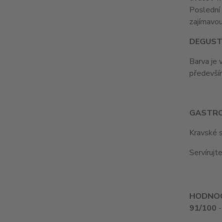
Poslední 
zajímavo
DEGUST
Barva je 
především
GASTR
Kravské s
Servírujt
HODNOC
91/100
-