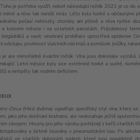
 Toho je potřeba využít, neboť následující ročník 2021 je co do 
 mírné a révu tak neničil mráz. Léto bylo horké s občasnými p
deálnímu počasí nehrozily choroby ani plísně a réva rychle doz
 a koncem měsíce i na ostatních parcelách. Prázdninový term
 brigádníků a navíc vinobraní probíhalo uprostřed epidemie C
í odstupu, povinnost vlastních nástrojů a pomůcek (nůžky, rukavice
e ale mimořádně kvalitní ročník. Vína jsou dokonale vyzrálá, č
nikající. Letní měsíce byly sice extrémně horké a suché, nicmé
ešťů a netrpěly tak vodním deficitem.
DEUX
tre-Deux
(Mezi dvěma) vyjadřuje specifický styl vína, který s
m, jako jeho dolévaní bratranci, ale nedosahuje ještě opulentnos
ým závojem. Hrozny pro jeho výrobu pocházejí z keřů starších třic
dstopkovány a šetrně lisovány v pneumatickém lisu. Po alkohol
ěsíců ve starších dubových sudech, které jsou pravidelně do