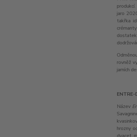
produkcí.
jaro 2020
takřka i
crémanty
dostatek
dodržován
Odměnou j
rovněž vy
jarních d
ENTRE-
Název
En
Savagnine
kvasinkov
hrozny o
dvacet m