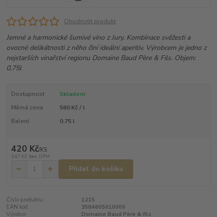
Ohodnotit produkt
Jemné a harmonické šumivé víno z Jury. Kombinace svěžesti a
ovocné delikátnosti z něho činí ideální aperitiv. Výrobcem je jedno z
nejstarších vinařství regionu Domaine Baud Père & Fils. Objem:
0,75l
Dostupnost
Skladem
Měrná cena
560 Kč / l
Balení
0.75 l
420 Kč
/
KS
347 Kč
bez DPH
Přidat do košíku
Číslo produktu:
1215
EAN kód:
3584605010000
Výrobce:
Domaine Baud Père & fils