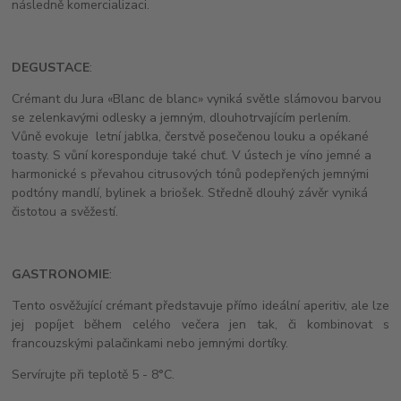
následně komercializaci.
DEGUSTACE
:
Crémant du Jura «Blanc de blanc» vyniká světle slámovou barvou
se zelenkavými odlesky a jemným, dlouhotrvajícím perlením.
Vůně evokuje letní jablka, čerstvě posečenou louku a opékané
toasty. S vůní koresponduje také chuť. V ústech je víno jemné a
harmonické s převahou citrusových tónů podepřených jemnými
podtóny mandlí, bylinek a briošek. Středně dlouhý závěr vyniká
čistotou a svěžestí.
GASTRONOMIE
:
Tento osvěžující crémant představuje přímo ideální aperitiv, ale lze
jej popíjet během celého večera jen tak, či kombinovat s
francouzskými palačinkami nebo jemnými dortíky.
Servírujte při teplotě 5 - 8°C.