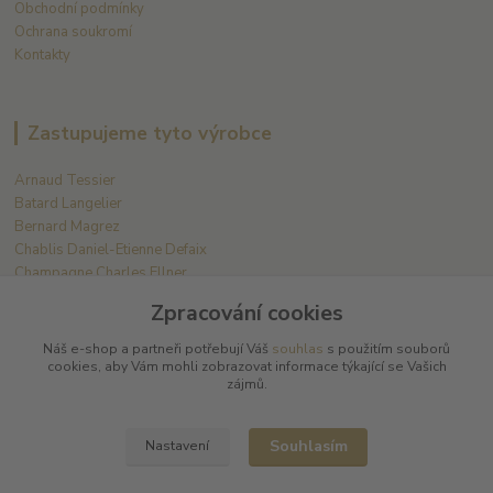
Obchodní podmínky
Ochrana soukromí
Kontakty
Zastupujeme tyto výrobce
Arnaud Tessier
Batard Langelier
Bernard Magrez
Chablis Daniel-Etienne Defaix
Champagne Charles Ellner
Champagne Jean-Marc Sélèque
Zpracování cookies
Zobrazit další výrobce →
Náš e-shop a partneři potřebují Váš
souhlas
s použitím souborů
cookies, aby Vám mohli zobrazovat informace týkající se Vašich
zájmů.
Kde nás najdete
Souhlasím
Nastavení
L PLUS - Miloslav Lerch
V Cibulkách 403/11