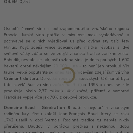
OBJEM
: 0,75 l
Osobité šumivé víno z polozapomenutého vinařského regionu
Francie. Jurská vína patřila v minulosti mezi vyhledávaná a
pochvalně se o nich vyjadřoval už před dvěma sty tisíci lety
Plinius. Když zdejší vinice zdecimovaly mšička révokaz a dvě
světové války zdálo se, že zdejší vinařská tradice zanikne zcela.
Bohudík, nestalo se tak, byť rozloha vinic je dnes pouhých 1 600
hektarů oproti někdejším 20 000!! Jura - to není jen proslulé Vin
Jaune, velké popularitě se dnes těší především zdejší šumivá vína
Crémant du Jura
. Do velké rodiny francouzských Crémantů byla
tato skvělá šumivá vína zařazena 9. října 1995 a dnes se zde
produkuje okolo 2,37 milionů láhví ročně, přičemž v samotné
Francii se vypije více jak 70% z celkové produkce.
Domaine Baud - Génération 9
patří k nejstarším vinařským
rodinám Jury, firmu založil Jean-François Baud, který se roku
1742 usadil v obci Vernois. Rodinná tradice tu nebyla nikdy
přerušena, Baudovi v pořádku přečkali i neklidnou dobu
francouzské revoluce, avšak ani jim se nevyhnula katastrofa v