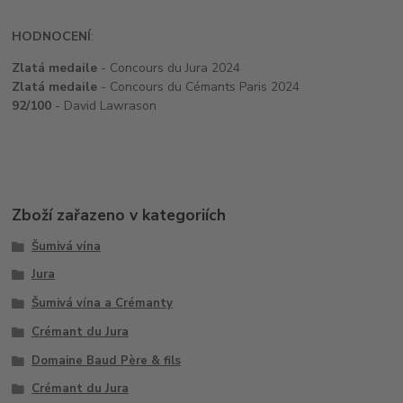
HODNOCENÍ
:
Zlatá medaile
- Concours du Jura 2024
Zlatá medaile
- Concours du Cémants Paris 2024
92/100
- David Lawrason
Zboží zařazeno v kategoriích
Šumivá vína
Jura
Šumivá vína a Crémanty
Crémant du Jura
Domaine Baud Père & fils
Crémant du Jura