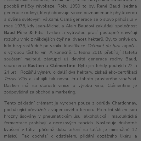
podobě mšičky révokaze. Roku 1950 to byl René Baud (sedmá
generace rodiny), který obnovuje vinice poznamenané phylloxerou
a dvěma světovými válkami. Osmá generace se o slovo přihlásila v
roce 1978, kdy Jean-Michel a Alain Baudovi zakládají společnost
Baud Père & Fils
. Tvrdou a vytrvalou prací postupně navyšují
rozlohu vinic z někdejších čtyř na dvacet hektarů. Byl to právě on,
kdo bezprostředně po vzniku klasifikace
Crémant du Jura
započal
s výrobou těchto vín. A konečně, 1. ledna 2015 přebírají štafetu
současní majitelé, zástupci už deváté generace rodiny Baud,
sourozenci
Bastien
a
Clémentine
. Bylo jim tehdy pouhých 22 a
24 let ! Rozšířili výměru o další dva hektary, získali eko-certifikaci
Terras Vitis
a zahájili tak novou éru tohoto prastarého vinařství.
Bastien má na starosti vinice a výrobu vína, Clémentine je
zodpovědná za obchod a marketing.
Tento základní crémant je vyroben pouze z odrůdy Chardonnay,
pocházející převážně z vápencového terroiru. Po ruční sklizni jsou
hrozny lisovány v pneumatickém lisu, alkoholická i malolaktická
fermentace probíhají v nerezových tancích. Následuje druhotné
kvašení v láhvi, přičemž doba ležení na latích je minimálně 12
měsíců. Pak dochází k odstřelení, přidání dozážního likéru a