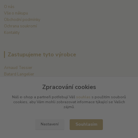
O nás
Vše o nákupu
Obchodní podmínky
Ochrana soukromí
Kontakty
Zastupujeme tyto výrobce
Arnaud Tessier
Batard Langelier
Bernard Magrez
Zpracování cookies
Chablis Daniel-Etienne Defaix
Champagne Charles Ellner
Náš e-shop a partneři potřebují Váš
souhlas
s použitím souborů
Champagne Jean-Marc Sélèque
cookies, aby Vám mohli zobrazovat informace týkající se Vašich
zájmů.
Zobrazit další výrobce →
Souhlasím
Nastavení
Kde nás najdete