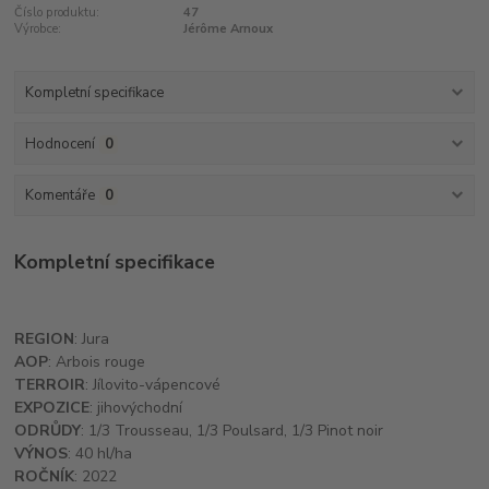
Číslo produktu:
47
Výrobce:
Jérôme Arnoux
Kompletní specifikace
Hodnocení
0
Komentáře
0
Kompletní specifikace
REGION
: Jura
AOP
: Arbois rouge
TERROIR
: Jílovito-vápencové
EXPOZICE
: jihovýchodní
ODRŮDY
: 1/3 Trousseau, 1/3 Poulsard, 1/3 Pinot noir
VÝNOS
: 40 hl/ha
ROČNÍK
: 2022