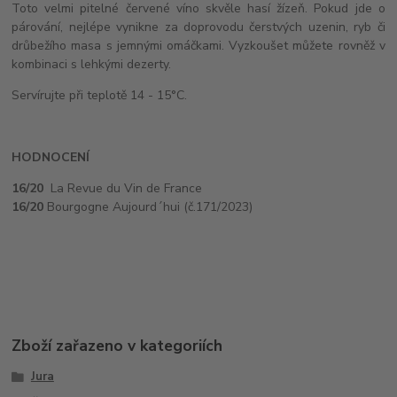
Toto velmi pitelné červené víno skvěle hasí žízeň. Pokud jde o
párování, nejlépe vynikne za doprovodu čerstvých uzenin, ryb či
drůbežího masa s jemnými omáčkami. Vyzkoušet můžete rovněž v
kombinaci s lehkými dezerty.
Servírujte při teplotě 14 - 15°C.
HODNOCENÍ
16/20
La Revue du Vin de France
16/20
Bourgogne Aujourd´hui (č.171/2023)
Zboží zařazeno v kategoriích
Jura