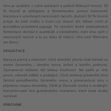
Víno je vyráběné z ručně sbíraných a pečlivě tříděných hroznů. 50
% hroznů je odtřapeno a fermentováno pomocí karbonické
macerace v uzavřených nerezových tancích, druhých 50 % hroznů
putuje do kádí vcelku a kvasí cca dvacet dní, během nichž je
prováděna pravidelná pigeage. Po skončení druhé (malolaktické)
fermentace dochází k asambláži a následnému zrání vína, opět v
nerezových tancích a to po dobu tří měsíců. Víno není filtrováno
ani čířeno.
DEGUSTACE
Barva je jiskrná a intenzivní. Vůně diskrétní, přesto však bohatá na
aroma červeného i černého ovoce, koření a lesního podrostu.
Zaznamenat můžeme též lehkou kouřovost. Na patře je víno
pevné, zároveň měkké a poddajné. Chuti dominují především tóny
čerstvě pomačkaného červeného ovoce a pomerančové kůry s
příjemnou stopou minerality. Závěr je šťavnatě chutný a osvěžující.
Koncentrované víno gurmánského charakteru, které bude skvěle
vyzrávat.
PÁROVÁNÍ