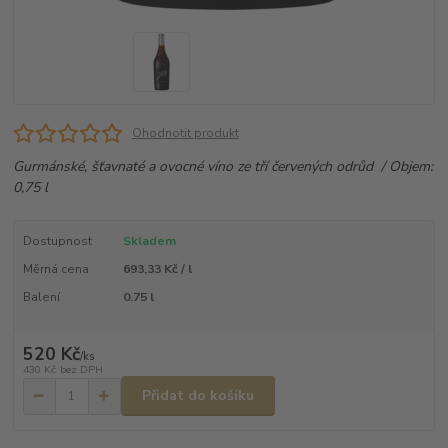
Ohodnotit produkt
Gurmánské, šťavnaté a ovocné víno ze tří červených odrůd / Objem:
0,75 l
Dostupnost
Skladem
Měrná cena
693,33 Kč / l
Balení
0.75 l
520 Kč
/
ks
430 Kč
bez DPH
Přidat do košíku