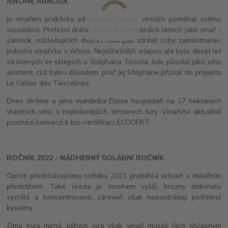
JÉRÔME ARNOUX
je vinařem prakticky od dětství, kdy ve vinicích pomáhal svému
sousedovi. Profesní dráhu započal v sedmnácti letech jako vinař -
samouk, následujících dvacet roků pak strávil coby zaměstnanec
jednoho vinařství v Arbois. Nejdůležitější etapou ale bylo deset let
strávených ve sklepích u Stéphana Tissota, kde působil jako jeho
asistent, což bylo i důvodem, proč jej Stéphane přizval do projektu
Le Cellier des Tiercelines.
Dnes Jérôme a jeho manželka Eloïse hospodaří na 17 hektarech
vlastních vinic v nejkrásnějších terroirech Jury. Vinařství aktuálně
prochází konverzí k bio-certifikaci ECOCERT.
ROČNÍK 2022 - NÁDHERNÝ SOLÁRNÍ ROČNÍK
Oproti předcházejícímu ročníku 2021 proběhla sklizeň s měsíčním
předstihem. Také úroda je mnohem vyšší, hrozny dokonale
vyzrálé a koncentrované, zároveň však nepostrádají potřebné
kyseliny.
Zima byla mírná, během jara však vinaři museli čelit občasným