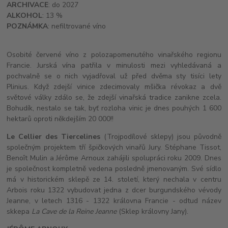
ARCHIVACE
: do 2027
ALKOHOL
: 13 %
POZNÁMKA
: nefiltrované víno
Osobité červené víno z polozapomenutého vinařského regionu
Francie. Jurská vína patřila v minulosti mezi vyhledávaná a
pochvalně se o nich vyjadřoval už před dvěma sty tisíci lety
Plinius. Když zdejší vinice zdecimovaly mšička révokaz a dvě
světové války zdálo se, že zdejší vinařská tradice zanikne zcela.
Bohudík, nestalo se tak, byť rozloha vinic je dnes pouhých 1 600
hektarů oproti někdejším 20 000!!
Le Cellier des Tiercelines
(Trojpodílové sklepy) jsou původně
společným projektem tří špičkových vinařů Jury. Stéphane Tissot,
Benoît Mulin a Jérôme Arnoux zahájili spolupráci roku 2009. Dnes
je společnost kompletně vedena posledně jmenovaným. Své sídlo
má v historickém sklepě ze 14. století, který nechala v centru
Arbois roku 1322 vybudovat jedna z dcer burgundského vévody
Jeanne, v letech 1316 - 1322 královna Francie - odtud název
skkepa
La Cave de la Reine Jeanne
(Sklep královny Jany).