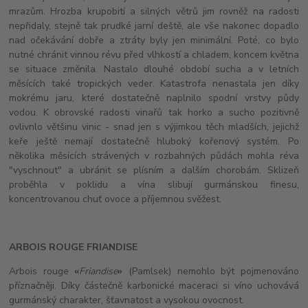
mrazům. Hrozba krupobití a silných větrů jim rovněž na radosti
nepřidaly, stejně tak prudké jarní deště, ale vše nakonec dopadlo
nad očekávání dobře a ztráty byly jen minimální. Poté, co bylo
nutné chránit vinnou révu před vlhkostí a chladem, koncem května
se situace změnila. Nastalo dlouhé období sucha a v letních
měsících také tropických veder. Katastrofa nenastala jen díky
mokrému jaru, které dostatečně naplnilo spodní vrstvy půdy
vodou. K obrovské radosti vinařů tak horko a sucho pozitivně
ovlivnlo většinu vinic - snad jen s výjimkou těch mladších, jejichž
keře ještě nemají dostatečně hluboký kořenový systém. Po
několika měsících strávených v rozbahných půdách mohla réva
"vyschnout" a ubránit se plísním a dalším chorobám. Sklizeň
proběhla v poklidu a vína slibují gurmánskou finesu,
koncentrovanou chuť ovoce a příjemnou svěžest.
ARBOIS ROUGE FRIANDISE
Arbois rouge
«
Friandise
»
(Pamlsek) nemohlo být pojmenováno
příznačněji. Díky částečně karbonické maceraci si víno uchovává
gurmánský charakter, šťavnatost a vysokou ovocnost.