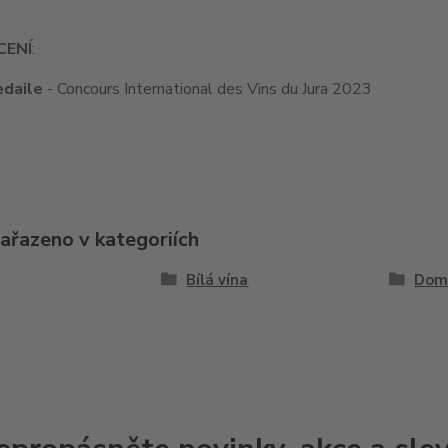
ENÍ
:
edaile
- Concours International des Vins du Jura 2023
zařazeno v kategoriích
Bílá vína
Doma