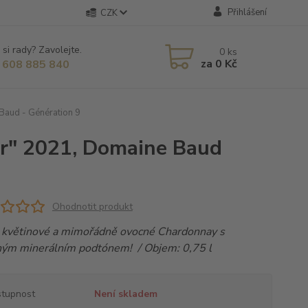
Přihlášení
CZK
 si rady? Zavolejte.
0
ks
za
0 Kč
 608 885 840
Baud - Génération 9
or" 2021, Domaine Baud
Ohodnotit produkt
, květinové a mimořádně ovocné Chardonnay s
ným minerálním podtónem! / Objem: 0,75 l
tupnost
Není skladem