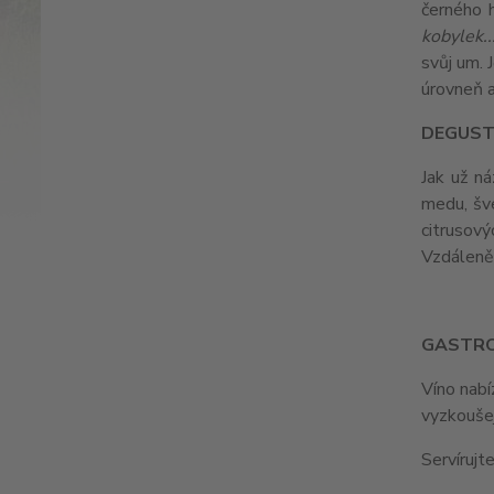
černého h
kobylek..
svůj um. 
úrovneň a
DEGUST
Jak už ná
medu, šve
citrusový
Vzdáleně
GASTR
Víno nabí
vyzkouš
Servírujt