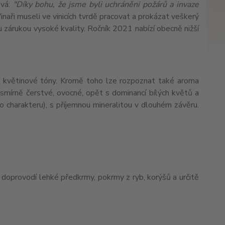
ová:
"Díky bohu, že jsme byli uchráněni požárů a invaze
 Vinaři museli ve vinicích tvrdě pracovat a prokázat veškerý
u zárukou vysoké kvality. Ročník 2021 nabízí obecně nižší
ě květinové tóny. Kromě toho lze rozpoznat také aroma
esmírně čerstvé, ovocné, opět s dominancí bílých květů a
ho charakteru), s příjemnou mineralitou v dlouhém závěru.
ě doprovodí lehké předkrmy, pokrmy z ryb, korýšů a určitě