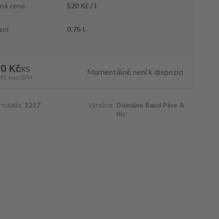
ná cena
520 Kč / l
ení
0.75 l
0 Kč
/
KS
Momentálně není k dispozici
 Kč
bez DPH
roduktu:
1217
Výrobce:
Domaine Baud Père &
fils