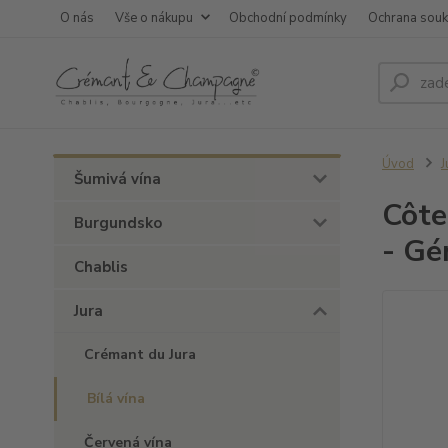
O nás
Vše o nákupu
Obchodní podmínky
Ochrana sou
Úvod
J
Šumivá vína
Côte
Burgundsko
- Gé
Chablis
Jura
Crémant du Jura
Bílá vína
Červená vína