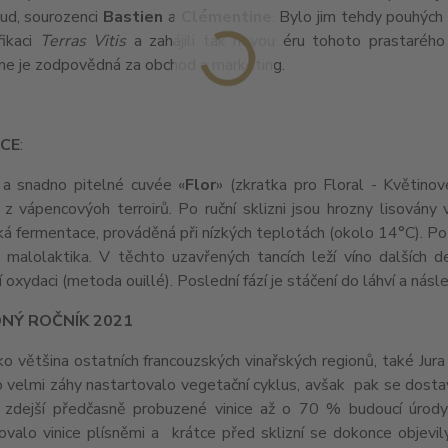
aud, sourozenci
Bastien
a
Clémentine
. Bylo jim tehdy pouhých 
fikaci
Terras Vitis
a zahájili tak novou éru tohoto prastarého 
ne je zodpovědná za obchod a marketing.
ACE
:
 a snadno pitelné cuvée «
Flor
» (zkratka pro Floral - Květino
 z vápencovýoh terroirů. Po ruční sklizni jsou hrozny lisován
ká fermentace, prováděná při nízkých teplotách (okolo 14°C). Po
 malolaktika. V těchto uzavřených tancích leží víno dalších 
 oxydaci (metoda ouillé). Poslední fází je stáčení do láhví a nás
NÝ ROČNÍK 2021
ko většina ostatních francouzských vinařských regionů, také Jur
o velmi záhy nastartovalo vegetační cyklus, avšak pak se dosta
ly zdejší předčasně probuzené vinice až o 70 % budoucí úrod
ovalo vinice plísněmi a krátce před sklizní se dokonce objevi