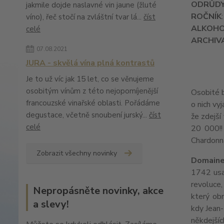
ODRŮD
jakmile dojde naslavné vin jaune (žluté
ROČNÍK
víno), řeč stočí na zvláštní tvar lá...
číst
ALKOH
celé
ARCHIV
07.08.2021
JURA - skvělá vína plná kontrastů
Je to už víc jak 15 let, co se věnujeme
osobitým vínům z této nejopomíjenější
Osobité b
francouzské vinařské oblasti. Pořádáme
o nich vy
degustace, včetně snoubení jurský...
číst
že zdejší
celé
20 000!!
Chardonn
Zobrazit všechny novinky
Domaine
1742 usad
revoluce,
Nepropásněte novinky, akce
který ob
a slevy!
kdy Jean-
někdejší