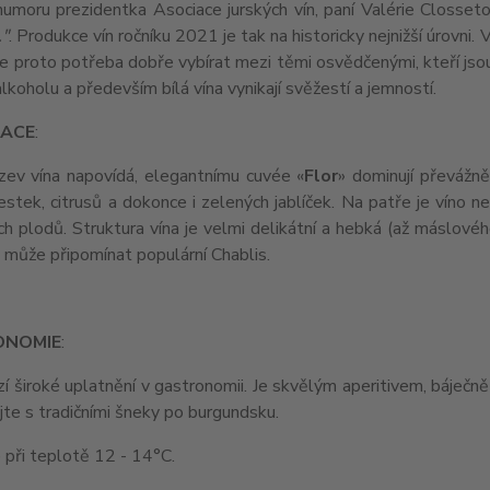
umoru prezidentka Asociace jurských vín, paní Valérie Closset
."
. Produkce vín ročníku 2021 je tak na historicky nejnižší úrovni.
Je proto potřeba dobře vybírat mezi těmi osvědčenými, kteří jso
lkoholu a především bílá vína vynikají svěžestí a jemností.
ACE
:
zev vína napovídá, elegantnímu cuvée «
Flor
» dominují převážn
stek, citrusů a dokonce i zelených jablíček. Na patře je víno n
ch plodů. Struktura vína je velmi delikátní a hebká (až máslové
 může připomínat populární Chablis.
ONOMIE
:
zí široké uplatnění v gastronomii. Je skvělým aperitivem, báječn
ejte s tradičními šneky po burgundsku.
e při teplotě 12 - 14°C.