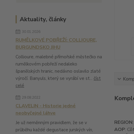
Aktuality, články
30.01.2026
RUMĚLKOVÉ POBŘEŽÍ: COLLIOURE,
BURGUNDSKO JIHU
Collioure, malebné přímořské městečko na
rumělkovém pobřeží nedaleko
španělských hranic, nedávno oslavilo zlaté
výročí. Banyuls, který se vyrábí ve st...
číst
Kompl
celé
Komple
29.08.2022
CLAVELIN - Historie jedné
neobyčejné láhve
REGION
Je už neměnným pravidlem, že se v
AOP
: Cô
průběhu každé degustace jurských vín,