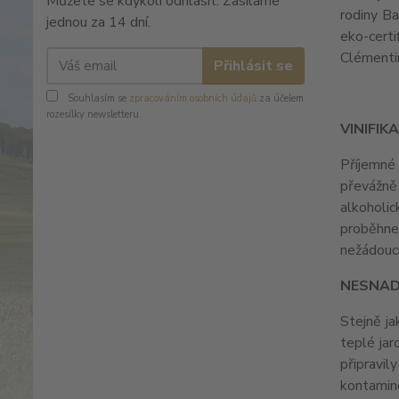
Můžete se kdykoli odhlásit. Zasíláme
rodiny B
jednou za 14 dní.
eko-certi
Clémenti
Přihlásit se
Souhlasím se
zpracováním osobních údajů
za účelem
rozesílky newsletteru.
VINIFIK
Příjemné
převážně
alkoholic
proběhne
nežádoucí
NESNAD
Stejně ja
teplé jar
připravi
kontamin