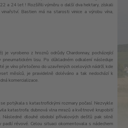
22 a 24 let ! Rozšířili výměru o další dva hektary, získali
vinařství. Bastien má na starosti vinice a výrobu vína,
vé) je vyrobeno z hroznů odrůdy Chardonnay, pocházející
y v pneumatickém lisu. Po důkladném odkalení následuje
té je víno přetočeno do uzavřených ocelových nádrží, kde
deset měsíců, je pravidelně doléváno a tak nedochází k
ledná komercializace.
a se potýkala s katastrofickými rozmary počasí. Nezvykle
vila katastrofa: dubnová vlna mrazů a květnové krupobití
y. Následné dlouhé období přívalových dešťů pak silně
ly padlí révové. Celou situaci okomentovala s nádechem