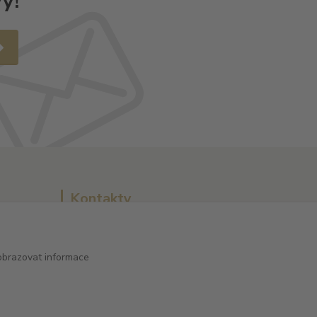
y!
Kontakty
obrazovat informace
L Plus - Miloslav Lerch
+420 608 885 840