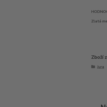
HODNOC
Zlatá m
Zboží 
Jura