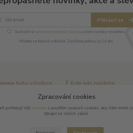
epropásněte novinky, akce a slev
Přihlásit se
Souhlasím se
zpracováním osobních údajů
za účelem rozesílky newsletteru.
Můžete se kdykoli odhlásit. Zasíláme jednou za 14 dní.
jeme tyto výrobce
Kde nás najdete
Zpracování cookies
ier
L PLUS - Miloslav Lerch
elier
V Cibulkách 403/11
eři potřebují Váš
souhlas
s použitím souborů cookies, aby Vám mohli z
grez
150 00 Praha 5
týkající se Vašich zájmů.
el-Etienne Defaix
harles Ellner
Nastavení