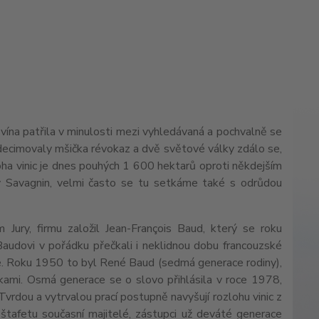
vína patřila v minulosti mezi vyhledávaná a pochvalně se
e zdecimovaly mšička révokaz a dvě světové války zdálo se,
zloha vinic je dnes pouhých 1 600 hektarů oproti někdejším
ůdy Savagnin, velmi často se tu setkáme také s odrůdou
 Jury, firmu založil Jean-François Baud, který se roku
Baudovi v pořádku přečkali i neklidnou dobu francouzské
ze. Roku 1950 to byl René Baud (sedmá generace rodiny),
ami. Osmá generace se o slovo přihlásila v roce 1978,
 Tvrdou a vytrvalou prací postupně navyšují rozlohu vinic z
štafetu současní majitelé, zástupci už deváté generace