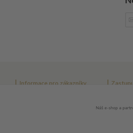
N
Informace pro zákazníky
Zastupu
O nás
Arnaud Tess
Vše o nákupu
Batard Lang
Náš e-shop a partn
Obchodní podmínky
Bernard Ma
Ochrana soukromí
Chablis Dani
Kontakty
Champagne C