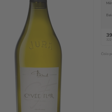
Měr
Bal
39
322
Číslo p