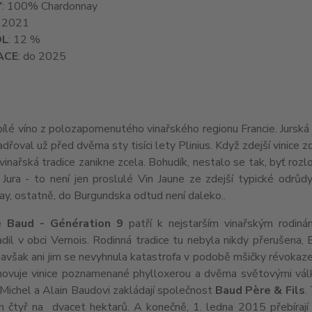
Y
: 100% Chardonnay
: 2021
OL
: 12 %
ACE
: do 2025
ílé víno z polozapomenutého vinařského regionu Francie. Jurská 
jadřoval už před dvěma sty tisíci lety Plinius. Když zdejší vinic
 vinařská tradice zanikne zcela. Bohudík, nestalo se tak, byť ro
 Jura - to není jen proslulé Vin Jaune ze zdejší typické odr
ay, ostatně, do Burgundska odtud není daleko..
 Baud - Génération 9
patří k nejstarším vinařským rodinám
il v obci Vernois. Rodinná tradice tu nebyla nikdy přerušena, 
 avšak ani jim se nevyhnula katastrofa v podobě mšičky révoka
novuje vinice poznamenané phylloxerou a dvěma světovými válk
Michel a Alain Baudovi zakládají společnost
Baud Père & Fils
.
ch čtyř na dvacet hektarů. A konečně, 1. ledna 2015 přebírají 