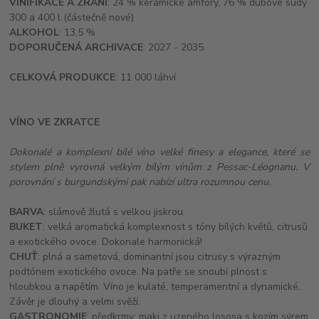
VINIFIKACE A ZRÁNÍ
: 24 % keramické amfory, 76 % dubové sudy
300 a 400 l (částečně nové)
ALKOHOL
: 13,5 %
DOPORUČENÁ ARCHIVACE
: 2027 - 2035
CELKOVÁ PRODUKCE
: 11 000 láhví
VÍNO VE ZKRATCE
Dokonalé a komplexní bílé víno velké finesy a elegance, které se
stylem plně vyrovná velkým bílým vínům z Pessac-Léognanu. V
porovnání s burgundskými pak nabízí ultra rozumnou cenu.
BARVA
: slámově žlutá s velkou jiskrou.
BUKET
: velká aromatická komplexnost s tóny bílých květů, citrusů
a exotického ovoce. Dokonale harmonická!
CHUŤ
: plná a sametová, dominantní jsou citrusy s výrazným
podtónem exotického ovoce. Na patře se snoubí plnost s
hloubkou a napětím. Víno je kulaté, temperamentní a dynamické.
Závěr je dlouhý a velmi svěží.
GASTRONOMIE
: předkrmy: maki z uzeného lososa s kozím sýrem