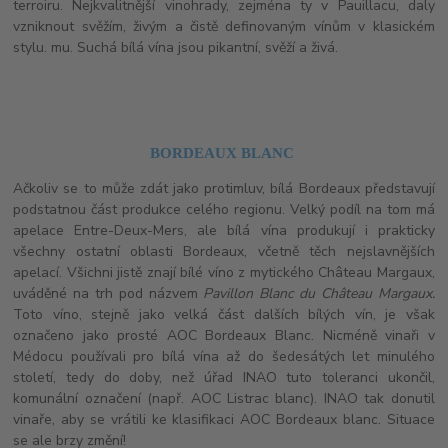
terroiru. Nejkvalitnější vinohrady, zejména ty v Pauillacu, daly
vzniknout svěžím, živým a čistě definovaným vínům v klasickém
stylu. mu. Suchá bílá vína jsou pikantní, svěží a živá.
BORDEAUX BLANC
Ačkoliv se to může zdát jako protimluv, bílá Bordeaux představují
podstatnou část produkce celého regionu. Velký podíl na tom má
apelace Entre-Deux-Mers, ale bílá vína produkují i prakticky
všechny ostatní oblasti Bordeaux, včetně těch nejslavnějších
apelací. Všichni jistě znají bílé víno z mytického Château Margaux,
uváděné na trh pod názvem
Pavillon Blanc du Château Margaux.
Toto víno, stejně jako velká část dalších bílých vín, je však
označeno jako prosté AOC Bordeaux Blanc. Nicméně vinaři v
Médocu používali pro bílá vína až do šedesátých let minulého
století, tedy do doby, než úřad INAO tuto toleranci ukončil,
komunální označení (např. AOC Listrac blanc). INAO tak donutil
vinaře, aby se vrátili ke klasifikaci AOC Bordeaux blanc. Si
tuace
se ale brzy změní!