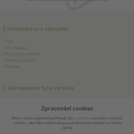
Informace pro zákazníky
O nás
Vše o nákupu
Obchodní podmínky
Ochrana soukromí
Kontakty
Zastupujeme tyto výrobce
Arnaud Tessier
Zpracování cookies
Batard Langelier
Bernard Magrez
Náš e-shop a partneři potřebují Váš
souhlas
s použitím souborů
Chablis Daniel-Etienne Defaix
cookies, aby Vám mohli zobrazovat informace týkající se Vašich
Champagne Charles Ellner
zájmů.
Champagne Jean-Marc Sélèque