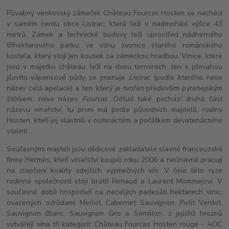
Půvabný venkovský zámeček Château Fourcas Hosten se nachází
v samém centu obce Listrac, která leží v nadmořské výšce 43
metrů. Zámek a technické budovy leží uprostřed nádherného
tříhektarového parku, ve stínu zvonice starého románského
kostela, který stojí jen kousek za zámeckou hradbou. Vinice, které
jsou v majetku château, leží na dvou terroirech: ten s převahou
jílovito-vápencové půdy se jmenuje
Listrac
(podle kterého nese
název celá apelace) a ten, který je tvořen především pyrenejským
štěrkem, nese název
Fourcas
. Odtud také pochází druhá část
názevu vinařství, tu první má podle původních majitelů, rodiny
Hosten, kteří jej vlastnili v osmnáctém a počátkem devatenáctého
století .
Současnými majiteli jsou dědicové zakladatele slavné francouzské
firmy Hermès, kteří vinařství koupili roku 2006 a neúnavně pracují
na zlepšení kvality zdejších vyjímečných vín. V čele této ryze
rodinné společnosti stojí bratři Renaud a Laurent Mommejovi. V
současné době hospodaří na necelých padesáti hektarech vinic,
osazených odrůdami Merlot, Cabernet Sauvignon, Petit Verdot,
Sauvignon Blanc, Sauvignon Gris a Sémillon, z jejichž hroznů
vytvářejí vína tří kategorií: Château Fourcas Hosten rouge - AOC