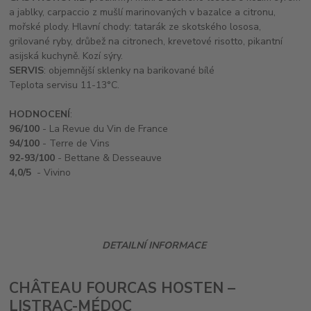
a jablky, carpaccio z mušlí marinovaných v bazalce a citronu,
mořské plody. Hlavní chody: tatarák ze skotského lososa,
grilované ryby, drůbež na citronech, krevetové risotto, pikantní
asijská kuchyně. Kozí sýry.
SERVIS
: objemnější sklenky na barikované bílé
Teplota servisu 11-13°C.
HODNOCENÍ
:
96/100
- La Revue du Vin de France
94/100
- Terre de Vins
92-93/100
- Bettane & Desseauve
4,0/5
- Vivino
DETAILNÍ INFORMACE
CHÂTEAU FOURCAS HOSTEN –
LISTRAC-MÉDOC