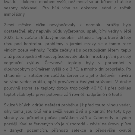
kvalitu - dokonce mnohem vyšší, než mnozí vinaři během chatické
sezóny očekávali. Pro bílá vína se dokonce jedná o ročník
mimořádný!
Zimní měsíce ničím nevybočovaly z normálu, srážky byly
dostatečné, aby naplnily půdu vyčerpanou spalujícími vedry v létě
2022. Jaro začalo střídavými obdobími chladu a tepla, které držely
révu pod kontrolou, problémy s jarními mrazy se v tomto roce
vinicím zcela vyhnuly. Potíže začaly až s postupujícím létem; teplo
a až polotropická vlhkost způsobovaly akutní hrozbu plísní po celý
vegetační cyklus. Červnové teploty byly v porovnání s
dlouhodobým průměrem vyšší o o 3 °C. a mnoho dní propršelo. Po
chladném a zataženém začátku července a jeho deštivém závěru
se vlna veder vrátila, opět provázena častými srážkami. V druhé
polovině srpna se teploty dotkly tropických 40 °C; i přes pokles
teplot však byla první polovina září rovněž nadprůměrně teplá.
Sklizeň bílých odrůd naštěstí proběhla již před touto vlnou veder,
díky tomu jsou bílá vína svěží, velmi živá a pikantní. Merloty byly
sbírány za pěkného počasí počátkem září a Cabernety o týden
později. Kvalita červených vín je různorodá - závisí na úrovni plísní
v daných pozemcích, přísnosti selekce a především kvalitě