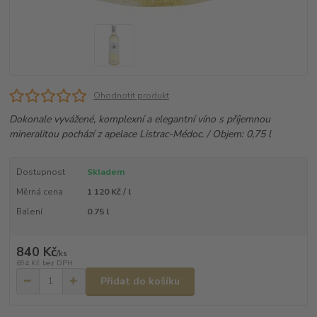
Ohodnotit produkt
Dokonale vyvážené, komplexní a elegantní víno s příjemnou
mineralitou pochází z apelace Listrac-Médoc. / Objem: 0,75 l
Dostupnost
Skladem
Měrná cena
1 120 Kč / l
Balení
0.75 l
840 Kč
/
ks
694 Kč
bez DPH
Přidat do košíku