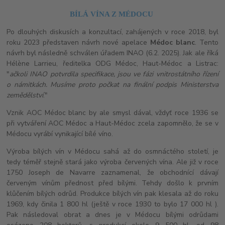
BÍLÁ VÍNA Z MÉDOCU
Po dlouhých diskusích a konzultací, zahájených v roce 2018, byl
roku 2023 představen návrh nové apelace
Médoc blanc
. Tento
návrh byl následně schválen úřadem INAO (6.2. 2025). Jak ale říká
Hélène Larrieu, ředitelka ODG Médoc, Haut-Médoc a Listrac:
"
ačkoli INAO potvrdila specifikace, jsou ve fázi vnitrostátního řízení
o námitkách. Musíme proto počkat na finální podpis Ministerstva
zemědělství
."
Vznik AOC Médoc blanc by ale smysl dával, vždyť roce 1936 se
při vytváření AOC Médoc a Haut-Médoc zcela zapomnělo, že se v
Médocu vyrábí vynikající bílé víno.
Výroba bílých vín v Médocu sahá až do osmnáctého století, je
tedy téměř stejně stará jako výroba červených vína. Ale již v roce
1750 Joseph de Navarre zaznamenal, že obchodnící dávají
červeným vínům přednost před bílými. Tehdy došlo k prvním
klůčením bílých odrůd. Produkce bílých vín pak klesala až do roku
1969, kdy činila 1 800 hl (ještě v roce 1930 to bylo 17 000 hl ).
Pak následoval obrat a dnes je v Médocu bílými odrůdami