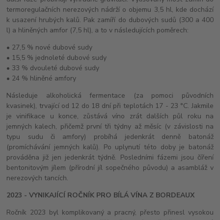
termoregulačních nerezových nádrží o objemu 3,5 hl, kde dochází
k usazení hrubých kalů. Pak zamíří do dubových sudů (300 a 400
l) a hliněných amfor (7,5 hl), a to v následujících poměrech:
• 27,5 % nové dubové sudy
• 15,5 % jednoleté dubové sudy
• 33 % dvouleté dubové sudy
• 24 % hliněné amfory
Následuje alkoholická fermentace (za pomoci původních
kvasinek), trvající od 12 do 18 dní při teplotách 17 - 23 °C. Jakmile
je vinifikace u konce, zůstává víno zrát dalších půl roku na
jemných kalech, přičemž první tři týdny až měsíc (v závislosti na
typu sudu či amfory) probíhá jedenkrát denně batonáž
(promíchávání jemných kalů). Po uplynutí této doby je batonáž
prováděna již jen jedenkrát týdně. Posledními fázemi jsou číření
bentonitovým jílem (přírodní jíl sopečného původu) a asambláž v
nerezových tancích.
2023 - VYNIKAJÍCÍ ROČNÍK PRO BÍLÁ VÍNA Z BORDEAUX
Ročník 2023 byl komplikovaný a pracný, přesto přinesl vysokou