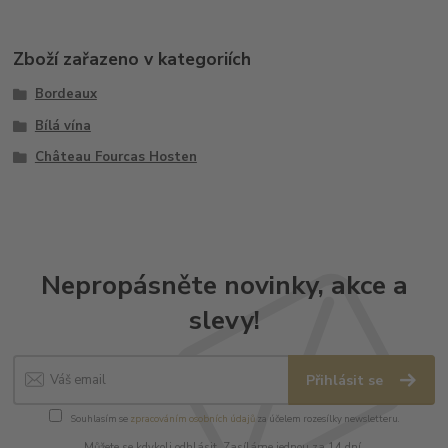
Zboží zařazeno v kategoriích
Bordeaux
Bílá vína
Château Fourcas Hosten
Nepropásněte novinky, akce a
slevy!
Přihlásit se
Souhlasím se
zpracováním osobních údajů
za účelem rozesílky newsletteru.
Můžete se kdykoli odhlásit. Zasíláme jednou za 14 dní.