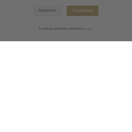
Zobrazit další výrobce →
Souhlasím
Nastavení
Kde nás najdete
Souhlas můžete odmítnout
zde
.
L PLUS - Miloslav Lerch
V Cibulkách 403/11
150 00 Praha 5
Kontakty