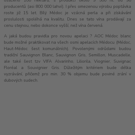
osázeno 208 hektarů, s produkcí okolo 9 500 hl. od 98
producentů (asi 800 000 lahví). I přes omezenou výrobu poptávka
roste již 15 let. Bílý Médoc je vzácná perla a při získávání
proslulosti spoléhá na kvalitu. Dnes se tato vína prodávají za
cenu stejnou, nebo dokonce vyšší, než vína červená.
A jaká budou pravidla pro novou apelaci ? AOC Médoc blanc
bude možné praktikovat na všech osmi apelacích Médocu (Médoc,
Haut-Médoc šest komunálních). Povolenými odrůdami budou
tradiční Sauvignon Blanc, Sauvignon Gris, Semillon, Muscadelle,
ale také šest tzv VIFA Alvarinho, Liliorila, Viognier, Suvignac
Floréal a Souvignier Gris. Důležitým kritériem bude délka
vyzrávání, přičemž pro min. 30 % objemu bude poviné zrání v
dubových sudech.