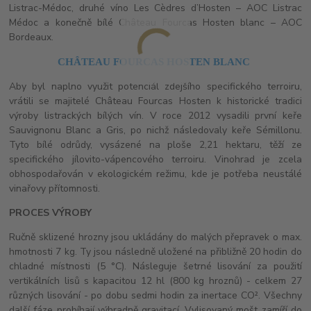
Listrac-Médoc, druhé víno Les Cèdres d’Hosten – AOC Listrac
Médoc a konečně bílé Château Fourcas Hosten blanc – AOC
Bordeaux.
CHÂTEAU FOURCAS HOSTEN BLANC
Aby byl naplno využit potenciál zdejšího specifického terroiru,
vrátili se majitelé Château Fourcas Hosten k historické tradici
výroby listrackých bílých vín. V roce 2012 vysadili první keře
Sauvignonu Blanc a Gris, po nichž následovaly keře Sémillonu.
Tyto bílé odrůdy, vysázené na ploše 2,21 hektaru, těží ze
specifického jílovito-vápencového terroiru. Vinohrad je zcela
obhospodařován v ekologickém režimu, kde je potřeba neustálé
vinařovy přítomnosti.
PROCES VÝROBY
Ručně sklizené hrozny jsou ukládány do malých přepravek o max.
hmotnosti 7 kg. Ty jsou následně uložené na přibližně 20 hodin do
chladné místnosti (5 °C). Násleguje šetrné lisování za použití
vertikálních lisů s kapacitou 12 hl (800 kg hroznů) - celkem 27
různých lisování - po dobu sedmi hodin za inertace CO². Všechny
další fáze probíhají výhradně gravitací. Vylisovaný mošt zamíří do