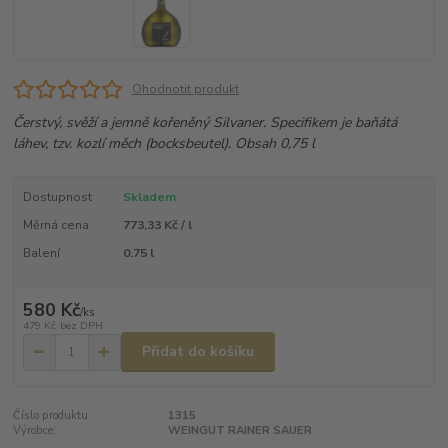
Ohodnotit produkt
Čerstvý, svěží a jemně kořeněný Silvaner. Specifikem je baňátá
láhev, tzv. kozlí měch (bocksbeutel). Obsah 0,75 l
Dostupnost
Skladem
Měrná cena
773,33 Kč / l
Balení
0.75 l
580 Kč
/
ks
479 Kč
bez DPH
Přidat do košíku
Číslo produktu:
1315
Výrobce:
WEINGUT RAINER SAUER