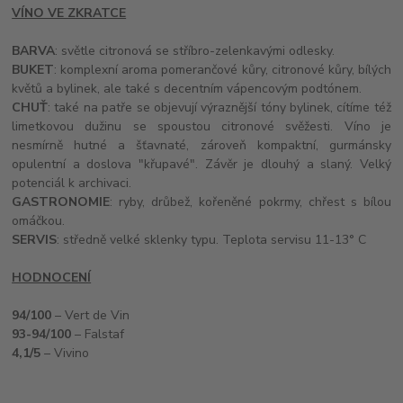
VÍNO VE ZKRATCE
BARVA
: světle citronová se stříbro-zelenkavými odlesky.
BUKET
: komplexní aroma pomerančové kůry, citronové kůry, bílých
květů a bylinek, ale také s decentním vápencovým podtónem.
CHUŤ
: také na patře se objevují výraznější tóny bylinek, cítíme též
limetkovou dužinu se spoustou citronové svěžesti. Víno je
nesmírně hutné a šťavnaté, zároveň kompaktní, gurmánsky
opulentní a doslova "křupavé". Závěr je dlouhý a slaný. Velký
potenciál k archivaci.
GASTRONOMIE
: ryby, drůbež, kořeněné pokrmy, chřest s bílou
omáčkou.
SERVIS
: středně velké sklenky typu. Teplota servisu 11-13° C
HODNOCENÍ
94/100
– Vert de Vin
93-94/100
– Falstaf
4,1/5
– Vivino