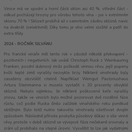
Vinice má ve spodní a horní části sklon asi 40 %, střední část -
odkud pocházejí hrozny pro vůrobu tohoto vína - jse v extrémním
sklonu 70 % ! Sklizeň probíhá až v samotném závěru sklizně, navíc
na dvakrát (selektivně). Díky tomu je víno velmi složité a patří do
extra třídy.
2024 - ROČNÍK SILVÁNU
Pro francké vinaře měl tento rok v zásobě několik překvapení -
pozitivních i negativních. Jak uvádí Christoph Ruck z Weinbauring
Franken, pozdní dubnový mráz poškodil vinnou révu, jejíž pupeny
kvůli teplé zimě vyrašily nezvykle brzy. Některé vinohrady byly
zasaženy obzvlášť citelně. Například Weingut Pastoriushaus
Artura Steinmanna si muselo vystačit s 20 procenty obvyklé
sklizně. Nebylo výjimkou, že některé poškozené keře vyrašily
znovu, takže ve vinicích bylo možné pozorovat dvě rozdílné fáze
růstu, což podle Rucka činilo začátek vinařského roku poněkud
obtížným. Bylo totiž nutno takovéto vinohrady ošetřovat dvojím
způsobem. Následně příroda poskytla působivý důkaz o síle vinné
révy, protože v době sklizně se vývojové fáze nečekaně srovnaly a
zrání už probíhalo na stejné úrovni. Vysvětlit to lze jak vydatnými