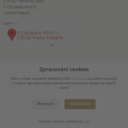
L PLUS - Miloslav Lerch
V Cibulkách 403/11
150 00 Praha 5
Kontakty
Zpracování cookies
Náš e-shop a partneři potřebují Váš
souhlas
s použitím souborů
cookies, aby Vám mohli zobrazovat informace týkající se Vašich
zájmů.
L Plus - Miloslav Lerch
+420 608 885 840
Souhlasím
Nastavení
info@dobrafrancouzskavina.cz
Souhlas můžete odmítnout
zde
.