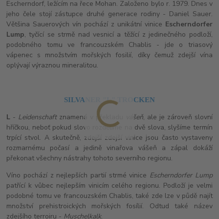
Escherndorf, ležícím na řece Mohan. Založeno bylo r. 1979. Dnes v
jeho čele stojí zástupce druhé generace rodiny - Daniel Sauer.
Většina Sauerových vín pochází z unikátní vinice
Escherndorfer
Lump
, tyčící se strmě nad vesnicí a těžící z jedinečného podloží,
podobného tomu ve francouzském Chablis - jde o triasový
vápenec s množstvím mořských fosilií, díky čemuž zdejší vína
oplývají výraznou mineralitou.
SILVANER "L" TROCKEN
L
-
Leidenschaft
znamená v překladu
vášeň
, ale je zároveň slovní
hříčkou, neboť pokud slovo rozdělíme na dvě slova, slyšíme termín
trpící stvol. A skutečně, zdejší zdejší vinice jsou často vystaveny
rozmarnému počasí a jedině vinařova vášeň a zápal dokáží
překonat všechny nástrahy tohoto severního regionu.
Víno pochází z nejlepších partií strmé vinice
Escherndorfer Lump
patřící k vůbec nejlepším vinicím celého regionu. Podloží je velmi
podobné tomu ve francouzském Chablis, také zde lze v půdě najít
množství prehistroických mořských fosílií. Odtud také název
zdejšího terroiru -
Muschelkalk
.