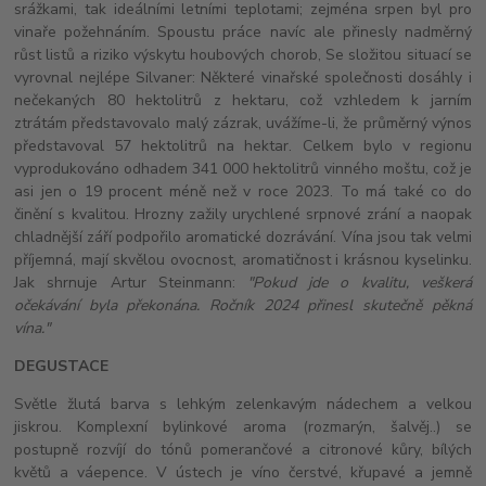
srážkami, tak ideálními letními teplotami; zejména srpen byl pro
vinaře požehnáním. Spoustu práce navíc ale přinesly nadměrný
růst listů a riziko výskytu houbových chorob, Se složitou situací se
vyrovnal nejlépe Silvaner: Některé vinařské společnosti dosáhly i
nečekaných 80 hektolitrů z hektaru, což vzhledem k jarním
ztrátám představovalo malý zázrak, uvážíme-li, že průměrný výnos
představoval 57 hektolitrů na hektar. Celkem bylo v regionu
vyprodukováno odhadem 341 000 hektolitrů vinného moštu, což je
asi jen o 19 procent méně než v roce 2023. To má také co do
činění s kvalitou. Hrozny zažily urychlené srpnové zrání a naopak
chladnější září podpořilo aromatické dozrávání. Vína jsou tak velmi
příjemná, mají skvělou ovocnost, aromatičnost i krásnou kyselinku.
Jak shrnuje Artur Steinmann:
"Pokud jde o kvalitu, veškerá
očekávání byla překonána. Ročník 2024 přinesl skutečně pěkná
vína."
DEGUSTACE
Světle žlutá barva s lehkým zelenkavým nádechem a velkou
jiskrou. Komplexní bylinkové aroma (rozmarýn, šalvěj..) se
postupně rozvíjí do tónů pomerančové a citronové kůry, bílých
květů a váepence. V ústech je víno čerstvé, křupavé a jemně