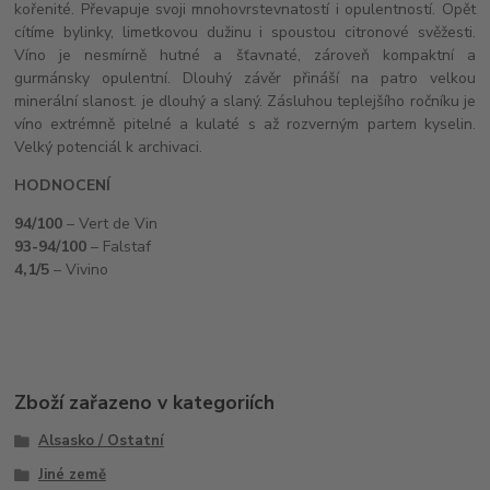
kořenité. Převapuje svoji mnohovrstevnatostí i opulentností. Opět
cítíme bylinky, limetkovou dužinu i spoustou citronové svěžesti.
Víno je nesmírně hutné a šťavnaté, zároveň kompaktní a
gurmánsky opulentní. Dlouhý závěr přináší na patro velkou
minerální slanost. je dlouhý a slaný. Zásluhou teplejšího ročníku je
víno extrémně pitelné a kulaté s až rozverným partem kyselin.
Velký potenciál k archivaci.
HODNOCENÍ
94/100
– Vert de Vin
93-94/100
– Falstaf
4,1/5
– Vivino
Zboží zařazeno v kategoriích
Alsasko / Ostatní
Jiné země