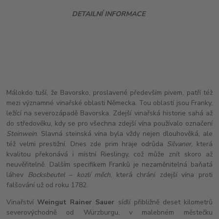
DETAILNÍ INFORMACE
Málokdo tuší, že Bavorsko, proslavené především pivem, patří též
mezi významné vinařské oblasti Německa. Tou oblastí jsou Franky,
ležící na severozápadě Bavorska. Zdejší vinařská historie sahá až
do středověku, kdy se pro všechna zdejší vína používalo označení
Steinwein
. Slavná steinská vína byla vždy nejen dlouhověká, ale
též velmi prestižní. Dnes zde prim hraje odrůda
Silvaner
, která
kvalitou překonává i místní Rieslingy, což může znít skoro až
neuvěřitelně. Dalším specifikem Franků je nezaměnitelná baňatá
láhev
Bocksbeutel
–
kozlí měch
, která chrání zdejší vína proti
falšování už od roku 1782.
Vinařství
Weingut Rainer Sauer
sídlí přibližně deset kilometrů
severovýchodně od Würzburgu, v malebném městečku