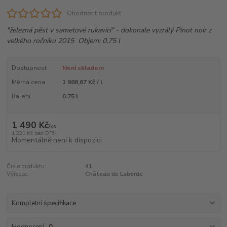
Ohodnotit produkt
"železná pěst v sametové rukavici" - dokonale vyzrálý Pinot noir z
velkého ročníku 2015 Objem: 0,75 l
Dostupnost
Není skladem
Měrná cena
1 986,67 Kč / l
Balení
0.75 l
1 490 Kč
/
ks
1 231 Kč
bez DPH
Momentálně není k dispozici
Číslo produktu:
41
Výrobce:
Château de Laborde
Kompletní specifikace