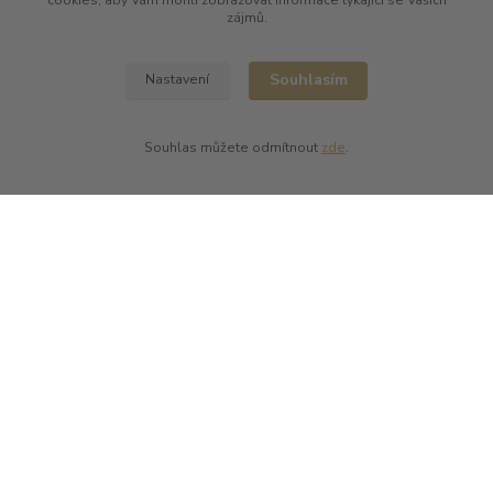
cookies, aby Vám mohli zobrazovat informace týkající se Vašich
zájmů.
Kde nás najdete
L PLUS - Miloslav Lerch
Souhlasím
Nastavení
V Cibulkách 403/11
150 00 Praha 5
Souhlas můžete odmítnout
zde
.
Kontakty
L Plus - Miloslav Lerch
+420 608 885 840