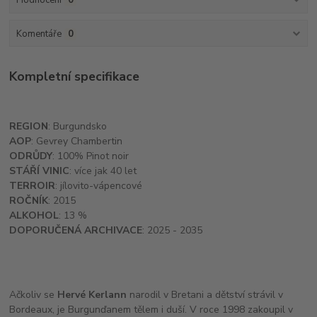
Hodnocení
0
Komentáře
0
Kompletní specifikace
REGION
: Burgundsko
AOP
: Gevrey Chambertin
ODRŮDY
: 100% Pinot noir
STÁŘÍ VINIC
: více jak 40 let
TERROIR
: jílovito-vápencové
ROČNÍK
: 2015
ALKOHOL
: 13 %
DOPORUČENÁ ARCHIVACE
: 2025 - 2035
Ačkoliv se
Hervé Kerlann
narodil v Bretani a dětství strávil v
Bordeaux, je Burgunďanem tělem i duší. V roce 1998 zakoupil v