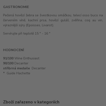
GASTRONOMIE
Pečená hovězí žebra se švestkovou omáčkou, telecí osso buco na
červeném víně, kachní prsa, hovězí guláš, zvěřina, coq au vin,
výraznější sýry (Epoisses, Livarot).
Servírujte při teplotě 15 ° - 16 °
HODNOCENÍ
:
91/100
Wine Enthusiast
90/100
Decanter
stříbrná
medaile
Decanter
*
Guide Hachette
Zboží zařazeno v kategoriích