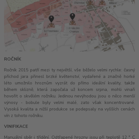
ROČNÍK
Ročník 2015 patří mezi ty největší, vše běželo velmi rychle: časný
příchod jara přinesl brzké květenství, vydařené a značně horké
léto umožnilo hroznům vyzrát do přímo ideální kvality, takže
během sklizně, která započala už koncem srpna, mohli vinaři
hovořit o skvělém ročníku. Jedinou nevýhodou jsou o něco menší
výnosy - bobule byly velmi malé, zato však koncentrované.
Vysoká kvalita a nižší produkce se podepsaly na vyšších cenách
vín z tohoto ročníku.
VINIFIKACE
Manuální sběr i třídění. Odtřapené hrozny jsou při teplotě 12 ° C