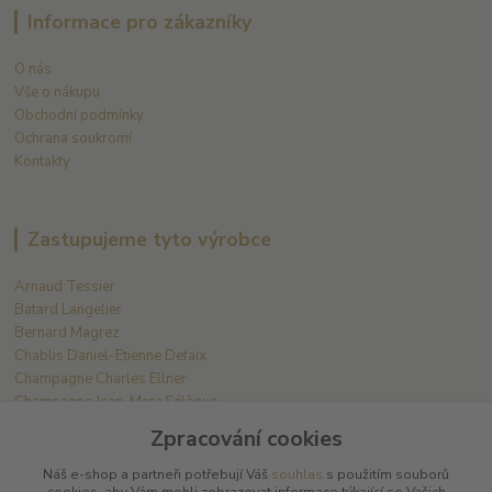
Informace pro zákazníky
O nás
Vše o nákupu
Obchodní podmínky
Ochrana soukromí
Kontakty
Zastupujeme tyto výrobce
Arnaud Tessier
Batard Langelier
Bernard Magrez
Chablis Daniel-Etienne Defaix
Champagne Charles Ellner
Champagne Jean-Marc Sélèque
Zpracování cookies
Zobrazit další výrobce →
Náš e-shop a partneři potřebují Váš
souhlas
s použitím souborů