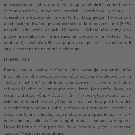
macerovány po dobu tří dnů, následuje alkoholická fermentace v
termoregulačních inoxových tancích. Matolinový klobouk je
dvakrát denně stlačován na dno tanku (tzv. pigeage). Po skončení
alkoholického kvašení je víno přetočeno do dubových sudů (50 %
nových), kde stráví dalších 12 měsíců. Během této doby víno
projde malolaktickou fermentací, je přetáčeno a čištěno (tzv.
soutirage). Závěrečná filtrace je jen velmi jemná a rovněž použití
síry je omezeno na nejnutnější minimum.
DEGUSTACE
Barva vína je světle rubínová. Nos odhaluje elegantní tóny
brusinek, černého ovoce, ale zřejmé je též jemné květinové aroma
(fialky a suché růže). Jak bude víno vyzrávat, rozvinou se naplno
též tóny lékořice a lesního podrostu, které jsou zatím ukryty za
svěží mladistvou vůní. V ústech nám víno poskytuje přesně to, co
čekáme od dobrého Gevrey Chambertinu: sametový pocit na patře
s dominantní a pevnou, dobře definovanou strukturou. Vyzrálé a
elegantní taniny umocňují dojem složitosti a opulentnosti. Víno v
sobě kombinuje sílu, složitost a opulentnost s jemností a elegancí.
Hervé Kerlann o něm prohlásil, že je
"železnou pěstí v sametové
rukavici"
. Nezbývá než souhlasit.