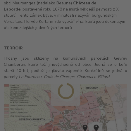
obci Meursanges (nedaleko Beaune)
Château de
Laborde
, postavené roku 1678 na místě někdejší pevnosti z XI
století. Tento zámek býval v minulosti nazýván burgundským
Versailles. Hervée Kerlann zde vytváří vína, která jsou dokonalým
otiskem zdejších jedinečných terroirů.
TERROIR
Hrozny jsou sklízeny na komunálních parcelách Gevrey
Chambertin, které leží jihovýchodně od obce. Jedná se o keře
starší 40 let, podloží je jílovito-vápenité. Konkrétně se jedná o
parcely
Le Fourneau
,
Croix de Champs
,
Charreux
a
Billard.