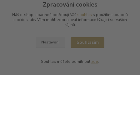
Zpracování cookies
Náš e-shop a partneři potřebují Váš
souhlas
s použitím souborů
Kde nás najdete
cookies, aby Vám mohli zobrazovat informace týkající se Vašich
zájmů.
L PLUS - Miloslav Lerch
V Cibulkách 403/11
Souhlasím
Nastavení
150 00 Praha 5
Souhlas můžete odmítnout
zde
.
Kontakty
L Plus - Miloslav Lerch