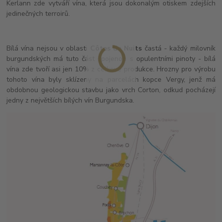
Kerlann zde vytváří vína, která jsou dokonalým otiskem zdejších
jedinečných terroirů.
Bílá vína nejsou v oblasti
Côtes de Nuits
častá - každý milovník
burgundských má tuto část spojenou s opulentními pinoty - bílá
vína zde tvoří asi jen 10% z celkové produkce. Hrozny pro výrobu
tohoto vína byly sklízeny na parcelách kopce Vergy, jenž má
obdobnou geologickou stavbu jako vrch Corton, odkud pocházejí
jedny z největších bílých vín Burgundska.