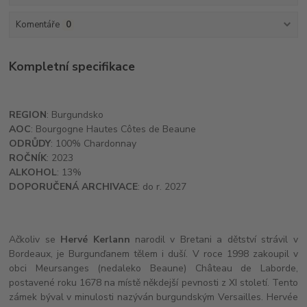
Komentáře
0
Kompletní specifikace
REGION
: Burgundsko
AOC
: Bourgogne Hautes Côtes de Beaune
ODRŮDY
: 100% Chardonnay
ROČNÍK
: 2023
ALKOHOL
: 13%
DOPORUČENÁ ARCHIVACE
: do r. 2027
Ačkoliv se
Hervé Kerlann
narodil v Bretani a dětství strávil v
Bordeaux, je Burgunďanem tělem i duší. V roce 1998 zakoupil v
obci Meursanges (nedaleko Beaune) Château de Laborde,
postavené roku 1678 na místě někdejší pevnosti z XI století. Tento
zámek býval v minulosti nazýván burgundským Versailles. Hervée