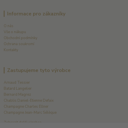
Informace pro zákazníky
O nás
Vše o nákupu
Obchodní podmínky
Ochrana soukromí
Kontakty
Zastupujeme tyto výrobce
Arnaud Tessier
Batard Langelier
Bernard Magrez
Chablis Daniel-Etienne Defaix
Champagne Charles Ellner
Champagne Jean-Marc Sélèque
Zobrazit další výrobce →