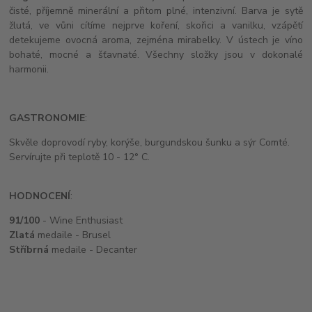
čisté, příjemně minerální a přitom plné, intenzivní. Barva je sytě
žlutá, ve vůni cítíme nejprve koření, skořici a vanilku, vzápětí
detekujeme ovocná aroma, zejména mirabelky. V ústech je víno
bohaté, mocné a šťavnaté. Všechny složky jsou v dokonalé
harmonii.
GASTRONOMIE
:
Skvěle doprovodí ryby, korýše, burgundskou šunku a sýr Comté.
Servírujte při teplotě 10 - 12° C.
HODNOCENÍ
:
91/100
- Wine Enthusiast
Zlatá
medaile - Brusel
Stříbrná
medaile - Decanter