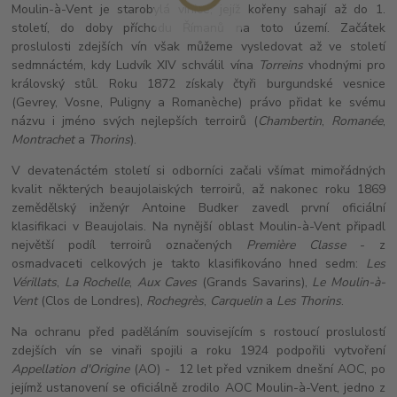
Moulin-à-Vent je starobylá vinice, jejíž kořeny sahají až do 1.
století, do doby příchodu Římanů na toto území. Začátek
proslulosti zdejších vín však můžeme vysledovat až ve století
sedmnáctém, kdy Ludvík XIV schválil vína
Torreins
vhodnými pro
královský stůl. Roku 1872 získaly čtyři burgundské vesnice
(Gevrey, Vosne, Puligny a Romanèche) právo přidat ke svému
názvu i jméno svých nejlepších terroirů (
Chambertin
,
Romanée
,
Montrachet
a
Thorins
).
V devatenáctém století si odborníci začali všímat mimořádných
kvalit některých beaujolaiských terroirů, až nakonec roku 1869
zemědělský inženýr Antoine Budker zavedl první oficiální
klasifikaci v Beaujolais. Na nynější oblast Moulin-à-Vent připadl
největší podíl terroirů označených
Première Classe
- z
osmadvaceti celkových je takto klasifikováno hned sedm:
Les
Vérillats
,
La Rochelle
,
Aux Caves
(Grands Savarins),
Le Moulin-à-
Vent
(Clos de Londres),
Rochegrès
,
Carquelin
a
Les Thorins
.
Na ochranu před paděláním souvisejícím s rostoucí proslulostí
zdejších vín se vinaři spojili a roku 1924 podpořili vytvoření
Appellation d'Origine
(AO) - 12 let před vznikem dnešní AOC, po
jejímž ustanovení se oficiálně zrodilo AOC Moulin-à-Vent, jedno z