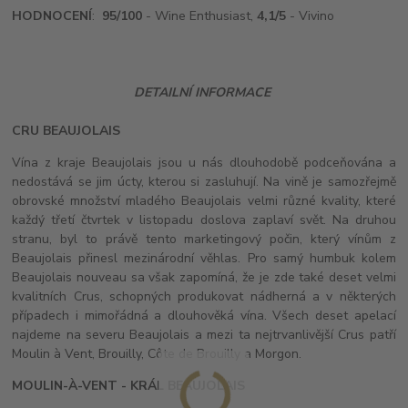
HODNOCENÍ
:
95/100
- Wine Enthusiast,
4,1/5
- Vivino
DETAILNÍ INFORMACE
CRU BEAUJOLAIS
Vína z kraje Beaujolais jsou u nás dlouhodobě podceňována a
nedostává se jim úcty, kterou si zasluhují. Na vině je samozřejmě
obrovské množství mladého Beaujolais velmi různé kvality, které
každý třetí čtvrtek v listopadu doslova zaplaví svět. Na druhou
stranu, byl to právě tento marketingový počin, který vínům z
Beaujolais přinesl mezinárodní věhlas. Pro samý humbuk kolem
Beaujolais nouveau sa však zapomíná, že je zde také deset velmi
kvalitních Crus, schopných produkovat nádherná a v některých
případech i mimořádná a dlouhověká vína. Všech deset apelací
najdeme na severu Beaujolais a mezi ta nejtrvanlivější Crus patří
Moulin à Vent, Brouilly, Côte de Brouilly a Morgon.
MOULIN-À-VENT - KRÁL BEAUJOLAIS