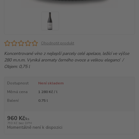
Ohodnotit produkt
Koncentrované víno z nejlepší parcely celé apelace, ležící ve výšse
280 m.n.m. Vyniká aromaty černého ovoce a velkou elegancí /
Objem: 0,75 l
Dostupnost
Není skladem
Měrná cena
1 280 Kč / l
Balení
0.75 l
960 Kč
/
ks
793 Kč
bez DPH
Momentálně není k dispozici