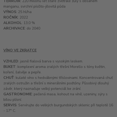
TERROIR
: 220 milionů let staré zvětralé žuly s obsahem
manganu, svrchní písčito-jílovitá půda
VÝNOS
: 25 hl/ha
ROČNÍK
: 2022
ALKOHOL
: 13,0 %
ARCHIVACE
: do 2040
VÍNO VE ZKRATCE
VZHLED
: jasně fialová barva s vysokým leskem.
BUKET
: komplexní aroma zralých třešní Morello s tóny květin,
koření, šalvěje a pepře.
CHUŤ
: kulaté víno s hedvábnými tříslovinami. Koncentrovaná chuť
zralých ostružin a třešní s minerálními podtóny. Působivý dlouhý
závěr, který naznačuje velký potenciál ke zrání.
GASTRONOMIE
: pečená masa, kohout na víně, uzeniny, sýry s
bílou plísní.
SERVIS
: Servírujte do velkých burgundských sklenic při teplotě 16
- 17° C.