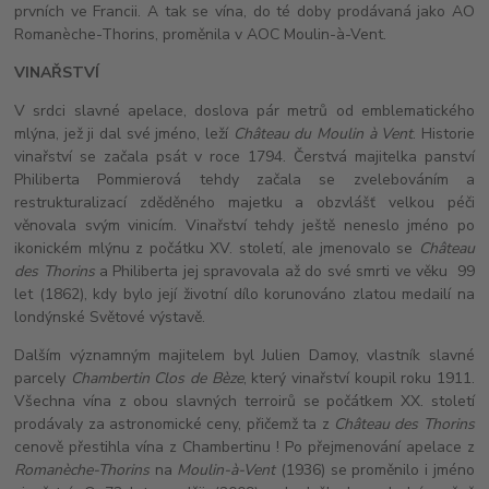
prvních ve Francii. A tak se vína, do té doby prodávaná jako AO
Romanèche-Thorins, proměnila v AOC Moulin-à-Vent.
VINAŘSTVÍ
V srdci slavné apelace, doslova pár metrů od emblematického
mlýna, jež ji dal své jméno, leží
Château du Moulin à Vent
. Historie
vinařství se začala psát v roce 1794. Čerstvá majitelka panství
Philiberta Pommierová tehdy začala se zvelebováním a
restrukturalizací zděděného majetku a obzvlášť velkou péči
věnovala svým vinicím. Vinařství tehdy ještě neneslo jméno po
ikonickém mlýnu z počátku XV. století, ale jmenovalo se
Château
des Thorins
a Philiberta jej spravovala až do své smrti ve věku 99
let (1862), kdy bylo její životní dílo korunováno zlatou medailí na
londýnské Světové výstavě.
Dalším významným majitelem byl Julien Damoy, vlastník slavné
parcely
Chambertin Clos de Bèze
, který vinařství koupil roku 1911.
Všechna vína z obou slavných terroirů se počátkem XX. století
prodávaly za astronomické ceny, přičemž ta z
Château des Thorins
cenově přestihla vína z Chambertinu ! Po přejmenování apelace z
Romanèche-Thorins
na
Moulin-à-Vent
(1936) se proměnilo i jméno