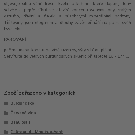
objevuje silná vůně třešní, květin a koření , které doplňují tóny
šalvěje a pepře. Chuť se otevírá koncentrovanými tóny zralých
ostružin, třešní a fialek, s působivými minerálními podtóny.
Třísloviny jsou elegantní a dlouhý závěr přináší na patro svěží
kyselinku.
PÁROVÁNÍ
pečená masa, kohout na víně, uzeniny, sýry s bílou plísní.
Servírujte do velkých burgundských sklenic při teplotě 16 - 17° C.
Zboží zařazeno v kategoriích
Burgundsko
Červená vína
Beaujolais
Château du Moulin-à-Vent