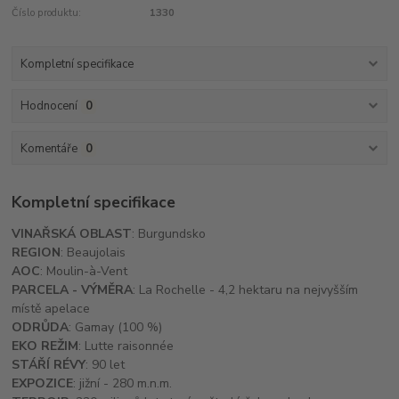
Číslo produktu:
1330
Kompletní specifikace
Hodnocení
0
Komentáře
0
Kompletní specifikace
VINAŘSKÁ OBLAST
: Burgundsko
REGION
: Beaujolais
AOC
: Moulin-à-Vent
PARCELA - VÝMĚRA
: La Rochelle - 4,2 hektaru na nejvyšším
místě apelace
ODRŮDA
: Gamay (100 %)
EKO REŽIM
: Lutte raisonnée
STÁŘÍ RÉVY
: 90 let
EXPOZICE
: jižní - 280 m.n.m.