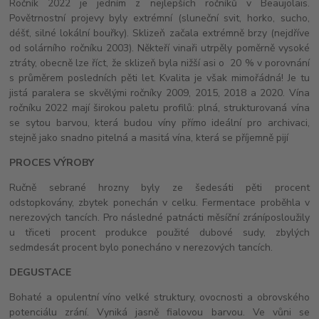
Ročník 2022 je jedním z nejlepších ročníků v Beaujolais.
Povětrnostní projevy byly extrémní (sluneční svit, horko, sucho,
déšť, silné lokální bouřky). Sklizeň začala extrémně brzy (nejdříve
od solárního ročníku 2003). Někteří vinaři utrpěly poměrně vysoké
ztráty, obecně lze říct, že sklizeň byla nižší asi o 20 % v porovnání
s průměrem posledních pěti let. Kvalita je však mimořádná! Je tu
jistá paralera se skvělými ročníky 2009, 2015, 2018 a 2020. Vína
ročníku 2022 mají širokou paletu profilů: plná, strukturovaná vína
se sytou barvou, která budou víny přímo ideální pro archivaci,
stejně jako snadno pitelná a masitá vína, která se příjemně pijí
PROCES VÝROBY
Ručně sebrané hrozny byly ze šedesáti pěti procent
odstopkovány, zbytek ponechán v celku. Fermentace proběhla v
nerezových tancích. Pro následné patnácti měsíční zráníposloužily
u třiceti procent produkce použité dubové sudy, zbylých
sedmdesát procent bylo ponecháno v nerezových tancích.
DEGUSTACE
Bohaté a opulentní víno velké struktury, ovocnosti a obrovského
potenciálu zrání. Vyniká jasně fialovou barvou. Ve vůni se