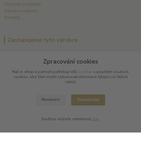
Obchodní podmínky
Ochrana soukromí
Kontakty
Zastupujeme tyto výrobce
Arnaud Tessier
Batard Langelier
Zpracování cookies
Bernard Magrez
Náš e-shop a partneři potřebují Váš
souhlas
s použitím souborů
Chablis Daniel-Etienne Defaix
cookies, aby Vám mohli zobrazovat informace týkající se Vašich
Champagne Charles Ellner
zájmů.
Champagne Jean-Marc Sélèque
Zobrazit další výrobce →
Souhlasím
Nastavení
Kde nás najdete
Souhlas můžete odmítnout
zde
.
L PLUS - Miloslav Lerch
V Cibulkách 403/11