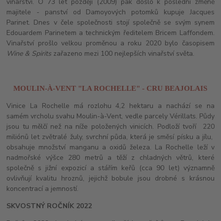
vinařství. O 73 let později (2009) pak došlo k poslední změně
majitele - panství od Damoyových potomků kupuje Jacques
Parinet. Dnes v čele společnosti stojí společně se svým synem
Edouardem Parinetem a technickým ředitelem Bricem Laffondem.
Vinařství prošlo velkou proměnou a roku 2020 bylo časopisem
Wine & Spirits
zařazeno mezi 100 nejlepších vinařství světa.
MOULIN-À-VENT "LA ROCHELLE" - CRU BEAJOLAIS
Vinice La Rochelle má rozlohu 4,2 hektaru a nachází se na
samém vrcholu svahu Moulin-à-Vent, vedle parcely Vérillats. Půdy
jsou tu mělčí než na níže položených vinicích. Podloží tvoří 220
miliónů let zvětralé žuly, svrchní půda, která je směsí písku a jílu,
obsahuje množství manganu a oxidů železa. La Rochelle leží v
nadmořské výšce 280 metrů a těží z chladných větrů, které
společně s jižní expozicí a stářím keřů (cca 90 let) významně
ovlivňují kvalitu hroznů, jejichž bobule jsou drobné s krásnou
koncentrací a jemností.
SKVOSTNÝ ROČNÍK 2022