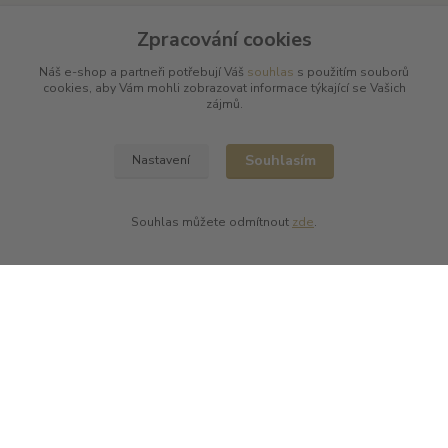
Arnaud Tessier
Zpracování cookies
Batard Langelier
Bernard Magrez
Náš e-shop a partneři potřebují Váš
souhlas
s použitím souborů
Chablis Daniel-Etienne Defaix
cookies, aby Vám mohli zobrazovat informace týkající se Vašich
Champagne Charles Ellner
zájmů.
Champagne Jean-Marc Sélèque
Zobrazit další výrobce →
Souhlasím
Nastavení
Souhlas můžete odmítnout
zde
.
Kde nás najdete
L PLUS - Miloslav Lerch
V Cibulkách 403/11
150 00 Praha 5