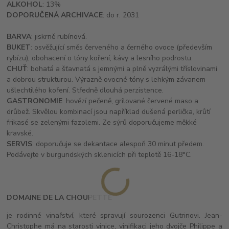
ALKOHOL
: 13%
DOPORUČENÁ ARCHIVACE
: do r. 2031
BARVA
: jiskrně rubínová.
BUKET
: osvěžující směs červeného a černého ovoce (především
rybízu), obohacení o tóny koření, kávy a lesního podrostu.
CHUŤ
: bohatá a šťavnatá s jemnými a plně vyzrálými tříslovinami
a dobrou strukturou. Výrazně ovocné tóny s lehkým závanem
ušlechtilého koření. Středně dlouhá perzistence.
GASTRONOMIE
: hovězí pečeně, grilované červené maso a
drůbež. Skvělou kombinací jsou například dušená perlička, krůtí
frikasé se zelenými fazolemi. Ze sýrů doporučujeme měkké
kravské.
SERVIS
: doporučuje se dekantace alespoň 30 minut předem.
Podávejte v burgundských sklenicích při teplotě 16-18°C.
DOMAINE DE LA CHOUPETTE
je rodinné vinařství, které spravují sourozenci Gutrinovi. Jean-
Christophe má na starosti vinice, vinifikaci jeho dvojče Philippe a