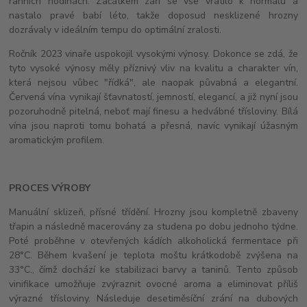
ranních hodinách. Začátkem září se vše vrátilo k normálu a
nastalo pravé babí léto, takže doposud nesklizené hrozny
dozrávaly v ideálním tempu do optimální zralosti.
Ročník 2023 vinaře uspokojil vysokými výnosy. Dokonce se zdá, že
tyto vysoké výnosy měly příznivý vliv na kvalitu a charakter vín,
která nejsou vůbec "řídká", ale naopak půvabná a elegantní.
Červená vína vynikají šťavnatostí, jemností, elegancí, a již nyní jsou
pozoruhodně pitelná, neboť mají finesu a hedvábné třísloviny. Bílá
vína jsou naproti tomu bohatá a přesná, navíc vynikají úžasným
aromatickým profilem.
PROCES VÝROBY
Manuální sklizeň, přísné třídění. Hrozny jsou kompletně zbaveny
třapin a následně macerovány za studena po dobu jednoho týdne.
Poté proběhne v otevřených kádích alkoholická fermentace při
28°C. Během kvašení je teplota moštu krátkodobě zvýšena na
33°C., čímž dochází ke stabilizaci barvy a taninů. Tento způsob
vinifikace umožňuje zvýraznit ovocné aroma a eliminovat příliš
výrazné třísloviny. Následuje desetiměsíční zrání na dubových