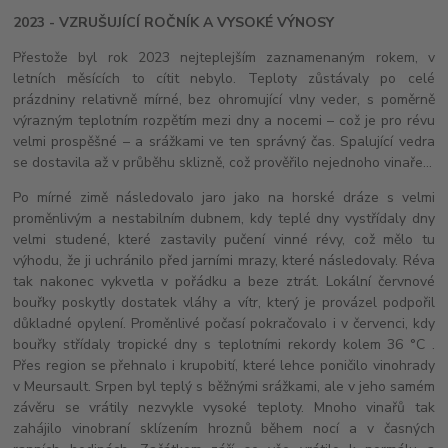
2023 - VZRUŠUJÍCÍ ROČNÍK A VYSOKÉ VÝNOSY
Přestože byl rok 2023 nejteplejším zaznamenaným rokem, v
letních měsících to cítit nebylo. Teploty zůstávaly po celé
prázdniny relativně mírné, bez ohromující vlny veder, s poměrně
výrazným teplotním rozpětím mezi dny a nocemi – což je pro révu
velmi prospěšné – a srážkami ve ten správný čas. Spalující vedra
se dostavila až v průběhu sklizně, což prověřilo nejednoho vinaře...
Po mírné zimě následovalo jaro jako na horské dráze s velmi
proměnlivým a nestabilním dubnem, kdy teplé dny vystřídaly dny
velmi studené, které zastavily pučení vinné révy, což mělo tu
výhodu, že ji uchránilo před jarními mrazy, které následovaly. Réva
tak nakonec vykvetla v pořádku a beze ztrát. Lokální červnové
bouřky poskytly dostatek vláhy a vítr, který je provázel podpořil
důkladné opylení. Proměnlivé počasí pokračovalo i v červenci, kdy
bouřky střídaly tropické dny s teplotními rekordy kolem 36 °C .
Přes region se přehnalo i krupobití, které lehce poničilo vinohrady
v Meursault. Srpen byl teplý s běžnými srážkami, ale v jeho samém
závěru se vrátily nezvykle vysoké teploty. Mnoho vinařů tak
zahájilo vinobraní sklízením hroznů během nocí a v časných