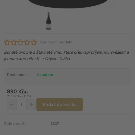
Ohodnotit produkt
Bohatě ovocné a šťavnaté víno, které překvapí příjemnou svěžestí a
jemnou kořenitostí / Objem: 0,75 l
Dostupnost
Skladem
890 Kč
/
ks
736 Kč
bez DPH
Přidat do košíku
Číslo produktu:
1327