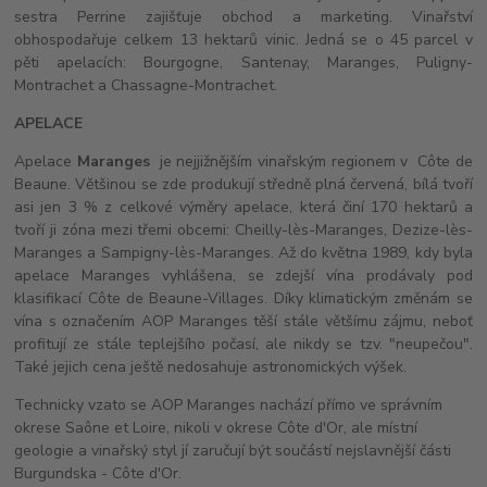
sestra Perrine zajišťuje obchod a marketing. Vinařství
obhospodařuje celkem 13 hektarů vinic. Jedná se o 45 parcel v
pěti apelacích: Bourgogne, Santenay, Maranges, Puligny-
Montrachet a Chassagne-Montrachet.
APELACE
Apelace
Maranges
je nejjižnějším vinařským regionem v Côte de
Beaune. Většinou se zde produkují středně plná červená, bílá tvoří
asi jen 3 % z celkové výměry apelace, která činí 170 hektarů a
tvoří ji zóna mezi třemi obcemi: Cheilly-lès-Maranges, Dezize-lès-
Maranges a Sampigny-lès-Maranges. Až do května 1989, kdy byla
apelace Maranges vyhlášena, se zdejší vína prodávaly pod
klasifikací Côte de Beaune-Villages. Díky klimatickým změnám se
vína s označením AOP Maranges těší stále většímu zájmu, neboť
profitují ze stále teplejšího počasí, ale nikdy se tzv. "neupečou".
Také jejich cena ještě nedosahuje astronomických výšek.
Technicky vzato se AOP Maranges nachází přímo ve správním
okrese Saône et Loire, nikoli v okrese Côte d'Or, ale místní
geologie a vinařský styl jí zaručují být součástí nejslavnější části
Burgundska - Côte d'Or.