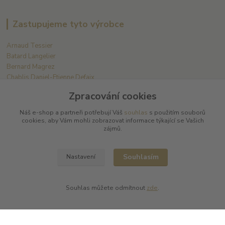
Zastupujeme tyto výrobce
Arnaud Tessier
Batard Langelier
Bernard Magrez
Chablis Daniel-Etienne Defaix
Champagne Charles Ellner
Zpracování cookies
Champagne Jean-Marc Sélèque
Náš e-shop a partneři potřebují Váš
souhlas
s použitím souborů
Zobrazit další výrobce →
cookies, aby Vám mohli zobrazovat informace týkající se Vašich
zájmů.
Kde nás najdete
Souhlasím
Nastavení
L PLUS - Miloslav Lerch
V Cibulkách 403/11
Souhlas můžete odmítnout
zde
.
150 00 Praha 5