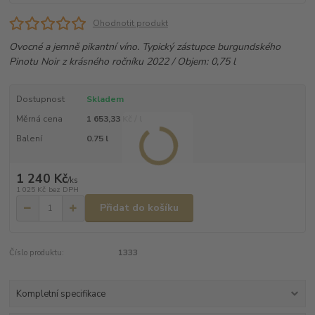
Ohodnotit produkt
Ovocné a jemně pikantní víno. Typický zástupce burgundského
Pinotu Noir z krásného ročníku 2022 / Objem: 0,75 l
Dostupnost
Skladem
Měrná cena
1 653,33 Kč / l
Balení
0.75 l
1 240 Kč
/
ks
1 025 Kč
bez DPH
Přidat do košíku
Číslo produktu:
1333
Kompletní specifikace