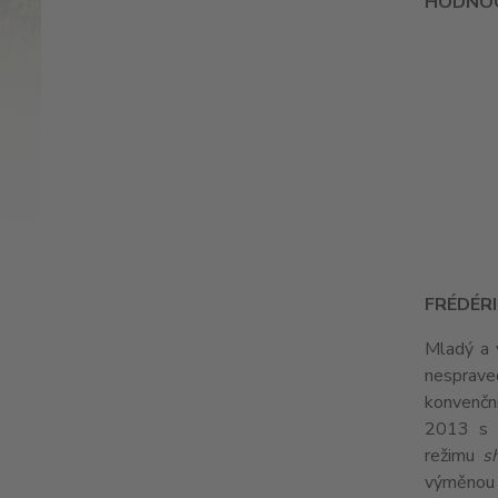
HODNOC
FRÉDÉRI
Mladý a 
nespraved
konvenční
2013 s 
režimu
s
výměnou z