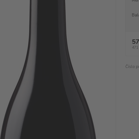
Měr
Bal
57
471
Číslo p