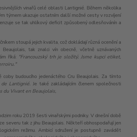
esivnějších vinařů celé oblasti Lantignié. Během několika
svým týmem ukazuje ostatním další možné cesty v rozvíjení
penzuje se tak uhlíkový deficit způsobený odlesňovánín a
íkem stoupá jejich kvalita, což dokládají různá ocenění a
 Beaujolais, tak znalci vín obecně, včetně uznávaných
sám říká:
"Francouzský trh je složitý. Jsme kupci etiket,
erroiru."
ié coby budoucího jedenáctého Cru Beaujolais. Za tímto
 de Lantignié.
Je také zakládajícím členem společnosti
 du Vivant en Beaujolais,
podzim roku 2019 šesti vinařskými podniky. V dnešní době
 ze severu tak z jihu Beaujolais. Někteří obhospodařují jen
kologickém režimu. Ambicí sdružení je postupně zavádět