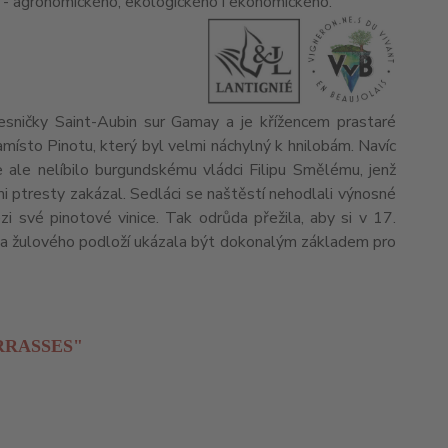
k - agronomického, ekologického i ekonomického.
sničky Saint-Aubin sur Gamay a je křížencem prastaré
namísto Pinotu, který byl velmi náchylný k hnilobám. Navíc
 ale nelíbilo burgundskému vládci Filipu Smělému, jenž
mi ptresty zakázal. Sedláci se naštěstí nehodlali výnosné
i své pinotové vinice. Tak odrůda přežila, aby si v 17.
aha žulového podloží ukázala být dokonalým základem pro
RRASSES"