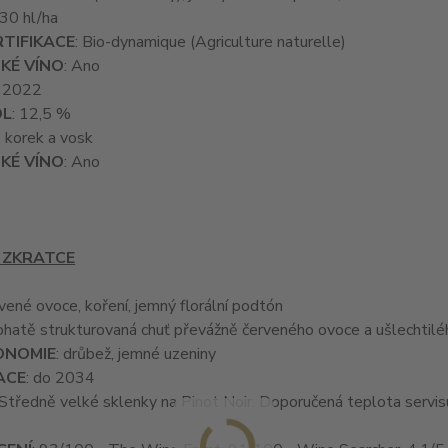
 30 hl/ha
TIFIKACE
: Bio-dynamique (Agriculture naturelle)
KÉ VÍNO
: Ano
: 2022
OL
: 12,5 %
: korek a vosk
KÉ VÍNO
: Ano
 ZKRATCE
rvené ovoce, koření, jemný florální podtón
bohatě strukturovaná chuť převážně červeného ovoce a ušlechtiléh
ONOMIE
: drůbež, jemné uzeniny
ACE
: do 2034
 Středně velké sklenky na Pinot Noir. Doporučená teplota servis