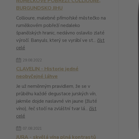
RUMĚLKOVÉ POBŘEŽÍ: COLLIOURE,
BURGUNDSKO JIHU
Collioure, malebné přímořské městečko na
rumělkovém pobřeží nedaleko
španělských hranic, nedávno oslavilo zlaté
výročí. Banyuls, který se vyrábí ve st...
číst
celé
29.08.2022
CLAVELIN - Historie jedné
neobyčejné láhve
Je už neměnným pravidlem, že se v
průběhu každé degustace jurských vín,
jakmile dojde naslavné vin jaune (žluté
víno), řeč stočí na zvláštní tvar lá...
číst
celé
07.08.2021
JURA - skvělá vína plná kontrastů