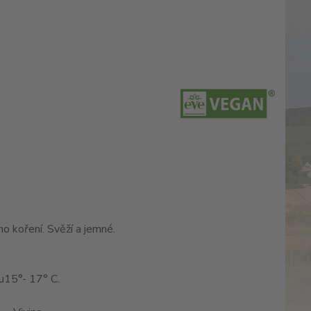
o koření. Svěží a jemné.
u
15°- 17° C.