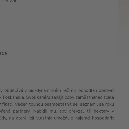
 - Vivino
ACE
ady obdělává v bio-dynamickém režimu, odhodlán obnovit
Toskánska. Svoji kariéru zahájil coby zaměstnanec zcela
nifikaci. Veden touhou osamostatnit se, seznámil se roku
vřené partnery. Nabídli mu, aby převzal tři hektary v
ůdy, na které její vlastník umožňuje nájemci hospodařit