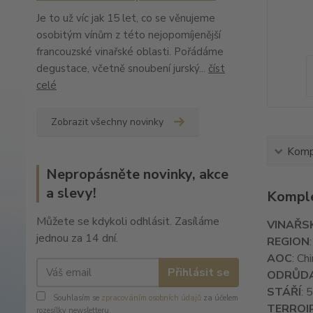
Je to už víc jak 15 let, co se věnujeme
osobitým vínům z této nejopomíjenější
francouzské vinařské oblasti. Pořádáme
degustace, včetně snoubení jurský...
číst
celé
Zobrazit všechny novinky
Kompl
Nepropásněte novinky, akce
a slevy!
Komple
Můžete se kdykoli odhlásit. Zasíláme
VINAŘS
jednou za 14 dní.
REGION
AOC
: Ch
Přihlásit se
ODRŮD
STÁŘÍ
: 
Souhlasím se
zpracováním osobních údajů
za účelem
TERROI
rozesílky newsletteru.