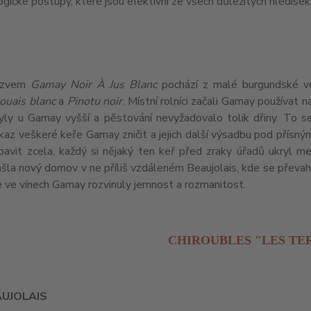
gické postupy, které jsou efektivní ze všech důležitých hledise
ázvem
Gamay Noir À Jus Blanc
pochází z malé burgundské ve
ouais blanc
a
Pinotu noir
. Místní rolníci začali Gamay používat 
yly u Gamay vyšší a pěstování nevyžadovalo tolik dřiny. To se
kaz veškeré keře Gamay zničit a jejich další výsadbu pod přísný
avit zcela, každý si nějaký ten keř před zraky úřadů ukryl mez
ašla nový domov v ne příliš vzdáleném Beaujolais, kde se přev
e ve vínech Gamay rozvinuly jemnost a rozmanitost.
CHIROUBLES "LES TE
AUJOLAIS