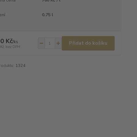
ná cena
760 Kč / l
ení
0.75 l
0 Kč
/
ks
Přidat do košíku
 Kč
bez DPH
roduktu:
1324