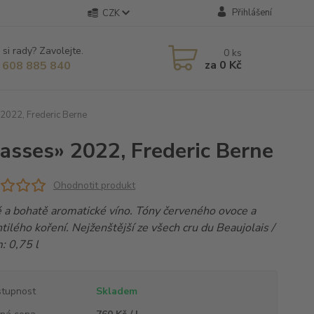
Přihlášení
CZK
 si rady? Zavolejte.
0
ks
za
0 Kč
 608 885 840
2022, Frederic Berne
sasses» 2022, Frederic Berne
Ohodnotit produkt
 a bohatě aromatické víno. Tóny červeného ovoce a
tilého koření. Nejženštější ze všech cru du Beaujolais /
: 0,75 l
tupnost
Skladem