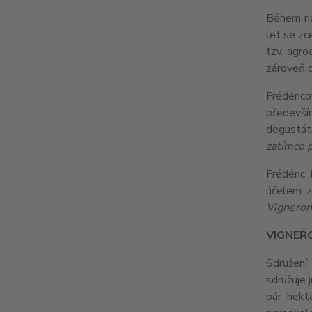
Během nás
let se zc
tzv. agro
zároveň d
Frédérico
předevší
degustát
zatímco p
Frédéric
účelem za
Vigneron
VIGNER
Sdružení
sdružuje 
pár hekt