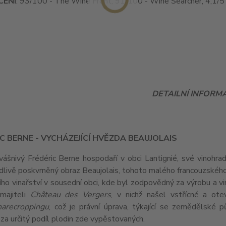
ENÍ
: 93/100 - The Wine Front, 91/100 - Wine Searcher, 4,1/5
DETAILNÍ INFORM
C BERNE - VYCHÁZEJÍCÍ HVĚZDA BEAUJOLAIS
vášnivý Frédéric Berne hospodaří v obci Lantignié, své vinohr
livě poskvrněný obraz Beaujolais, tohoto malého francouzského 
ho vinařství v sousední obci, kde byl zodpovědný za výrobu a vi
majiteli
Château des Vergers
, v nichž našel vstřícné a ote
harecroppingu
, což je právní úprava, týkající se zemědělské p
a určitý podíl plodin zde vypěstovaných.