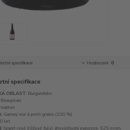
etní specifikace
Hodnocení
0
tní specifikace
KÁ OBLAST
: Burgundsko
: Beaujolais
iroubles
A
: Gamay noir à petit grains (100 %)
50 let
R
: Granit rosé (růžové žuly), jihovýchodní expozice, 525 m.nm.