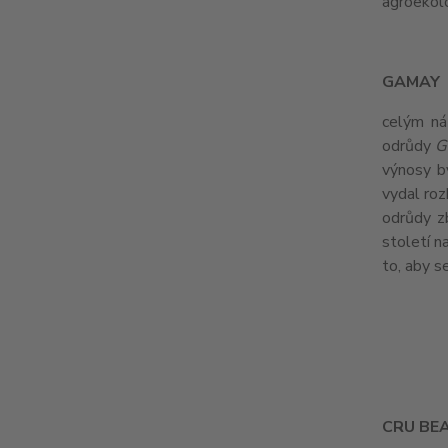
agroekolo
GAMAY
celým n
odrůdy
G
výnosy b
vydal roz
odrůdy zb
století n
to, aby s
CRU BE