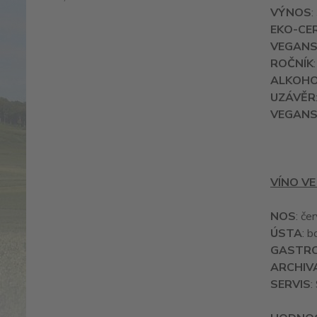
VÝNOS
:
EKO-CER
VEGANS
ROČNÍK
ALKOH
UZÁVĚR
VEGANS
VÍNO VE
NOS
: če
ÚSTA
: 
GASTR
ARCHIV
SERVIS
: