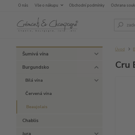
O nás
Vše o nákupu
Obchodní podmínky
Ochrana sou
Úvod
Šumivá vína
Cru 
Burgundsko
Bílá vína
Červená vína
Beaujolais
Chablis
Jura