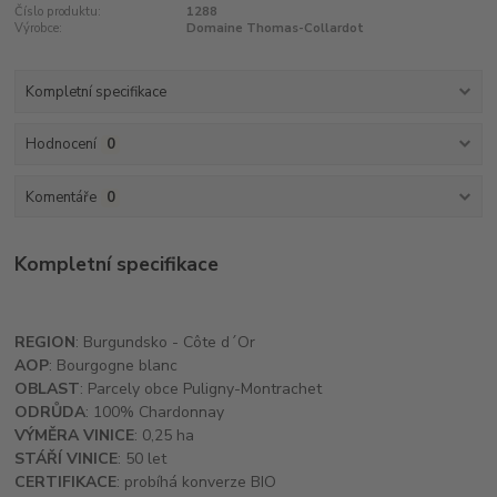
Číslo produktu:
1288
Výrobce:
Domaine Thomas-Collardot
Kompletní specifikace
Hodnocení
0
Komentáře
0
Kompletní specifikace
REGION
: Burgundsko - Côte d´Or
AOP
: Bourgogne blanc
OBLAST
: Parcely obce Puligny-Montrachet
ODRŮDA
: 100% Chardonnay
VÝMĚRA VINICE
: 0,25 ha
STÁŘÍ VINICE
: 50 let
CERTIFIKACE
: probíhá konverze BIO