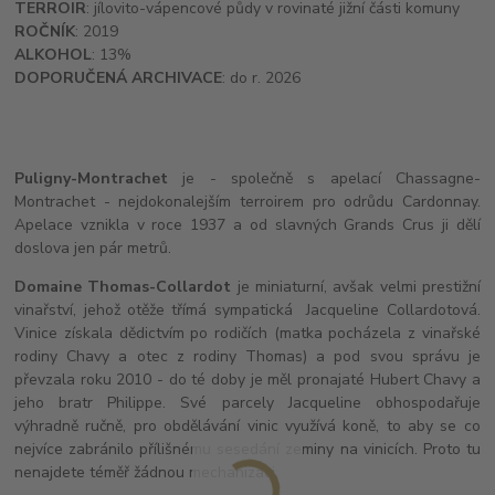
TERROIR
: jílovito-vápencové půdy v rovinaté jižní části komuny
ROČNÍK
: 2019
ALKOHOL
: 13%
DOPORUČENÁ ARCHIVACE
: do r. 2026
Puligny-Montrachet
je - společně s apelací Chassagne-
Montrachet - nejdokonalejším terroirem pro odrůdu Cardonnay.
Apelace vznikla v roce 1937 a od slavných Grands Crus ji dělí
doslova jen pár metrů.
Domaine Thomas-Collardot
je miniaturní, avšak velmi prestižní
vinařství, jehož otěže třímá sympatická Jacqueline Collardotová.
Vinice získala dědictvím po rodičích (matka pocházela z vinařské
rodiny Chavy a otec z rodiny Thomas) a pod svou správu je
převzala roku 2010 - do té doby je měl pronajaté Hubert Chavy a
jeho bratr Philippe. Své parcely Jacqueline obhospodařuje
výhradně ručně, pro obdělávání vinic využívá koně, to aby se co
nejvíce zabránilo přílišnému sesedání zeminy na vinicích. Proto tu
nenajdete téměř žádnou mechanizaci.