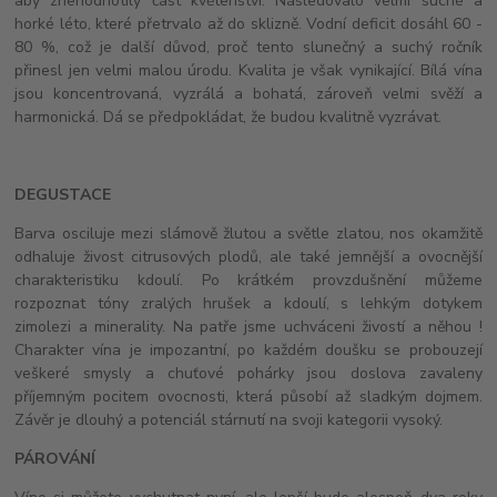
aby znehodnotily část květenství. Následovalo velmi suché a
horké léto, které přetrvalo až do sklizně. Vodní deficit dosáhl 60 -
80 %, což je další důvod, proč tento slunečný a suchý ročník
přinesl jen velmi malou úrodu. Kvalita je však vynikající. Bílá vína
jsou koncentrovaná, vyzrálá a bohatá, zároveň velmi svěží a
harmonická. Dá se předpokládat, že budou kvalitně vyzrávat.
DEGUSTACE
Barva osciluje mezi slámově žlutou a světle zlatou, nos okamžitě
odhaluje živost citrusových plodů, ale také jemnější a ovocnější
charakteristiku kdoulí. Po krátkém provzdušnění můžeme
rozpoznat tóny zralých hrušek a kdoulí, s lehkým dotykem
zimolezi a minerality. Na patře jsme uchváceni živostí a něhou !
Charakter vína je impozantní, po každém doušku se probouzejí
veškeré smysly a chuťové pohárky jsou doslova zavaleny
příjemným pocitem ovocnosti, která působí až sladkým dojmem.
Závěr je dlouhý a potenciál stárnutí na svoji kategorii vysoký.
PÁROVÁNÍ