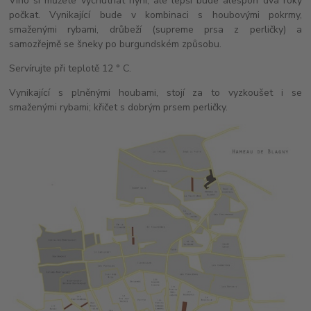
Víno si můžete vychutnat nyní, ale lepší bude alespoň dva roky
počkat. Vynikající bude v kombinaci s houbovými pokrmy,
smaženými rybami, drůbeží (supreme prsa z perličky) a
samozřejmě se šneky po burgundském způsobu.
Servírujte při teplotě 12 ° C.
Vynikající s plněnými houbami, stojí za to vyzkoušet i se
smaženými rybami; křičet s dobrým prsem perličky.