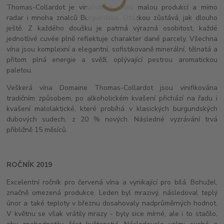
Thomas-Collardot je vinařství s velmi malou produkcí a mimo
radar i mnoha znalců Burgundska. Otázkou zůstává, jak dlouho
ještě. Z každého doušku je patrná výrazná osobitost, každé
jednotlivé cuvée plně reflektuje charakter dané parcely. Všechna
vína jsou komplexní a elegantní, sofistikovaně minerální, tělnatá a
přitom plná energie a svěží, oplývající pestrou aromatickou
paletou.
Veškerá vína Domaine Thomas-Collardot jsou vinifikována
tradičním způsobem, po alkoholickém kvašení přichází na řadu i
kvašení malolaktické, které probíhá v klasických burgundských
dubových sudech, z 20 % nových. Následné vyzrávání trvá
přibližně 15 měsíců.
ROČNÍK 2019
Excelentní ročník pro červená vína a vynikající pro bílá. Bohužel,
značně omezená produkce. Leden byl mrazivý, následoval teplý
únor a také teploty v březnu dosahovaly nadprůměrných hodnot.
V květnu se však vrátily mrazy - byly sice mírné, ale i to stačilo,