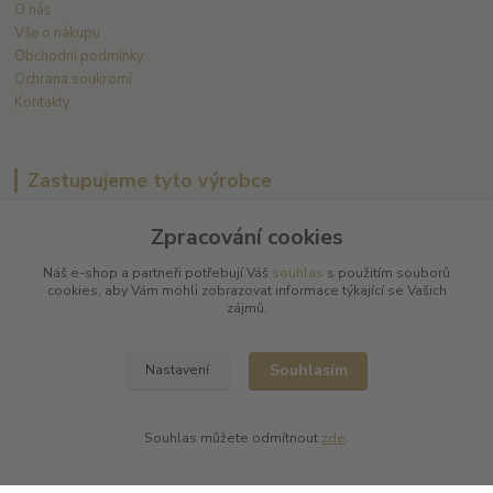
O nás
Vše o nákupu
Obchodní podmínky
Ochrana soukromí
Kontakty
Zastupujeme tyto výrobce
Arnaud Tessier
Zpracování cookies
Batard Langelier
Náš e-shop a partneři potřebují Váš
souhlas
s použitím souborů
Bernard Magrez
cookies, aby Vám mohli zobrazovat informace týkající se Vašich
Chablis Daniel-Etienne Defaix
zájmů.
Champagne Charles Ellner
Champagne Jean-Marc Sélèque
Souhlasím
Nastavení
Zobrazit další výrobce →
Souhlas můžete odmítnout
zde
.
Kde nás najdete