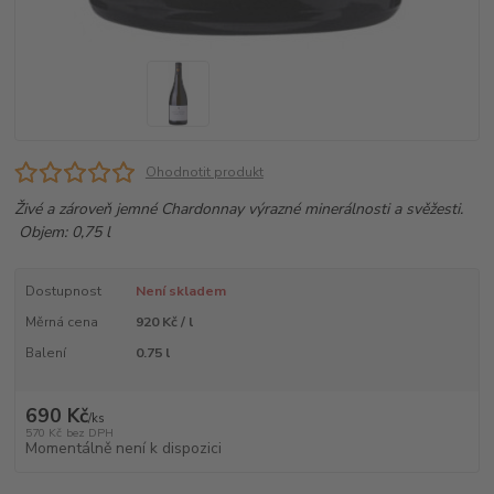
Ohodnotit produkt
Živé a zároveň jemné Chardonnay výrazné minerálnosti a svěžesti.
Objem: 0,75 l
Dostupnost
Není skladem
Měrná cena
920 Kč / l
Balení
0.75 l
690 Kč
/
ks
570 Kč
bez DPH
Momentálně není k dispozici