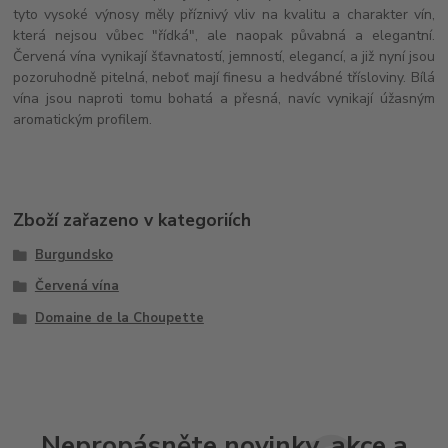
tyto vysoké výnosy měly příznivý vliv na kvalitu a charakter vín,
která nejsou vůbec "řídká", ale naopak půvabná a elegantní.
Červená vína vynikají šťavnatostí, jemností, elegancí, a již nyní jsou
pozoruhodně pitelná, neboť mají finesu a hedvábné třísloviny. Bílá
vína jsou naproti tomu bohatá a přesná, navíc vynikají úžasným
aromatickým profilem.
Zboží zařazeno v kategoriích
Burgundsko
Červená vína
Domaine de la Choupette
Nepropásněte novinky, akce a