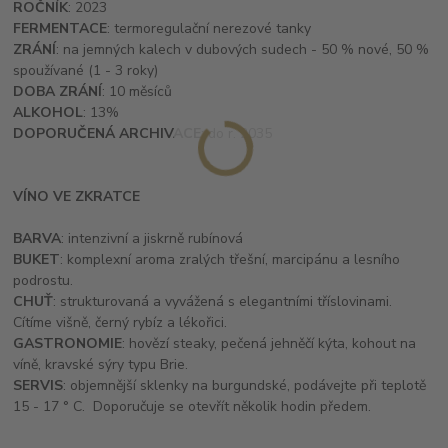
ROČNÍK
: 2023
FERMENTACE
: termoregulační nerezové tanky
ZRÁNÍ
: na jemných kalech v dubových sudech - 50 % nové, 50 %
spoužívané (1 - 3 roky)
DOBA ZRÁNÍ
: 10 měsíců
ALKOHOL
: 13%
DOPORUČENÁ ARCHIVACE
: do r. 2035
VÍNO VE ZKRATCE
BARVA
: intenzivní a jiskrně rubínová
BUKET
: komplexní aroma zralých třešní, marcipánu a lesního
podrostu.
CHUŤ
: strukturovaná a vyvážená s elegantními tříslovinami.
Cítíme višně, černý rybíz a lékořici.
GASTRONOMIE
: hovězí steaky, pečená jehněčí kýta, kohout na
víně, kravské sýry typu Brie.
SERVIS
: objemnější sklenky na burgundské, podávejte při teplotě
15 - 17 ° C. Doporučuje se otevřít několik hodin předem.