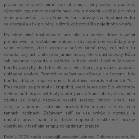
prázdniny relativně mírné, bez ohromující vlny veder, s poměrně
výrazným teplotním rozpětím mezi dny a nocemi – což je pro révu
velmi prospěšné – a srážkami ve ten správný čas. Spalující vedra
se dostavila až v průběhu sklizně, což prověřilo nejednoho vinaře...
Po mírné zimě následovalo jaro jako na horské dráze s velmi
proměnlivým a nestabilním dubnem, kdy teplé dny vystřídaly dny
velmi studené, které zastavily pučení vinné révy, což mělo tu
výhodu, že ji uchránilo před jarními mrazy, které následovaly. Réva
tak nakonec vykvetla v pořádku a beze ztrát. Lokální červnové
bouřky poskytly dostatek vláhy a vítr, který je provázel podpořil
důkladné opylení. Proměnlivé počasí pokračovalo i v červenci, kdy
bouřky střídaly tropické dny s teplotními rekordy kolem 36 °C .
Přes region se přehnalo i krupobití, které lehce poničilo vinohrady
v Meursault. Srpen byl teplý s běžnými srážkami, ale v jeho samém
závěru se vrátily nezvykle vysoké teploty. Mnoho vinařů tak
zahájilo vinobraní sklízením hroznů během nocí a v časných
ranních hodinách. Začátkem září se vše vrátilo k normálu a
nastalo pravé babí léto, takže doposud nesklizené hrozny
dozrávaly v ideálním tempu do optimální zralosti.
Ročník 2023 vinaře uspokojil vysokými výnosy. Dokonce se zdá, že