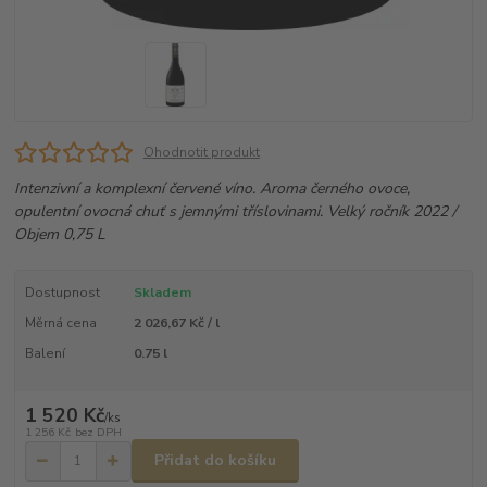
Ohodnotit produkt
Intenzivní a komplexní červené víno. Aroma černého ovoce,
opulentní ovocná chuť s jemnými tříslovinami. Velký ročník 2022 /
Objem 0,75 L
Dostupnost
Skladem
Měrná cena
2 026,67 Kč / l
Balení
0.75 l
1 520 Kč
/
ks
1 256 Kč
bez DPH
Přidat do košíku