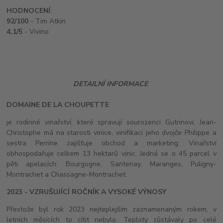
HODNOCENÍ
:
92/100
- Tim Atkin
4,1/5
- Vivino
DETAILNÍ INFORMACE
DOMAINE DE LA CHOUPETTE
je rodinné vinařství, které spravují sourozenci Gutrinovi. Jean-
Christophe má na starosti vinice, vinifikaci jeho dvojče Philippe a
sestra Perrine zajišťuje obchod a marketing. Vinařství
obhospodařuje celkem 13 hektarů vinic. Jedná se o 45 parcel v
pěti apelacích: Bourgogne, Santenay, Maranges, Puligny-
Montrachet a Chassagne-Montrachet.
2023 - VZRUŠUJÍCÍ ROČNÍK A VYSOKÉ VÝNOSY
Přestože byl rok 2023 nejteplejším zaznamenaným rokem, v
letních měsících to cítit nebylo. Teploty zůstávaly po celé