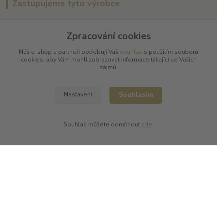
Zastupujeme tyto výrobce
Arnaud Tessier
Zpracování cookies
Batard Langelier
Bernard Magrez
Náš e-shop a partneři potřebují Váš
souhlas
s použitím souborů
Chablis Daniel-Etienne Defaix
cookies, aby Vám mohli zobrazovat informace týkající se Vašich
Champagne Charles Ellner
zájmů.
Champagne Jean-Marc Sélèque
Zobrazit další výrobce →
Souhlasím
Nastavení
Kde nás najdete
Souhlas můžete odmítnout
zde
.
L PLUS - Miloslav Lerch
V Cibulkách 403/11
150 00 Praha 5