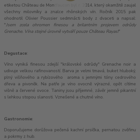
etiketou Château de Montfaucon byl r. 2014, který okamžitě zaujal
všechny milovníky a znalce rhônských vín. Ročník 2015 pak
ohodnotil Olivier Poussier sedmnácti body z dvaceti a napsal:
"
Jsem zcela ohromen finesou a brilantním projevem odrůdy
Grenache. Vína stejné úrovně vytváří pouze Château Rayas!
"
Degustace
:
Víno vyniká finesou zdejší "královské odrůdy" Grenache noir a
udivuje velkou rafinovaností. Barva je velmi tmavá, buket hluboký,
plný višňového a rybízového aroma s jemnými tóny cedrového
dřeva a pivoněk. Na patře je víno ovocně výrazné, opět cítíme
višně a červené ovoce. Taniny jsou příjemné, závěr jemně pikantní
s lehkou stopou slanosti. Vznešené a chutné víno.
Gastronomie
:
Doporučujeme dorůžova pečená kachní prsíčka, pernatou zvěřinu
a pokrmy z hub.