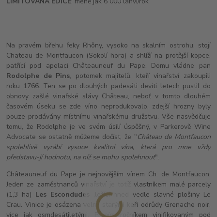
LIMITOVANÁ EDICE
: méně jak 6 000 láhví/rok
Na pravém břehu řeky Rhôny, vysoko na skalním ostrohu, stojí
Chateau de Montfaucon (Sokolí hora) a shlíží na protější kopce,
patřící pod apelaci Châteauneuf du Pape. Domu vládne pan
Rodolphe de Pins
, potomek majitelů, kteří vinařství zakoupili
roku 1766. Ten se po dlouhých padesáti devíti letech pustil do
obnovy zašlé vinařské slávy Château, neboť v tomto dlouhém
časovém úseku se zde víno neprodukovalo, zdejší hrozny byly
pouze prodávány místnímu vinařskému družstvu. Vše nasvědčuje
tomu, že Rodolphe je ve svém úsilí úspěšný, v Parkerově Wine
Advocate se ostatně můžeme dočíst, že "
Château de Montfaucon
spolehlivě vyrábí vysoce kvalitní vína, která pro mne vždy
představu-jí hodnotu, na níž se mohu spolehnout
".
Châteauneuf du Pape je
nejnovějším vínem Ch. de Montfaucon.
Jeden ze zaměstnanců vinařství je totiž vlastníkem malé parcely
(1,3 ha)
Les Escondudes
,ležící hned vedle slavné plošiny Le
Crau. Vinice je osázena velmi starými keři odrůdy Grenache noir,
více jak osmdesátiletými. Prvním ročníkem vinifikovaným pod