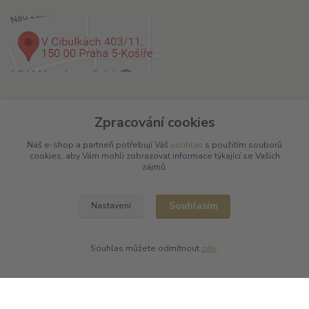
Kontakty
Zpracování cookies
Náš e-shop a partneři potřebují Váš
souhlas
s použitím souborů
cookies, aby Vám mohli zobrazovat informace týkající se Vašich
zájmů.
L Plus - Miloslav Lerch
Souhlasím
Nastavení
+420 608 885 840
info@dobrafrancouzskavina.cz
Souhlas můžete odmítnout
zde
.