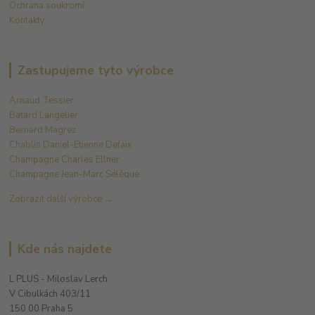
Ochrana soukromí
Kontakty
Zastupujeme tyto výrobce
Arnaud Tessier
Batard Langelier
Bernard Magrez
Chablis Daniel-Etienne Defaix
Champagne Charles Ellner
Champagne Jean-Marc Sélèque
Zobrazit další výrobce →
Kde nás najdete
L PLUS - Miloslav Lerch
V Cibulkách 403/11
150 00 Praha 5