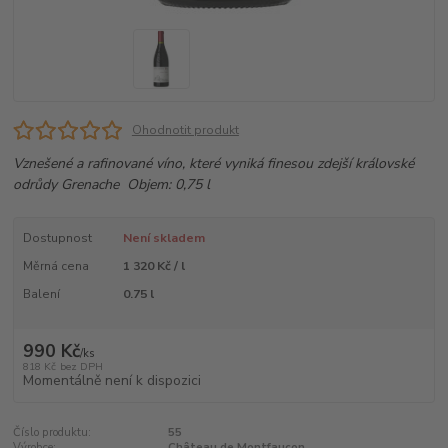
Ohodnotit produkt
Vznešené a rafinované víno, které vyniká finesou zdejší královské
odrůdy Grenache Objem: 0,75 l
Dostupnost
Není skladem
Měrná cena
1 320 Kč / l
Balení
0.75 l
990 Kč
/
ks
818 Kč
bez DPH
Momentálně není k dispozici
Číslo produktu:
55
Výrobce:
Château de Montfaucon