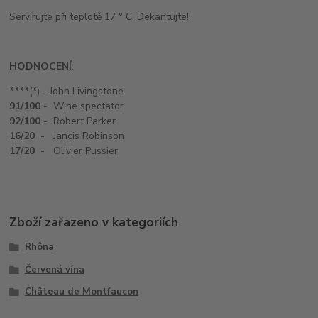
Servírujte při teplotě 17 ° C. Dekantujte!
HODNOCENÍ
:
****
(*) - John Livingstone
91/100
- Wine spectator
92/100
- Robert Parker
16/20
- Jancis Robinson
17/20
- Olivier Pussier
Zboží zařazeno v kategoriích
Rhôna
Červená vína
Château de Montfaucon