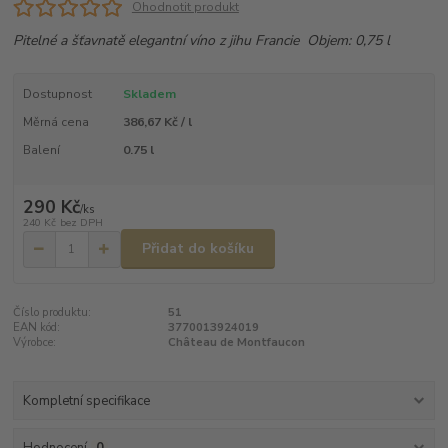
Ohodnotit produkt
Pitelné a šťavnatě elegantní víno z jihu Francie Objem: 0,75 l
Dostupnost
Skladem
Měrná cena
386,67 Kč / l
Balení
0.75 l
290 Kč
/
ks
240 Kč
bez DPH
Přidat do košíku
Číslo produktu:
51
EAN kód:
3770013924019
Výrobce:
Château de Montfaucon
Kompletní specifikace