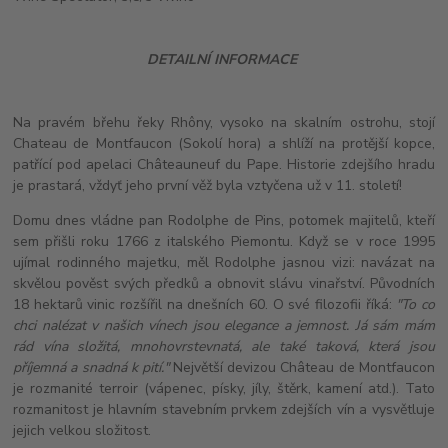
DETAILNÍ INFORMACE
Na pravém břehu řeky Rhôny, vysoko na skalním ostrohu, stojí
Chateau de Montfaucon (Sokolí hora) a shlíží na protější kopce,
patřící pod apelaci Châteauneuf du Pape. Historie zdejšího hradu
je prastará, vždyť jeho první věž byla vztyčena už v 11. století!
Domu dnes vládne pan Rodolphe de Pins, potomek majitelů, kteří
sem přišli roku 1766 z italského Piemontu. Když se v roce 1995
ujímal rodinného majetku, měl Rodolphe jasnou vizi: navázat na
skvělou pověst svých předků a obnovit slávu vinařství. Původních
18 hektarů vinic rozšířil na dnešních 60. O své filozofii říká:
"To co
chci nalézat v našich vínech jsou elegance a jemnost. Já sám mám
rád vína složitá, mnohovrstevnatá, ale také taková, která jsou
příjemná a snadná k pití."
Největší devizou Château de Montfaucon
je rozmanité terroir (vápenec, písky, jíly, štěrk, kamení atd.). Tato
rozmanitost je hlavním stavebním prvkem zdejších vín a vysvětluje
jejich velkou složitost.