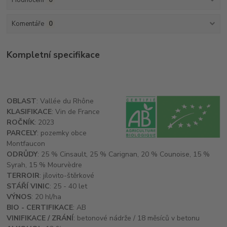
Hodnocení
0
Komentáře
0
Kompletní specifikace
OBLAST
: Vallée du Rhône
KLASIFIKACE
: Vin de France
ROČNÍK
: 2023
PARCELY
: pozemky obce
Montfaucon
ODRŮDY
: 25 % Cinsault, 25 % Carignan, 20 % Counoise, 15 %
Syrah, 15 % Mourvèdre
TERROIR
: jílovito-štěrkové
STÁŘÍ VINIC
: 25 - 40 let
VÝNOS
: 20 hl/ha
BIO - CERTIFIKACE
: AB
VINIFIKACE / ZRÁNÍ
: betonové nádrže / 18 měsíců v betonu