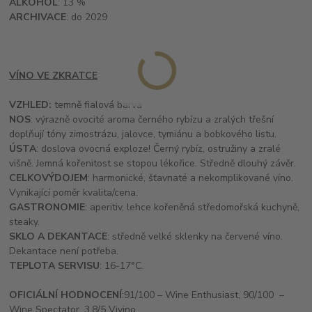
ALKOHOL
: 13 %
ARCHIVACE
: do 2029
VÍNO VE ZKRATCE
VZHLED:
temně fialová barva
NOS
: výrazně ovocité aroma černého rybízu a zralých třešní
doplňují tóny zimostrázu, jalovce, tymiánu a bobkového listu.
ÚSTA
: doslova ovocná exploze! Černý rybíz, ostružiny a zralé
višně. Jemná kořenitost se stopou lékořice. Středně dlouhý závěr.
CELKOVÝ
DOJEM
: harmonické, šťavnaté a nekomplikované víno.
Vynikající poměr kvalita/cena.
GASTRONOMIE
: aperitiv, lehce kořeněná středomořská kuchyně,
steaky.
SKLO A DEKANTACE
: středně velké sklenky na červené víno.
Dekantace není potřeba.
TEPLOTA SERVISU
: 16-17°C.
OFICIÁLNÍ HODNOCENÍ
:
91/100
– Wine Enthusiast,
90/100
–
Wine Spectator, 3,8/5 Vivino