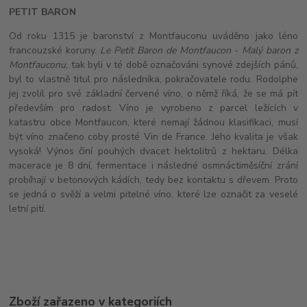
PETIT BARON
Od roku 1315 je baronství z Montfauconu uváděno jako léno
francouzské koruny.
Le Petit Baron de Montfaucon
-
Malý baron z
Montfauconu
, tak byli v té době označováni synové zdejších pánů,
byl to vlastně titul pro následníka, pokračovatele rodu. Rodolphe
jej zvolil pro své základní červené víno, o němž říká, že se má pít
především pro radost. Víno je vyrobeno z parcel ležících v
katastru obce Montfaucon, které nemají žádnou klasifikaci, musí
být víno značeno coby prosté Vin de France. Jeho kvalita je však
vysoká! Výnos činí pouhých dvacet hektolitrů z hektaru. Délka
macerace je 8 dní, fermentace i následné osmnáctiměsíční zrání
probíhají v betonových kádích, tedy bez kontaktu s dřevem. Proto
se jedná o svěží a velmi pitelné víno, které lze označit za veselé
letní pití.
Zboží zařazeno v kategoriích