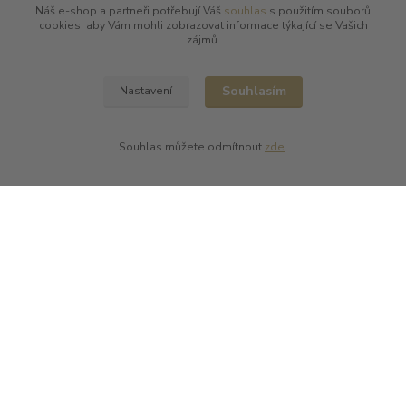
Náš e-shop a partneři potřebují Váš
souhlas
s použitím souborů
cookies, aby Vám mohli zobrazovat informace týkající se Vašich
Kde nás najdete
zájmů.
L PLUS - Miloslav Lerch
V Cibulkách 403/11
Souhlasím
Nastavení
150 00 Praha 5
Souhlas můžete odmítnout
zde
.
Kontakty
L Plus - Miloslav Lerch
+420 608 885 840