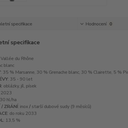
etní specifikace
Hodnocení
0
tní specifikace
: Vallée du Rhône
rac blanc
Y
: 35 % Marsanne, 30 % Grenache blanc, 30 % Clairette, 5 % Pi
ÉVY
: 35 - 90 let
R
: oblázky, jíl, písek
: 2023
 30 hl/ha
 / ZRÁNÍ
: inox
/
starší dubové sudy (9 měsíců)
ACE
: do roku 2033
OL
: 13,5 %