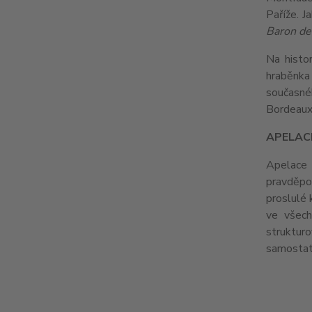
Paříže. J
Baron de
Na histo
hraběnka 
současné
Bordeaux,
APELAC
Apelace L
pravděpo
proslulé 
ve všech
strukturo
samostat