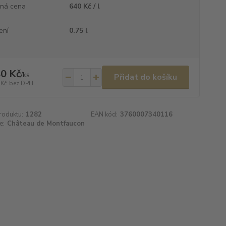
ná cena
640 Kč / l
ení
0.75 l
0 Kč
/
ks
Přidat do košíku
 Kč
bez DPH
roduktu:
1282
EAN kód:
3760007340116
e:
Château de Montfaucon