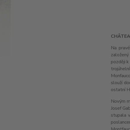
CH
Â
TEA
Na pravé
založený 
později k
trojúheln
Monfaucon
slouží do
ostatní H
Novým ma
Josef Gab
stupala 
poslance
Montfauc