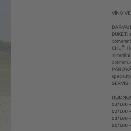
VÍNO VE
BARVA
:
BUKET
:
pomerančo
CHUŤ
: N
minerální
dojmem, č
PÁROVÁ
specialit
SERVIS
:
HODNOC
93/100
–
92/100
–
91/100
–
90/100
–