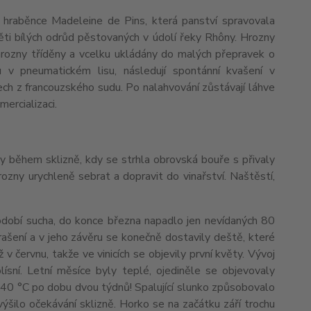
hraběnce Madeleine de Pins, která panství spravovala
ti bílých odrůd pěstovaných v údolí řeky Rhôny. Hrozny
 hrozny tříděny a vcelku ukládány do malých přepravek o
 v pneumatickém lisu, následují spontánní kvašení v
dech z francouzského sudu. Po nalahvování zůstávají láhve
mercializaci.
ly během sklizně, kdy se strhla obrovská bouře s přivaly
ozny urychleně sebrat a dopravit do vinařství. Naštěstí,
bdobí sucha, do konce března napadlo jen nevídaných 80
ašení a v jeho závěru se konečně dostavily deště, které
v červnu, takže ve vinicích se objevily první květy. Vývoj
lísní. Letní měsíce byly teplé, ojediněle se objevovaly
 40 °C po dobu dvou týdnů! Spalující slunko způsobovalo
zvýšilo očekávání sklizně. Horko se na začátku září trochu