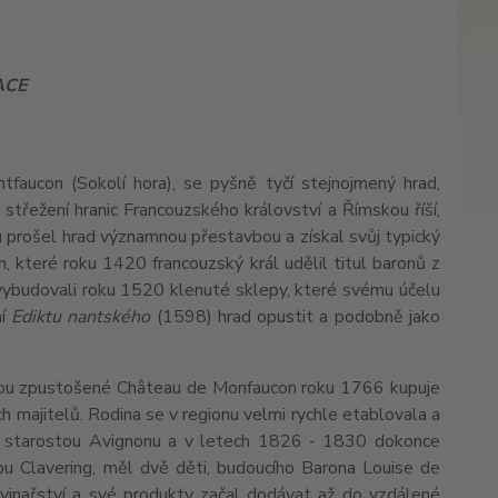
ACE
aucon (Sokolí hora), se pyšně tyčí stejnojmený hrad,
 střežení hranic Francouzského království a Římskou říší,
 prošel hrad významnou přestavbou a získal svůj typický
un, které roku 1420 francouzský král udělil titul baronů z
l vybudovali roku 1520 klenuté sklepy, které svému účelu
ní
Ediktu nantského
(1598) hrad opustit a podobně jako
kou zpustošené Château de Monfaucon roku 1766 kupuje
 majitelů. Rodina se v regionu velmi rychle etablovala a
l starostou Avignonu a v letech 1826 - 1830 dokonce
u Clavering, měl dvě děti, budoucího Barona Louise de
inařství a své produkty začal dodávat až do vzdálené