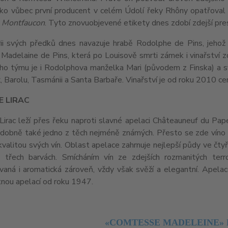
ako vůbec první producent v celém Údolí řeky Rhôny opatřoval 
 Montfaucon
. Tyto znovuobjevené etikety dnes zdobí zdejší pre
rii svých předků dnes navazuje hrabě Rodolphe de Pins, jehož
Madelaine de Pins, která po Louisově smrti zámek i vinařství zd
ho týmu je i Rodolphova manželka Mari (původem z Finska) a syn
 Barolu, Tasmánii a Santa Barbaře. Vinařství je od roku 2010 cer
E LIRAC
irac leží přes řeku naproti slavné apelaci Châteauneuf du Pape.
dobně také jedno z těch nejméně známých. Přesto se zde víno p
kvalitou svých vín. Oblast apelace zahrnuje nejlepší půdy ve čty
 třech barvách. Smícháním vín ze zdejších rozmanitých terroir
vaná i aromatická zároveň, vždy však svěží a elegantní. Apelace
nou apelací od roku 1947.
«COMTESSE MADELEINE» 