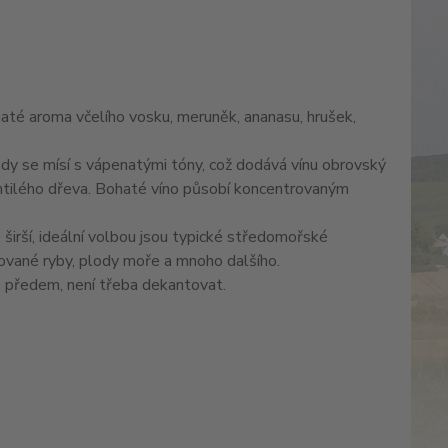
ohaté aroma včelího vosku, meruněk, ananasu, hrušek,
ody se mísí s vápenatými tóny, což dodává vínu obrovský
chtilého dřeva. Bohaté víno působí koncentrovaným
o širší, ideální volbou jsou typické středomořské
rilované ryby, plody moře a mnoho dalšího.
. předem, není třeba dekantovat.