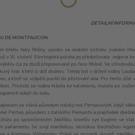
DETAILNÍ INFORM
U DE MONTFAUCON
m břehu řeky Rhôny, vysoko na skalním ostrohu zvaném Montf
už v XI. století. Stretegická poloha jej předurčovala nejprve ke
 výběru cla za zboží přepravované po řece Rhôně. Ve středověku
íkový tvar, který si drží dodnes. Tehdy byl v držení rodiny Laud
u, a kteří se vzápětí pustili do pěstování vína. Pro tento úče
dnes. Protože se rodina hlásila ke kalvinismu, musela po zruše
uguenoti odejít do exilu.
jitelem se stává původem italský rod Pertuisových, když vál
riel Pertuis, původem z italského Piemontu a prapředek dnešních
vzhůru po společenském žebříčku. Josefův syn Eugène se sta
m parlamentu. Se svojí manželkou, skotskou šlechtičnou Agato
on a Komtesu Wilhelminu. Právě on pozvedl úroveň zdejšího v