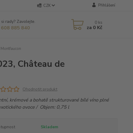
Přihlášení
CZK
 si rady? Zavolejte.
0
ks
za
0 Kč
 608 885 840
e Montfaucon
023, Château de
Ohodnotit produkt
tní, krémové a bohatě strukturované bílé víno plné
exotického ovoce / Objem: 0,75 l
tupnost
Skladem