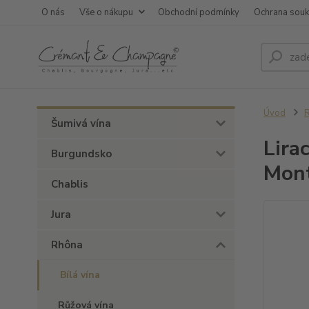
O nás
Vše o nákupu
Obchodní podmínky
Ochrana sou
Úvod
Šumivá vína
Lira
Burgundsko
Mon
Chablis
Jura
Rhôna
Bílá vína
Růžová vína