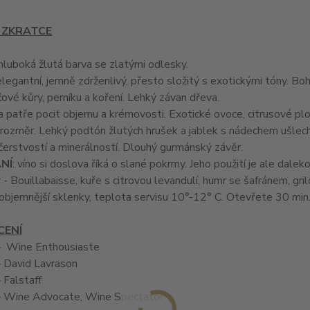
 ZKRATCE
 hluboká žlutá barva se zlatými odlesky.
 elegantní, jemně zdrženlivý, přesto složitý s exotickými tóny. B
vé kůry, perníku a koření. Lehký závan dřeva.
a patře pocit objemu a krémovosti. Exotické ovoce, citrusové pl
 rozměr. Lehký podtón žlutých hrušek a jablek s nádechem ušle
erstvostí a minerálností. Dlouhý gurmánský závěr.
NÍ
: víno si doslova říká o slané pokrmy. Jeho použití je ale dalek
y - Bouillabaisse, kuře s citrovou levandulí, humr se šafránem, g
 objemnější sklenky, teplota servisu 10°-12° C. Otevřete 30 min
ENÍ
 Wine Enthousiaste
 David Lavrason
 Falstaff
 Wine Advocate, Wine Spectator