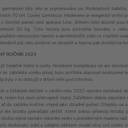
 gurmánské bílé víno je pojmenováno po Rodolphově babičce, 
elných 70 let. Cuvée Comtesse Madeleine je elegantní směsí pě
 z různých parcel celé apelace Lirac. Během ruční sklizně jsou
tnosti 20 kg. Tyto hrozny jsou pozvolna lisovány v celku
lačních nerezových tancích a devítiměsíční zrání ve starších su
inimálně půl roku uložené ve sklepích a teprve pak dochází ke ko
NÝ ROČNÍK 2023
 již tradičně horký a suchý. Nečekané komplikace se ale dostavi
 se zabránilo vzniku plísní, bylo potřeba doposud nesklizené hr
dy byly v tu dobu již v drtivé míře pod střechou.
ých a štědrých deštích v závěru roku 2022 nastalo nečekané o
, leden byl navíc překvapivě teplý. Začátkem dubna započalo r
 až do začátku května, stejně jako chladné počasí. Oteplilo se až 
í ale brzdily pokračující deště, které sebou přinesly hrozbu p
 závěru srpna nastalo rekordní vedro s pravidelnými maximy nad
istů, blokovalo zrání a zabíjelo některé mladé révy, což rychle 