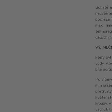
Bohaté a
neuvěřit
pocházejí
max. hmo
termoregu
dalších m
VÝJIMEČ
který byl
vody. Aby
bílé odrů
Po vítan
mm srážek
přetrvaly
květenstv
kroupy. V
vadnutí l