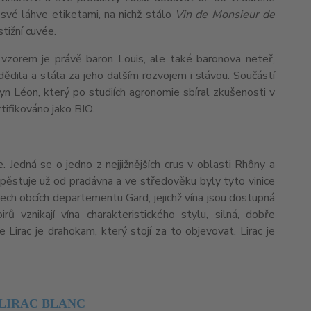
své láhve etiketami, na nichž stálo
Vin de Monsieur de
stižní cuvée.
 vzorem je právě baron Louis, ale také baronova neteř,
ědila a stála za jeho dalším rozvojem i slávou. Součástí
 Léon, který po studiích agronomie sbíral zkušenosti v
tifikováno jako BIO.
 Jedná se o jedno z nejjižnějších crus v oblasti Rhôny a
ěstuje už od pradávna a ve středověku byly tyto vinice
řech obcích departementu Gard, jejichž vína jsou dostupná
ů vznikají vína charakteristického stylu, silná, dobře
 Lirac je drahokam, který stojí za to objevovat. Lirac je
LIRAC BLANC