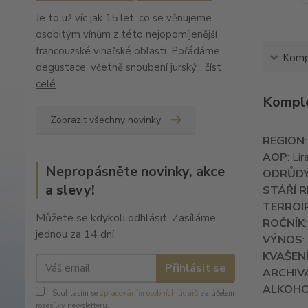
Je to už víc jak 15 let, co se věnujeme
osobitým vínům z této nejopomíjenější
francouzské vinařské oblasti. Pořádáme
Kompl
degustace, včetně snoubení jurský...
číst
celé
Komple
Zobrazit všechny novinky
REGION
AOP
: Li
Nepropásněte novinky, akce
ODRŮD
a slevy!
STÁŘÍ R
TERROI
Můžete se kdykoli odhlásit. Zasíláme
ROČNÍK
jednou za 14 dní.
VÝNOS
:
KVAŠENÍ
Přihlásit se
ARCHIV
ALKOH
Souhlasím se
zpracováním osobních údajů
za účelem
rozesílky newsletteru.