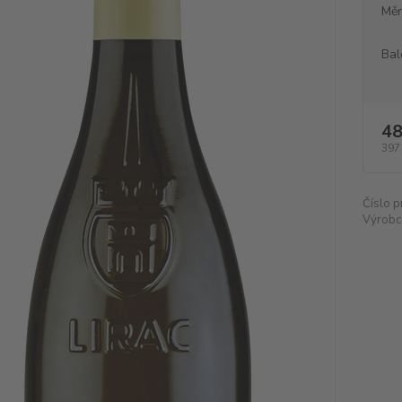
Měr
Bal
48
397
Číslo p
Výrobc