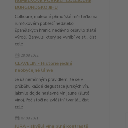
RUMĚLKOVÉ POBŘEŽÍ: COLLIOURE,
BURGUNDSKO JIHU
Collioure, malebné přímořské městečko na
rumělkovém pobřeží nedaleko
španělských hranic, nedávno oslavilo zlaté
výročí. Banyuls, který se vyrábí ve st...
číst
celé
29.08.2022
CLAVELIN - Historie jedné
neobyčejné láhve
Je už neměnným pravidlem, že se v
průběhu každé degustace jurských vín,
jakmile dojde naslavné vin jaune (žluté
víno), řeč stočí na zvláštní tvar lá...
číst
celé
07.08.2021
JURA - skvělá vína plná kontrastů