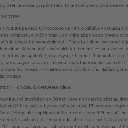
 přátel, prověřených pěstitelů. To je také důvod, proč není certi
 VÝROBY
 o rodinné parcely, ty Rodolphe de Pins obdělává v souladu s bio-
směs kompostu a ovčího trusu), od vinice až po sklep pracuje s v
lizeň je absolutní samozřejmostí. Teplota i doba macerování (8
edvábné. Alkoholická i malolaktická fermentace jsou zásadními
ermentovány společně, což zvyšuje harmonii budoucího vína. 
 v betonových tancích s řízenou teplotou kvašení (při nižšíc
po dobu 18 měsíců. Po nalahvování zůstává víno dalších půl ro
do prodeje.
 2022 - KRÁSNÁ ČERVENÁ VÍNA
 velmi suché (například jen 50 mm během tří měsíců března, dub
ště sušší: léto začalo bylo suché a spalující. 15. srpna se reg
ieux Télégraphe například přišlo o celou úrodu během půl hodin
e nemůže zachránit zničenou úrodu, ale ochrání přeživší révu p
 (17. srpna) a červenou sklizeň odstartovl sběr Syrahu (23