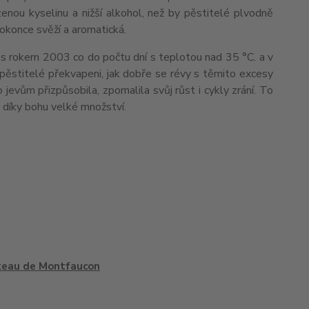
zenou kyselinu a nižší alkohol, než by pěstitelé plvodně
dokonce svěží a aromatická.
 s rokem 2003 co do počtu dní s teplotou nad 35 °C. a v
 pěstitelé překvapeni, jak dobře se révy s těmito excesy
evům přizpůsobila, zpomalila svůj růst i cykly zrání. To
 díky bohu velké množství.
teau de Montfaucon