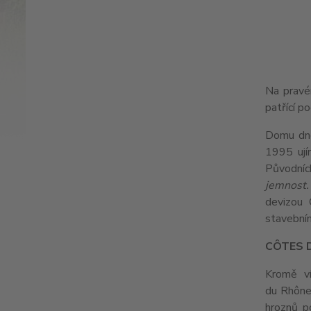
Na pravé
patřící p
Domu dne
1995 ují
Původních
jemnost.
devizou 
stavebním
CÔTES 
Kromě vín
du Rhône,
hroznů p