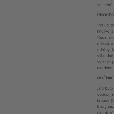
sousedů a
PROCES
Pokud jde
hnojivo (
Ruční sk
měkké a h
odrůdy f
výhradně
vyzrává 
uvedeno 
ROČNÍK
Jaro bylo
období je
kroupy (V
který sic
okamžitě