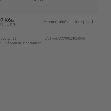
ení
0.75 l
0 Kč
/
ks
Momentálně není k dispozici
 Kč
bez DPH
roduktu:
52
EAN kód:
3770013924040
e:
Château de Montfaucon