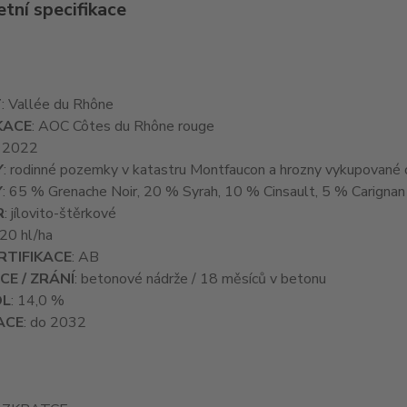
tní specifikace
T
: Vallée du Rhône
KACE
: AOC Côtes du Rhône rouge
: 2022
Y
: rodinné pozemky v katastru Montfaucon a hrozny vykupované 
Y
: 65 % Grenache Noir, 20 % Syrah, 10 % Cinsault, 5 % Carignan
R
: jílovito-štěrkové
 20 hl/ha
ERTIFIKACE
: AB
CE / ZRÁNÍ
: betonové nádrže / 18 měsíců v betonu
OL
: 14,0 %
ACE
: do 2032