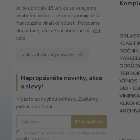
Komple
Je to už víc jak 15 let, co se věnujeme
osobitým vínům z této nejopomíjenější
francouzské vinařské oblasti. Pořádáme
degustace, včetně snoubení jurský...
číst
OBLAS
celé
KLASIFI
ROČNÍK
Zobrazit všechny novinky
PARCEL
ODRŮD
TERROI
Nepropásněte novinky, akce
VÝNOS
:
a slevy!
BIO - C
VINIFIKA
Můžete se kdykoli odhlásit. Zasíláme
ALKOH
jednou za 14 dní.
ARCHIV
Přihlásit se
Souhlasím se
zpracováním osobních údajů
za účelem
rozesílky newsletteru.