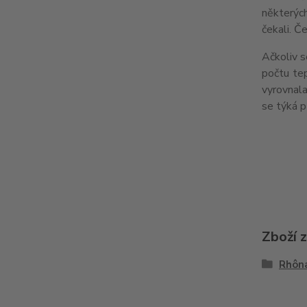
některých
čekali. Č
Ačkoliv s
počtu tep
vyrovnala
se týká p
Zboží 
Rhôn