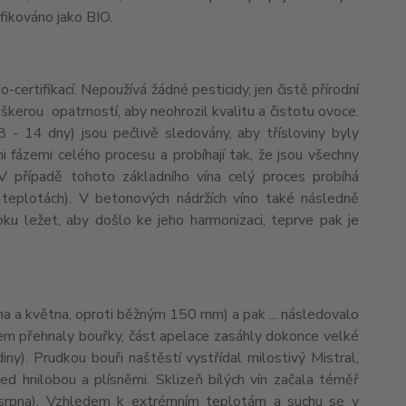
fikováno jako BIO.
certifikací. Nepoužívá žádné pesticidy, jen čistě přírodní
eškerou opatrností, aby neohrozil kvalitu a čistotu ovoce.
 - 14 dny) jsou pečlivě sledovány, aby třísloviny byly
 fázemi celého procesu a probíhají tak, že jsou všechny
V případě tohoto základního vína celý proces probíhá
h teplotách). V betonových nádržích víno také následně
ku ležet, aby došlo ke jeho harmonizaci, teprve pak je
na a května, oproti běžným 150 mm) a pak ... následovalo
ionem přehnaly bouřky, část apelace zasáhly dokonce velké
y). Prudkou bouři naštěstí vystřídal milostivý Mistral,
řed hnilobou a plísněmi. Sklizeň bílých vín začala téměř
. srpna). Vzhledem k extrémním teplotám a suchu se v