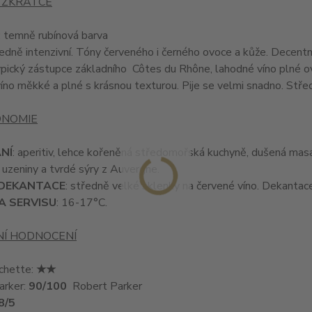
 ZKRATCE
:
temně rubínová barva
ředně intenzivní. Tóny červeného i černého ovoce a kůže. Decent
typický zástupce základního Côtes du Rhône, lahodné víno plné ov
víno měkké a plné s krásnou texturou. Pije se velmi snadno. Střed
NOMIE
NÍ
: aperitiv, lehce kořeněná středomořská kuchyně, dušená masa 
uzeniny a tvrdé sýry z Auvergne.
 DEKANTACE
: středně velké sklenky na červené víno. Dekantac
A SERVISU
: 16-17°C.
NÍ HODNOCENÍ
chette:
★★
arker:
90/100
Robert Parker
,8/5