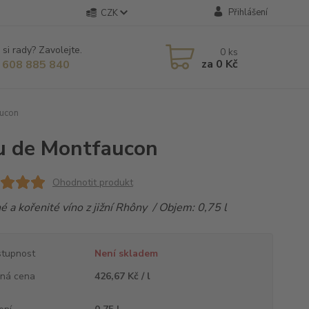
Přihlášení
CZK
 si rady? Zavolejte.
0
ks
za
0 Kč
 608 885 840
aucon
u de Montfaucon
Ohodnotit produkt
 a kořenité víno z jižní Rhôny / Objem: 0,75 l
tupnost
Není skladem
ná cena
426,67 Kč / l