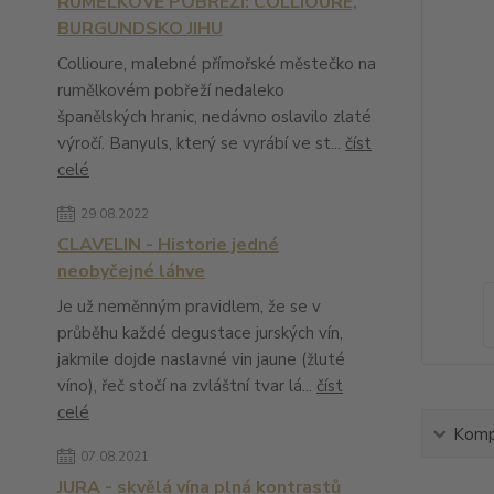
RUMĚLKOVÉ POBŘEŽÍ: COLLIOURE,
BURGUNDSKO JIHU
Collioure, malebné přímořské městečko na
rumělkovém pobřeží nedaleko
španělských hranic, nedávno oslavilo zlaté
výročí. Banyuls, který se vyrábí ve st...
číst
celé
29.08.2022
CLAVELIN - Historie jedné
neobyčejné láhve
Je už neměnným pravidlem, že se v
průběhu každé degustace jurských vín,
jakmile dojde naslavné vin jaune (žluté
víno), řeč stočí na zvláštní tvar lá...
číst
celé
Kompl
07.08.2021
JURA - skvělá vína plná kontrastů