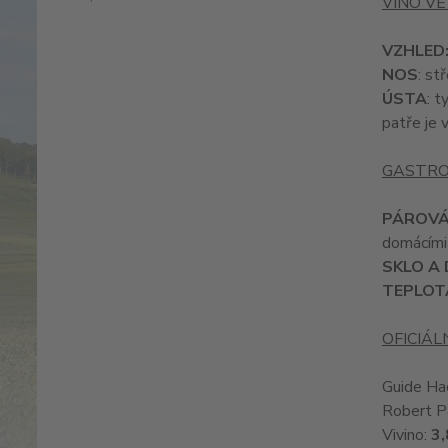
VÍNO VE
VZHLED
NOS
: st
ÚSTA
: 
patře je 
GASTRO
PÁROVÁ
domácími 
SKLO A
TEPLOT
OFICIÁL
Guide Ha
Robert P
Vivino:
3