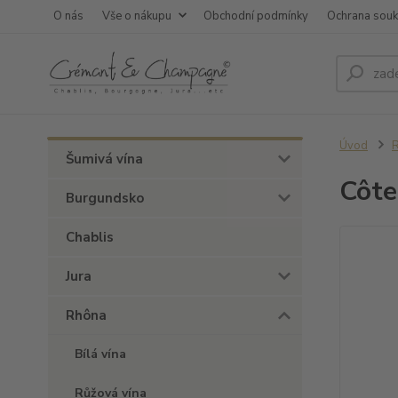
O nás
Vše o nákupu
Obchodní podmínky
Ochrana sou
Úvod
Šumivá vína
Côte
Burgundsko
Chablis
Jura
Rhôna
Bílá vína
Růžová vína