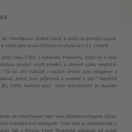
ACE
e Montfaucon (Sokolí hora) a shlíží na protější kopce,
á, vždyť jeho první věž byla vztyčena už v 11. století!
přišli roku 1766 z italského Piemontu. Když se v roce
skvělou pověst svých předků a obnovit slávu vinařství.
á:
"To co chci nalézat v našich vínech jsou elegance a
ková, která jsou příjemná a snadná k pití."
Největší
jíly, štěrk, kamení atd.). Tato rozmanitost je hlavním
hâteau de Montfaucon také vína základní kategorie Côtes
ěžný standard své kategorie. Toto víno je vyrobeno jak z
aucon, tak z hroznů, které Rodolphe vykupuje od svých