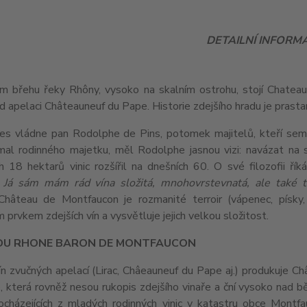
DETAILNÍ INFORM
m břehu řeky Rhôny, vysoko na skalním ostrohu, stojí Chateau d
od apelaci Châteauneuf du Pape. Historie zdejšího hradu je prastar
s vládne pan Rodolphe de Pins, potomek majitelů, kteří sem 
mal rodinného majetku, měl Rodolphe jasnou vizi: navázat na 
 18 hektarů vinic rozšířil na dnešních 60. O své filozofii řík
 Já sám mám rád vína složitá, mnohovrstevnatá, ale také ta
Château de Montfaucon je rozmanité terroir (vápenec, písky, 
 prvkem zdejších vín a vysvětluje jejich velkou složitost.
DU RHONE BARON DE MONTFAUCON
 zvučných apelací (Lirac, Châeauneuf du Pape aj.) produkuje C
 která rovněž nesou rukopis zdejšího vinaře a ční vysoko nad b
ocházejících z mladých rodinných vinic v katastru obce Montf