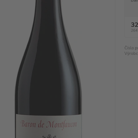
Bal
32
264
Číslo p
Výrobc