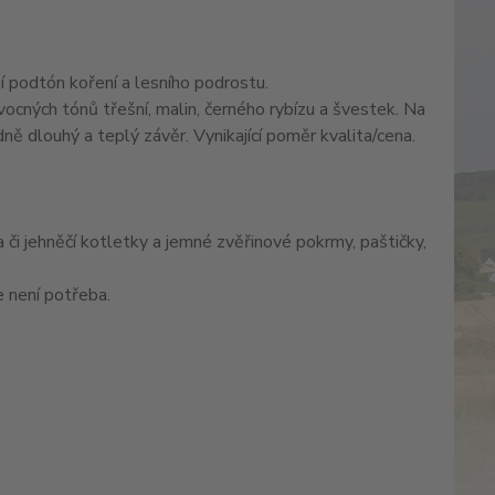
ní podtón koření a lesního podrostu.
ocných tónů třešní, malin, černého rybízu a švestek. Na
ně dlouhý a teplý závěr. Vynikající poměr kvalita/cena.
či jehněčí kotletky a jemné zvěřinové pokrmy, paštičky,
e není potřeba.