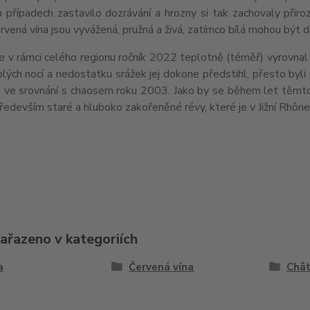
 případech zastavilo dozrávání a hrozny si tak zachovaly přiro
ervená vína jsou vyvážená, pružná a živá, zatímco bílá mohou být 
e v rámci celého regionu ročník 2022 teplotně (téměř) vyrovnal
lých nocí a nedostatku srážek jej dokone předstihl, přesto byli
 ve srovnání s chaosem roku 2003. Jako by se během let těmto j
ředevším staré a hluboko zakořeněné révy, které je v Jižní Rhône
zařazeno v kategoriích
a
Červená vína
Châ