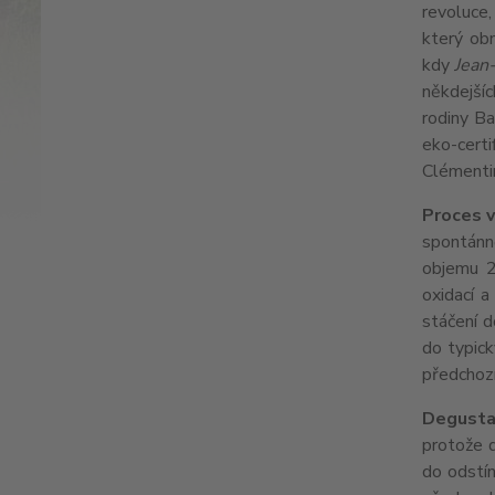
revoluce,
který ob
kdy
Jean
někdejší
rodiny B
eko-certi
Clémenti
Proces 
spontánn
objemu 22
oxidací a
stáčení d
do typick
předc
Degust
protože d
do odstín