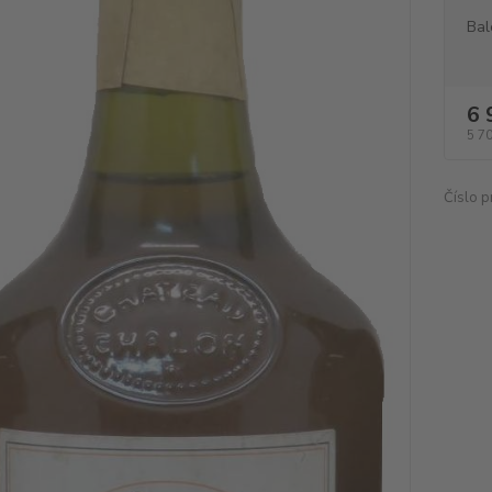
Bal
6 
5 7
Číslo p