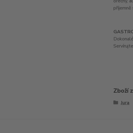
ořechy, a
příjemně 
GASTR
Dokonalé
Servír
Zboží 
Jura