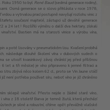
ze. Roku 1950 to byl
René Baud
(sedmá generace rodiny),
ami. Osmá generace se o slovo přihlásila v roce 1978,
 Tvrdou a vytrvalou prací postupně navyšují rozlohu vinic z
štafetu současní majitelé, zástupci už deváté generace
2 a 24 let ! Rozšířili výměru o další dva hektary, získali
vinařství. Bastien má na starosti vinice a výrobu vína,
řapin a poté lisovány v pneumatickém lisu. Kvašení probíhá
ích, následuje dlouhé školení vína v dubových sudech o
 se utvoří kvasinkový závoj chránící jej před přílišnou
let a tři měsíce) je víno připraveno k jemné filtraci a
ho litru zbývá něco kolem 62 cl., proto se Vin Jaune stáčí
již není potřeba používat síru, neboť víno je již chráněno
ydy).
ním sklepě vinařství. Přesto nejde o žádné staré víno,
 i vína z 18 století! Barva je temně žlutá, která přechází
ústech je silné a robustní, cítíme opět převážně vlašské