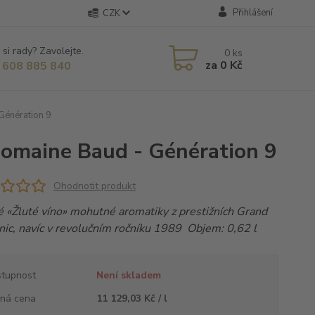
Přihlášení
CZK
 si rady? Zavolejte.
0
ks
za
0 Kč
 608 885 840
Génération 9
Domaine Baud - Génération 9
Ohodnotit produkt
é «Žluté víno» mohutné aromatiky z prestižních Grand
nic, navíc v revolučním ročníku 1989 Objem: 0,62 l
tupnost
Není skladem
ná cena
11 129,03 Kč / l