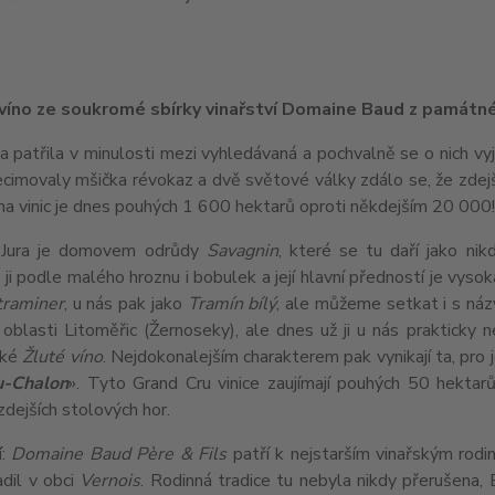
 víno ze soukromé sbírky vinařství Domaine Baud z památ
na patřila v minulosti mezi vyhledávaná a pochvalně se o nich vyj
ecimovaly mšička révokaz a dvě světové války zdálo se, že zdejší
ha vinic je dnes pouhých 1 600 hektarů oproti někdejším 20 000
 Jura je domovem odrůdy
Savagnin
, které se tu daří jako nik
i podle malého hroznu i bobulek a její hlavní předností je vys
traminer
, u nás pak jako
Tramín bílý
, ale můžeme setkat i s n
oblasti Litoměřic (Žernoseky), ale dnes už ji u nás prakticky 
ěké
Žluté víno
. Nejdokonalejším charakterem pak vynikají ta, pro j
u-Chalon
». Tyto Grand Cru vinice zaujímají pouhých 50 hektar
 zdejších stolových hor.
í
:
Domaine Baud Père & Fils
patří k nejstarším vinařským rodin
dil v obci
Vernois
. Rodinná tradice tu nebyla nikdy přerušena,