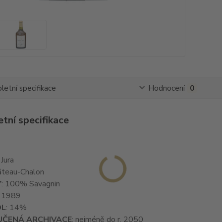
etní specifikace
Hodnocení
0
tní specifikace
: Jura
âteau-Chalon
Y
: 100% Savagnin
: 1989
OL
: 14%
ČENÁ ARCHIVACE
: nejméně do r. 2050