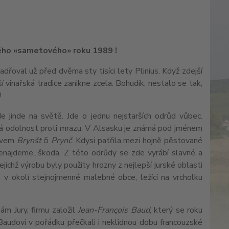
ného «sametového» roku 1989 !
adřoval už před dvěma sty tisíci lety Plinius. Když zdejší
 vinařská tradice zanikne zcela. Bohudík, nestalo se tak,
!!
de jinde na světě. Jde o jednu nejstarších odrůd vůbec.
oká odolnost proti mrazu. V Alsasku je známá pod jménem
ázvem
Brynšt
či
Prynč
. Kdysi patřila mezi hojně pěstované
nenajdeme...škoda. Z této odrůdy se zde vyrábí slavné a
ejichž výrobu byly použity hrozny z nejlepší jurské oblasti
ů v okolí stejnojmenné malebné obce, ležící na vrcholku
ám Jury, firmu založil
Jean-François Baud
, který se roku
 Baudovi v pořádku přečkali i neklidnou dobu francouzské