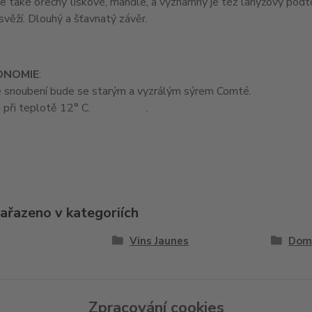
le také ořechy lískové, mandle, a významný je též lanýžový pod
svěží. Dlouhý a šťavnatý závěr.
ONOMIE
:
 snoubení bude se starým a vyzrálým sýrem Comté.
ujte při teplotě 12° C. .
zařazeno v kategoriích
Vins Jaunes
Doma
Zpracování cookies