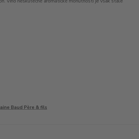
tón. Víno neskutečné aromatické mohutnosti je však stále
ine Baud Père & fils