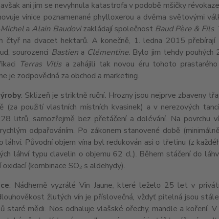
 avšak ani jim se nevyhnula katastrofa v podobě mšičky révoka
novuje vinice poznamenané phylloxerou a dvěma světovými válk
-Michel
a
Alain Baudovi
zakládají společnost
Baud Père & Fils
.
ch čtyř na dvacet hektarů. A konečně, 1. ledna 2015 přebírají 
aud, sourozenci
Bastien
a
Clémentine
. Bylo jim tehdy pouhých 2
fikaci
Terras Vitis
a zahájili tak novou éru tohoto prastarého 
ne je zodpovědná za obchod a marketing.
výroby
: Sklizeň je striktně ruční. Hrozny jsou nejprve zbaveny t
ě (za použití vlastních místních kvasinek) a v nerezových tanc
8 litrů, samozřejmě bez přetáčení a dolévání. Na povrchu vína
 rychlým odpařováním. Po zákonem stanovené době (minimálně 6 
o láhví. Původní objem vína byl redukován asi o třetinu (z každé
ých láhví typu clavelin o objemu 62 cl.). Během stáčení do láhví 
hozí oxidací (kombinace SO₂ s aldeh
ace
: Nádherně vyzrálé Vin Jaune, které leželo 25 let v privát
louhověkost žlutých vín je příslovečná, vždyť pitelná jsou stále
ů staré mědi. Nos odhaluje vlašské ořechy, mandle a koření. V 