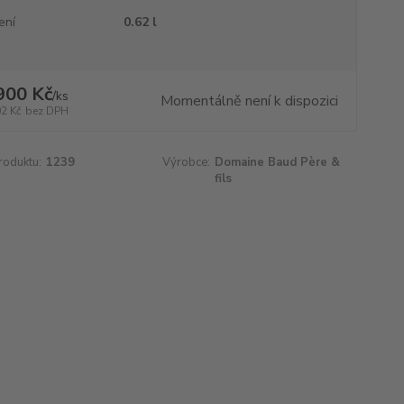
ení
0.62 l
900 Kč
/
ks
Momentálně není k dispozici
02 Kč
bez DPH
roduktu:
1239
Výrobce:
Domaine Baud Père &
fils