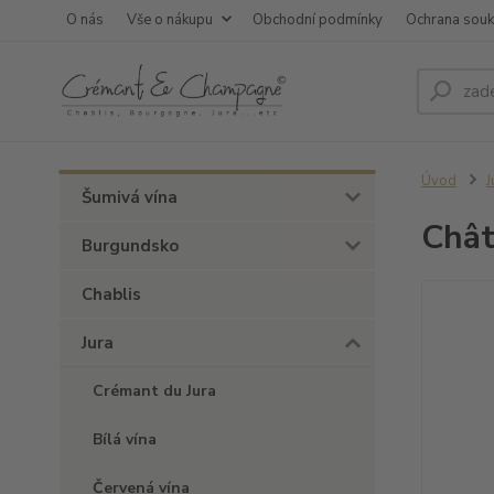
O nás
Vše o nákupu
Obchodní podmínky
Ochrana sou
Úvod
J
Šumivá vína
Chât
Burgundsko
Chablis
Jura
Crémant du Jura
Bílá vína
Červená vína