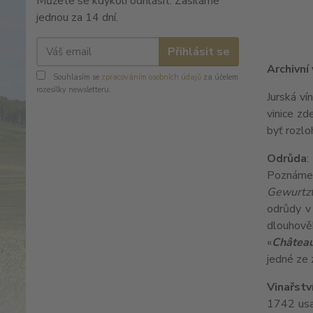
Můžete se kdykoli odhlásit. Zasíláme
jednou za 14 dní.
Přihlásit se
Archivní
Souhlasím se
zpracováním osobních údajů
za účelem
rozesílky newsletteru.
Jurská ví
vinice zd
byť rozlo
Odrůda
:
Poznáme j
Gewurtz
odrůdy v 
dlouhov
«
Châtea
jedné ze
Vinařstv
1742 usa