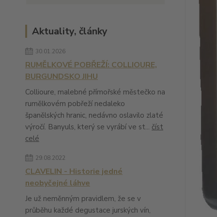
Aktuality, články
30.01.2026
RUMĚLKOVÉ POBŘEŽÍ: COLLIOURE,
BURGUNDSKO JIHU
Collioure, malebné přímořské městečko na
rumělkovém pobřeží nedaleko
španělských hranic, nedávno oslavilo zlaté
výročí. Banyuls, který se vyrábí ve st...
číst
celé
29.08.2022
CLAVELIN - Historie jedné
neobyčejné láhve
Je už neměnným pravidlem, že se v
průběhu každé degustace jurských vín,