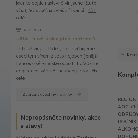
jakmile dojde naslavné vin jaune (žluté
víno), řeč stočí na zvláštní tvar lá...
číst
celé
07.08.2021
JURA - skvělá vína plná kontrastů
Je to už víc jak 15 let, co se věnujeme
Kompl
osobitým vínům z této nejopomíjenější
francouzské vinařské oblasti. Pořádáme
degustace, včetně snoubení jurský...
číst
Komple
celé
Zobrazit všechny novinky
REGION
AOC
: Ch
ODRŮD
Nepropásněte novinky, akce
ROČNÍK
a slevy!
ALKOH
DOPORU