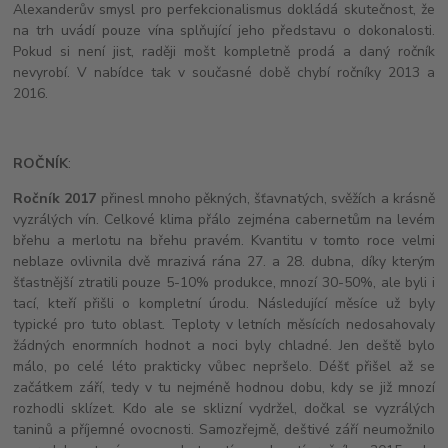
Alexanderův smysl pro perfekcionalismus dokládá skutečnost, že
na trh uvádí pouze vína splňující jeho představu o dokonalosti.
Pokud si není jist, raději mošt kompletně prodá a daný ročník
nevyrobí. V nabídce tak v současné době chybí ročníky 2013 a
2016.
ROČNÍK
:
Ročník 2017
přinesl mnoho pěkných, šťavnatých, svěžích a krásně
vyzrálých vín. Celkové klima přálo zejména cabernetům na levém
břehu a merlotu na břehu pravém. Kvantitu v tomto roce velmi
neblaze ovlivnila dvě mrazivá rána 27. a 28. dubna, díky kterým
šťastnější ztratili pouze 5-10% produkce, mnozí 30-50%, ale byli i
tací, kteří přišli o kompletní úrodu. Následující měsíce už byly
typické pro tuto oblast. Teploty v letních měsících nedosahovaly
žádných enormních hodnot a noci byly chladné. Jen deště bylo
málo, po celé léto prakticky vůbec nepršelo. Déšť přišel až se
začátkem září, tedy v tu nejméně hodnou dobu, kdy se již mnozí
rozhodli sklízet. Kdo ale se sklizní vydržel, dočkal se vyzrálých
taninů a příjemné ovocnosti. Samozřejmě, deštivé září neumožnilo