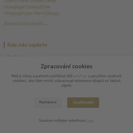
Chablis Daniel-Etienne Defaix
Champagne Charles Ellner
Champagne Jean-Marc Sélèque
Zobrazit další výrobce →
Kde nás najdete
L PLUS - Miloslav Lerch
V Cibulkách 403/11
Zpracování cookies
150 00 Praha 5
Náš e-shop a partneři potřebují Váš
souhlas
s použitím souborů
cookies, aby Vám mohli zobrazovat informace týkající se Vašich
zájmů.
Souhlasím
Nastavení
Kontakty
Souhlas můžete odmítnout
zde
.