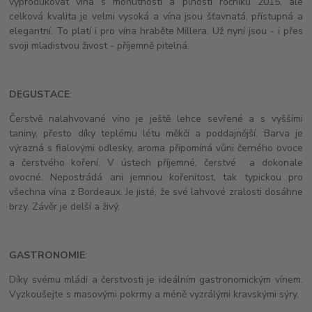
vyprodukovat vína s mohutností a plností ročníku 2015, ale
celková kvalita je velmi vysoká a vína jsou šťavnatá, přístupná a
elegantní. To platí i pro vína hraběte Millera. Už nyní jsou - i přes
svoji mladistvou živost - příjemně pitelná.
DEGUSTACE
:
Čerstvě nalahvované víno je ještě lehce sevřené a s vyššími
taniny, přesto díky teplému létu měkčí a poddajnější. Barva je
výrazná s fialovými odlesky, aroma připomíná vůni černého ovoce
a čerstvého koření. V ústech příjemné, čerstvé a dokonale
ovocné. Nepostrádá ani jemnou kořenitost, tak typickou pro
všechna vína z Bordeaux. Je jisté, že své lahvové zralosti dosáhne
brzy. Závěr je delší a živý.
GASTRONOMIE
:
Díky svému mládí a čerstvosti je ideálním gastronomickým vínem.
Vyzkoušejte s masovými pokrmy a méně vyzrálými kravskými sýry.