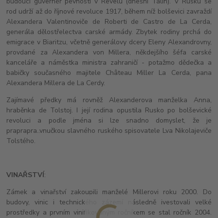
budoucí guvernér pevnosti v Revelu (dnešní Talin). V Rusku se
rod udrží až do říjnové revoluce 1917, během níž bolševici zavraždí
Alexandera Valentinoviče de Roberti de Castro de La Cerda,
generála dělostřelectva carské armády. Zbytek rodiny prchá do
emigrace v Biaritzu, včetně generálovy dcery Eleny Alexandrovny,
provdané za Alexandera von Millera, někdejšího šéfa carské
kanceláře a náměstka ministra zahraničí - potažmo dědečka a
babičky současného majitele Château Miller La Cerda, pana
Alexandera Millera de La Cerdy.
Zajímavé předky má rovněž Alexanderova manželka Anna,
hraběnka de Tolstoj. I její rodina opustila Rusko po bolševické
revoluci a podle jména si lze snadno domyslet, že je
praprapra..vnučkou slavného ruského spisovatele Lva Nikolajeviče
Tolstého.
VINAŘSTVÍ
:
Zámek a vinařství zakoupili manželé Millerovi roku 2000. Do
budovy, vinic i technického zázemí následně ivestovali velké
prostředky a prvním vinifikovaným ročníkem se stal ročník 2004.