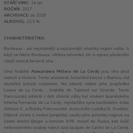
STÁŘÍ VINIC
: 24 let
ROČNÍK
: 2017
ARCHIVACE
: do 2028
ALKOHOL
: 13,5 %
CHARAKTERISTIKA
:
Bordeaux - asi nejznámější a nejslavnější vinařský region světa. A
když se řekne Bordeaux, většina milovníků vín si vybaví především
zdejší slavná červená vína.
Vína hraběte
Alexandera Millera de La Cerdy
jsou vína plná
radosti a historie. Tento aristokrat, honorární konzul v Biaritzu, má
skutečně bohatý rodokmen. Na etiketě vidíme jeho prapředka
Louise de La Cerdu - hraběte de Talmont sur Gironde. Tento
francouzský admirál z dob stoleté války byl vnukem španělského
Infanta Fernanda de La Cerdy, nejstaršího syna kastilského krále
Alfonse X., a Blanky Francouzské, dcery krále Ludvíka IX. Svatého.
Dějinné zvraty (i osobní peripetie) zavály jeho potomky nejprve na
území dnešní Belgie a koncem XVIII. století do Ruska, kde kvůli
nedovolenému souboji nalezl azyl Jacques de Castro de La Cerda,