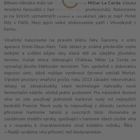
Během několika málo let si vína
Château Miller La Cerda
získala
množství fanoušků z řad milovníků vín i profesionálů. Nalezneme
je na lístcích významných hotelů a restaurací, jako je např. Hotel
Ritz v Paříži. Mezi jejich velké obdivovatele patří i Vévodkyně z
Kentu.
Vinařství nalezneme na pravém břehu řeky Garonny, v srdci
apelace
Entre-Deux-Mers
. Tato oblast je známá především svými
lehkými a svěžími bílými víny, která těží ze zdejšího jílovitého
terroiru. Avšak vinice obklopující Château Miller La Cerda se
vyznačují jílovito-štěrkovým terroirem. Ten, společně s dokonalou
expozicí vinic, dává nejlépe vyniknout červené odrůdě Merlot.
Výrobní prostory vinařství prošly roku 2013 zásadní rekonstrukcí,
sklepy se zdvojnásobily, staré technologie nahradily nové
fermentační nádrže, včetně jedné podzemní. Pro následné školení
vína se zde používají jednoleté barikové sudy od nejlepších
bednářů Francie. Nové sudy tu nepoužívají z důvodu zachování
přirozené harmonie taninů a ovocných tónů. Alexandre je
zastáncem tradiční výroby, spočívající v harmonii všech složek vína
a v respektu k charakteristické chuti každého ročníku. Říká :
« Raději vyrábíme vína přírodní, než biodynamická»
.