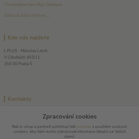
Champagne Jean-Marc Sélèque
Zobrazit další výrobce →
Kde nás najdete
L PLUS - Miloslav Lerch
V Cibulkách 403/11
150 00 Praha 5
Kontakty
Zpracování cookies
L Plus - Miloslav Lerch
Náš e-shop a partneři potřebují Váš
souhlas
s použitím souborů
+420 608 885 840
cookies, aby Vám mohli zobrazovat informace týkající se Vašich
zájmů.