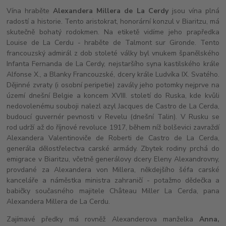
Vína hraběte
Alexandera Millera de La Cerdy
jsou vína plná
radostí a historie. Tento aristokrat, honorární konzul v Biaritzu, má
skutečně bohatý rodokmen. Na etiketě vidíme jeho prapředka
Louise de La Cerdu - hraběte de Talmont sur Gironde. Tento
francouzský admirál z dob stoleté války byl vnukem španělského
Infanta Fernanda de La Cerdy, nejstaršího syna kastilského krále
Alfonse X., a Blanky Francouzské, dcery krále Ludvíka IX. Svatého.
Dějinné zvraty (i osobní peripetie) zavály jeho potomky nejprve na
území dnešní Belgie a koncem XVIII. století do Ruska, kde kvůli
nedovolenému souboji nalezl azyl Jacques de Castro de La Cerda,
budoucí guvernér pevnosti v Revelu (dnešní Talin). V Rusku se
rod udrží až do říjnové revoluce 1917, během níž bolševici zavraždí
Alexandera Valentinoviče de Roberti de Castro de La Cerda,
generála dělostřelectva carské armády. Zbytek rodiny prchá do
emigrace v Biaritzu, včetně generálovy dcery Eleny Alexandrovny,
provdané za Alexandera von Millera, někdejšího šéfa carské
kanceláře a náměstka ministra zahraničí - potažmo dědečka a
babičky současného majitele Château Miller La Cerda, pana
Alexandera Millera de La Cerdu.
Zajímavé předky má rovněž Alexanderova manželka
Anna,