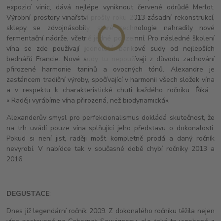
expozicí vinic, dává nejlépe vyniknout červené odrůdě Merlot.
Výrobní prostory vinařství prošly roku 2013 zásadní rekonstrukcí,
sklepy se zdvojnásobily, staré technologie nahradily nové
fermentační nádrže, včetně jedné podzemní. Pro následné školení
vína se zde používají jednoleté barikové sudy od nejlepších
bednářů Francie. Nové sudy tu nepoužívají z důvodu zachování
přirozené harmonie taninů a ovocných tónů. Alexandre je
zastáncem tradiční výroby, spočívající v harmonii všech složek vína
a v respektu k charakteristické chuti každého ročníku. Říká :
« Raději vyrábíme vína přirozená, než biodynamická».
Alexanderův smysl pro perfekcionalismus dokládá skutečnost, že
na trh uvádí pouze vína splňující jeho představu o dokonalosti.
Pokud si není jist, raději mošt kompletně prodá a daný ročník
nevyrobí. V nabídce tak v současné době chybí ročníky 2013 a
2016.
DEGUSTACE
:
Dnes již legendární ročník 2009. Z dokonalého ročníku těžila nejen