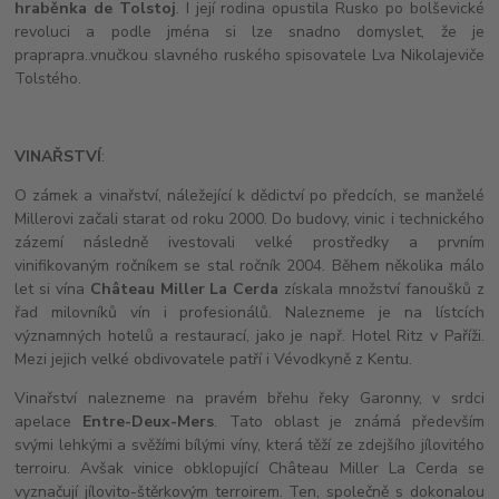
hraběnka de Tolstoj
. I její rodina opustila Rusko po bolševické
revoluci a podle jména si lze snadno domyslet, že je
praprapra..vnučkou slavného ruského spisovatele Lva Nikolajeviče
Tolstého.
VINAŘSTVÍ
:
O zámek a vinařství, náležející k dědictví po předcích, se manželé
Millerovi začali starat od roku 2000. Do budovy, vinic i technického
zázemí následně ivestovali velké prostředky a prvním
vinifikovaným ročníkem se stal ročník 2004. Během několika málo
let si vína
Château Miller La Cerda
získala množství fanoušků z
řad milovníků vín i profesionálů. Nalezneme je na lístcích
významných hotelů a restaurací, jako je např. Hotel Ritz v Paříži.
Mezi jejich velké obdivovatele patří i Vévodkyně z Kentu.
Vinařství nalezneme na pravém břehu řeky Garonny, v srdci
apelace
Entre-Deux-Mers
. Tato oblast je známá především
svými lehkými a svěžími bílými víny, která těží ze zdejšího jílovitého
terroiru. Avšak vinice obklopující Château Miller La Cerda se
vyznačují jílovito-štěrkovým terroirem. Ten, společně s dokonalou