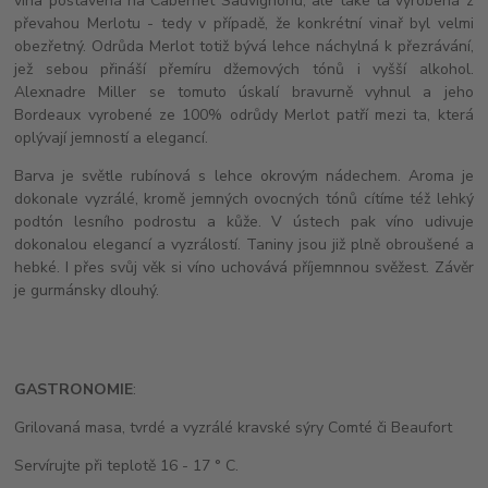
vína postavená na Cabernet Sauvignonu, ale také ta vyrobená z
převahou Merlotu - tedy v případě, že konkrétní vinař byl velmi
obezřetný. Odrůda Merlot totiž bývá lehce náchylná k přezrávání,
jež sebou přináší přemíru džemových tónů i vyšší alkohol.
Alexnadre Miller se tomuto úskalí bravurně vyhnul a jeho
Bordeaux vyrobené ze 100% odrůdy Merlot patří mezi ta, která
oplývají jemností a elegancí.
Barva je světle rubínová s lehce okrovým nádechem. Aroma je
dokonale vyzrálé, kromě jemných ovocných tónů cítíme též lehký
podtón lesního podrostu a kůže. V ústech pak víno udivuje
dokonalou elegancí a vyzrálostí. Taniny jsou již plně obroušené a
hebké. I přes svůj věk si víno uchovává příjemnnou svěžest. Závěr
je gurmánsky dlouhý.
GASTRONOMIE
:
Grilovaná masa, tvrdé a vyzrálé kravské sýry Comté či Beaufort
Servírujte při teplotě 16 - 17 ° C.