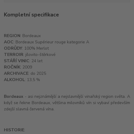
Kompletní specifikace
REGION
: Bordeaux
AOC
: Bordeaux Supérieur rouge kategorie A
ODRŮDY
: 100% Merlot
TERROIR
: jílovito-štěrkové
STÁŘÍ VINIC
: 24 let
ROČNÍK
: 2009
ARCHIVACE
: do 2025
ALKOHOL
: 13,5 %
Bordeaux
- asi nejznámější a nejslavnější vinařský region světa. A
když se řekne Bordeaux, většina milovníků vín si vybaví především
zdejší slavná červená vína.
HISTORIE
: