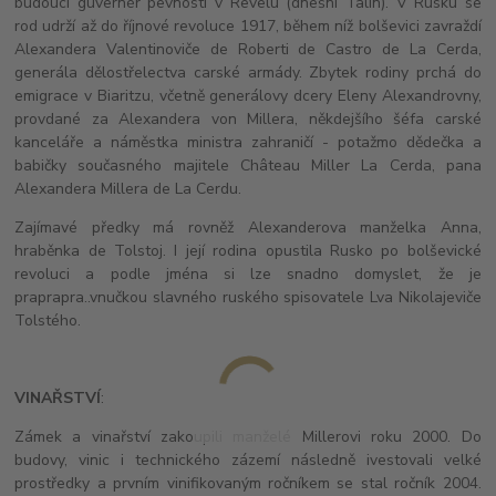
budoucí guvernér pevnosti v Revelu (dnešní Talin). V Rusku se
rod udrží až do říjnové revoluce 1917, během níž bolševici zavraždí
Alexandera Valentinoviče de Roberti de Castro de La Cerda,
generála dělostřelectva carské armády. Zbytek rodiny prchá do
emigrace v Biaritzu, včetně generálovy dcery Eleny Alexandrovny,
provdané za Alexandera von Millera, někdejšího šéfa carské
kanceláře a náměstka ministra zahraničí - potažmo dědečka a
babičky současného majitele Château Miller La Cerda, pana
Alexandera Millera de La Cerdu.
Zajímavé předky má rovněž Alexanderova manželka Anna,
hraběnka de Tolstoj. I její rodina opustila Rusko po bolševické
revoluci a podle jména si lze snadno domyslet, že je
praprapra..vnučkou slavného ruského spisovatele Lva Nikolajeviče
Tolstého.
VINAŘSTVÍ
:
Zámek a vinařství zakoupili manželé Millerovi roku 2000. Do
budovy, vinic i technického zázemí následně ivestovali velké
prostředky a prvním vinifikovaným ročníkem se stal ročník 2004.