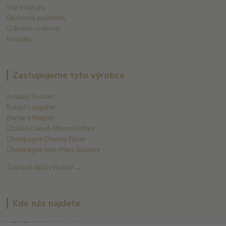
Vše o nákupu
Obchodní podmínky
Ochrana soukromí
Kontakty
Zastupujeme tyto výrobce
Arnaud Tessier
Batard Langelier
Bernard Magrez
Chablis Daniel-Etienne Defaix
Champagne Charles Ellner
Champagne Jean-Marc Sélèque
Zobrazit další výrobce →
Kde nás najdete
L PLUS - Miloslav Lerch