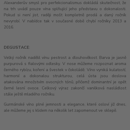
Alexanderův smysl pro perfekcionalismus dokládá skutečnost, že
na trh uvádí pouze vína splňující jeho představu o dokonalosti.
Pokud si není jist, raději mošt kompletně prodá a daný ročník
nevyrobí. V nabídce tak v současné době chybí ročníky 2013 a
2016.
DEGUSTACE
:
Velký ročník nadělil vínu pestrost a dlouhověkost. Barva je jasně
purpurová s fialovými odlesky. V nose můžeme rozpoznat aroma
černého rybízu, koření a švestek v čokoládě. Víno vyniká kulatostí,
harmonií a dokonalou strukturou, celá ústa jsou doslova
atakována množstvím ovocných tónů, přičemž dominantní je opět
černé lesní ovoce. Celkový výraz zakončí vanilková nasládlost
stále ještě mladého ročníku.
Gurmánské víno plné jemnosti a elegance, které osloví již dnes,
ale můžeme jej s klidem na několik let zapomenout ve sklepě.