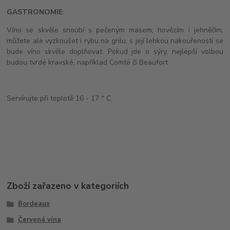
GASTRONOMIE
:
Víno se skvěle snoubí s pečeným masem, hovězím i jehněčím,
můžete ale vyzkoušet i rybu na grilu, s její lehkou nakouřeností se
bude víno skvěle doplňovat. Pokud jde o sýry, nejlepší volbou
budou tvrdé kravské, například Comté či Beaufort
Servírujte při teplotě 16 - 17 ° C.
Zboží zařazeno v kategoriích
Bordeaux
Červená vína