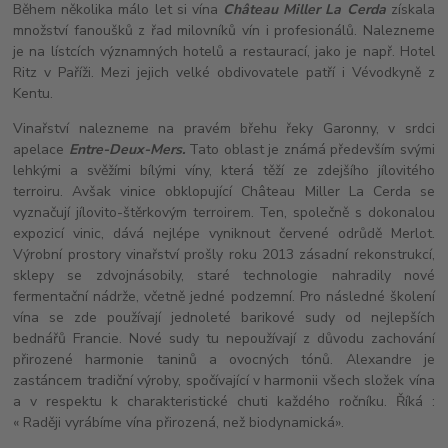
Během několika málo let si vína
Château Miller La Cerda
získala
množství fanoušků z řad milovníků vín i profesionálů. Nalezneme
je na lístcích významných hotelů a restaurací, jako je např. Hotel
Ritz v Paříži. Mezi jejich velké obdivovatele patří i Vévodkyně z
Kentu.
Vinařství nalezneme na pravém břehu řeky Garonny, v srdci
apelace
Entre-Deux-Mers.
Tato oblast je známá především svými
lehkými a svěžími bílými víny, která těží ze zdejšího jílovitého
terroiru. Avšak vinice obklopující Château Miller La Cerda se
vyznačují jílovito-štěrkovým terroirem. Ten, společně s dokonalou
expozicí vinic, dává nejlépe vyniknout červené odrůdě Merlot.
Výrobní prostory vinařství prošly roku 2013 zásadní rekonstrukcí,
sklepy se zdvojnásobily, staré technologie nahradily nové
fermentační nádrže, včetně jedné podzemní. Pro následné školení
vína se zde používají jednoleté barikové sudy od nejlepších
bednářů Francie. Nové sudy tu nepoužívají z důvodu zachování
přirozené harmonie taninů a ovocných tónů. Alexandre je
zastáncem tradiční výroby, spočívající v harmonii všech složek vína
a v respektu k charakteristické chuti každého ročníku. Říká :
« Raději vyrábíme vína přirozená, než biodynamická».