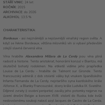
STÁŘÍ VINIC
: 24 let
ROČNÍK
: 2015
ARCHIVACE
: do 2026
ALKOHOL
: 13,5 %
CHARAKTERISTIKA
:
Bordeaux
- asi nejznámější a nejslavnější vinařský region světa. A
když se řekne Bordeaux, většina milovníků vín si vybaví především
zdejší slavná červená vína.
Vína hraběte
Alexandera Millera de La Cerdy
jsou vína plná
radostí a historie. Tento aristokrat, honorární konzul v Biaritzu, má
skutečně bohatý rodokmen. Na etiketě vidíme jeho prapředka
Louise de La Cerdu - hraběte de Talmont sur Gironde. Tento
francouzský admirál z dob stoleté války byl vnukem španělského
Infanta Fernanda de La Cerdy, nejstaršího syna kastilského krále
Alfonse X., a Blanky Francouzské, dcery krále Ludvíka IX. Svatého.
Dějinné zvraty (i osobní peripetie) zavály jeho potomky nejprve na
území dnešní Belgie a koncem XVIII. století do Ruska, kde kvůli
nedovolenému souboji nalezl azyl Jacques de Castro de La Cerda,