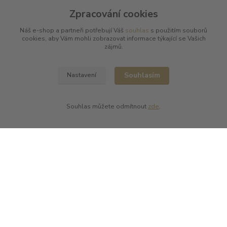
V Cibulkách 403/11
Zpracování cookies
150 00 Praha 5
Náš e-shop a partneři potřebují Váš
souhlas
s použitím souborů
cookies, aby Vám mohli zobrazovat informace týkající se Vašich
zájmů.
Souhlasím
Nastavení
Kontakty
Souhlas můžete odmítnout
zde
.
L Plus - Miloslav Lerch
+420 608 885 840
info@dobrafrancouzskavina.cz