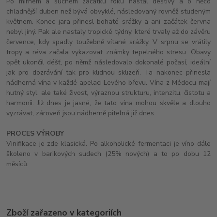
Po mírném a suchém začátku roku nastal deštivý a o něco
chladnější duben než bývá obvyklé, následovaný rovněž studeným
květnem. Konec jara přinesl bohaté srážky a ani začátek června
nebyl jiný. Pak ale nastaly tropické týdny, které trvaly až do závěru
července, kdy spadly toužebně vítané srážky. V srpnu se vrátily
tropy a réva začala vykazovat známky tepelného stresu. Obavy
opět ukončil déšť, po němž následovalo dokonalé počasí, ideální
jak pro dozrávání tak pro klidnou sklizeň. Ta nakonec přinesla
nádherná vína v každé apelaci Levého břevu. Vína z Médocu mají
hutný styl, ale také živost, výraznou strukturu, intenzitu, čistotu a
harmonii. Již dnes je jasné, že tato vína mohou skvěle a dlouho
vyzrávat, zároveň jsou nádherně pitelná již dnes.
PROCES VÝROBY
Vinifikace je zde klasická. Po alkoholické fermentaci je víno dále
školeno v barikových sudech (25% nových) a to po dobu 12
měsíců.
Zboží zařazeno v kategoriích