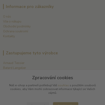
Informace pro zákazníky
O nás
Vše o nákupu
Obchodní podmínky
Ochrana soukromí
Kontakty
Zastupujeme tyto výrobce
Arnaud Tessier
Batard Langelier
Bernard Magrez
Zpracování cookies
Chablis Daniel-Etienne Defaix
Champagne Charles Ellner
Náš e-shop a partneři potřebují Váš
souhlas
s použitím souborů
Champagne Jean-Marc Sélèque
cookies, aby Vám mohli zobrazovat informace týkající se Vašich
zájmů.
Zobrazit další výrobce →