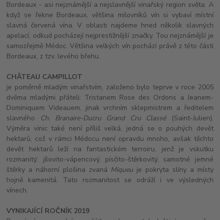
Bordeaux - asi nejznámější a nejslavnější vinařský region světa. A
když se řekne Bordeaux, většina milovníků vín si vybaví místní
slavná červená vína. V oblasti najdeme hned několik slavných
apelací, odkud pocházejí nejprestižnější značky. Tou nejznámější je
samozřejmě Médoc. Většina velkých vín pochází právě z této části
Bordeaux, z tzv. levého břehu.
CHÂTEAU CAMPILLOT
je poměrně mladým vinařstvím, založeno bylo teprve v roce 2005
dvěma mladými přáteli: Tristanem Rose des Ordons a Jeanem-
Dominiquem Videauem, jinak vrchním sklepmistrem a ředitelem
slavného
Ch. Branaire-Ducru Grand Cru Classé
(Saint-Julien).
Výměra vinic také není příliš velká, jedná se o pouhých devět
hektarů, což v rámci Médocu není opravdu mnoho, avšak těchto
devět hektarů leží na fantastickém terroiru, jenž je vskutku
rozmanitý: jílovito-vápencový, písčito-štěrkovitý, samotné jemné
štěrky a náhorní plošina zvaná
Miqueu
je pokryta slíny a místy
hojně kamenitá. Tato rozmanitost se odráží i ve výsledných
vínech.
VYNIKAJÍCÍ ROČNÍK 2019