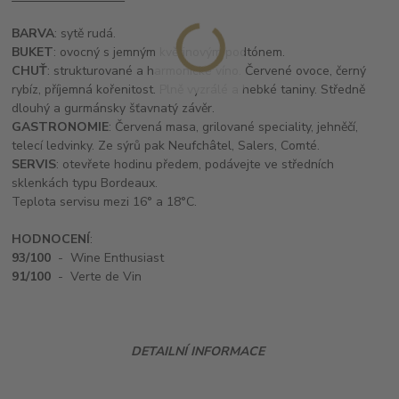
BARVA
: sytě rudá.
BUKET
: ovocný s jemným květinovým podtónem.
CHUŤ
: strukturované a harmonické víno. Červené ovoce, černý
rybíz, příjemná kořenitost. Plně vyzrálé a hebké taniny. Středně
dlouhý a gurmánsky šťavnatý závěr.
GASTRONOMIE
: Červená masa, grilované speciality, jehněčí,
telecí ledvinky. Ze sýrů pak Neufchâtel, Salers, Comté.
SERVIS
: otevřete hodinu předem, podávejte ve středních
sklenkách typu Bordeaux.
Teplota servisu mezi 16° a 18°C.
HODNOCENÍ
:
93/100
- Wine Enthusiast
91/100
- Verte de Vin
DETAILNÍ INFORMACE