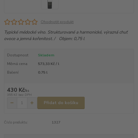
Ohodnotit produkt
Typické médocké víno. Strukturované a harmonické, výrazná chuť
ovoce a jemná kořenitost. / Objem: 0,75 l
Dostupnost
Skladem
Měrná cena
573,33 Kč / l
Balení
0.75 l
430 Kč
/
ks
355 Kč
bez DPH
Přidat do košíku
Číslo produktu:
1327