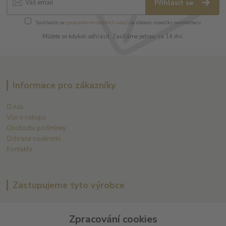
Přihlásit se
Souhlasím se
zpracováním osobních údajů
za účelem rozesílky newsletteru.
Můžete se kdykoli odhlásit. Zasíláme jednou za 14 dní.
Informace pro zákazníky
O nás
Vše o nákupu
Obchodní podmínky
Ochrana soukromí
Kontakty
Zastupujeme tyto výrobce
Arnaud Tessier
Zpracování cookies
Batard Langelier