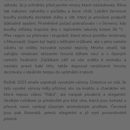
výhodu, že ji uchránilo před jarními mrazy, které následovaly. Réva
tak nakonec vykvetla v pořádku a beze ztrát. Lokální červnové
bouřky poskytly dostatek vláhy a vítr, který je provázel podpořil
důkladné opylení. Proměnlivé počasí pokračovalo i v červenci, kdy
bouřky střídaly tropické dny s teplotními rekordy kolem 36 °C .
Přes region se přehnalo i krupobití, které lehce poničilo vinohrady
v Meursault. Srpen byl teplý s běžnými srážkami, ale v jeho samém
závěru se vrátily nezvykle vysoké teploty. Mnoho vinařů tak
zahájilo vinobraní sklízením hroznů během nocí a v časných
ranních hodinách. Začátkem září se vše vrátilo k normálu a
nastalo pravé babí léto, takže doposud nesklizené hrozny
dozrávaly v ideálním tempu do optimální zralosti.
Ročník 2023 vinaře uspokojil vysokými výnosy. Dokonce se zdá, že
tyto vysoké výnosy měly příznivý vliv na kvalitu a charakter vín,
která nejsou vůbec "řídká", ale naopak půvabná a elegantní.
Skvělým ročníkem je především pro bílá vína, která jsou bohatá a
přesná, navíc vynikají úžasným aromatickým profilem. Červená
jsou pak šťavnatá, jemná, elegantní a již nyní pozoruhodně
pitelná.