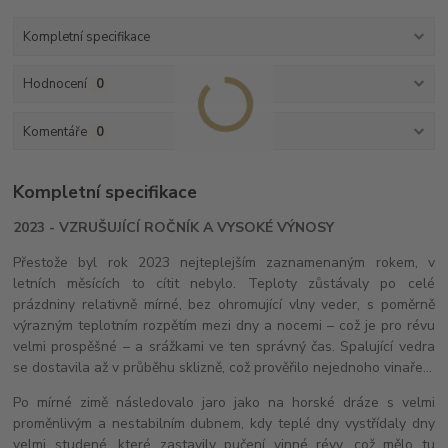
Kompletní specifikace
Hodnocení
0
Komentáře
0
Kompletní specifikace
2023 - VZRUŠUJÍCÍ ROČNÍK A VYSOKÉ VÝNOSY
Přestože byl rok 2023 nejteplejším zaznamenaným rokem, v
letních měsících to cítit nebylo. Teploty zůstávaly po celé
prázdniny relativně mírné, bez ohromující vlny veder, s poměrně
výrazným teplotním rozpětím mezi dny a nocemi – což je pro révu
velmi prospěšné – a srážkami ve ten správný čas. Spalující vedra
se dostavila až v průběhu sklizně, což prověřilo nejednoho vinaře...
Po mírné zimě následovalo jaro jako na horské dráze s velmi
proměnlivým a nestabilním dubnem, kdy teplé dny vystřídaly dny
velmi studené, které zastavily pučení vinné révy, což mělo tu