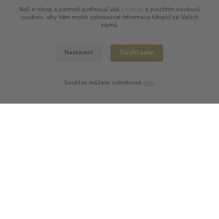
Bernard Magrez
Náš e-shop a partneři potřebují Váš
souhlas
s použitím souborů
Chablis Daniel-Etienne Defaix
cookies, aby Vám mohli zobrazovat informace týkající se Vašich
Champagne Charles Ellner
zájmů.
Champagne Jean-Marc Sélèque
Zobrazit další výrobce →
Souhlasím
Nastavení
Souhlas můžete odmítnout
zde
.
Kde nás najdete
L PLUS - Miloslav Lerch
V Cibulkách 403/11
150 00 Praha 5
Kontakty