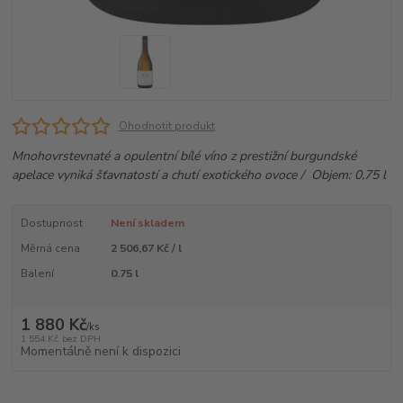
Ohodnotit produkt
Mnohovrstevnaté a opulentní bílé víno z prestižní burgundské
apelace vyniká šťavnatostí a chutí exotického ovoce / Objem: 0,75 l
Dostupnost
Není skladem
Měrná cena
2 506,67 Kč / l
Balení
0.75 l
1 880 Kč
/
ks
1 554 Kč
bez DPH
Momentálně není k dispozici