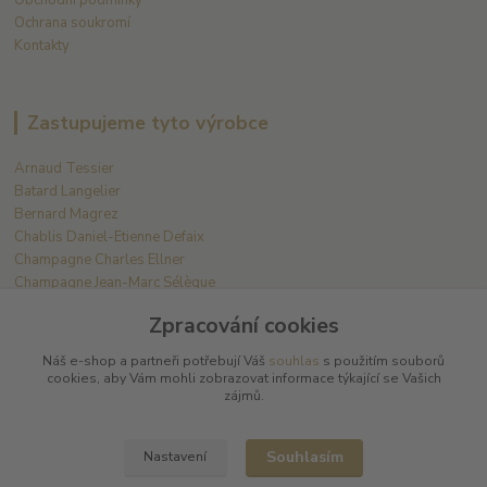
Ochrana soukromí
Kontakty
Zastupujeme tyto výrobce
Arnaud Tessier
Batard Langelier
Bernard Magrez
Chablis Daniel-Etienne Defaix
Champagne Charles Ellner
Champagne Jean-Marc Sélèque
Zpracování cookies
Zobrazit další výrobce →
Náš e-shop a partneři potřebují Váš
souhlas
s použitím souborů
cookies, aby Vám mohli zobrazovat informace týkající se Vašich
Kde nás najdete
zájmů.
L PLUS - Miloslav Lerch
Souhlasím
Nastavení
V Cibulkách 403/11