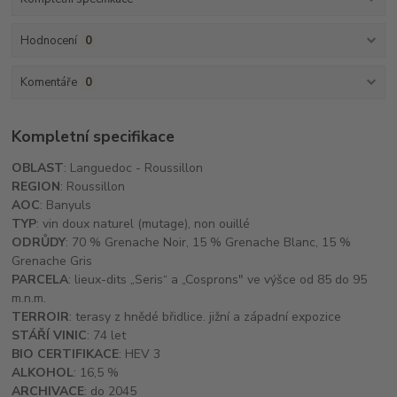
Hodnocení
0
Komentáře
0
Kompletní specifikace
OBLAST
: Languedoc - Roussillon
REGION
: Roussillon
AOC
: Banyuls
TYP
: vin doux naturel (mutage), non ouillé
ODRŮDY
: 70 % Grenache Noir, 15 % Grenache Blanc, 15 %
Grenache Gris
PARCELA
: lieux-dits „Seris“ a „Cosprons" ve výšce od 85 do 95
m.n.m.
TERROIR
: terasy z hnědé břidlice. jižní a západní expozice
STÁŘÍ VINIC
: 74 let
BIO CERTIFIKACE
: HEV 3
ALKOHOL
: 16,5 %
ARCHIVACE
: do 2045