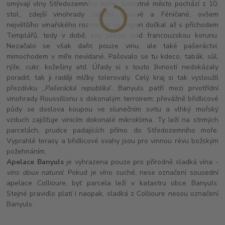
omývají vlny Středozemního moře. Samotné město pochází z 10.
stol., zdejší vinohrady založili Řekové a Féničané, ovšem
největšího vinařského rozmachu se region dočkal až s příchodem
Templářů, tedy v době, kdy přešel pod francouzskou korunu.
Nezačalo se však dařit pouze vínu, ale také pašeráctví,
mimochodem v míře nevídané. Pašovalo se tu kdeco, tabák, sůl,
rýže, cukr, kožešiny atd. Úřady si s touto živností nedokázaly
poradit, tak ji raději mlčky tolerovaly. Celý kraj si tak vysloužil
přezdívku „
Pašerácká republika
“. Banyuls patří mezi prvotřídní
vinohrady Roussillonu s dokonalým terroirem; převážně břidlicové
půdy se doslova koupou ve slunečním svitu a vlhký mořský
vzduch zajišťuje vinicím dokonalé mikroklima. Ty leží na strmých
parcelách, prudce padajících přímo do Středozemního moře.
Vyprahlé terasy a břidlicové svahy jsou pro vinnou révu božským
požehnáním.
Apelace Banyuls
je vyhrazena pouze pro přírodně sladká vína -
vins doux naturel
. Pokud je víno suché, nese označení sousední
apelace Collioure, byť parcela leží v katastru obce Banyuls.
Stejné pravidlo platí i naopak, sladká z Collioure nesou označení
Banyuls.