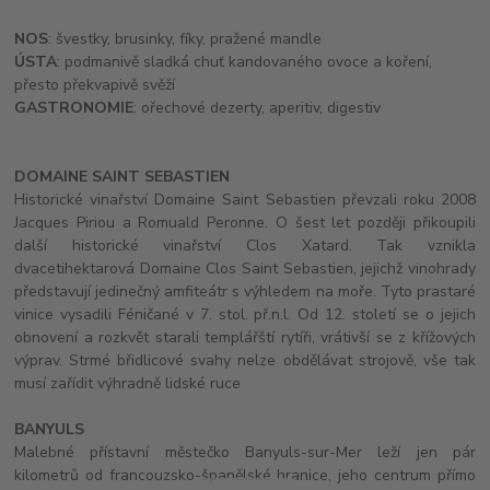
NOS
: švestky, brusinky, fíky, pražené mandle
ÚSTA
: podmanivě sladká chuť kandovaného ovoce a koření,
přesto překvapivě svěží
GASTRONOMIE
: ořechové dezerty, aperitiv, digestiv
DOMAINE SAINT SEBASTIEN
Historické vinařství Domaine Saint Sebastien převzali roku 2008
Jacques Piriou a Romuald Peronne. O šest let později přikoupili
další historické vinařství Clos Xatard. Tak vznikla
dvacetihektarová Domaine Clos Saint Sebastien, jejichž vinohrady
představují jedinečný amfiteátr s výhledem na moře. Tyto prastaré
vinice vysadili Féničané v 7. stol. př.n.l. Od 12. století se o jejich
obnovení a rozkvět starali templářští rytíři, vrátivší se z křížových
výprav. Strmé břidlicové svahy nelze obdělávat strojově, vše tak
musí zařídit výhradně lidské ruce
BANYULS
Malebné přístavní městečko Banyuls-sur-Mer leží jen pár
kilometrů od francouzsko-španělské hranice, jeho centrum přímo