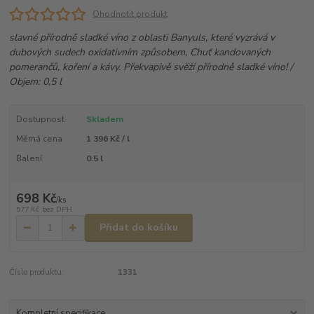
Ohodnotit produkt
slavné přírodně sladké víno z oblasti Banyuls, které vyzrává v
dubových sudech oxidativním způsobem, Chuť kandovaných
pomerančů, koření a kávy. Překvapivě svěží přírodně sladké víno! /
Objem: 0,5 l
Dostupnost
Skladem
Měrná cena
1 396 Kč / l
Balení
0.5 l
698 Kč
/
ks
577 Kč
bez DPH
Přidat do košíku
Číslo produktu:
1331
Kompletní specifikace