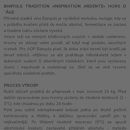
BANYULS TRADITION «INSPIRATION ARDENTE» HORS D
´ÂGE
Přírodně sladké víno Banyuls je vyráběné metodou
mutage
, kdy se
v průběhu kvašení přidá do moštu alkohol, fermentace se zastaví
a hladina cukru zůstane vysoká.
Vinice leží na strmých břidlicových svazích z období cambrienu,
hrozny se sklízejí velmi pozdě, až když mají podobu seschlých
rozinek. Pro AOP Banyuls platí, že doba zrání nesmí být kratší jak
deset měsíců, většinou se ale praktikuje několikaleté ležení v
dubových sudech či skleněných nádobách, které jsou vystaveny
slunci i nepohodě a nedolévají se, čímž se ve víně rozvine
specifický oxidativní podtón.
PROCES VÝROBY
Ruční sklizeň probíhá do přepravek s max. nosností 15 kg. Před
dalším zpracováním jsou hrozny uloženy do studené místnosti (2 -
3°C), kde chladnou po dobu 24 hodin.
Poté jsou ručně odstopkované bobule jedna po druhé pečlivě
kontrolovány a tříděny, k dalšímu zpracování zamíří jen ty
nejkvalitnější. Po třídenní studené maceraci (5°C) se spustí
alkoholické kvašení, zastavené přidáním alkoholu - metoda