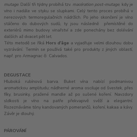
mutage
. Další tři týdny probíhá tzv.
macération post-mutage
, kdy je
víno i nadále ve styku se slupkami. Celý tento proces probíhá v
nerezových termoregulačních nádržích. Po jeho skončení je víno
stáčeno do dubových sudů, ty jsou následně přemístěné do
exteriérů mimo budovy vinařství a zde ponechány bez dolévání
dalších až dvacet pět let.
Této metodě se říká
Hors d'âge
a vyjadřuje velmi dlouhou dobu
vyzrávání. Termín se používá také pro produkty z jiných oblastí,
např. pro Armagnac či Calvados.
DEGUSTACE
Hluboká rubínová barva. Buket vína nabízí podmanivou
aromatickou amplitudu; nádherné aroma osciluje od švestek, přes
fíky, brusinky, pražené mandle až po sušené koření. Navzdory
sldkosti je víno na patře překvapivě svěží a elegantní.
Rozeznáváme tóny kandovaných pomerančů, koření, kakaa a kávy.
Závěr je dlouhý.
PÁROVÁNÍ