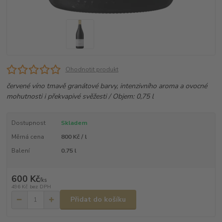
Ohodnotit produkt
červené víno tmavě granátové barvy, intenzivního aroma a ovocné
mohutnosti i překvapivé svěžesti / Objem: 0,75 l
Dostupnost
Skladem
Měrná cena
800 Kč / l
Balení
0.75 l
600 Kč
/
ks
496 Kč
bez DPH
Přidat do košíku