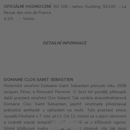
OFICIÁLNÍ HODNOCENÍ
: 91/ 100 – James Suckling, 91/100
– La
Revue des vins de France
4,1/5
–
Vivino
DETAILNÍ INFORMACE
DOMAINE CLOS SAINT SEBASTIEN
Historické vinařství Domaine Saint Sebastien převzali roku 2008
Jacques Piriou a Romuald Peronne. O šest let později přikoupili
další prastaré vinařství Clos Xatard. Tak vznikla dvacetihektarová
Domaine Clos Saint Sebastien, jejichž vinohrady představují
jedinečný amfiteátr s výhledem na moře. Tyto prastaré vinice
vysadili Féničané v 7. stol. př.n.l. Od 12. století se o jejich obnovení
a rozkvět starali templářští rytíři, vrátivší se z křížových výprav.
Strmé břidlicové svahy nelze obdělávat strojově, vše tak musí