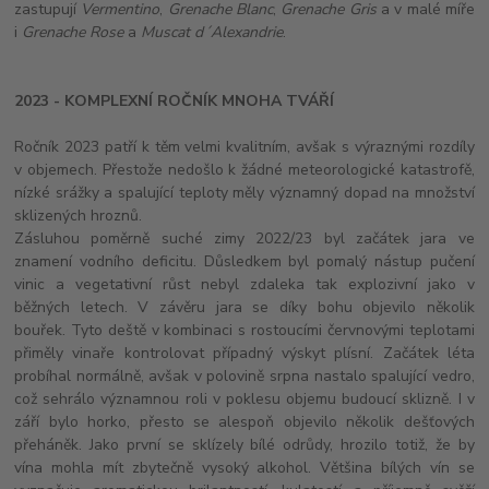
zastupují
Vermentino
,
Grenache Blanc
,
Grenache Gris
a v malé míře
i
Grenache Rose
a
Muscat d´Alexandrie
.
2023 - KOMPLEXNÍ ROČNÍK MNOHA TVÁŘÍ
Ročník 2023 patří k těm velmi kvalitním, avšak s výraznými rozdíly
v objemech. Přestože nedošlo k žádné meteorologické katastrofě,
nízké srážky a spalující teploty měly významný dopad na množství
sklizených hroznů.
Zásluhou poměrně suché zimy 2022/23 byl začátek jara ve
znamení vodního deficitu. Důsledkem byl pomalý nástup pučení
vinic a vegetativní růst nebyl zdaleka tak explozivní jako v
běžných letech. V závěru jara se díky bohu objevilo několik
bouřek. Tyto deště v kombinaci s rostoucími červnovými teplotami
přiměly vinaře kontrolovat případný výskyt plísní. Začátek léta
probíhal normálně, avšak v polovině srpna nastalo spalující vedro,
což sehrálo významnou roli v poklesu objemu budoucí sklizně. I v
září bylo horko, přesto se alespoň objevilo několik dešťových
přeháněk. Jako první se sklízely bílé odrůdy, hrozilo totiž, že by
vína mohla mít zbytečně vysoký alkohol. Většina bílých vín se