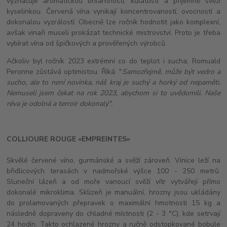
vyznačuje aromatickou brilantností, kulatostí a příjemně svěží
kyselinkou. Červená vína vynikají koncentrovaností, ovocností a
dokonalou vyzrálostí. Obecně lze ročník hodnotit jako komplexní,
avšak vinaři museli prokázat technické mistrovství. Proto je třeba
vybírat vína od špičkových a prověřených výrobců.
Ačkoliv byl ročník 2023 extrémní co do teplot i sucha, Romuald
Peronne zůstává optimistou. Říká: "
Samozřejmě, může být vedro a
sucho, ale to není novinka, náš kraj je suchý a horký od nepaměti.
Nemuseli jsem čekat na rok 2023, abychom si to uvědomili. N
aše
réva je odolná a terroir dokonalý".
COLLIOURE ROUGE «EMPREINTES»
Skvělé červené víno, gurmánské a svěží zároveň. Vinice leží na
břidlicových terasách v nadmořské výšce 100 - 250 metrů.
Sluneční lázeň a od moře vanoucí svěží vítr vytvářejí přímo
dokonalé mikroklima. Sklizeň je manuální, hrozny jsou ukládány
do prolamovaných přepravek o maximální hmotnosti 15 kg a
následně dopraveny do chladné místnosti (2 - 3 °C), kde setrvají
24 hodin. Takto ochlazené hrozny a ručně odstopkované bobule