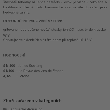
šťavnatě lahodný až lehce nasládlý - evokuje višně v čokoládě a
konfitované třešně. Toto harmonické víno skvěle dotvářejí jeho
hedvábné taniny.
DOPORUČENÉ PÁROVÁNÍ A SERVIS
grilované nebo pečené hovězí, steaky, jehněčí maso, tvrdé kravské
sýry.
Servírujte ve sklenicích s širším dnem při teplotě 16-18°C.
HODNOCENÍ
91/ 100
– James Suckling
91/100
– La Revue des vins de France
4,1/5
–
Vivino
Zboží zařazeno v kategoriích
Languedoc-Rousillon