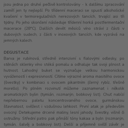
jsou jedna po druhé pečlivě kontrolovány - k dalšímu zpracování
zamíří jen ty nejlepší. Po třídenní maceraci se spustí alkoholické
kvašení v termoregulačních nerezových tancích, trvající asi tři
týdny. Po jeho skončení následuje třídenní horká postfermentační
macerace (28°C). Dalších devět měsíců víno stráví z části v
dubových sudech, z části v inoxových tancích, kde vyzrává na
jemných kalech.
DEGUSTACE
Barva je rubínová, středně intenzivní s fialovými odlesky, po
stěnách sklenky víno stéká pomalu a odhaluje tak svoji plnost a
hutnost. Lahodný buket se vyznačuje velkou harmonickou
vyvážeností i expresivností. Cítíme výrazné aroma masitého ovoce
(švestky) v kombinaci s ovocem pikantním (černý rybíz, třešně
morello). Po plném rozvinutí můžeme zaznamenat i několik
aromatických bylin (tymián, rozmarýn, bobkový list). Chuť nabízí
nepřebernou paletu koncentrovaného ovoce, gurmánskou
šťavnatost, svěžest i vzdušnou lehkost. První atak je především
ovocný. Detekujeme drcené maliny, lesní jahody, švestky, višně či
ostružiny. Střední patro pak přináší tóny kakaa a byln (rozmarýn,
tymián, šalvěj a bobkový list). Delší a příjemně svěží závěr je