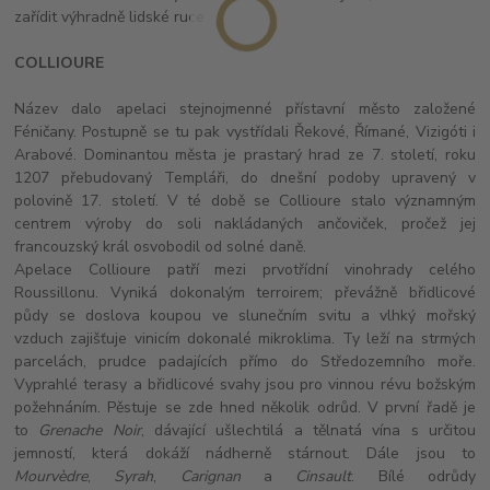
zařídit výhradně lidské ruce
COLLIOURE
Název dalo apelaci stejnojmenné přístavní město založené
Féničany. Postupně se tu pak vystřídali Řekové, Římané, Vizigóti i
Arabové. Dominantou města je prastarý hrad ze 7. století, roku
1207 přebudovaný Templáři, do dnešní podoby upravený v
polovině 17. století. V té době se Collioure stalo významným
centrem výroby do soli nakládaných ančoviček, pročež jej
francouzský král osvobodil od solné daně.
Apelace Collioure patří mezi prvotřídní vinohrady celého
Roussillonu. Vyniká dokonalým terroirem; převážně břidlicové
půdy se doslova koupou ve slunečním svitu a vlhký mořský
vzduch zajišťuje vinicím dokonalé mikroklima. Ty leží na strmých
parcelách, prudce padajících přímo do Středozemního moře.
Vyprahlé terasy a břidlicové svahy jsou pro vinnou révu božským
požehnáním. Pěstuje se zde hned několik odrůd. V první řadě je
to
Grenache Noir
, dávající ušlechtilá a tělnatá vína s určitou
jemností, která dokáží nádherně stárnout. Dále jsou to
Mourvèdre
,
Syrah
,
Carignan
a
Cinsault
. Bílé odrůdy