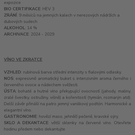
expozice
BIO CERTIFIKACE
: HEV 3
ZRÁNÍ
. 9 měsíců na jemných kalech v nerezových nádržích a
dubových sudech
ALKOHOL
: 14 %
ARCHIVACE
: 2024 - 2029
VÍNO VE ZKRATCE
VZHLED
: rubínová barva střední intenzity s fialovými odlesky.
NOS
: expresivně aromatický buket s intenzivním aroma černého i
červeného ovoce a nádechem svěžesti.
ÚSTA
: bohaté a hutné víno překypující ovocností (jahody, maliny,
zralé švestky, ostružiny, višně) a kořenitostí (tymián, rozmarýn atd).
Delší závěr přináší na patro jemný vanilkový podtón. Harmonické a
elegantní víno.
GASTRONOMIE
: hovězí maso, jehněčí pečeně, kravské sýry.
SKLO A DEKANTACE
: větší sklenky na červené víno. Otevřete
hodinu předem nebo dekantujte.