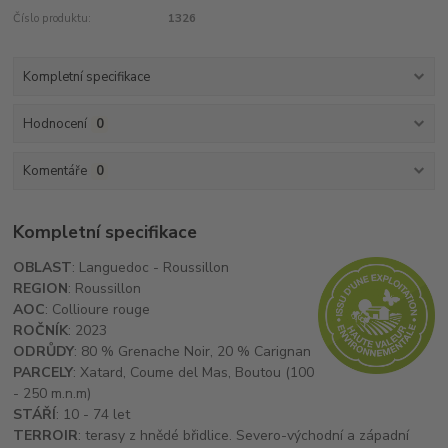
Číslo produktu:
1326
Kompletní specifikace
Hodnocení
0
Komentáře
0
Kompletní specifikace
OBLAST
: Languedoc - Roussillon
REGION
: Roussillon
AOC
: Collioure rouge
ROČNÍK
: 2023
ODRŮDY
: 80 % Grenache Noir, 20 % Carignan
PARCELY
: Xatard, Coume del Mas, Boutou (100
- 250 m.n.m)
STÁŘÍ
: 10 - 74 let
TERROIR
: terasy z hnědé břidlice. Severo-východní a západní