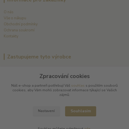
O nás
Vše o nákupu
Obchodní podmínky
Ochrana soukromí
Kontakty
Zastupujeme tyto výrobce
Arnaud Tessier
Zpracování cookies
Batard Langelier
Bernard Magrez
Náš e-shop a partneři potřebují Váš
souhlas
s použitím souborů
Chablis Daniel-Etienne Defaix
cookies, aby Vám mohli zobrazovat informace týkající se Vašich
Champagne Charles Ellner
zájmů.
Champagne Jean-Marc Sélèque
Zobrazit další výrobce →
Souhlasím
Nastavení
Souhlas můžete odmítnout
zde
.