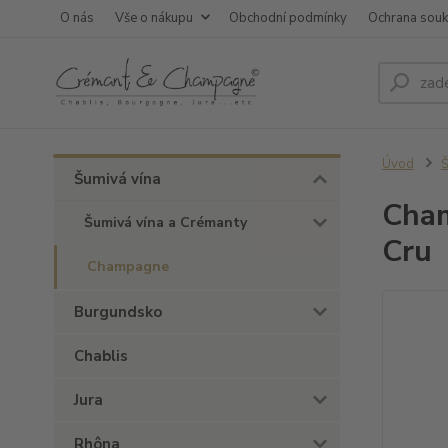
O nás
Vše o nákupu
Obchodní podmínky
Ochrana sou
Úvod
Š
Šumivá vína
Cham
Šumivá vína a Crémanty
Cru
Champagne
Burgundsko
Chablis
Jura
Rhôna