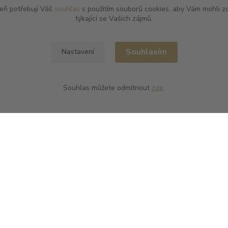
Můžete se kdykoli odhlásit. Zasíláme jednou za 14 dní.
eři potřebují Váš
souhlas
s použitím souborů cookies, aby Vám mohli z
týkající se Vašich zájmů.
Souhlasím
Nastavení
jeme tyto výrobce
Kde nás najdete
Souhlas můžete odmítnout
zde
.
ier
L PLUS - Miloslav Lerch
elier
V Cibulkách 403/11
grez
150 00 Praha 5
el-Etienne Defaix
harles Ellner
Jean-Marc Sélèque
ší výrobce →