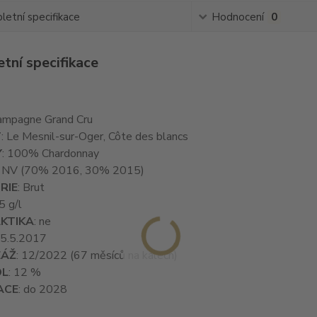
etní specifikace
Hodnocení
0
tní specifikace
hampagne Grand Cru
T
: Le Mesnil-sur-Oger, Côte des blancs
Y
: 100% Chardonnay
: NV (70% 2016, 30% 2015)
RIE
: Brut
 5 g/l
KTIKA
: ne
25.5.2017
ZÁŽ
: 12/2022 (67 měsíců na kalech)
OL
: 12 %
ACE
: do 2028