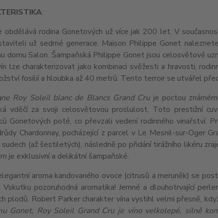
TERISTIKA
:
e obdělává rodina Gonetových už více jak 200 let. V současnosti
staviteli už sedmé generace. Maison Philippe Gonet naleznete
 domu Salon. Šampaňská Philippe Gonet jsou celosvětově uznáván
vín lze charakterizovat jako kombinaci svěžesti a hravosti, rodin
žství fosilií a hloubka až 40 metrů. Tento terroir se utvářel před 
e Roy Soleil blanc de Blancs Grand Cru
je poctou známému 
á vděčí za svoji celosvětovou proslulost. Toto prestižní 
ů Gonetových poté, co převzali vedení rodinného vinařství. Pro
růdy Chardonnay, pocházející z parcel v Le Mesnil-sur-Oger Gra
sudech (až šestiletých), následně po přidání tirážního likéru zra
 je exklusivní a delikátní šampaňské.
legantní aroma kandovaného ovoce (citrusů a meruněk) se postup
u. Vskutku pozoruhodná aromatika! Jemné a dlouhotrvající perle
ch plodů. Robert Parker charakter vína vystihl velmi přesně, kdy
 Gonet, Roy Soleil Grand Cru je víno velkolepé, silně konc