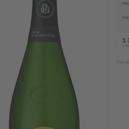
Měr
Bal
1 
1 0
Číslo p