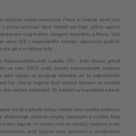
 vinařství vedou sourozenci Pierre a Chantal, kteří jsou
 v centru proslulé obce Mesnil-sur-Oger, přímo naproti
a pro svoji kvalitu, eleganci, mineralitu a finesu. Styl
né vinice těží z legendárního terroiru: vápencové podloží,
více jak sto miliony lety.
francouzskému králi Ludvíku XIV - Králi Slunce, jemuž
cuvée se roku 2003 stalo prvním samostatným počinem
 jeho výrobu se používají výhradně jen ty nejkvalitnější
nd Cru. Víno je nejprve šest měsíců školeno na starších
je víno dalších minimálně 36 měsíců na kvasničních kalech.
ně rozvíjí a přináší sebou i lehké tóny lesního podrostu
ní občerstvuje chuťové smysly výraznými a svěžími tóny
ž o něm napsal: «
V tomto víně se odrážejí veškeré prvky
entrované, jenž zaujme svou jemností a vyvážeností.