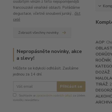
osobitým vínům z této nejopomíjenější
Kompl
francouzské vinařské oblasti. Pořádáme
degustace, včetně snoubení jurský...
číst
celé
Komple
Zobrazit všechny novinky
AOP
: C
OBLAS
Nepropásněte novinky, akce
ODRŮD
a slevy!
ROČNÍK
KATEGO
Můžete se kdykoli odhlásit. Zasíláme
DOZÁŽ
:
jednou za 14 dní.
MALOLA
TIRÁŽ
: 
Přihlásit se
DEGOR
ALKOH
Souhlasím se
zpracováním osobních údajů
za účelem
rozesílky newsletteru.
ARCHIV