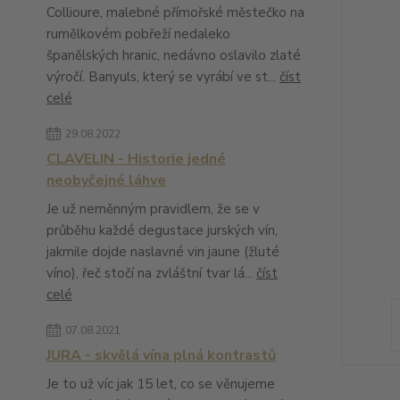
Collioure, malebné přímořské městečko na
rumělkovém pobřeží nedaleko
španělských hranic, nedávno oslavilo zlaté
výročí. Banyuls, který se vyrábí ve st...
číst
celé
29.08.2022
CLAVELIN - Historie jedné
neobyčejné láhve
Je už neměnným pravidlem, že se v
průběhu každé degustace jurských vín,
jakmile dojde naslavné vin jaune (žluté
víno), řeč stočí na zvláštní tvar lá...
číst
celé
07.08.2021
JURA - skvělá vína plná kontrastů
Je to už víc jak 15 let, co se věnujeme