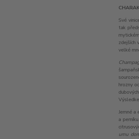
CHARAK
Své vinic
tak před
mytickému
zdejších 
velké mno
Champagn
šampaňsk
sourozenc
hrozny od
dubových 
Výsledkem
Jemné a e
a perník
citrusový
umu domu