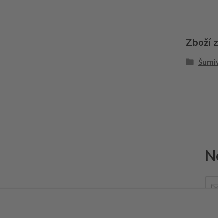
Zboží 
Šumiv
N