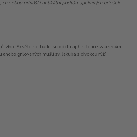
co sebou přináší i delikátní podtón opékaných briošek.
ické víno. Skvěle se bude snoubit např. s lehce zauzeným
 anebo grilovaných mušlí sv. Jakuba s divokou rýží.