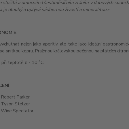
je složitá a umocněná šestiměsíčním zráním v dubových sudech, 
a je dlouhý a oplývá nádhernou živostí a mineralitou.
»
ONOMIE
:
vychutnat nejen jako aperitiv, ale také jako ideální gastronom
e snítkou kopru, Pražmou královskou pečenou na plátcích citronu
e při teplotě 8 - 10 °C .
ENÍ
:
 Robert Parker
 Tyson Stelzer
 Wine Spectator