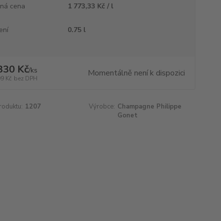
ná cena
1 773,33 Kč / l
ení
0.75 l
330 Kč
/
ks
Momentálně není k dispozici
99 Kč
bez DPH
roduktu:
1207
Výrobce:
Champagne Philippe
Gonet