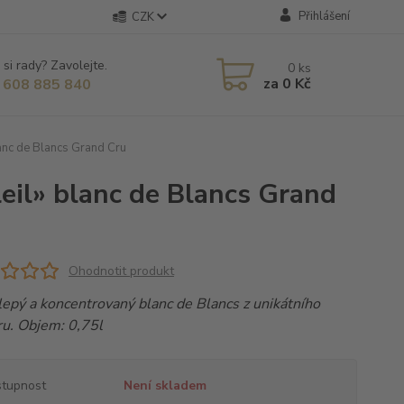
Přihlášení
CZK
 si rady? Zavolejte.
0
ks
za
0 Kč
 608 885 840
anc de Blancs Grand Cru
il» blanc de Blancs Grand
Ohodnotit produkt
lepý a koncentrovaný blanc de Blancs z unikátního
ru. Objem: 0,75l
tupnost
Není skladem