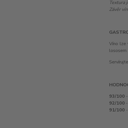
Textura 
Závěr vín
GASTR
Víno lze 
lososem s
Servírujt
HODNOC
93/100
-
92/100
-
91/100
-