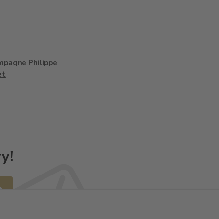
pagne Philippe
et
y!