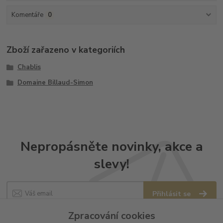
Komentáře
0
Zboží zařazeno v kategoriích
Chablis
Domaine Billaud-Simon
Nepropásněte novinky, akce a
slevy!
Přihlásit se
Zpracování cookies
Souhlasím se
zpracováním osobních údajů
za účelem rozesílky newsletteru.