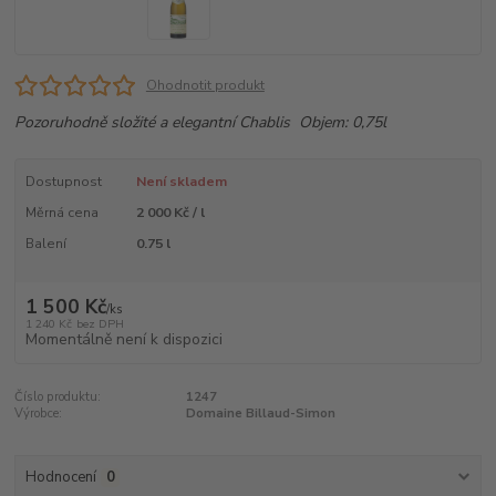
Ohodnotit produkt
Pozoruhodně složité a elegantní Chablis Objem: 0,75l
Dostupnost
Není skladem
Měrná cena
2 000 Kč / l
Balení
0.75 l
1 500 Kč
/
ks
1 240 Kč
bez DPH
Momentálně není k dispozici
Číslo produktu:
1247
Výrobce:
Domaine Billaud-Simon
Hodnocení
0