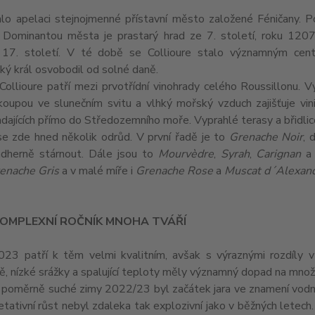
lo apelaci stejnojmenné přístavní město založené Féničany. Po
 Dominantou města je prastarý hrad ze 7. století, roku 120
 17. století. V té době se Collioure stalo významným centr
ký král osvobodil od solné daně.
ollioure patří mezi prvotřídní vinohrady celého Roussillonu. 
koupou ve slunečním svitu a vlhký mořský vzduch zajišťuje vini
dajících přímo do Středozemního moře. Vyprahlé terasy a břidli
se zde hned několik odrůd. V první řadě je to
Grenache Noir
, 
ádherně stárnout. Dále jsou to
Mourvèdre
,
Syrah
,
Carignan
enache Gris
a v malé míře i
Grenache Rose
a
Muscat d´Alexand
 KOMPLEXNÍ ROČNÍK MNOHA TVÁŘÍ
023 patří k těm velmi kvalitním, avšak s výraznými rozdíly
ě, nízké srážky a spalující teploty měly významný dopad na množ
 poměrně suché zimy 2022/23 byl začátek jara ve znamení vodníh
tativní růst nebyl zdaleka tak explozivní jako v běžných letech.