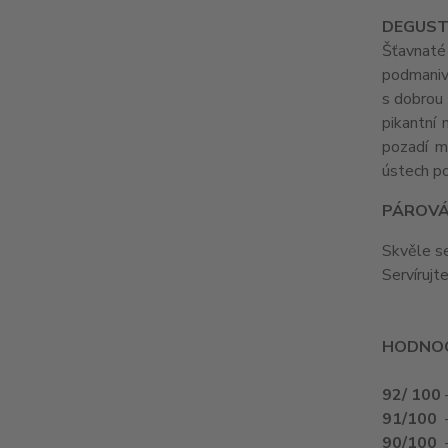
DEGUST
Šťavnaté
podmanivo
s dobrou 
pikantní
pozadí mů
ústech po
PÁROVÁ
Skvěle se
Servírujt
HODNOC
92/ 100
91/100
90/100