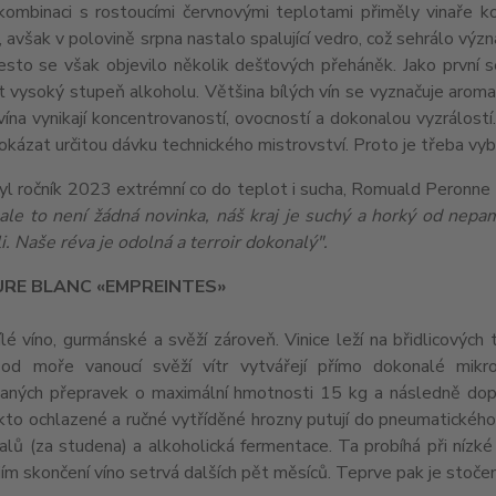
kombinaci s rostoucími červnovými teplotami přiměly vinaře kon
 avšak v polovině srpna nastalo spalující vedro, což sehrálo význ
esto se však objevilo několik dešťových přeháněk. Jako první se
 vysoký stupeň alkoholu. Většina bílých vín se vyznačuje aromati
ína vynikají koncentrovaností, ovocností a dokonalou vyzrálostí
okázat určitou dávku technického mistrovství. Proto je třeba vyb
yl ročník 2023 extrémní co do teplot i sucha, Romuald Peronne 
 ale to není žádná novinka, náš kraj je suchý a horký od nep
i. N
aše réva je odolná a terroir dokonalý".
URE BLANC «EMPREINTES»
lé víno, gurmánské a svěží zároveň. Vinice leží na břidlicový
od moře vanoucí svěží vítr vytvářejí přímo dokonalé mikro
aných přepravek o maximální hmotnosti 15 kg a následně dopra
kto ochlazené a ručné vytříděné hrozny putují do pneumatického 
alů (za studena) a alkoholická fermentace. Ta probíhá při nízk
jím skončení víno setrvá dalších pět měsíců. Teprve pak je stoče