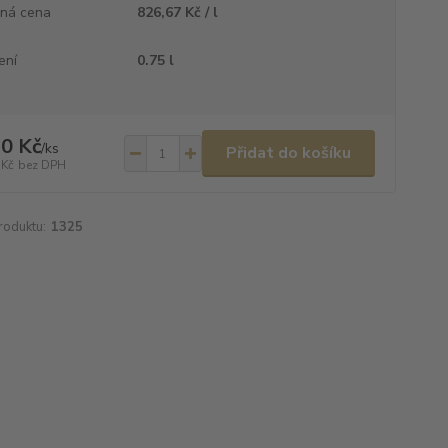
ná cena
826,67 Kč / l
ení
0.75 l
0 Kč
/
ks
Přidat do košíku
 Kč
bez DPH
roduktu:
1325