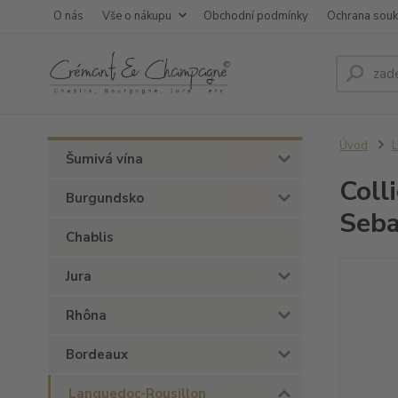
O nás
Vše o nákupu
Obchodní podmínky
Ochrana sou
Úvod
L
Šumivá vína
Coll
Burgundsko
Seba
Chablis
Jura
Rhôna
Bordeaux
Languedoc-Rousillon