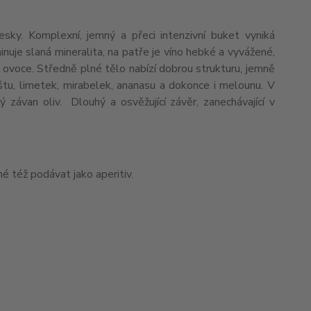
esky. Komplexní, jemný a přeci intenzivní buket vyniká
inuje slaná mineralita, na patře je víno hebké a vyvážené,
 ovoce. Středně plné tělo nabízí dobrou strukturu, jemně
tu, limetek, mirabelek, ananasu a dokonce i melounu. V
 závan oliv. Dlouhý a osvěžující závěr, zanechávající v
é též podávat jako aperitiv.