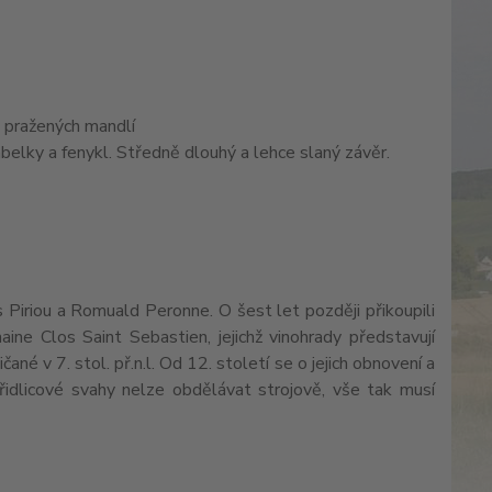
n pražených mandlí
rabelky a fenykl. Středně dlouhý a lehce slaný závěr.
 Piriou a Romuald Peronne. O šest let později přikoupili
ine Clos Saint Sebastien, jejichž vinohrady představují
né v 7. stol. př.n.l. Od 12. století se o jejich obnovení a
 břidlicové svahy nelze obdělávat strojově, vše tak musí