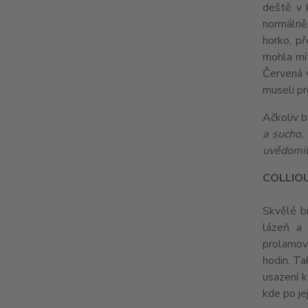
deště v 
normálně,
horko, př
mohla mít
Červená v
museli pr
Ačkoliv b
a sucho,
uvědomil
COLLIO
Skvělé bí
lázeň a 
prolamov
hodin. Ta
usazení k
kde po je