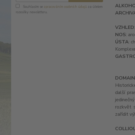
ALKOH
Souhlasím se
zpracováním osobních údajů
za účelem
ARCHIV
rozesílky newsletteru.
VZHLED
NOS
: ar
ÚSTA
: c
Komplexn
GASTR
DOMAIN
Historick
další pra
jedinečný
rozkvět s
zařídit v
COLLIO