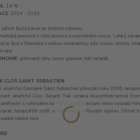
OL
: 14 %
ACE
: 2024 - 2029
: zářivě žlutá barva se zlatými odlesky
omatická jemnost s tóny broskví a exotického ovoce. Lehký záva
huť je živá a šťavnatá s velkou mineralitou. bílé ovoce, limety, mi
í víno
ONOMIE
: grilované ryby, losos gravlax, rybí tatarák
E CLOS SAINT SEBASTIEN
é vinařství Domaine Saint Sebastien převzali roku 2008 Jacques
staré vinařství Clos Xatard. Tak vznikla dvacetihektarová Doma
 amfiteátr s výhledem na moře. Tyto prastaré vinice vysadili Féniča
tarali templářští rytíři, vrátivší se z křížových výprav. Strmé
ýhradně lidské ruce
URE