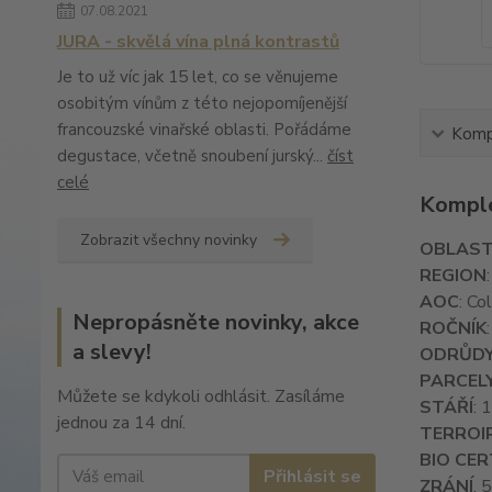
07.08.2021
JURA - skvělá vína plná kontrastů
Je to už víc jak 15 let, co se věnujeme
osobitým vínům z této nejopomíjenější
francouzské vinařské oblasti. Pořádáme
Kompl
degustace, včetně snoubení jurský...
číst
celé
Komple
Zobrazit všechny novinky
OBLAS
REGION
AOC
: Co
Nepropásněte novinky, akce
ROČNÍK
a slevy!
ODRŮD
PARCEL
Můžete se kdykoli odhlásit. Zasíláme
STÁŘÍ
: 
jednou za 14 dní.
TERROI
BIO CER
Přihlásit se
ZRÁNÍ
. 