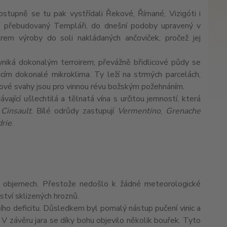
stupně se tu pak vystřídali Řekové, Římané, Vizigóti i
7 přebudovaný Templáři, do dnešní podoby upravený v
em výroby do soli nakládaných ančoviček, pročež jej
Vyniká dokonalým terroirem; převážně břidlicové půdy se
cím dokonalé mikroklima. Ty leží na strmých parcelách,
cové svahy jsou pro vinnou révu božským požehnáním.
dávající ušlechtilá a tělnatá vína s určitou jemností, která
a
Cinsault
. Bílé odrůdy zastupují
Vermentino
,
Grenache
rie
.
 v objemech. Přestože nedošlo k žádné meteorologické
ství sklizených hroznů.
o deficitu. Důsledkem byl pomalý nástup pučení vinic a
 V závěru jara se díky bohu objevilo několik bouřek. Tyto