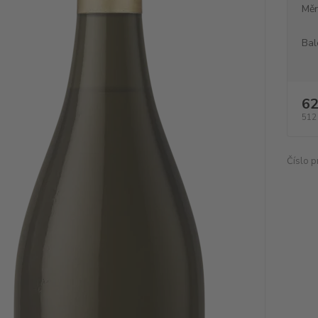
Měr
Bal
62
512
Číslo p