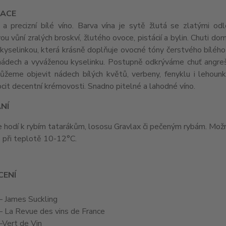
ACE
 a precizní bílé víno. Barva vína je sytě žlutá se zlatými odl
u vůní zralých broskví, žlutého ovoce, pistácií a bylin. Chuti dom
kyselinkou, která krásně doplňuje ovocné tóny čerstvého bílého
 nádech a vyváženou kyselinku. Postupně odkrýváme chuť angreš
žeme objevit nádech bílých květů, verbeny, fenyklu i lehounký
cit decentní krémovosti. Snadno pitelné a lahodné víno.
NÍ
 hodí k rybím tatarákům, lososu Gravlax či pečeným rybám. Možn
e při teplotě 10-12°C.
ENÍ
– James Suckling
– La Revue des vins de France
–
Vert de Vin