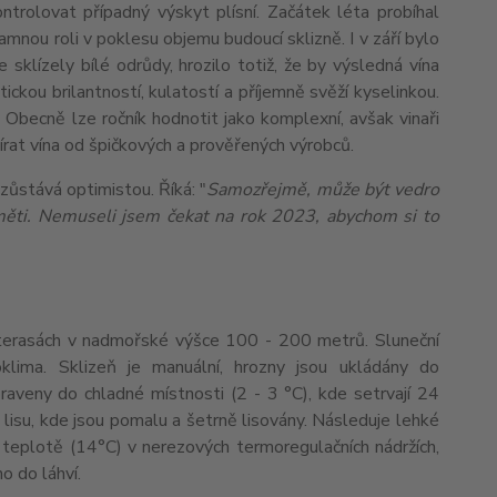
trolovat případný výskyt plísní. Začátek léta probíhal
amnou roli v poklesu objemu budoucí sklizně. I v září bylo
 sklízely bílé odrůdy, hrozilo totiž, že by výsledná vína
ckou brilantností, kulatostí a příjemně svěží kyselinkou.
. Obecně lze ročník hodnotit jako komplexní, avšak vinaři
írat vína od špičkových a prověřených výrobců.
zůstává optimistou. Říká: "
Samozřejmě, může být vedro
aměti. Nemuseli jsem čekat na rok 2023, abychom si to
ch terasách v nadmořské výšce 100 - 200 metrů. Sluneční
klima. Sklizeň je manuální, hrozny jsou ukládány do
veny do chladné místnosti (2 - 3 °C), kde setrvají 24
lisu, kde jsou pomalu a šetrně lisovány. Následuje lehké
é teplotě (14°C) v nerezových termoregulačních nádržích,
no do láhví.