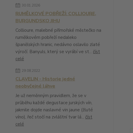
30.01.2026
RUMĚLKOVÉ POBŘEŽÍ: COLLIOURE,
BURGUNDSKO JIHU
Collioure, malebné přímořské městečko na
rumělkovém pobřeží nedaleko
španělských hranic, nedávno oslavilo zlaté
výročí. Banyuls, který se vyrábí ve st...
číst
celé
29.08.2022
CLAVELIN - Historie jedné
neobyčejné láhve
Je už neměnným pravidlem, že se v
průběhu každé degustace jurských vín,
jakmile dojde naslavné vin jaune (žluté
víno), řeč stočí na zvláštní tvar lá...
číst
celé