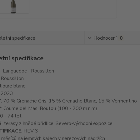
etní specifikace
Hodnocení
0
tní specifikace
T
: Languedoc - Roussillon
: Roussillon
llioure blanc
: 2023
Y
: 70 % Grenache Gris, 15 % Grenache Blanc, 15 % Vermentino
Y
: Coume del Mas, Boutou (100 - 200 m.n.m)
10 - 74 let
R
: terasy z hnědé břidlice. Severo-východní expozice
TIFIKACE
: HEV 3
5 měsíců na jemných kalech v nerezových nádržích