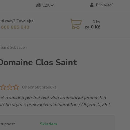
Přihlášení
CZK
 si rady? Zavolejte.
0
ks
za
0 Kč
 608 885 840
Saint Sebastien
 Domaine Clos Saint
Ohodnotit produkt
é a snadno pitelné bílé víno aromatické jemnosti a
tého stylu s překvapivou mineralitou / Objem: 0,75 l
tupnost
Skladem