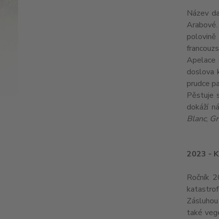
Název da
Arabové.
polovině
francouzs
Apelace C
doslova 
prudce pa
Pěstuje 
dokáží n
Blanc
,
Gr
2023 -
Ročník 2
katastrof
Zásluhou
také vege