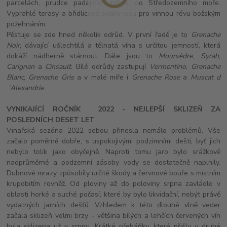
parcelách, prudce padajících přímo do Středozemního moře.
Vyprahlé terasy a břidlicové svahy jsou pro vinnou révu božským
požehnáním.
Pěstuje se zde hned několik odrůd. V první řadě je to
Grenache
Noir
, dávající ušlechtilá a tělnatá vína s určitou jemností, která
dokáží nádherně stárnout. Dále jsou to
Mourvèdre
,
Syrah
,
Carignan
a
Cinsault
. Bílé odrůdy zastupují
Vermentino
,
Grenache
Blanc
,
Grenache Gris
a v malé míře i
Grenache Rose
a
Muscat d
´Alexandrie
.
VYNIKAJÍCÍ ROČNÍK 2022 - NEJLEPŠÍ SKLIZEŇ ZA
POSLEDNÍCH DESET LET
Vinařská sezóna 2022 sebou přinesla nemálo problémů. Vše
začalo poměrně dobře, s uspokojivými podzimními dešti, byť jich
nebylo tolik jako obyčejně. Naproti tomu jaro bylo srážkově
nadprůměrné a podzemní zásoby vody se dostatečně naplnily.
Dubnové mrazy způsobily určité škody a červnové bouře s místním
krupobitím rovněž. Od ploviny až do poloviny srpna zavládlo v
oblasti horké a suché počasí, které by bylo likvidační, nebýt právě
vydatných jarních dešťů. Vzhledem k této dlouhé vlně veder
začala sklizeň velmi brzy – většina bílých a lehčích červených vín
byla sklizena už v srpnu. Krátké přeháňky, které přišly v druhé