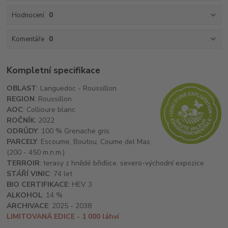
Hodnocení
0
Komentáře
0
Kompletní specifikace
OBLAST
: Languedoc - Roussillon
REGION
: Roussillon
AOC
: Collioure blanc
ROČNÍK
: 2022
ODRŮDY
: 100 % Grenache gris
PARCELY
: Escoume, Boutou, Coume del Mas
(200 - 450 m.n.m.)
TERROIR
: terasy z hnědé břidlice. severo-východní expozice
STÁŘÍ VINIC
: 74 let
BIO CERTIFIKACE
: HEV 3
ALKOHOL
: 14 %
ARCHIVACE
: 2025 - 2038
LIMITOVANÁ EDICE - 1 000 láhví