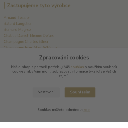
Zastupujeme tyto výrobce
Arnaud Tessier
Batard Langelier
Bernard Magrez
Chablis Daniel-Etienne Defaix
Champagne Charles Ellner
Champagne Jean-Marc Sélèque
Zpracování cookies
Zobrazit další výrobce →
Náš e-shop a partneři potřebují Váš
souhlas
s použitím souborů
cookies, aby Vám mohli zobrazovat informace týkající se Vašich
zájmů.
Kde nás najdete
L PLUS - Miloslav Lerch
Souhlasím
Nastavení
V Cibulkách 403/11
150 00 Praha 5
Souhlas můžete odmítnout
zde
.