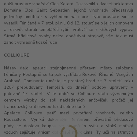
další prastaré vinařství Clos Xatard. Tak vznikla dvacetihektarová
Domaine Clos Saint Sebastien, jejichž vinohrady představují
jedinečný amfiteátr s výhledem na moře. Tyto prastaré vinice
vysadili Féničané v 7. stol. př.n.l. Od 12. století se o jejich obnovení
a rozkvět starali templářští rytíři, vrátivší se z křížových výprav.
Strmé břidlicové svahy nelze obdělávat strojově, vše tak musí
zařídit výhradně lidské ruce
COLLIOURE
Název dalo apelaci stejnojmenné přístavní město založené
Féničany. Postupně se tu pak vystřídali Řekové, Římané, Vizigóti i
Arabové. Dominantou města je prastarý hrad ze 7. století, roku
1207 přebudovaný Templáři, do dnešní podoby upravený v
polovině 17. století. V té době se Collioure stalo významným
centrem výroby do soli nakládaných ančoviček, pročež jej
francouzský král osvobodil od solné daně.
Apelace Collioure patří mezi prvotřídní vinohrady celého
Roussillonu. Vyniká dokonalým terroirem; převážně břidlicové
půdy se doslova koupou ve slunečním svitu a vlhký mořský
vzduch zajišťuje vinicím dokonalé mikroklima. Ty leží na strmých