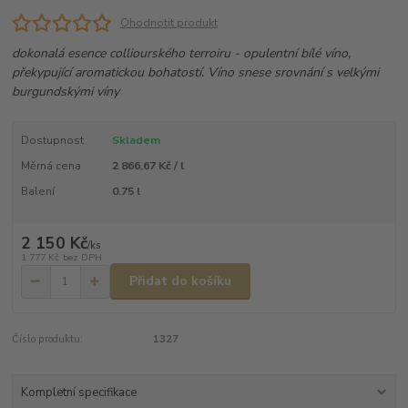
Ohodnotit produkt
dokonalá esence colliourského terroiru - opulentní bílé víno,
překypující aromatickou bohatostí. Víno snese srovnání s velkými
burgundskými víny
Dostupnost
Skladem
Měrná cena
2 866,67 Kč / l
Balení
0.75 l
2 150 Kč
/
ks
1 777 Kč
bez DPH
Přidat do košíku
Číslo produktu:
1327
Kompletní specifikace