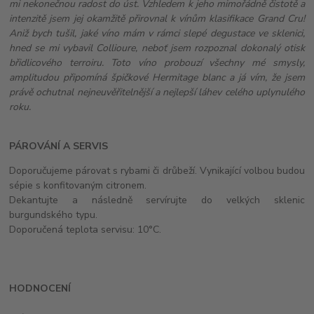
mi nekonečnou radost do úst. Vzhledem k jeho mimořádně čistotě a
intenzitě jsem jej okamžitě přirovnal k vínům klasifikace Grand Cru!
Aniž bych tušil, jaké víno mám v rámci slepé degustace ve sklenici,
hned se mi vybavil Collioure, neboť jsem rozpoznal dokonalý otisk
břidlicového terroiru. Toto víno probouzí všechny mé smysly,
amplitudou připomíná špičkové Hermitage blanc a já vím, že jsem
právě ochutnal nejneuvěřitelnější a nejlepší láhev celého uplynulého
roku.
PÁROVÁNÍ A SERVIS
Doporučujeme párovat s rybami či drůbeží. Vynikající volbou budou
sépie s konfitovaným citronem.
Dekantujte a následně servírujte do velkých sklenic
burgundského typu.
Doporučená teplota servisu: 10°C.
HODNOCENÍ