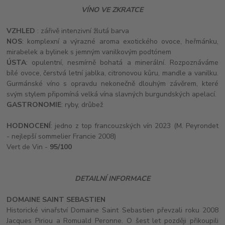
VÍNO VE ZKRATCE
VZHLED
: zářivě intenzivní žlutá barva
NOS
: komplexní a výrazné aroma exotického ovoce, heřmánku,
mirabelek a bylinek s jemným vanilkovým podtónem
ÚSTA
: opulentní, nesmírně bohatá a minerální. Rozpoznáváme
bílé ovoce, čerstvá letní jablka, citronovou kůru, mandle a vanilku.
Gurmánské víno s opravdu nekonečně dlouhým závěrem, které
svým stylem připomíná velká vína slavných burgundských apelací.
GASTRONOMIE
: ryby, drůbež
HODNOCENÍ
: jedno z top francouzských vín 2023 (M. Peyrondet
- nejlepší sommelier Francie 2008)
Vert de Vin -
95/100
DETAILNÍ INFORMACE
DOMAINE SAINT SEBASTIEN
Historické vinařství Domaine Saint Sebastien převzali roku 2008
Jacques Piriou a Romuald Peronne. O šest let později přikoupili