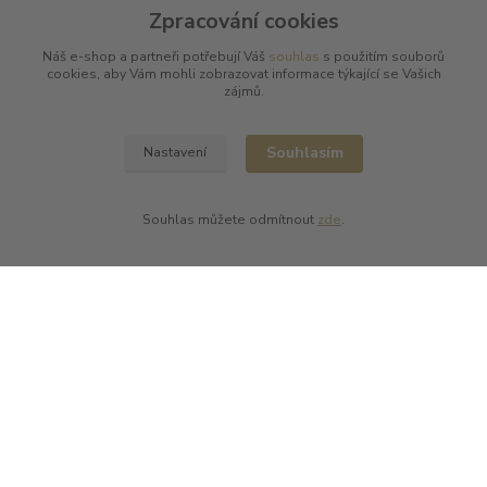
Zpracování cookies
Náš e-shop a partneři potřebují Váš
souhlas
s použitím souborů
Zastupujeme tyto výrobce
cookies, aby Vám mohli zobrazovat informace týkající se Vašich
zájmů.
Arnaud Tessier
Batard Langelier
Souhlasím
Nastavení
Bernard Magrez
Chablis Daniel-Etienne Defaix
Champagne Charles Ellner
Souhlas můžete odmítnout
zde
.
Champagne Jean-Marc Sélèque
Zobrazit další výrobce →
Kde nás najdete
L PLUS - Miloslav Lerch
V Cibulkách 403/11
150 00 Praha 5