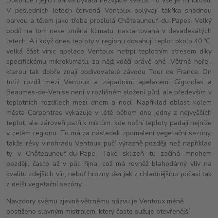
Dokonce i jejich barva bývala nezvykle světlá. To vše je minulostí.
V posledních letech červená Ventoux oplývají takřka shodnou
barvou a tělem jako třeba proslulá Châteauneuf-du-Papes. Velký
podíl na tom nese změna klimatu, nastartovaná v devadesátých
letech. A i když dnes teploty v regionu dosahují teplot okolo 40 ºC,
velká část vinic apelace Ventoux netrpí teplotním stresem díky
specifickému mikroklimatu, za nějž vděčí právě oné „Větrné hoře“,
kterou tak dobře znají obdivovatelé závodu Tour de France. On
totiž rozdíl mezi Ventoux a západními apelacemi Gigondas a
Beaumes-de-Venise není v rozlišném složení půd, ale především v
teplotních rozdílech mezi dnem a nocí. Například oblast kolem
města Carpentras vykazuje v létě během dne jedny z nejvyšších
teplot, ale zároveň patří k místům, kde noční teploty padají nejníže
v celém regionu. To má za následek zpomalení vegetační sezóny,
takže révy vinohradu Ventoux pučí výrazně později než například
ty v Châteauneuf-du-Pape. Také sklizeň tu začíná mnohem
později, často až v půli října, což má rovněž blahodárný vliv na
kvalitu zdejších vín, neboť hrozny těží jak z chladnějšího počasí tak
z delší vegetační sezóny.
Navzdory svému zjevně větrnému názvu je Ventoux méně
postiženo slavným mistralem, který často sužuje otevřenější