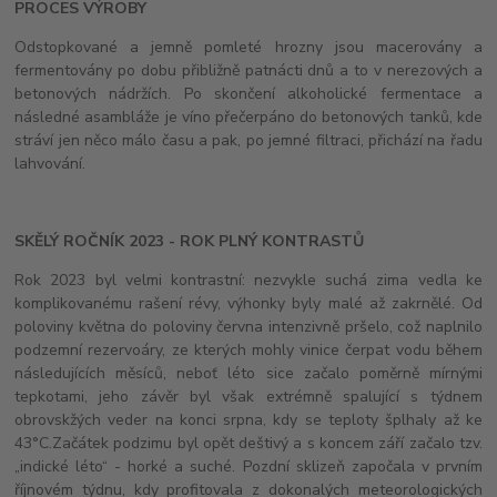
PROCES VÝROBY
Odstopkované a jemně pomleté hrozny jsou macerovány a
fermentovány po dobu přibližně patnácti dnů a to v nerezových a
betonových nádržích. Po skončení alkoholické fermentace a
následné asambláže je víno přečerpáno do betonových tanků, kde
stráví jen něco málo času a pak, po jemné filtraci, přichází na řadu
lahvování.
SKĚLÝ ROČNÍK 2023 - ROK PLNÝ KONTRASTŮ
Rok 2023 byl velmi kontrastní: nezvykle suchá zima vedla ke
komplikovanému rašení révy, výhonky byly malé až zakrnělé. O
d
poloviny května do poloviny června intenzivně pršelo, což naplnilo
podzemní rezervoáry, ze kterých mohly vinice čerpat vodu během
následujících měsíců, neboť léto sice začalo poměrně mírnými
tepkotami, jeho závěr byl však extrémně spalující s týdnem
obrovskžých
veder na konci srpna, kdy se teploty šplhaly až ke
43°C.
Začátek podzimu byl opět deštivý a s koncem září začalo tzv.
„indické léto“ - horké a suché. Pozdní sk
lizeň započala v prvním
říjnovém týdnu, kdy profitovala z dokonalých meteorologických