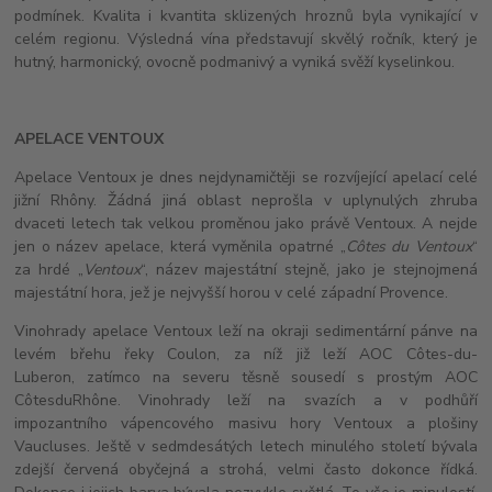
podmínek. Kvalita i kvantita sklizených hroznů byla vynikající v
celém regionu. Výsledná vína představují skvělý ročník, který je
hutný, harmonický, ovocně podmanivý a vyniká svěží kyselinkou.
APELACE VENTOUX
Apelace Ventoux je dnes nejdynamičtěji se rozvíjející apelací celé
jižní Rhôny. Žádná jiná oblast neprošla v uplynulých zhruba
dvaceti letech tak velkou proměnou jako právě Ventoux. A nejde
jen o název apelace, která vyměnila opatrné „
Côtes du Ventoux
“
za hrdé „
Ventoux
“, název majestátní stejně, jako je stejnojmená
majestátní hora, jež je nejvyšší horou v celé západní Provence.
Vinohrady apelace Ventoux leží na okraji sedimentární pánve na
levém břehu řeky Coulon, za níž již leží AOC Côtes-du-
Luberon,
zatímco na severu těsně sousedí s prostým AOC
Côtes
du
Rhône. Vinohrady leží na svazích a v podhůří
impozantního vápencového masivu hory Ventoux a plošiny
Vaucluses. Ještě v sedmdesátých letech minulého století bývala
zdejší červená obyčejná a strohá, velmi často dokonce řídká.