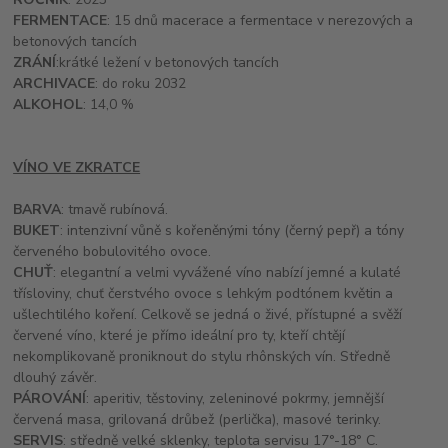
FERMENTACE
: 15 dnů macerace a fermentace v nerezových a
betonových tancích
ZRÁNÍ
:krátké ležení v betonových tancích
ARCHIVACE
: do roku 2032
ALKOHOL
: 14,0 %
VÍNO VE ZKRATCE
BARVA
: tmavě rubínová.
BUKET
: intenzivní vůně s kořeněnými tóny (černý pepř) a tóny
červeného bobulovitého ovoce.
CHUŤ
: elegantní a velmi vyvážené víno nabízí jemné a kulaté
třísloviny, chuť čerstvého ovoce s lehkým podtónem květin a
ušlechtilého koření. Celkově se jedná o živé, přístupné a svěží
červené víno, které je přímo ideální pro ty, kteří chtějí
nekomplikovaně proniknout do stylu rhônských vín. Středně
dlouhý závěr.
PÁROVÁNÍ
: aperitiv, těstoviny, zeleninové pokrmy, jemnější
červená masa, grilovaná drůbež (perlička), masové terinky.
SERVIS
: středně velké sklenky, teplota servisu 17°-18° C.