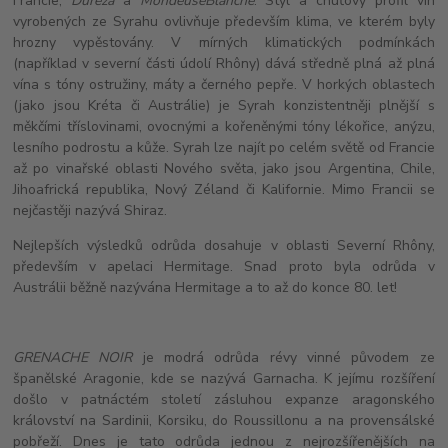
Francie,
Dureza
a
Mondeuse
Blanche
. Styl a chuťový profil vín
vyrobených ze Syrahu ovlivňuje především klima, ve kterém byly
hrozny vypěstovány. V mírných klimatických podmínkách
(například v severní části údolí Rhôny) dává středně plná až plná
vína s tóny ostružiny, máty a černého pepře. V horkých oblastech
(jako jsou Kréta či Austrálie) je Syrah konzistentněji plnější s
měkčími tříslovinami, ovocnými a kořeněnými tóny lékořice, anýzu,
lesního podrostu a kůže. Syrah lze najít po celém světě od Francie
až po vinařské oblasti Nového světa, jako jsou Argentina, Chile,
Jihoafrická republika, Nový Zéland či Kalifornie. Mimo Francii se
nejčastěji nazývá Shiraz.
Nejlepších výsledků odrůda dosahuje v oblasti Severní Rhôny,
především v apelaci Hermitage. Snad proto byla odrůda v
Austrálii běžně nazývána Hermitage a to až do konce 80. let!
GRENACHE NOIR
je modrá odrůda révy vinné původem ze
španělské Aragonie, kde se nazývá Garnacha. K jejímu rozšíření
došlo v patnáctém století zásluhou expanze aragonského
království na Sardinii, Korsiku, do Roussillonu a na provensálské
pobřeží. Dnes je tato odrůda jednou z nejrozšířenějších na