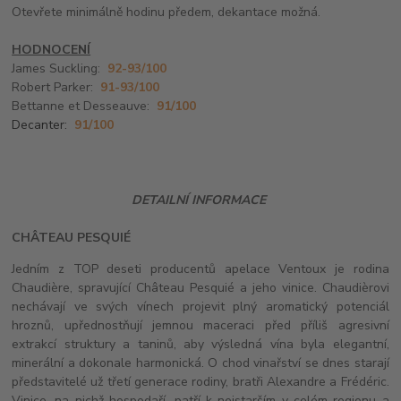
Otevřete minimálně hodinu předem, dekantace možná.
HODNOCENÍ
James Suckling:
92-93/100
Robert Parker:
91-93/100
Bettanne et Desseauve:
91/100
Decanter:
91/100
DETAILNÍ INFORMACE
CH
Â
TEAU PESQUIÉ
Jedním z TOP deseti producentů apelace Ventoux je rodina
Chaudière, spravující Château Pesquié a jeho vinice. Chaudièrovi
nechávají ve svých vínech projevit plný aromatický potenciál
hroznů, upřednostňují jemnou maceraci před příliš agresivní
extrakcí struktury a taninů, aby výsledná vína byla elegantní,
minerální a dokonale harmonická. O chod vinařství se dnes starají
představitelé už třetí generace rodiny, bratři Alexandre a Frédéric.
Vinice, na nichž hospodaří, patří k nejstarším v celém regionu a