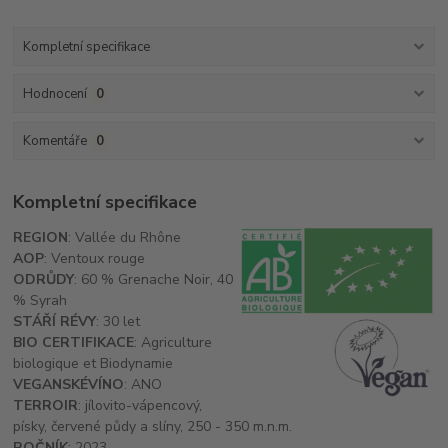
Kompletní specifikace
Hodnocení
0
Komentáře
0
Kompletní specifikace
REGION
: Vallée du Rhône
AOP
: Ventoux rouge
ODRŮDY
: 60 % Grenache Noir, 40
% Syrah
STÁŘÍ RÉVY
: 30 let
BIO CERTIFIKACE
: Agriculture
biologique et Biodynamie
VEGANSKÉ
VÍNO
: ANO
TERROIR
: jílovito-vápencový,
písky, červené půdy a slíny, 250 - 350 m.n.m.
ROČNÍK
: 2023