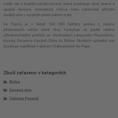
světě. Jde o kvalitní odrůdu hroznů, která produkuje silná, tmavá a
opojná červená, aromatická růžová nebo cukernatá přírodní
sladká vína s vysokým potenciálem zrání.
Ve Francii je s téměř 100 000 hektary jednou z nejvíce
pěstovaných odrůd vinné révy. Vyskytuje se podél celého
středomořského pobřeží, ve vinohradech Languedoc-Roussillonu,
Korsiky, Provence či právě Côtes du Rhône. Skvělých výsledků zde
dosahuje například v apelaci Châteauneuf-du-Pape.
Zboží zařazeno v kategoriích
Rhôna
Červená vína
Château Pesquié