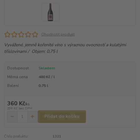
Ohodnotit produkt
Vyvážené, jemně kořenité víno s výraznou ovocností a kulatými
tříslovinami / Objem: 0,75 l
Dostupnost
Skladem
Měrná cena
480 Kč / l
Balení
0.75 l
360 Kč
/
ks
298 Kč
bez DPH
Přidat do košíku
Číslo produktu:
1321