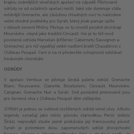
krajinu známějších vinařských apelací na západě. Pěstované
odrůdy se od ostatních apelací neliší, také zde dominuje stále
módnější Grenache, ale zásluhou chladných nocí tu nalézáme
velmi vhodné podmínky pro Syrah, který jinak panuje spíše
v oblasti severní Rhôny. Pěstuje se tu rovněž pozdně dozrávají
Mourvèdre, stejně jako tradiční Cinsault. Ale je tu též nově
povolená odrůda Marselan (kříženec Cabernetu Sauvignon a
Grenache), pro niž vyjadřují velké nadšení bratři Chaudièrovi z
Château Pesquié. Cení si na ní především schopnosti odolávat
houbovým chorobám.
ODRŮDY
V apelaci Ventoux se pěstuje široká paleta odrůd: Grenache
Blanc, Roussanne, Clairette, Bourbolenc, Cinsault, Mourvèdre,
Carignan, Grenache Noir a Syrah. Dvě posledně jmenované jsou
pro červená vína z Château Pesquié těmi stěžejními.
SYRAH
je jednou ze světově rozšířených odrůd vinné révy. Ačkoliv
legendy označují jako místo původu starověkou Persii (město
Šíráz), nejnovější studie jasně prokázala její francouzský původ.
Syrah je potomkem dvou zapomenutých odrůd jihovýchodní