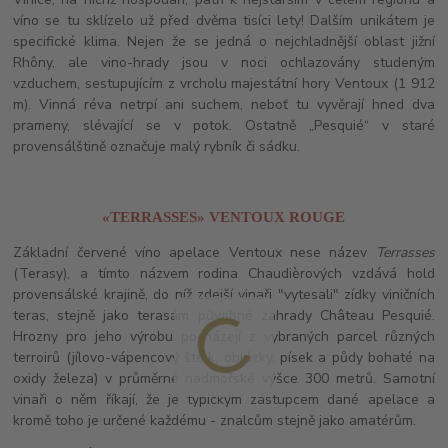
víno se tu sklízelo už před dvěma tisíci lety! Dalším unikátem je
specifické klima. Nejen že se jedná o nejchladnější oblast jižní
Rhôny, ale vino-hrady jsou v noci ochlazovány studeným
vzduchem, sestupujícím z vrcholu majestátní hory Ventoux (1 912
m). Vinná réva netrpí ani suchem, neboť tu vyvěrají hned dva
prameny, slévající se v potok. Ostatně „Pesquié“ v staré
provensálštině označuje malý rybník či sádku.
«TERRASSES» VENTOUX ROUGE
Základní červené víno apelace Ventoux nese název
Terrasses
(Terasy), a tímto názvem rodina Chaudièrových vzdává hold
provensálské krajině, do níž zdejší vinaři "vytesali" zídky viničních
teras, stejně jako terasám půvabné zahrady Château Pesquié.
Hrozny pro jeho výrobu pocházejí z vybraných parcel různých
terroirů (jílovo-vápencový štěrk, oblázky, písek a půdy bohaté na
oxidy železa) v průměrné nadmořské výšce 300 metrů. Samotní
vinaři o něm říkají, že je typickým zástupcem dané apelace a
kromě toho je určené každému - znalcům stejně jako amatérům.