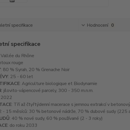
etní specifikace
Hodnocení
0
tní specifikace
: Vallée du Rhône
ntoux rouge
Y
: 80 % Syrah, 20 % Grenache Noir
ÉVY
: 25 - 60 let
TIFIKACE
: Agriculture biologique et Biodynamie
R
: jílovito-vápencové parcely, 300 - 350 m.n.m.
: 2022
TACE
: Tří až čtyřtýdenní macerace s jemnou extrakcí v betonov
2 - 15 měsíců: 30 % betonové nádrže, 70 % dubové sudy (225 a
SUDŮ
: 40 % nové sudy, 60 % používané (2 - 3 roky)
ACE
: do roku 2033