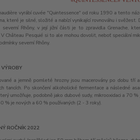
«QUINTESSENCE» VENT
audière vyrábí cuvée "Quintessence" od roku 1990 a tento náze
na, které je silné, složité a nabízí vynikající rovnováhu i svěžes
e severní Rhôny, v její jižní části je to zpravidla Grenache, 
 V Château Pesquié si to ale mohou dovolit, neboť speciální mikr
podmínky severní Rhôny.
 VÝROBY
vané a jemně pomleté hrozny jsou macerovány po dobu tří až 
ch tancích. Po skončení alkoholické fermentace a následné a
který umožňuje, podobně jako dubové sudy, mikrooxidaci a 70 % 
0 % je nových a 60 % používaných (2 - 3 roky).
NÝ ROČNÍK 2022