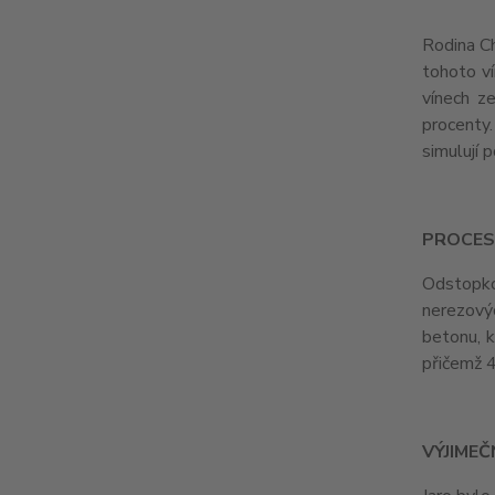
Rodina Ch
tohoto ví
vínech z
procenty.
simulují 
PROCES
Odstopko
nerezový
betonu, 
přičemž 4
VÝJIMEČ