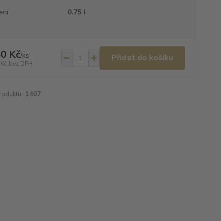
ení
0.75 l
0 Kč
/
ks
Přidat do košíku
 Kč
bez DPH
roduktu:
1407