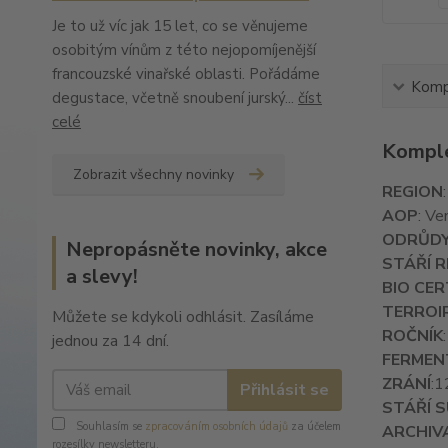
Je to už víc jak 15 let, co se věnujeme
osobitým vínům z této nejopomíjenější
francouzské vinařské oblasti. Pořádáme
Kompl
degustace, včetně snoubení jurský...
číst
celé
Komple
Zobrazit všechny novinky
REGION
AOP
: Ve
ODRŮD
Nepropásněte novinky, akce
STÁŘÍ R
a slevy!
BIO CER
TERROI
Můžete se kdykoli odhlásit. Zasíláme
ROČNÍK
jednou za 14 dní.
FERMEN
ZRÁNÍ
:1
Přihlásit se
STÁŘÍ 
Souhlasím se
zpracováním osobních údajů
za účelem
ARCHIV
rozesílky newsletteru.