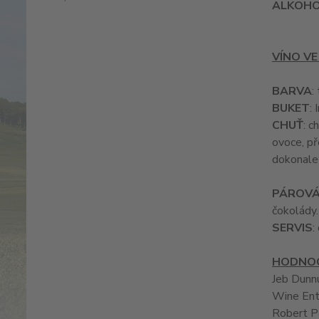
ALKOH
VÍNO VE
BARVA
:
BUKET
:
CHUŤ
: c
ovoce, př
dokonale 
PÁROVÁ
čokolády.
SERVIS
:
HODNOC
Jeb Dun
Wine En
Robert 