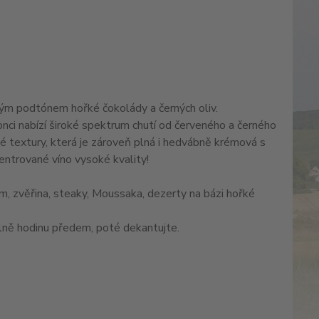
ůdným podtónem hořké čokolády a černých oliv.
konci nabízí široké spektrum chutí od červeného a černého
né textury, která je zároveň plná i hedvábně krémová s
entrované víno vysoké kvality!
ím, zvěřina, steaky, Moussaka, dezerty na bázi hořké
álně hodinu předem, poté dekantujte.