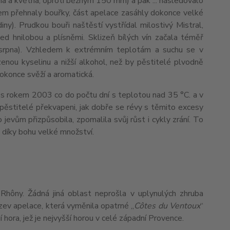
na a května, oproti běžným 150 mm) a pak ... následovalo
ionem přehnaly bouřky, část apelace zasáhly dokonce velké
y). Prudkou bouři naštěstí vystřídal milostivý Mistral,
řed hnilobou a plísněmi. Sklizeň bílých vín začala téměř
. srpna). Vzhledem k extrémním teplotám a suchu se v
zenou kyselinu a nižší alkohol, než by pěstitelé plvodně
dokonce svěží a aromatická.
 s rokem 2003 co do počtu dní s teplotou nad 35 °C. a v
 pěstitelé překvapeni, jak dobře se révy s těmito excesy
evům přizpůsobila, zpomalila svůj růst i cykly zrání. To
 díky bohu velké množství.
í Rhôny. Žádná jiná oblast neprošla v uplynulých zhruba
zev apelace, která vyměnila opatrné „
Côtes du Ventoux
“
í hora, jež je nejvyšší horou v celé západní Provence.