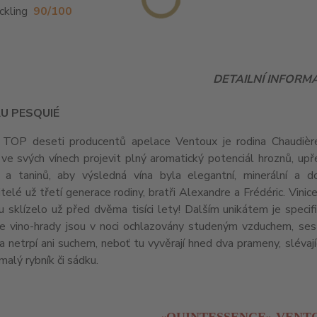
ckling
90/100
DETAILNÍ INFORM
U PESQUIÉ
 TOP deseti producentů apelace Ventoux je rodina Chaudière, 
 ve svých vínech projevit plný aromatický potenciál hroznů, upř
y a taninů, aby výsledná vína byla elegantní, minerální a d
telé už třetí generace rodiny, bratři Alexandre a Frédéric. Vinice
u sklízelo už před dvěma tisíci lety! Dalším unikátem je specifi
le vino-hrady jsou v noci ochlazovány studeným vzduchem, ses
a netrpí ani suchem, neboť tu vyvěrají hned dva prameny, slévaj
malý rybník či sádku.