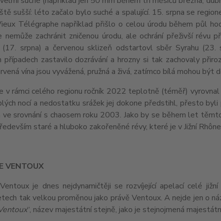
 velmi suché (například jen 50 mm během tří měsíců března, dub
ště sušší: léto začalo bylo suché a spalující. 15. srpna se reg
ieux Télégraphe například přišlo o celou úrodu během půl hodin
e nemůže zachránit zničenou úrodu, ale ochrání přeživší révu p
 (17. srpna) a červenou sklizeň odstartovl sběr Syrahu (23
 případech zastavilo dozrávání a hrozny si tak zachovaly přiro
ervená vína jsou vyvážená, pružná a živá, zatímco bílá mohou být 
e v rámci celého regionu ročník 2022 teplotně (téměř) vyrovnal
lých nocí a nedostatku srážek jej dokone předstihl, přesto byli
 ve srovnání s chaosem roku 2003. Jako by se během let těmto j
ředevším staré a hluboko zakořeněné révy, které je v Jižní Rhône
E VENTOUX
entoux je dnes nejdynamičtěji se rozvíjející apelací celé jižn
etech tak velkou proměnou jako právě Ventoux. A nejde jen o ná
Ventoux
“, název majestátní stejně, jako je stejnojmená majestátn