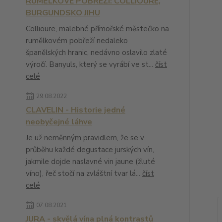
RUMĚLKOVÉ POBŘEŽÍ: COLLIOURE,
BURGUNDSKO JIHU
Collioure, malebné přímořské městečko na
rumělkovém pobřeží nedaleko
španělských hranic, nedávno oslavilo zlaté
výročí. Banyuls, který se vyrábí ve st...
číst
celé
29.08.2022
CLAVELIN - Historie jedné
neobyčejné láhve
Je už neměnným pravidlem, že se v
průběhu každé degustace jurských vín,
jakmile dojde naslavné vin jaune (žluté
víno), řeč stočí na zvláštní tvar lá...
číst
celé
07.08.2021
JURA - skvělá vína plná kontrastů