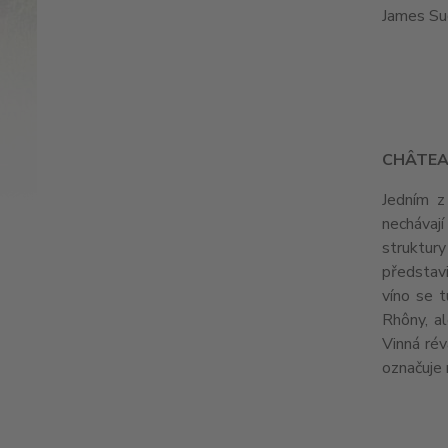
James Su
CH
Â
TEA
Jedním z
nechávají
struktur
představi
víno se t
Rhôny, a
Vinná rév
označuje 