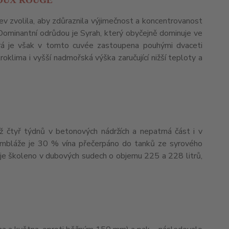
OUX ROUGE
v zvolila, aby zdůraznila výjimečnost a koncentrovanost
t. Dominantní odrůdou je Syrah, který obyčejně dominuje ve
která je však v tomto cuvée zastoupena pouhými dvaceti
oklima i vyšší nadmořská výška zaručující nižší teploty a
čtyř týdnů v betonových nádržích a nepatrná část i v
sambláže je 30 % vína přečerpáno do tanků ze syrového
je školeno v dubových sudech o objemu 225 a 228 litrů,