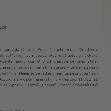
ACE
spravující Château Pesquié a jeho vinice. Chaudièrovi
ednostňují jemnou maceraci před příliš agresivní extrakcí
okonale harmonická. O chod vinařství se dnes starají
, na nichž hospodaří, patří k nejstarším v celém regionu a
cké klima. Nejen že se jedná o nejchladnější oblast jižní
tupujícím z vrcholu majestátní hory Ventoux (1 912 m).
ící se v potok. Ostatně „Pesquié“ v staré provensálštině