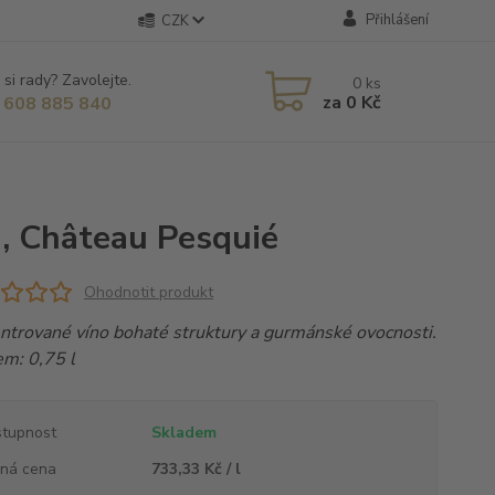
Přihlášení
CZK
 si rady? Zavolejte.
0
ks
za
0 Kč
 608 885 840
, Château Pesquié
Ohodnotit produkt
ntrované víno bohaté struktury a gurmánské ovocnosti.
em: 0,75 l
tupnost
Skladem
ná cena
733,33 Kč / l