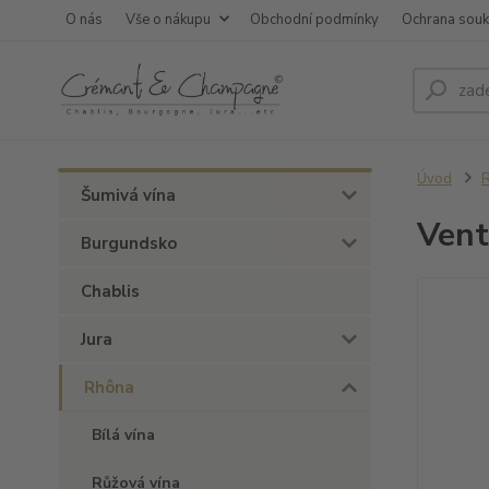
O nás
Vše o nákupu
Obchodní podmínky
Ochrana sou
Úvod
Šumivá vína
Vent
Burgundsko
Chablis
Jura
Rhôna
Bílá vína
Růžová vína