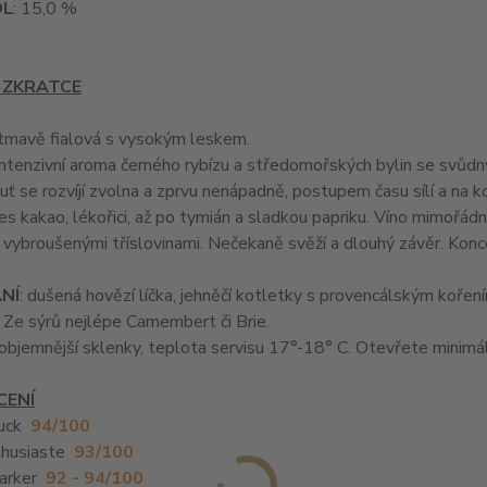
OL
: 15,0 %
 ZKRATCE
 tmavě fialová s vysokým leskem.
 Intenzivní aroma černého rybízu a středomořských bylin se sv
huť se rozvíjí zvolna a zprvu nenápadně, postupem času sílí a na 
es kakao, lékořici, až po tymián a sladkou papriku. Víno mimořád
vybroušenými tříslovinami. Nečekaně svěží a dlouhý závěr. Konc
NÍ
: dušená hovězí líčka, jehněčí kotletky s provencálským kořen
 Ze sýrů nejlépe Camembert či Brie.
 objemnější sklenky, teplota servisu 17°-18° C. Otevřete minim
ENÍ
nuck
94/100
thusiaste
93/100
Parker
92 - 94/100