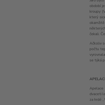
Jaro bylo
období je
kroupy (V
který sic
okamžitě
některých
čekali. Č
Ačkoliv s
počtu tep
vyrovnala
se týká p
APELAC
Apelace V
dvaceti l
za hrdé „