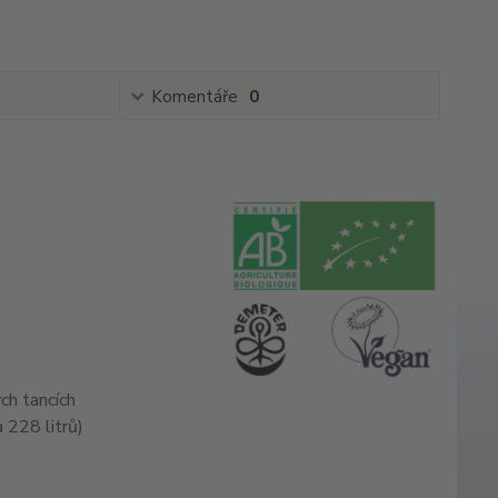
Komentáře
0
ých tancích
 228 litrů)