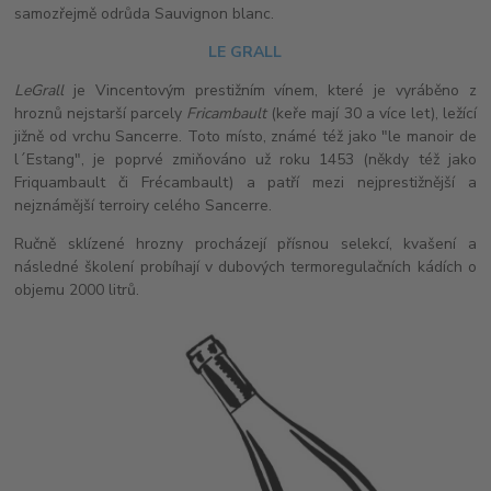
samozřejmě odrůda Sauvignon blanc.
LE GRALL
Le
Grall
je Vincentovým prestižním vínem, které je vyráběno z
hroznů nejstarší parcely
Fricambault
(keře mají 30 a více let), ležící
jižně od vrchu Sancerre. Toto místo, známé též jako "le manoir de
l´Estang", je poprvé zmiňováno už roku 1453 (někdy též jako
Friquambault či Frécambault) a patří mezi nejprestižnější a
nejznámější terroiry celého Sancerre.
Ručně sklízené hrozny procházejí přísnou selekcí, kvašení a
následné školení probíhají v dubových termoregulačních kádích o
objemu 2000 litrů.