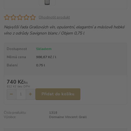
Ohodnotit produkt
Nejvyšší řada Grallových vín, opulentní, elegantní a máslově hebké
víno z odrůdy Savignon blanc / Objem 0,75 l
Dostupnost
Skladem
Měrná cena
986,67 Kč / l
Balení
0.75 l
740 Kč
/
ks
612 Kč
bez DPH
Přidat do košíku
Číslo produktu:
1318
Výrobce:
Domaine Vincent Grall