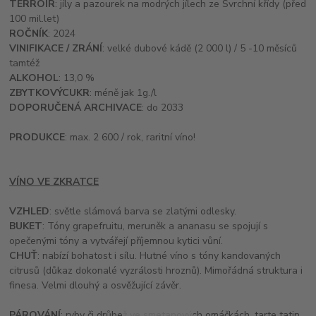
TERROIR
: jíly a pazourek na modrých jílech ze Svrchní křídy (před
100 mil.let)
ROČNÍK
: 2024
VINIFIKACE / ZRÁNÍ
: velké dubové kádě (2 000 l) / 5 -10 měsíců
tamtéž
ALKOHOL
: 13,0 %
ZBYTKOVÝ
CUKR
: méně jak 1g./l
DOPORUČENÁ ARCHIVACE
: do 2033
PRODUKCE
: max. 2 600 / rok, raritní víno!
VÍNO VE ZKRATCE
VZHLED
: světle slámová barva se zlatými odlesky.
BUKET
: Tóny grapefruitu, meruněk a ananasu se spojují s
opečenými tóny a vytvářejí příjemnou kytici vůní.
CHUŤ
: nabízí bohatost i sílu. Hutné víno s tóny kandovaných
citrusů (důkaz dokonalé vyzrálosti hroznů). Mimořádná struktura i
finesa. Velmi dlouhý a osvěžující závěr.
PÁROVÁNÍ
: ryby či drůbež ve smetanových omáčkách, tarte tatin,