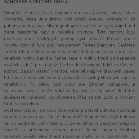
SANCERRE A VINCENT GRALL
Vinařství Vincent Grall najdeme na jihozápadním okraji obce
Sancerre, která dala jméno celé zdejší apelaci, vyznačující se
pahorkatou krajinou. Místní geologické složení se vyznačuje hned
třemi zásadními typy a několika podtypy. Tyto terroiry byly
utvářeny erozí rozličných geologických útvarů. Proces eroze
vyvolal vznik tří typů půd, nazývaných Terres blanches, Caillotes
(a Grillottes) a Silex. Vincentův dědeček Jean pocházel z proslulé
vinařské rodiny, babička Renée zase z rodiny, která od nepaměti
vyráběla zdejší proslulý sýr Crottin de Chavignol. Když se Vincent
rozhodl založit vlastní vinařství, věnoval nejprve dlouhých deset
let života sbírání zkušeností; pracoval u svých příbuzných v jejich
vinařstvích. Po celou tuto dobu ale zároveň nakupoval a
vysazoval vinice, takže když si byl jist, že nasbíral dostatek
zkušeností i znalostí, byl připraven. Píše se rok 2000 a Vincent
Grall s manželkou
Adelaïde vstupují do nové fáze svého profesního života – zahajují
výrobu vlastních vín. Od té doby obdělávají necelé čtyři hektary
vinic v biodynamickém režimu. Díky neuvěřitelné pestrosti zdejších
terroirů a přítomnosti mnoha mikro- klimat mohou Grallovi
vytvářet skvělá vína hned několika stylů. A v hlavní roli je