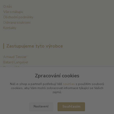
O nás
Vše o nákupu
Obchodní podmínky
Ochrana soukromí
Kontakty
Zastupujeme tyto výrobce
Arnaud Tessier
Batard Langelier
Bernard Magrez
Chablis Daniel-Etienne Defaix
Zpracování cookies
Champagne Charles Ellner
Champagne Jean-Marc Sélèque
Náš e-shop a partneři potřebují Váš
souhlas
s použitím souborů
cookies, aby Vám mohli zobrazovat informace týkající se Vašich
zájmů.
Zobrazit další výrobce →
Souhlasím
Nastavení
Kde nás najdete