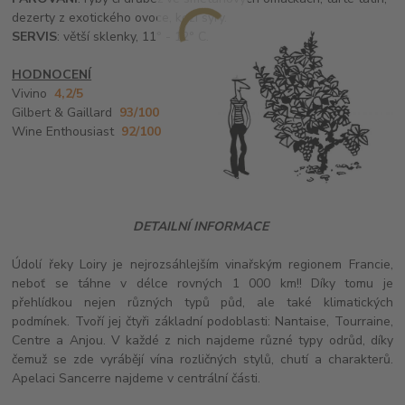
dezerty z exotického ovoce, kozí sýry.
SERVIS
: větší sklenky, 11° - 12° C.
HODNOCENÍ
Vivino
4,2/5
Gilbert & Gaillard
93/100
Wine Enthousiast
92/100
DETAILNÍ INFORMACE
Údolí řeky Loiry je nejrozsáhlejším vinařským regionem Francie,
neboť se táhne v délce rovných 1 000 km!! Díky tomu je
přehlídkou nejen různých typů půd, ale také klimatických
podmínek. Tvoří jej čtyři základní podoblasti: Nantaise, Tourraine,
Centre a Anjou. V každé z nich najdeme různé typy odrůd, díky
čemuž se zde vyrábějí vína rozličných stylů, chutí a charakterů.
Apelaci Sancerre najdeme v centrální části.