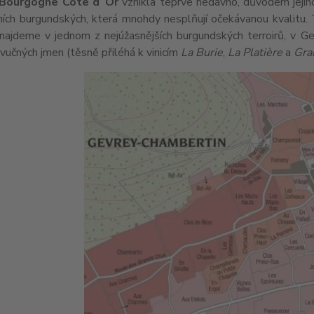
Bourgogne Côte d´Or
vznikla teprve nedávno, důvodem jejího 
ích burgundských, která mnohdy nesplňují očekávanou kvalitu. T
 najdeme v jednom z nejúžasnějších burgundských terroirů, v G
zvučných jmen (těsně přiléhá k vinicím
La Burie
,
La Platière
a
Gra