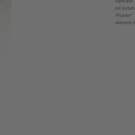
Apelace
od ostatn
Prunier
“
vinicemi 