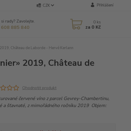
Přihlášení
CZK
 si rady? Zavolejte.
0
ks
za
0 Kč
 608 885 840
2019, Château de Laborde - Hervé Kerlann
nier» 2019, Château de
Ohodnotit produkt
turované červené víno z parcel Gevrey-Chambertinu,
é a šťavnaté, z mimořádného ročníku 2019 Objem: