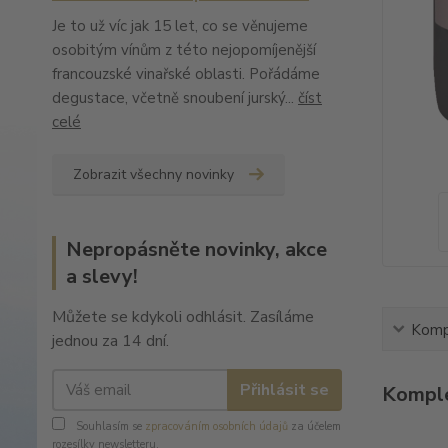
Je to už víc jak 15 let, co se věnujeme
osobitým vínům z této nejopomíjenější
francouzské vinařské oblasti. Pořádáme
degustace, včetně snoubení jurský...
číst
celé
Zobrazit všechny novinky
Nepropásněte novinky, akce
a slevy!
Můžete se kdykoli odhlásit. Zasíláme
Kompl
jednou za 14 dní.
Přihlásit se
Komple
Souhlasím se
zpracováním osobních údajů
za účelem
rozesílky newsletteru.