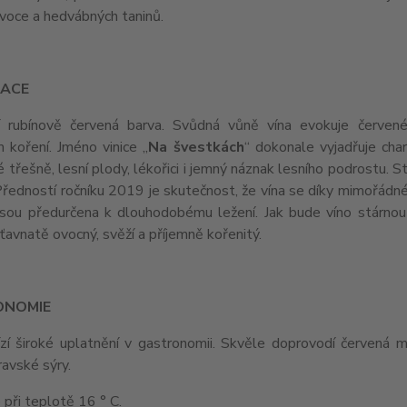
ovoce a hedvábných taninů.
ACE
ní rubínově červená barva. Svůdná vůně vína evokuje červen
 koření. Jméno vinice „
Na švestkách
“ dokonale vyjadřuje cha
é třešně, lesní plody, lékořici i jemný náznak lesního podrostu. S
Předností ročníku 2019 je skutečnost, že vína se díky mimořádné 
jsou předurčena k dlouhodobému ležení. Jak bude víno stárnou
šťavnatě ovocný, svěží a příjemně kořenitý.
ONOMIE
zí široké uplatnění v gastronomii. Skvěle doprovodí červená ma
 či kravské sýry.
e při teplotě 16 ° C.