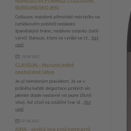
RUMĚLKOVÉ POBŘEŽÍ: COLLIOURE,
BURGUNDSKO JIHU
Collioure, malebné přímořské městečko na
rumělkovém pobřeží nedaleko
španělských hranic, nedávno oslavilo zlaté
výročí. Banyuls, který se vyrábí ve st...
číst
celé
29.08.2022
CLAVELIN - Historie jedné
neobyčejné láhve
Je už neměnným pravidlem, že se v
průběhu každé degustace jurských vín,
jakmile dojde naslavné vin jaune (žluté
víno), řeč stočí na zvláštní tvar lá...
číst
celé
07.08.2021
JURA - skvělá vína plná kontrastů