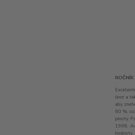
ROČNÍK 
Excelentn
únor a ta
aby zneho
80 %, což
pinoty. P
1998. Av
hodnoty 