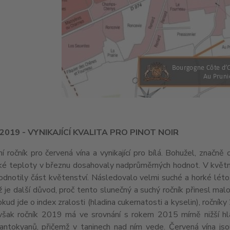
2019 - VYNIKAJÍCÍ KVALITA PRO PINOT NOIR
í ročník pro červená vína a vynikající pro bílá. Bohužel, znač
ké teploty v březnu dosahovaly nadprůměrných hodnot. V květnu s
dnotily část květenství. Následovalo velmi suché a horké léto, 
 je další důvod, proč tento slunečný a suchý ročník přinesl malo
okud jde o index zralosti (hladina cukernatosti a kyselin), ročn
šak ročník 2019 má ve srovnání s rokem 2015 mírně nižší hlad
antokyanů, přičemž v taninech nad ním vede. Červená vína jso