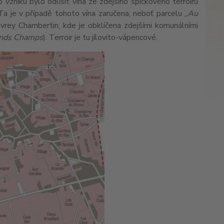
vzniku bylo odlišit vína ze zdejšího špičkového terroiru
a je v případě tohoto vína zaručena, neboť parcelu „
Au
evrey Chambertin, kde je obklíčena zdejšími komunálními
nds Champs
). Terroir je tu jílovito-vápencové.