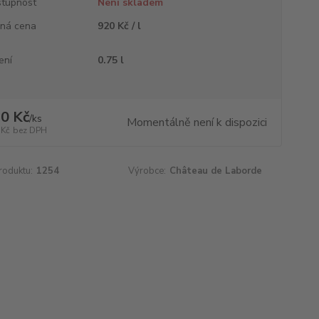
tupnost
Není skladem
ná cena
920 Kč / l
ení
0.75 l
0 Kč
/
ks
Momentálně není k dispozici
 Kč
bez DPH
roduktu:
1254
Výrobce:
Château de Laborde