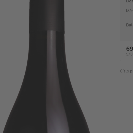
Dos
Měr
Bal
69
570
Číslo p