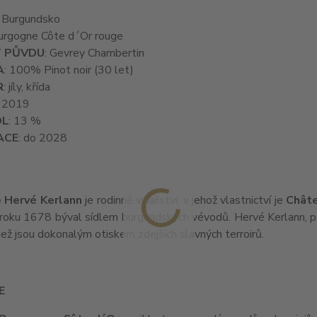
: Burgundsko
ourgogne Côte d´Or rouge
 PŮVDU
: Gevrey Chambertin
A
: 100% Pinot noir (30 let)
R
: jíly, křída
: 2019
OL
: 13 %
ACE
: do 2028
 Hervé Kerlann
je rodinné vinařství, v jehož vlastnictví je
Chât
roku 1678 býval sídlem burgundských vévodů. Hervé Kerlann, p
 jež jsou dokonalým otiskem zdejších slavných terroirů.
E