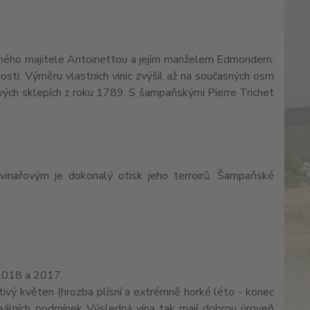
sného majitele Antoinettou a jejím manželem Edmondem.
osti. Výměru vlastních vinic zvýšil až na současných osm
dových sklepích z roku 1789. S šampaňskými Pierre Trichet
vinařovým je dokonalý otisk jeho terroirů. Šampaňské
 2018 a 2017.
štivý květen (hrozba plísní a extrémně horké léto - konec
eálních podmínek Výsledná vína tak mají dobrou úroveň