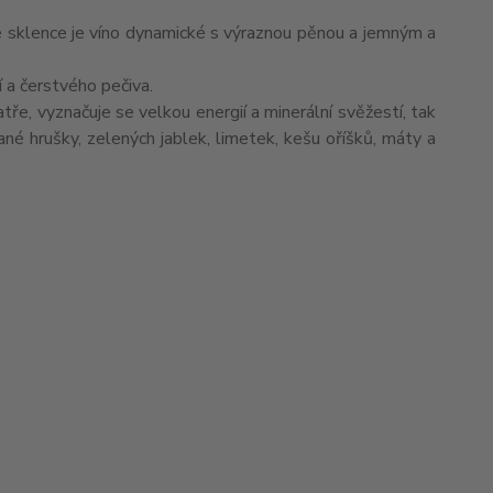
Ve sklence je víno dynamické s výraznou pěnou a jemným a
í a čerstvého pečiva.
tře, vyznačuje se velkou energií a minerální svěžestí, tak
vané hrušky, zelených jablek, limetek, kešu oříšků, máty a