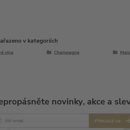
zařazeno v kategoriích
á vína
Champagne
Mais
epropásněte novinky, akce a slev
Přihlásit se