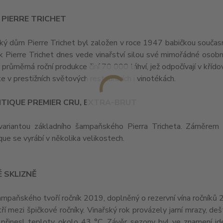
 PIERRE TRICHET
ý dům Pierre Trichet byl založen v roce 1947 babičkou souča
uk Pierre Trichet dnes vede vinařství silou své mimořádné osobn
 průměrná roční produkce činí 70 000 láhví, jež odpočívají v kří
e v prestižních světových restauracích i vinotékách.
TIQUE PREMIER CRU, EXTRA-BRUT
 variantou základního šampaňského Pierra Tricheta. Záměrem 
ue se vyrábí v několika velikostech.
 SKLIZNĚ
mpaňského tvoří ročník 2019, doplněný o rezervní vína ročníků
ří mezi špičkové ročníky. Vinařský rok provázely jarní mrazy, de
 přinesl teploty okolo 43 °C. Závěr sezony byl ve znamení id