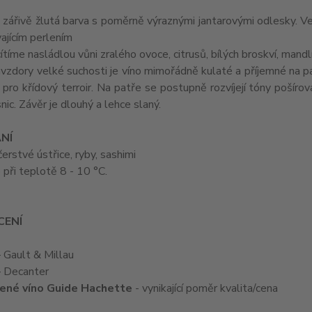
: zářivě žlutá barva s poměrně výraznými jantarovými odlesky. 
ajícím perlením
 cítíme nasládlou vůni zralého ovoce, citrusů, bílých broskví, mandl
avzdory velké suchosti je víno mimořádně kulaté a příjemné na pa
 pro křídový terroir. Na patře se postupně rozvíjejí tóny pošíro
nic. Závěr je dlouhý a lehce slaný.
NÍ
čerstvé ústřice, ryby, sashimi
e při teplotě 8 - 10 °C.
ENÍ
 Gault & Millau
 Decanter
ené víno Guide Hachette
- vynikající poměr kvalita/cena