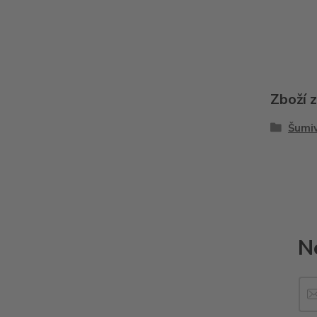
Zboží 
Šumiv
N