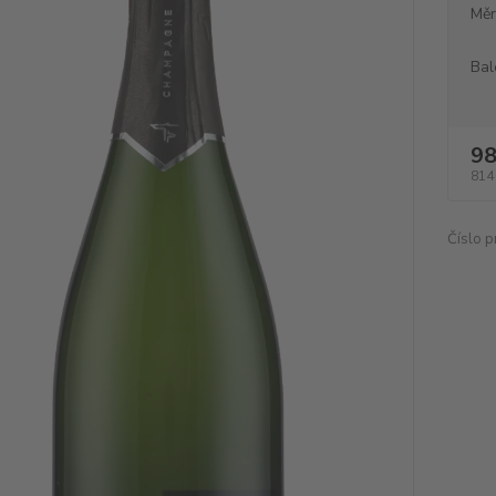
Měr
Bal
98
814
Číslo p