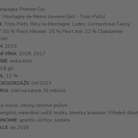
hampagne Premier Cru
T
: Montagne de Reims (severní část - Trois-Puits)
R
: Trois-Puits, Rilly-la-Montagne, Ludes, Cormontreuil,Taissy
Y
: 53 % Pinot Meunier. 25 % Pinot noir, 22 % Chardonnay
: NV
N
: 2019
Í VÍNA
: 2018, 2017
RIE
: extra-brut
 3,8 g/l
OL
: 12 %
DEGORZÁŽE
: 04/2023
MKA
: zrání na kalech 36 měsíců
alé ovoce, citrusy, čerstvé pečivo
nergické, minerálně svěží, hrušky, limetky, kvasnice. Středně dlo
ONOMIE
: aperitiv, ústřice, sashimi
ACE
: do 2026