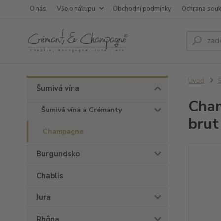
O nás
Vše o nákupu
Obchodní podmínky
Ochrana sou
Úvod
Š
Šumivá vína
Cham
Šumivá vína a Crémanty
brut
Champagne
Burgundsko
Chablis
Jura
Rhôna