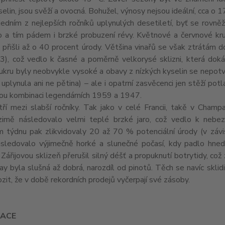
yselin, jsou svěží a ovocná. Bohužel, výnosy nejsou ideální, cca o 
jedním z nejlepších ročníků uplynulých desetiletí, byť se rovně
o a tím pádem i brzké probuzení révy. Květnové a červnové kru
 přišli až o 40 procent úrody. Většina vinařů se však ztrátám do
), což vedlo k časné a poměrně velkorysé sklizni, která dokáza
ukru byly neobvykle vysoké a obavy z nízkých kyselin se nepotvrd
 uplynula ani ne pětina) – ale i opatrní zasvěcenci jen stěží po
kou kombinaci legendárních 1959 a 1947.
ří mezi slabší ročníky. Tak jako v celé Francii, takě v Champa
zimě následovalo velmi teplé brzké jaro, což vedlo k nebe
 týdnu pak zlikvidovaly 20 až 70 % potenciální úrody (v závi
ásledovalo výjimečně horké a slunečné počasí, kdy padlo hned
. Zářijovou sklizeň přerušil silný déšť a propuknutí botrytidy, co
y byla slušná až dobrá, narozdíl od pinotů. Těch se navíc skl
ozit, že v době rekordních prodejů vyčerpají své zásoby.
ACE