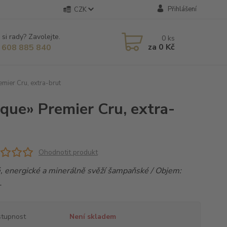
Přihlášení
CZK
 si rady? Zavolejte.
0
ks
za
0 Kč
 608 885 840
mier Cru, extra-brut
que» Premier Cru, extra-
Ohodnotit produkt
é, energické a minerálně svěží šampaňské / Objem:
L
tupnost
Není skladem