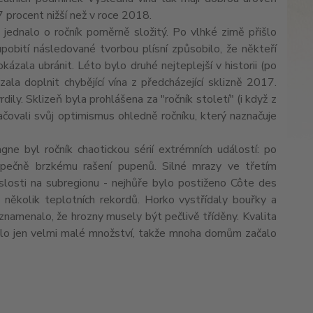
17 procent nižší než v roce 2018.
ž jednalo o ročník poměrně složitý. Po vlhké zimě přišlo
pobití následované tvorbou plísní způsobilo, že někteří
kázala ubránit. Léto bylo druhé nejteplejší v historii (po
la doplnit chybějící vína z předcházející sklizně 2017.
ily. Sklizeň byla prohlášena za "ročník století" (i když z
tlačovali svůj optimismus ohledně ročníku, který naznačuje
gne byl ročník chaotickou sérií extrémních událostí: po
zpečně brzkému rašení pupenů. Silné mrazy ve třetím
slosti na subregionu - nejhůře bylo postiženo Côte des
 několik teplotních rekordů. Horko vystřídaly bouřky a
ž znamenalo, že hrozny musely být pečlivě tříděny. Kvalita
idilo jen velmi malé množství, takže mnoha domům začalo