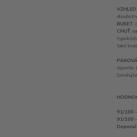
VZHLED
dlouhotrv
BUKET
:
CHUŤ
: n
typických
také kvas
PÁROVÁ
Aperitiv, 
Servírujt
HODNOC
91/100
–
91/100
–
Doporuč