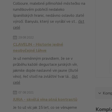
Collioure, malebné přímořské městečko na
rumělkovém pobřeží nedaleko
španělských hranic, nedávno oslavilo zlaté
výročí. Banyuls, který se vyrábí ve st...
číst
celé
29.08.2022
CLAVELIN - Historie jedné
neobyčejné láhve
Je už neměnným pravidlem, že se v
průběhu každé degustace jurských vín,
jakmile dojde naslavné vin jaune (žluté
víno), řeč stočí na zvláštní tvar lá...
číst
celé
07.08.2021
Kompl
JURA - skvělá vína plná kontrastů
Je to už víc jak 15 let, co se věnujeme
Komple