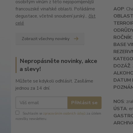
osobitým vínům z této nejopomíjenější
AOP
: C
francouzské vinařské oblasti. Pořádáme
OBLAS
degustace, včetně snoubení jurský...
číst
TERROI
celé
ODRŮD
ROČNÍK
Zobrazit všechny novinky
BASE VI
REZERVN
KATEGO
Nepropásněte novinky, akce
DOZÁŽ
:
a slevy!
ALKOH
DATUM 
Můžete se kdykoli odhlásit. Zasíláme
POZNÁ
jednou za 14 dní.
NOS
: zr
Přihlásit se
ÚSTA
: e
Souhlasím se
zpracováním osobních údajů
za účelem
GASTR
rozesílky newsletteru.
ARCHIV