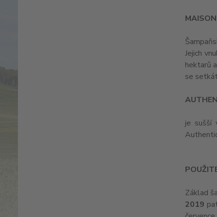
MAISON
Šampaňsk
Jejich vn
hektarů a
se setkát
AUTHEN
je sušší
Authentiq
POUŽITÉ
Základ ša
2019
pat
července