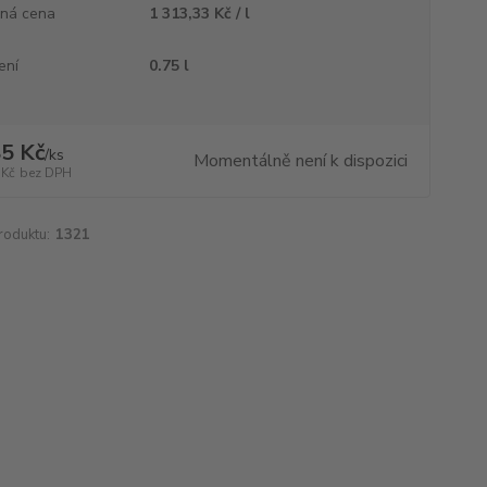
ná cena
1 313,33 Kč / l
ení
0.75 l
5 Kč
/
ks
Momentálně není k dispozici
 Kč
bez DPH
roduktu:
1321