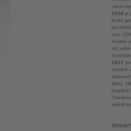
cukru i k
2018
je 
brzké jar
pěstitelé
roce 2003
Hladiny c
něj zatím
teoretic
2017
pat
chladné 
dubnovém
Bars). N
krupobití
Chardonna
reálně hr
DEGUST