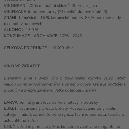
VINOBRANÍ
: 70 % manuální sklizeň, 30 % strojová
VINIFIKACE
: betonové tanky (21), velké dubové kádě (3)
ZRÁNÍ
: 12 měsíců - 15 % keramické amfory, 85 % barikové sudy
(cca polovina nových)
ALKOHOL
: 13,0 %
KONZUMACE - ARCHIVACE
: 2026 - 2045
CELKOVÁ PRODUKCE
: 110 000 láhví
VÍNO VE ZKRATCE
Elegantní, plné a svěží víno z dokonalého ročníku 2022 nabízí
velkou komplexnost červeného a černého ovoce, která je podtržena
dlouhým a svěžím závěrem. Velký potenciál k zrání !
BARVA
: temně granátová barva s fialovými odlesky.
BUKET
: velmi jemný, přesto bohatý. Rozeznáváme tóny květin,
šalvěje, malin, bezinek, černého rybízu, lesního podrostu, tabáku a
ušlechtilého koření.
CHUŤ
: středně plné, ale pěkně koncentrované víno elegantního