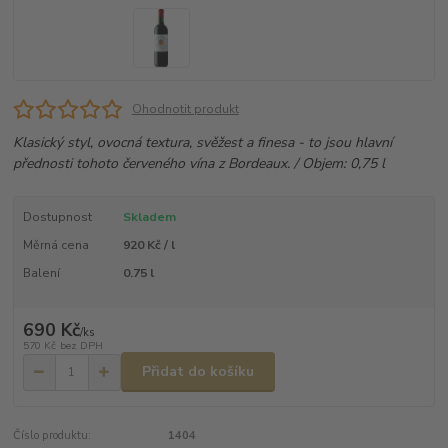
Ohodnotit produkt
Klasický styl, ovocná textura, svěžest a finesa - to jsou hlavní
přednosti tohoto červeného vína z Bordeaux. / Objem: 0,75 l
Dostupnost
Skladem
Měrná cena
920 Kč / l
Balení
0.75 l
690 Kč
/
ks
570 Kč
bez DPH
Přidat do košíku
Číslo produktu:
1404