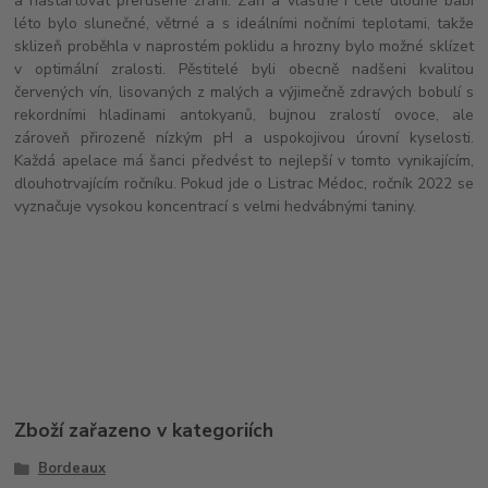
a nastartovat přerušené zrání. Září a vlastně i celé dlouhé babí
léto bylo slunečné, větrné a s ideálními nočními teplotami, takže
sklizeň proběhla v naprostém poklidu a hrozny bylo možné sklízet
v optimální zralosti. Pěstitelé byli obecně nadšeni kvalitou
červených vín, lisovaných z malých a výjimečně zdravých bobulí s
rekordními hladinami antokyanů, bujnou zralostí ovoce, ale
zároveň přirozeně nízkým pH a uspokojivou úrovní kyselosti.
Každá apelace má šanci předvést to nejlepší v tomto vynikajícím,
dlouhotrvajícím ročníku. Pokud jde o Listrac Médoc, ročník 2022 se
vyznačuje vysokou koncentrací s velmi hedvábnými taniny.
Zboží zařazeno v kategoriích
Bordeaux