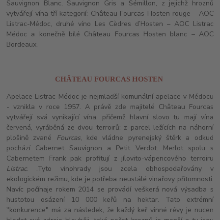
Sauvignon Blanc, Sauvignon Gris a Sémillon, z jejichž hroznů
vytvářejí vína tří kategorií: Château Fourcas Hosten rouge - AOC
Listrac-Médoc, druhé víno Les Cèdres d’Hosten – AOC Listrac
Médoc a konečně bílé Château Fourcas Hosten blanc – AOC
Bordeaux.
CHÂTEAU FOURCAS HOSTEN
Apelace Listrac-Médoc je nejmladší komunální apelace v Médocu
- vznikla v roce 1957. A právě zde majitelé Château Fourcas
vytvářejí svá vynikající vína, přičemž hlavní slovo tu mají vína
červená, vyráběná ze dvou terroirů: z parcel ležících na náhorní
plošině zvané
Fourcas
, kde vládne pyrenejský štěrk a odkud
pochází Cabernet Sauvignon a Petit Verdot. Merlot spolu s
Cabernetem Frank pak profitují z jílovito-vápencového terroiru
Listrac
. .Tyto vinohrady jsou zcela obhospodařovány v
ekologickém režimu, kde je potřeba neustálé vinařovy přítomnosti.
Navíc počínaje rokem 2014 se provádí veškerá nová výsadba s
hustotou osázení 10 000 keřů na hektar. Tato extrémní
"konkurence" má za následek, že každý keř vinné révy je nucen