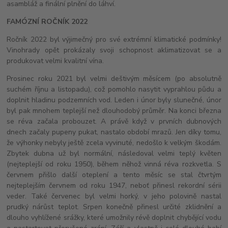
asambláž a finální plnění do láhví.
FAMÓZNÍ ROČNÍK 2022
Ročník 2022 byl výjimečný pro své extrémní klimatické podmínky!
Vinohrady opět prokázaly svoji schopnost aklimatizovat se a
produkovat velmi kvalitní vína.
Prosinec roku 2021 byl velmi deštivým měsícem (po absolutně
suchém říjnu a listopadu), což pomohlo nasytit vyprahlou půdu a
doplnit hladinu podzemních vod. Leden i únor byly slunečné, únor
byl pak mnohem teplejší než dlouhodobý průměr. Na konci března
se réva začala probouzet. A právě když v prvních dubnových
dnech začaly pupeny pukat, nastalo období mrazů. Jen díky tomu,
že výhonky nebyly ještě zcela vyvinuté, nedošlo k velkým škodám.
Zbytek dubna už byl normální, následoval velmi teplý květen
(nejteplejší od roku 1950), během něhož vinná réva rozkvetla. S
červnem přišlo další oteplení a tento měsíc se stal čtvrtým
nejteplejším červnem od roku 1947, neboť přinesl rekordní sérii
veder. Také červenec byl velmi horký, v jeho polovině nastal
prudký nárůst teplot. Srpen konečně přinesl určité zklidnění a
dlouho vyhlížené srážky, které umožnily révě doplnit chybějící vodu