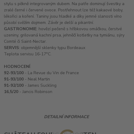
stylu s pěkně integrovaným dubem. Na patře dominují švestky a
zralé černé i červené ovoce. Postřehnout lze též kakaové boby,
lékořici a koření. Taniny jsou hladké a díky jemné slanosti víno
působí svěžím dojmem. Závěr je delší a pikantní.
GASTRONOMIE
: hovězí pečeně s hříbkovou omáčkou, čerstvé
uzeniny, grilovaná kachní prsa, jehněčí kotletky na tymiánu, sýry
Comté či Saint-Nectar.
SERVIS
: objemnější sklenky typu Bordeaux
Teplota servisu 16-17°C.
HODNOCENÍ
:
92-93/100
- La Revue du Vin de France
91-93/100
- Neal Martin
91-92/100
- James Suckling
16,5/20
- Jancis Robinson
DETAILNÍ INFORMACE