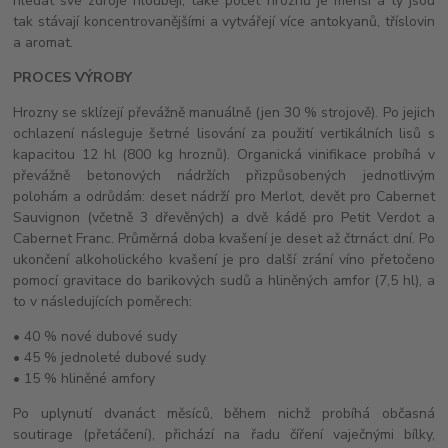
hledat své zdroje hlouběji, také počet hroznů je menší a ty jsou
tak stávají koncentrovanějšími a vytvářejí více antokyanů, tříslovin
a aromat.
PROCES VÝROBY
Hrozny se sklízejí převážně manuálně (jen 30 % strojově). Po jejich
ochlazení násleguje šetrné lisování za použití vertikálních lisů s
kapacitou 12 hl (800 kg hroznů). Organická vinifikace probíhá v
převážně betonových nádržích přizpůsobených jednotlivým
polohám a odrůdám: deset nádrží pro Merlot, devět pro Cabernet
Sauvignon (včetně 3 dřevěných) a dvě kádě pro Petit Verdot a
Cabernet Franc. Průměrná doba kvašení je deset až čtrnáct dní. Po
ukončení alkoholického kvašení je pro další zrání víno přetočeno
pomocí gravitace do barikových sudů a hliněných amfor (7,5 hl), a
to v následujících poměrech:
• 40 % nové dubové sudy
• 45 % jednoleté dubové sudy
• 15 % hliněné amfory
Po uplynutí dvanáct měsíců, během nichž probíhá občasná
soutirage (přetáčení), přichází na řadu číření vaječnými bílky,