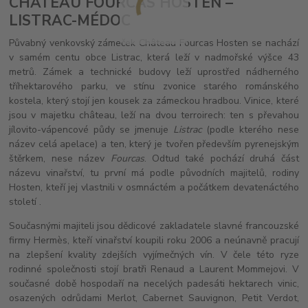
CHÂTEAU FOURCAS HOSTEN –
LISTRAC-MÉDOC
Půvabný venkovský zámeček Château Fourcas Hosten se nachází
v samém centu obce Listrac, která leží v nadmořské výšce 43
metrů. Zámek a technické budovy leží uprostřed nádherného
tříhektarového parku, ve stínu zvonice starého románského
kostela, který stojí jen kousek za zámeckou hradbou. Vinice, které
jsou v majetku château, leží na dvou terroirech: ten s převahou
jílovito-vápencové půdy se jmenuje
Listrac
(podle kterého nese
název celá apelace) a ten, který je tvořen především pyrenejským
štěrkem, nese název
Fourcas
. Odtud také pochází druhá část
názevu vinařství, tu první má podle původních majitelů, rodiny
Hosten, kteří jej vlastnili v osmnáctém a počátkem devatenáctého
století .
Současnými majiteli jsou dědicové zakladatele slavné francouzské
firmy Hermès, kteří vinařství koupili roku 2006 a neúnavně pracují
na zlepšení kvality zdejších vyjímečných vín. V čele této ryze
rodinné společnosti stojí bratři Renaud a Laurent Mommejovi. V
současné době hospodaří na necelých padesáti hektarech vinic,
osazených odrůdami Merlot, Cabernet Sauvignon, Petit Verdot,