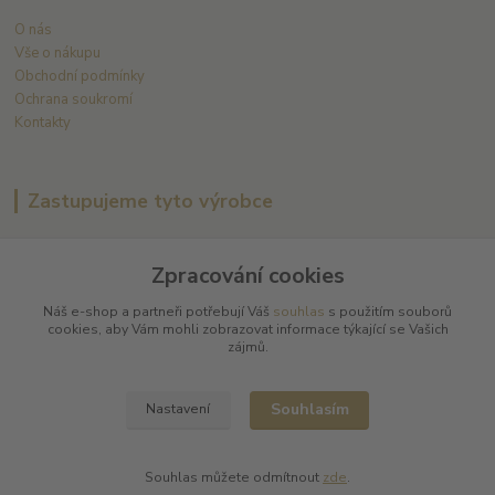
O nás
Vše o nákupu
Obchodní podmínky
Ochrana soukromí
Kontakty
Zastupujeme tyto výrobce
Arnaud Tessier
Zpracování cookies
Batard Langelier
Bernard Magrez
Náš e-shop a partneři potřebují Váš
souhlas
s použitím souborů
Chablis Daniel-Etienne Defaix
cookies, aby Vám mohli zobrazovat informace týkající se Vašich
Champagne Charles Ellner
zájmů.
Champagne Jean-Marc Sélèque
Zobrazit další výrobce →
Souhlasím
Nastavení
Souhlas můžete odmítnout
zde
.
Kde nás najdete