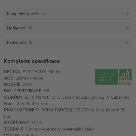
Kompletní specifikace
Hodnocení
0
Komentáře
0
Kompletní specifikace
REGION
: BORDEAUX (Médoc)
AOC
: Listrac-Médoc
ROČNÍK
: 2022
BIO-CERTIFIKACE
: AB
ODRŮDY
: 53 % Merlot, 43 % Cabernet Sauvignon,2 % Cabernet
Franc, 2 % Petit Verdot
PRODUKTIVNÍ PLOCHA PARCELY
: 37,250 ha (z celkových 50
ha)
STÁŘÍ RÉVY
: 30 let
TERROIR
: jílovito-vápencový, pyrenejský štěrk
VÝNOS
: 22 hl/ha