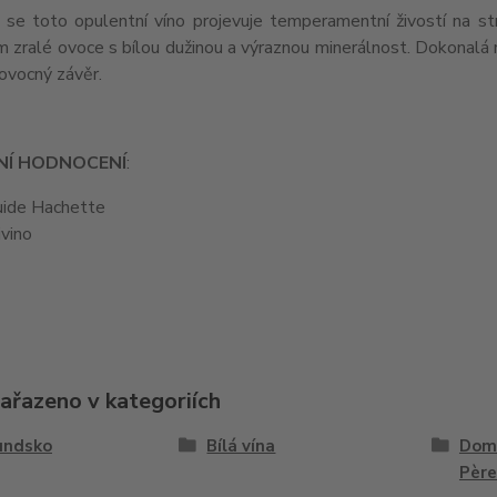
 se toto opulentní víno projevuje temperamentní živostí na str
 zralé ovoce s bílou dužinou a výraznou minerálnost. Dokonalá 
ovocný závěr.
LNÍ HODNOCENÍ
:
uide Hachette
ivino
zařazeno v kategoriích
undsko
Bílá vína
Doma
Père