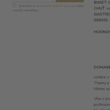
BUKET
:
Souhlasím se
zpracováním osobních údajů
za účelem
CHUŤ
: v
rozesílky newsletteru.
GASTR
SERVIS
:
HODNOC
DOMAINE
vznikla v
Thierry a
Michel o
Vína z pr
profesion