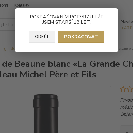
kromí
Kontakty
POKRAČOVÁNÍM POTVRZUJI, ŽE
Nevíte
JSEM STARŠÍ 18 LET.
Hledat
+420
POKRAČOVAT
ODEJÍT
Burgundsko
Bílá vína
Côte de Beaune blanc «La Grande Châtelaine» 2
 de Beaune blanc «La Grande C
leau Michel Père et Fils
Prvotř
měsíců
Objem