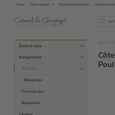
O nás
Vše o nákupu
Obchodní podmínky
Ochrana sou
Úvod
Šumivá vína
Côte
Burgundsko
Poul
Bílá vína
Beaujolais
Červená vína
Beaujolais
Chablis