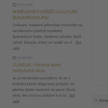
30.01.2026
RUMĚLKOVÉ POBŘEŽÍ: COLLIOURE,
BURGUNDSKO JIHU
Collioure, malebné přímořské městečko na
rumělkovém pobřeží nedaleko
španělských hranic, nedávno oslavilo zlaté
výročí. Banyuls, který se vyrábí ve st...
číst
celé
29.08.2022
CLAVELIN - Historie jedné
neobyčejné láhve
Je už neměnným pravidlem, že se v
průběhu každé degustace jurských vín,
jakmile dojde naslavné vin jaune (žluté
víno), řeč stočí na zvláštní tvar lá...
číst
Kompl
celé