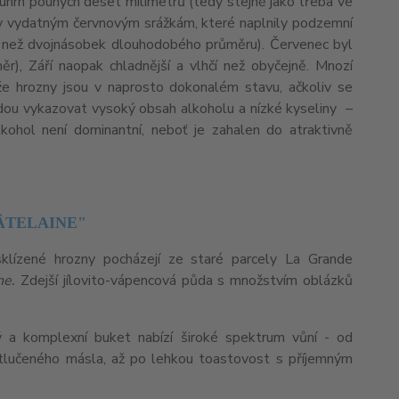
ý úhrn pouhých deset milimetrů (tedy stejně jako třeba ve
íky vydatným červnovým srážkám, které naplnily podzemní
 než dvojnásobek dlouhodobého průměru). Červenec byl
r), Září naopak chladnější a vlhčí než obyčejně. Mnozí
i, že hrozny jsou v naprosto dokonalém stavu, ačkoliv se
dou vykazovat vysoký obsah alkoholu a nízké kyseliny –
lkohol není dominantní, neboť je zahalen do atraktivně
ÂTELAINE"
ě sklízené hrozny pocházejí ze staré parcely La Grande
ne.
Zdejší jílovito-vápencová půda s množstvím oblázků
ý a komplexní buket nabízí široké spektrum vůní - od
 stlučeného másla, až po lehkou toastovost s příjemným