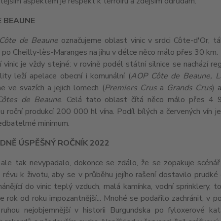
tějším aspektem je respekt k terroiru a zdejším odrůdám.
E BEAUNE
Côte de Beaune
označujeme oblast vinic v srdci Côte-d'Or, 
 po Cheilly-lès-Maranges na jihu v délce něco málo přes 30 km.
 vinic je vždy stejné: v rovině podél státní silnice se nachází re
lity leží apelace obecní i komunální (
AOP Côte de Beaune, L
 ve svazích a jejich lomech (
Premiers Crus
a
Grands Crus
) 
Côtes de Beaune
. Celá tato oblast čítá něco málo přes 4 
 roční produkcí 200 000 hl vína. Podíl bílých a červených vín 
nedbatelmé minimum.
DNĚ ÚSPĚŠNÝ ROČNÍK 2022
 ale tak nevypadalo, dokonce se zdálo, že se zopakuje scéná
 révu k životu, aby se v průběhu jejího rašení dostavilo prudké
hánějící do vinic teplý vzduch, malá kamínka, vodní sprinklery
je rok od roku impozantnější... Mnohé se podařilo zachránit, v 
ruhou nejobjemnější v historii Burgundska po fyloxerové kat