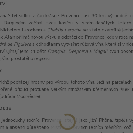
TVÍ
:
vinařství sídlící v čarokrásné Provence, asi 30 km východně
Burgunďan začínal svoji kariéru v sedm-desátých letech
 Michelem Larochem a
Chablis Laroche
se stalo okamžitě jedním
 Alain přijímá novou výzvu a odchází do Provence, kde v roce n
dré de Figuière
s odhodláním vytvářet růžová vína, která si v ni
ví ujímají jeho tři děti:
François, Delphina
a
Magali
tvoří doko
ejšího proslulého regionu.
R
:
 nichž pocházejí hrozny pro výrobu tohoto vína, leží na parcel
vořené břidlicí protkané velkým množstvím křemenných žilek (
 (odrůda Mourvèdre).
 2018
:
 jednoduchý ročník. Provence, stejně jako jižní Rhôna, trpěla
 a absenci důležitého Mistralu v prvních letních měsících, což