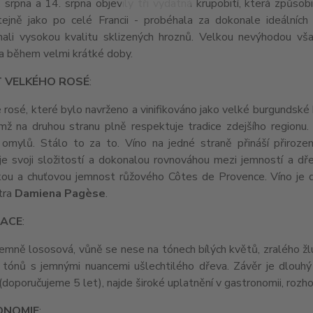
. srpna a 14. srpna objevily tři vydatná krupobití, která způso
tejně jako po celé Francii - probéhala za dokonale ideálních
ali vysokou kvalitu sklizených hroznů. Velkou nevýhodou však
a během velmi krátké doby.
T VELKÉHO ROSÉ
:
rosé, které bylo navrženo a vinifikováno jako velké burgundské
čemž na druhou stranu plně respektuje tradice zdejšího regionu
 omylů. Stálo to za to. Víno na jedné straně přináší přirozen
e svoji složitostí a dokonalou rovnováhou mezi jemností a dřev
kou a chuťovou jemnost růžového Côtes de Provence. Víno je 
tra
Damiena Pagèse
.
ACE
:
jemně lososová, vůně se nese na tónech bílých květů, zralého ž
 tónů s jemnými nuancemi ušlechtilého dřeva. Závěr je dlouhý
(doporučujeme 5 let), najde široké uplatnění v gastronomii, rozh
ONOMIE
: