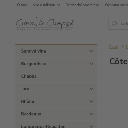
O nás
Vše o nákupu
Obchodní podmínky
Ochrana sou
Úvod
Šumivá vína
Côte
Burgundsko
Chablis
Jura
Rhôna
Bordeaux
Languedoc-Rousillon