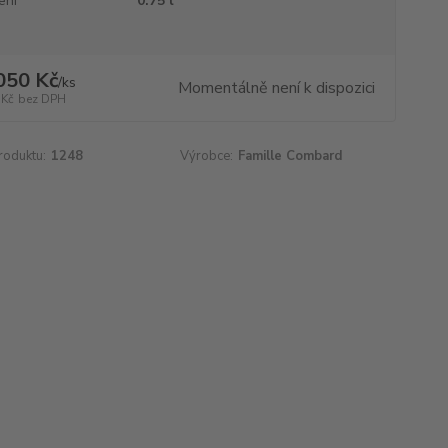
ení
0.75 l
050 Kč
/
ks
Momentálně není k dispozici
 Kč
bez DPH
roduktu:
1248
Výrobce:
Famille Combard