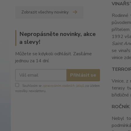
VINAŘS
Zobrazit všechny novinky
Rodinné 
původem 
přítelem
Nepropásněte novinky, akce
1992 však
a slevy!
Saint An
se vinařst
Můžete se kdykoli odhlásit. Zasíláme
vinice zd
jednou za 14 dní.
TERROI
Přihlásit se
Vinice, z
Souhlasím se
zpracováním osobních údajů
za účelem
terasy t
rozesílky newsletteru.
břidličné
ROČNÍK
Nebyl to
podmínkám