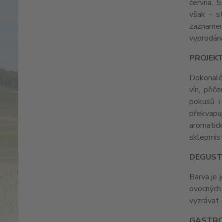
června, 5
však - s
zaznamen
vyprodán
PROJEK
Dokonalé 
vín, při
pokusů i
překvapuj
aromatic
sklepmis
DEGUST
Barva je 
ovocných
vyzrávat 
GASTR