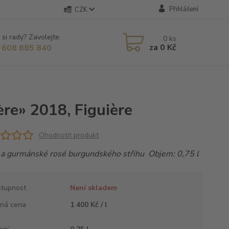
Přihlášení
CZK
 si rady? Zavolejte.
0
ks
za
0 Kč
 608 885 840
re» 2018, Figuière
Ohodnotit produkt
 a gurmánské rosé burgundského střihu Objem: 0,75 l
tupnost
Není skladem
ná cena
1 400 Kč / l