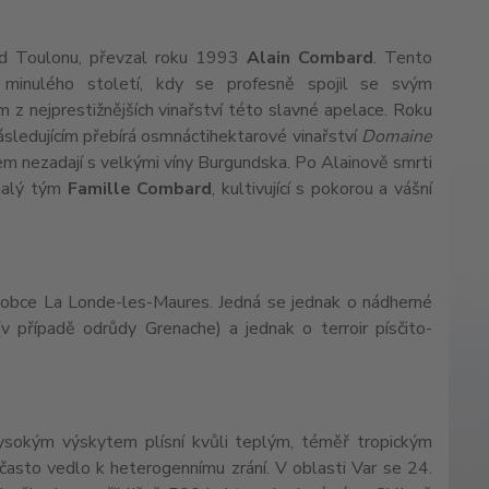
 od Toulonu, převzal roku 1993
Alain Combard
. Tento
 minulého století, kdy se profesně spojil se svým
 z nejprestižnějších vinařství této slavné apelace. Roku
ásledujícím přebírá osmnáctihektarové vinařství
Domaine
čem nezadají s velkými víny Burgundska. Po Alainově smrti
nalý tým
Famille Combard
, kultivující s pokorou a vášní
ách obce La Londe-les-Maures. Jedná se jednak o nádherné
v případě odrůdy Grenache) a jednak o terroir písčito-
 vysokým výskytem plísní kvůli teplým, téměř tropickým
 často vedlo k heterogennímu zrání. V oblasti Var se 24.