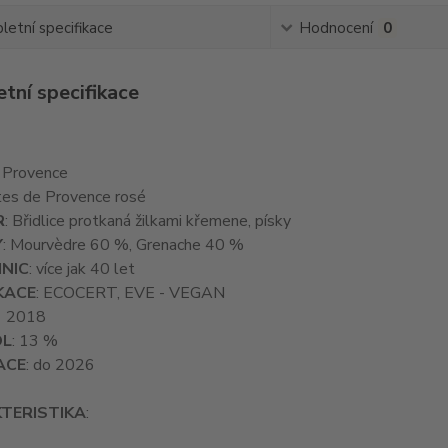
etní specifikace
Hodnocení
0
tní specifikace
: Provence
tes de Provence rosé
R
: Břidlice protkaná žilkami křemene, písky
Y
: Mourvèdre 60 %, Grenache 40 %
INIC
: více jak 40 let
KACE
: ECOCERT, EVE - VEGAN
: 2018
OL
: 13 %
ACE
: do 2026
TERISTIKA
: