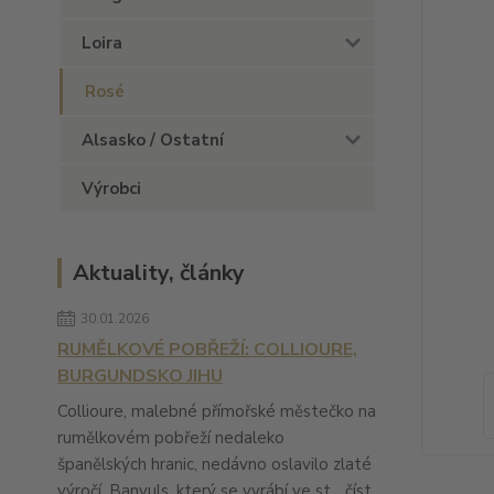
Loira
Rosé
Alsasko / Ostatní
Výrobci
Aktuality, články
30.01.2026
RUMĚLKOVÉ POBŘEŽÍ: COLLIOURE,
BURGUNDSKO JIHU
Collioure, malebné přímořské městečko na
rumělkovém pobřeží nedaleko
španělských hranic, nedávno oslavilo zlaté
výročí. Banyuls, který se vyrábí ve st...
číst