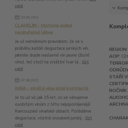
celé
Kompl
29.08.2022
CLAVELIN - Historie jedné
Komple
neobyčejné láhve
Je už neměnným pravidlem, že se v
průběhu každé degustace jurských vín,
REGION
jakmile dojde naslavné vin jaune (žluté
AOP
: Cô
víno), řeč stočí na zvláštní tvar lá...
číst
TERROI
celé
ODRŮD
STÁŘÍ V
07.08.2021
CERTIFI
JURA - skvělá vína plná kontrastů
ROČNÍK
ALKOH
Je to už víc jak 15 let, co se věnujeme
ARCHIV
osobitým vínům z této nejopomíjenější
francouzské vinařské oblasti. Pořádáme
CHARAK
degustace, včetně snoubení jurský...
číst
celé