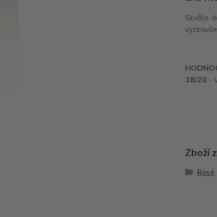
Skvěle d
vyzkoušet
HODNOC
18/20
- V
Zboží 
Rosé