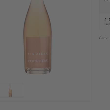
Bal
1 
868
Číslo p