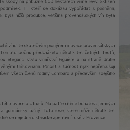
bila škody na přibližně 500 hektarech vinné révy. Sklizeň
 podmínek. Ti, kteří se dokázali vypořádat s plísněmi,
 byla nížší produkce, většina provensálských vín byla
 bílé víno! Je skutečným pionýrem inovace provensálských
. Tomuto počinu předcházelo několik let četných testů,
ou eleganci stylu vinařství Figuière a na straně druhé
ěnými tříslovinami. Plnost a tučnost nijak nepřehlušují
dílem všech členů rodiny Combard a především zdejšího
lutého ovoce a citrusů. Na patře cítíme bohatost jemných
 a gurmánsky tučný. Toto rosé, které může několik let
odně se nejedná o klasické aperitivní rosé z Provence.