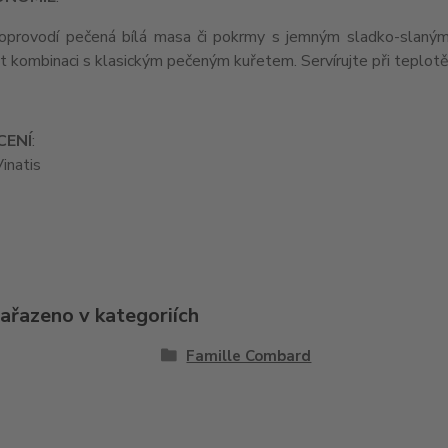
oprovodí pečená bílá masa či pokrmy s jemným sladko-slaným k
 kombinaci s klasickým pečeným kuřetem. Servírujte při teplot
ENÍ
:
inatis
zařazeno v kategoriích
Famille Combard