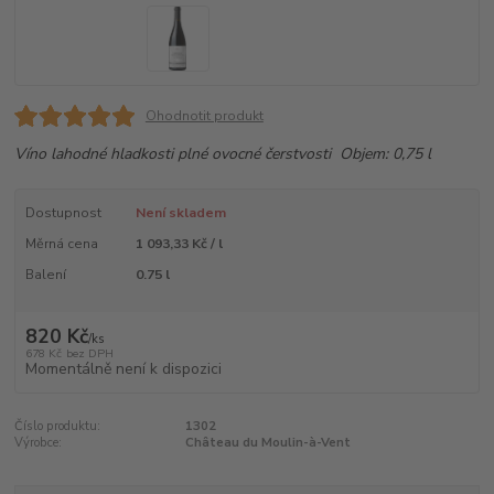
Ohodnotit produkt
Víno lahodné hladkosti plné ovocné čerstvosti Objem: 0,75 l
Dostupnost
Není skladem
Měrná cena
1 093,33 Kč / l
Balení
0.75 l
820 Kč
/
ks
678 Kč
bez DPH
Momentálně není k dispozici
Číslo produktu:
1302
Výrobce:
Château du Moulin-à-Vent