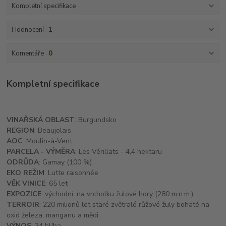
Kompletní specifikace
Hodnocení
1
Komentáře
0
Kompletní specifikace
VINAŘSKÁ OBLAST
: Burgundsko
REGION
: Beaujolais
AOC
: Moulin-à-Vent
PARCELA - VÝMĚRA
: Les Vérillats - 4,4 hektaru
ODRŮDA
: Gamay (100 %)
EKO REŽIM
: Lutte raisonnée
VĚK VINICE
: 65 let
EXPOZICE
: východní, na vrcholku žulové hory (280 m.n.m.)
TERROIR
: 220 milionů let staré zvětralé růžové žuly bohaté na
oxid železa, manganu a mědi
VÝNOS
: 34 hl/ha