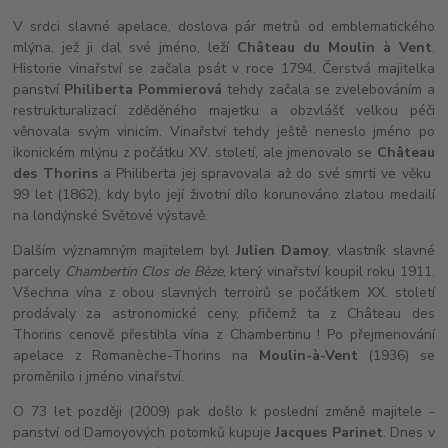
V srdci slavné apelace, doslova pár metrů od emblematického
mlýna, jež ji dal své jméno, leží
Château du Moulin à Vent
.
Historie vinařství se začala psát v roce 1794. Čerstvá majitelka
panství
Philiberta Pommierová
tehdy začala se zvelebováním a
restrukturalizací zděděného majetku a obzvlášť velkou péči
věnovala svým vinicím. Vinařství tehdy ještě neneslo jméno po
ikonickém mlýnu z počátku XV. století, ale jmenovalo se
Château
des Thorins
a Philiberta jej spravovala až do své smrti ve věku
99 let (1862), kdy bylo její životní dílo korunováno zlatou medailí
na londýnské Světové výstavě.
Dalším významným majitelem byl
Julien Damoy
, vlastník slavné
parcely
Chambertin Clos de Bèze
, který vinařství koupil roku 1911.
Všechna vína z obou slavných terroirů se počátkem XX. století
prodávaly za astronomické ceny, přičemž ta z Château des
Thorins cenově přestihla vína z Chambertinu ! Po přejmenování
apelace z Romanèche-Thorins na
Moulin-à-Vent
(1936) se
proměnilo i jméno vinařství.
O 73 let později (2009) pak došlo k poslední změně majitele -
panství od Damoyových potomků kupuje
Jacques Parinet
. Dnes v