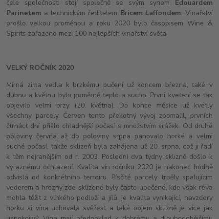
čele společnosti stojí společně se svým synem
Edouardem
Parinetem
a technickým ředitelem
Bricem Laffondem
. Vinařství
prošlo velkou proměnou a roku 2020 bylo časopisem Wine &
Spirits zařazeno mezi 100 nejlepších vinařství světa.
VELKÝ ROČNÍK 2020
Mírná zima vedla k brzkému pučení už koncem března, také v
dubnu a květnu bylo poměrně teplo a sucho. První kvetení se tak
objevilo velmi brzy (20. května). Do konce měsíce už kvetly
všechny parcely. Červen tento překotný vývoj zpomalil, prvních
čtrnáct dní přišlo chladnější počasí s množstvím srážek. Od druhé
poloviny června až do poloviny srpna panovalo horké a velmi
suché počasí, takže sklizeň byla zahájena už 20. srpna, což ji řadí
k těm nejranějším od r. 2003. Poslední dva týdny sklizně došlo k
výraznému ochlazení. Kvalita vín ročníku 2020 je nakonec hodně
odvislá od konkrétního terroiru. Písčité parcely trpěly spalujícím
vederem a hrozny zde sklízené byly často upečené, kde však réva
mohla těžit z vlhkého podloží a jílů, je kvalita vynikající, navzdory
horku si vína uchovala svěžest a také objem sklizně je více jak
uspokojivý. Vína mají předpoklad k dobrému a dlouhodobějšímu