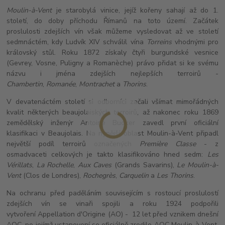
Moulin-à-Vent
je starobylá vinice, jejíž kořeny sahají až do 1.
století, do doby příchodu Římanů na toto území. Začátek
proslulosti zdejších vín však můžeme vysledovat až ve století
sedmnáctém, kdy Ludvík XIV schválil vína
Torreins
vhodnými pro
královský stůl. Roku 1872 získaly čtyři burgundské vesnice
(Gevrey, Vosne, Puligny a Romanèche) právo přidat si ke svému
názvu i jména zdejších nejlepších terroirů -
Chambertin
,
Romanée
,
Montrachet
a
Thorins
.
V devatenáctém století si odborníci začali všímat mimořádných
kvalit některých beaujolaiských terroirů, až nakonec roku 1869
zemědělský inženýr Antoine Budker zavedl první oficiální
klasifikaci v Beaujolais. Na nynější oblast Moulin-à-Vent připadl
největší podíl terroirů označených
Première Classe
- z
osmadvaceti celkových je takto klasifikováno hned sedm:
Les
Vérillats
,
La Rochelle
,
Aux Caves
(Grands Savarins),
Le Moulin-à-
Vent
(Clos de Londres),
Rochegrès
,
Carquelin
a
Les Thorins
.
Na ochranu před paděláním souvisejícím s rostoucí proslulostí
zdejších vín se vinaři spojili a roku 1924 podpořili
vytvoření Appellation d'Origine (AO) - 12 let před vznikem dnešní
AOC, po jejímž ustanovení se oficiálně zrodilo AOC Moulin-à-Vent,