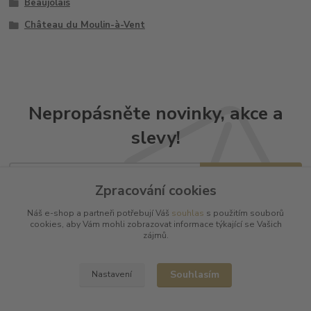
Beaujolais
Château du Moulin-à-Vent
Nepropásněte novinky, akce a
slevy!
Přihlásit se
Zpracování cookies
Souhlasím se
zpracováním osobních údajů
za účelem rozesílky newsletteru.
Náš e-shop a partneři potřebují Váš
souhlas
s použitím souborů
cookies, aby Vám mohli zobrazovat informace týkající se Vašich
Můžete se kdykoli odhlásit. Zasíláme jednou za 14 dní.
zájmů.
Souhlasím
Nastavení
Informace pro zákazníky