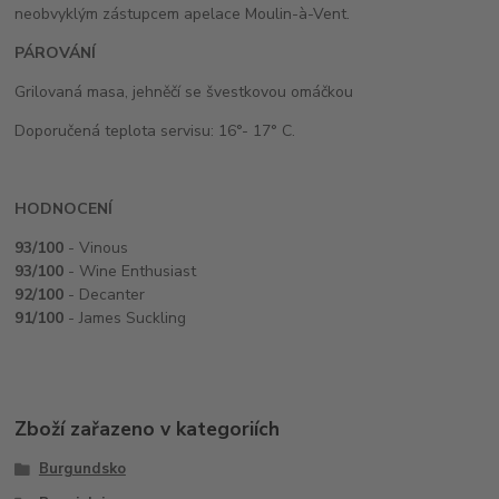
neobvyklým zástupcem apelace Moulin-à-Vent.
PÁROVÁNÍ
Grilovaná masa, jehněčí se švestkovou omáčkou
Doporučená teplota servisu: 16°- 17° C.
HODNOCENÍ
93/100
- Vinous
93/100
- Wine Enthusiast
92/100
- Decanter
91/100
- James Suckling
Zboží zařazeno v kategoriích
Burgundsko