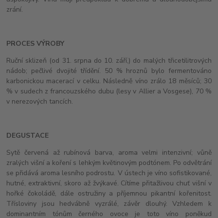
zrání.
PROCES VÝROBY
Ruční sklizeň (od 31. srpna do 10. září,) do malých třicetilitrových
nádob; pečlivé dvojité třídění. 50 % hroznů bylo fermentováno
karbonickou macerací v celku. Následně víno zrálo 18 měsíců; 30
% v sudech z francouzského dubu (lesy v Allier a Vosgese), 70 %
v nerezových tancích.
DEGUSTACE
Sytě červená až rubínová barva, aroma velmi intenzivní; vůně
zralých višní a koření s lehkým květinovým podtónem. Po odvětrání
se přidává aroma lesního podrostu. V ústech je víno sofistikované,
hutné, extraktivní, skoro až žvýkavé. Cítíme přitažlivou chuť višní v
hořké čokoládě, dále ostružiny a příjemnou pikantní kořenitost.
Třísloviny jsou hedvábně vyzrálé, závěr dlouhý. Vzhledem k
dominantním tónům černého ovoce je toto víno poněkud