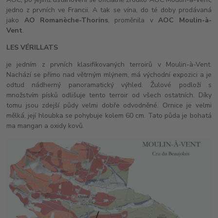
jedno z prvních ve Francii. A tak se vína, do té doby prodávaná
jako
AO Romanèche-Thorins
, proměnila v
AOC Moulin-à-
Vent
.
LES VÉRILLATS
je jedním z prvních klasifikovaných terroirů v Moulin-à-Vent.
Nachází se přímo nad větrným mlýnem, má východní expozici a je
odtud nádherný panoramatický výhled. Žulové podloží s
množstvím písků odlišuje tento terroir od všech ostatních. Díky
tomu jsou zdejší půdy velmi dobře odvodněné. Ornice je velmi
mělká, její hloubka se pohybuje kolem 60 cm. Tato půda je bohatá
ma mangan a oxidy kovů.