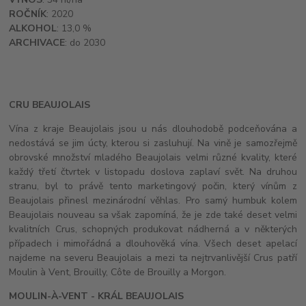
ROČNÍK
: 2020
ALKOHOL
: 13,0 %
ARCHIVACE
: do 2030
CRU BEAUJOLAIS
Vína z kraje Beaujolais jsou u nás dlouhodobě podceňována a
nedostává se jim úcty, kterou si zasluhují. Na vině je samozřejmě
obrovské množství mladého Beaujolais velmi různé kvality, které
každý třetí čtvrtek v listopadu doslova zaplaví svět. Na druhou
stranu, byl to právě tento marketingový počin, který vínům z
Beaujolais přinesl mezinárodní věhlas. Pro samý humbuk kolem
Beaujolais nouveau sa však zapomíná, že je zde také deset velmi
kvalitních Crus, schopných produkovat nádherná a v některých
případech i mimořádná a dlouhověká vína. Všech deset apelací
najdeme na severu Beaujolais a mezi ta nejtrvanlivější Crus patří
Moulin à Vent, Brouilly, Côte de Brouilly a Morgon.
MOULIN-À-VENT - KRÁL BEAUJOLAIS