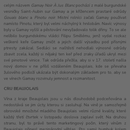
celým názvem
Gamay Noir À Jus Blanc
pochází z malé burgundské
vesničky Saint-Aubin sur Gamay a je křížencem prastaré odrůdy
Gouais blanc
a
Pinotu noir
. Místní rolníci začali Gamay používat
namísto Pinotu, který byl velmi náchylný k hnilobám. Navíc výnosy
byly u Gamay vyšší a pěstování nevyžadovalo tolik dřiny. To se ale
nelíbilo burgundskému vládci Filipu Smělému, jenž vydal rozkaz
veškeré keře Gamay zničit a jejich další výsadbu pod přísnými
ptresty zakázal. Sedláci se naštěstí nehodlali výnosné odrůdy
zbavit zcela, každý si nějaký ten keř před zraky úřadů ukryl mezi
své pinotové vinice. Tak odrůda přežila, aby si v 17. století našla
nový domov v ne příliš vzdáleném Beaujolais, kde se převaha
žulového podloží ukázala být dokonalým základem pro to, aby se
ve vínech Gamay rozvinuly jemnost a rozmanitost.
CRU BEAUJOLAIS
Vína z kraje Beaujolais jsou u nás dlouhodobě podceňována a
nedostává se jim úcty, kterou si zasluhují. Na vině je samozřejmě
obrovské množství mladého Beaujolais velmi různé kvality, které
každý třetí čtvrtek v listopadu doslova zaplaví svět. Na druhou
stranu, byl to právě tento marketingový počin, který vínům z
Beaujolais přinesl mezinárodní věhlas. Pro samý humbuk kolem