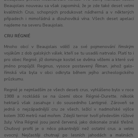
Beaujolais nouveau sa však zapomíná, že je zde také deset velmi
kvalitních Crus, schopných produkovat nádherná a v některých
případech i mimořádná a dlouhověká vína. Všech deset apelací
najdeme na severu Beaujolais.
CRU RÉGNIÉ
Mnoho obcí v Beaujolais vděčí za své pojmenování římským
vojákům z dob galských válek, kteří se tu usadili natrvalo. Platí to i
pro obec Regnié, jíž dominuje kostel se dvěma věžemi a které své
jméno propůjčil Reginus, vysoce postavený Říman, jehož galo-
římská vila byla v obci odkryta během jejího archeologického
průzkumu.
Regnié je nejmladším ze všech deseti crus, vyhlášeno bylo v roce
1988 a rozkládá se na území obce Régnié-Durette, několik
hektarů však zasahuje i do sousedního Lantignié. Zároveň se
jedná o nejzápadnější cru ze všech, ležící v nadmořské výšce
kolem 300 metrů nad mořem. Zdejší terroir tvoří především růžové
žuly. Vína Régnié jsou jasně červená, jako dokonale zralé třešně.
Chuťový profil je o něco pikantnější než ostatní crus a velmi
ovocný. Nejčastěji chutnají po lesních jahodách a malinách.