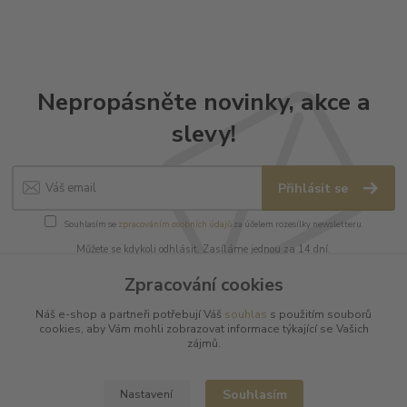
Nepropásněte novinky, akce a
slevy!
Přihlásit se
Souhlasím se
zpracováním osobních údajů
za účelem rozesílky newsletteru.
Můžete se kdykoli odhlásit. Zasíláme jednou za 14 dní.
Zpracování cookies
Náš e-shop a partneři potřebují Váš
souhlas
s použitím souborů
cookies, aby Vám mohli zobrazovat informace týkající se Vašich
Informace pro zákazníky
zájmů.
O nás
Souhlasím
Nastavení
Vše o nákupu