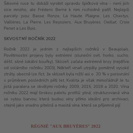
Šikovné ruce tu dokáží vyrobit opravdu špičková vína - není jich
sice mnoho, ale Fréderic Berne k nim rozhodně patří. Nejlepší
parcely jsou: Basse Ronze, La Haute Plaigne, Les Chastys,
Vallières, La Pierre, Les Reyssiers, Aux Bruyères, Oeillat, Croix
Penet a Les Bois.
SKVOSTNÝ ROČNÍK 2022
Ročník 2022 je jedním z nejlepších ročníků v Beaujolais.
Povětrnostní projevy byly extrémní (sluneční svit, horko, sucho,
déšť, silné lokální bouřky). Sklizeň začala extrémně brzy (nejdříve
od solárního ročníku 2003). Někteří vinaři utrpěly poměrně vysoké
ztráty, obecně lze říct, že sklizeň byla nižší asi o 20 % v porovnání
s průměrem posledních pěti let. Kvalita je však mimořádná! Je tu
jistá paralera se skvělými ročníky 2009, 2015, 2018 a 2020. Vína
ročníku 2022 mají širokou paletu profilů: plná, strukturovaná vína
se sytou barvou, která budou víny přímo ideální pro archivaci,
stejně jako snadno pitelná a masitá vína, která se příjemně pijí
RÉGNIÉ "AUX BRUYÈRES" 2022