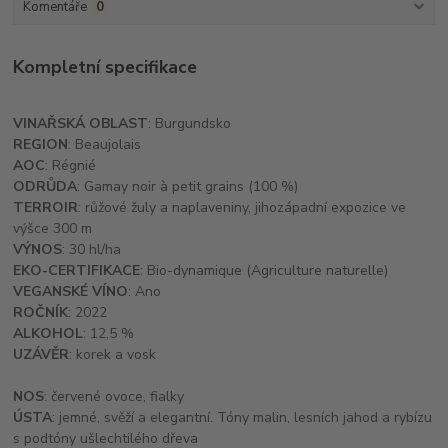
Komentáře
0
Kompletní specifikace
VINAŘSKÁ OBLAST
: Burgundsko
REGION
: Beaujolais
AOC
: Régnié
ODRŮDA
: Gamay noir à petit grains (100 %)
TERROIR
: růžové žuly a naplaveniny, jihozápadní expozice ve
výšce 300 m
VÝNOS
: 30 hl/ha
EKO-CERTIFIKACE
: Bio-dynamique (Agriculture naturelle)
VEGANSKÉ VÍNO
: Ano
ROČNÍK
: 2022
ALKOHOL
: 12,5 %
UZÁVĚR
: korek a vosk
NOS
: červené ovoce, fialky
ÚSTA
: jemné, svěží a elegantní. Tóny malin, lesních jahod a rybízu
s podtóny ušlechtilého dřeva