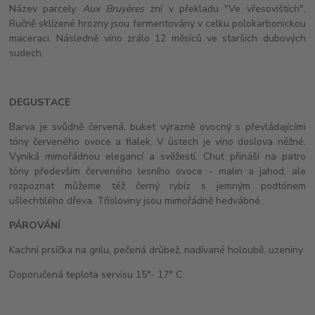
Název parcely
Aux Bruyères
zní v překladu "Ve vřesovištích".
Ručně sklízené hrozny jsou fermentovány v celku polokarbonickou
maceraci. Následně víno zrálo 12 měsíců ve starších dubových
sudech.
DEGUSTACE
Barva je svůdně červená, buket výrazně ovocný s převládajícími
tóny červeného ovoce a fialek. V ústech je víno doslova něžné.
Vyniká mimořádnou elegancí a svěžestí. Chuť přináší na patro
tóny především červeného lesního ovoce - malin a jahod, ale
rozpoznat můžeme též černý rybíz s jemným podtónem
ušlechtilého dřeva. Třísloviny jsou mimořádně hedvábné.
PÁROVÁNÍ
Kachní prsíčka na grilu, pečená drůbež, nadívané holoubě, uzeniny
Doporučená teplota servisu 15°- 17° C.