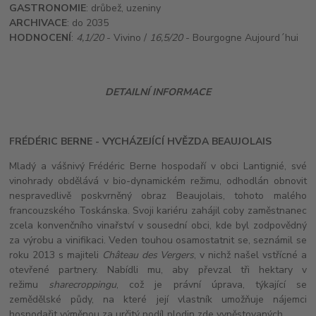
GASTRONOMIE
: drůbež, uzeniny
ARCHIVACE
: do 2035
HODNOCENÍ
:
4,1/20
- Vivino /
16,5/20
- Bourgogne Aujourd´hui
DETAILNÍ INFORMACE
FRÉDÉRIC BERNE - VYCHÁZEJÍCÍ HVĚZDA BEAUJOLAIS
Mladý a vášnivý Frédéric Berne hospodaří v obci Lantignié, své
vinohrady obdělává v bio-dynamickém režimu, odhodlán obnovit
nespravedlivě poskvrněný obraz Beaujolais, tohoto malého
francouzského Toskánska. Svoji kariéru zahájil coby zaměstnanec
zcela konvenčního vinařství v sousední obci, kde byl zodpovědný
za výrobu a vinifikaci. Veden touhou osamostatnit se, seznámil se
roku 2013 s majiteli
Château des Vergers
, v nichž našel vstřícné a
otevřené partnery. Nabídli mu, aby převzal tři hektary v
režimu
sharecroppingu
, což je právní úprava, týkající se
zemědělské půdy, na které její vlastník umožňuje nájemci
hospodařit výměnou za určitý podíl plodin zde vypěstovaných.