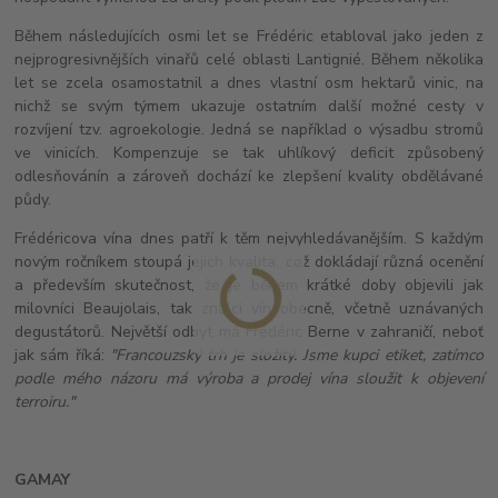
Během následujících osmi let se Frédéric etabloval jako jeden z
nejprogresivnějších vinařů celé oblasti Lantignié. Během několika
let se zcela osamostatnil a dnes vlastní osm hektarů vinic, na
nichž se svým týmem ukazuje ostatním další možné cesty v
rozvíjení tzv. agroekologie. Jedná se například o výsadbu stromů
ve vinicích. Kompenzuje se tak uhlíkový deficit způsobený
odlesňovánín a zároveň dochází ke zlepšení kvality obdělávané
půdy.
Frédéricova vína dnes patří k těm nejvyhledávanějším. S každým
novým ročníkem stoupá jejich kvalita, což dokládají různá ocenění
a především skutečnost, že je během krátké doby objevili jak
milovníci Beaujolais, tak znalci vín obecně, včetně uznávaných
degustátorů. Největší odbyt má Frédéric Berne v zahraničí, neboť
jak sám říká:
"Francouzský trh je složitý. Jsme kupci etiket, zatímco
podle mého názoru má výroba a prodej vína sloužit k objevení
terroiru."
GAMAY