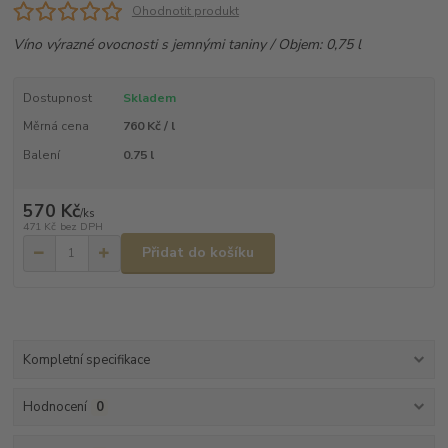
Ohodnotit produkt
Víno výrazné ovocnosti s jemnými taniny / Objem: 0,75 l
Dostupnost
Skladem
Měrná cena
760 Kč / l
Balení
0.75 l
570 Kč
/
ks
471 Kč
bez DPH
Přidat do košíku
Kompletní specifikace
Hodnocení
0