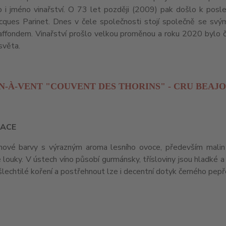
o i jméno vinařství. O 73 let později (2009) pak došlo k po
acques Parinet. Dnes v čele společnosti stojí společně se s
affondem. Vinařství prošlo velkou proměnou a roku 2020 bylo
 světa.
-À-VENT "COUVENT DES THORINS" - CRU BEAJO
ACE
ínové barvy s výrazným aroma lesního ovoce, především malin a
louky. V ústech víno působí gurmánsky, třísloviny jsou hladké a
šlechtilé koření a postřehnout lze i decentní dotyk černého pe