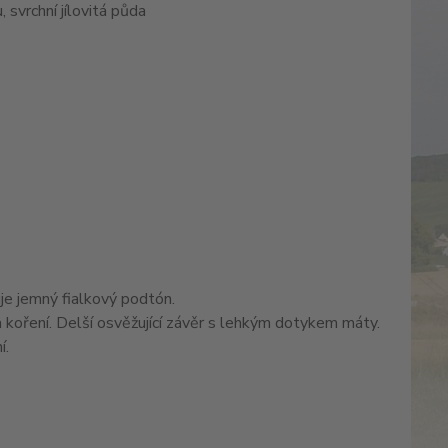
 svrchní jílovitá půda
uje jemný fialkový podtón.
ř a koření. Delší osvěžující závěr s lehkým dotykem máty.
í.