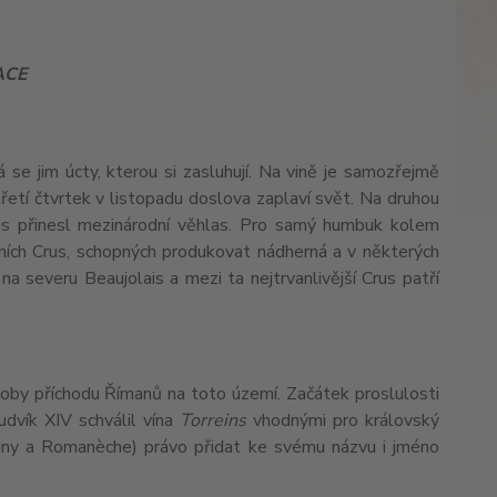
ACE
se jim úcty, kterou si zasluhují. Na vině je samozřejmě
řetí čtvrtek v listopadu doslova zaplaví svět. Na druhou
ais přinesl mezinárodní věhlas. Pro samý humbuk kolem
ních Crus, schopných produkovat nádherná a v některých
 severu Beaujolais a mezi ta nejtrvanlivější Crus patří
do doby příchodu Římanů na toto území. Začátek proslulosti
dvík XIV schválil vína
Torreins
vhodnými pro královský
igny a Romanèche) právo přidat ke svému názvu i jméno