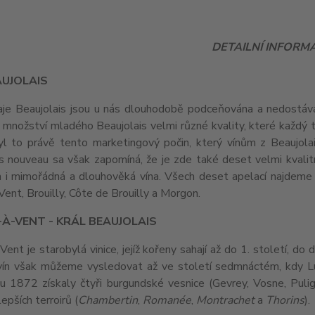
DETAILNÍ INFORM
AUJOLAIS
aje Beaujolais jsou u nás dlouhodobě podceňována a nedostává 
množství mladého Beaujolais velmi různé kvality, které každý t
byl to právě tento marketingový počin, který vínům z Beaujol
is nouveau sa však zapomíná, že je zde také deset velmi kvalit
 i mimořádná a dlouhověká vína. Všech deset apelací najdeme na
Vent, Brouilly, Côte de Brouilly a Morgon.
À-VENT - KRÁL BEAUJOLAIS
Vent je starobylá vinice, jejíž kořeny sahají až do 1. století, 
 vín však můžeme vysledovat až ve století sedmnáctém, kdy Lu
ku 1872 získaly čtyři burgundské vesnice (Gevrey, Vosne, Pul
epších terroirů (
Chambertin
,
Romanée
,
Montrachet
a
Thorins
).