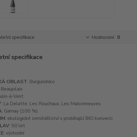
etní specifikace
Hodnocení
0
tní specifikace
KÁ OBLAST
: Burgundsko
: Beaujolais
ulin-à-Vent
Y
: La Delatte, Les Rouchaux, Les Maisonneuves
A
: Gamay (100 %)
IM
: ekologické zemědělství v probíhající BIO konverzi
HLAV
: 50 let
CE
: východní