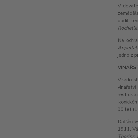
V devate
zemědělsk
podíl te
Rochelle
Na ochra
Appellat
jedno z p
VINAŘS
V srdci s
vinařstv
restrukt
ikonickém
99 let (1
Dalším v
1911. Vše
Thorins
c