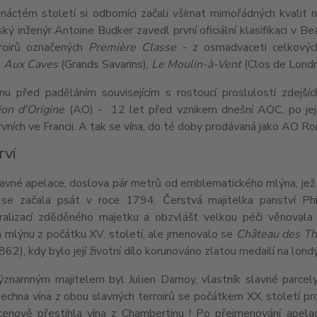
náctém století si odborníci začali všímat mimořádných kvalit n
ý inženýr Antoine Budker zavedl první oficiální klasifikaci v Be
rroirů označených
Première Classe
- z osmadvaceti celkovýc
,
Aux Caves
(Grands Savarins),
Le Moulin-à-Vent
(Clos de Londr
nu před paděláním souvisejícím s rostoucí proslulostí zdejších
ion d'Origine
(AO) - 12 let před vznikem dnešní AOC, po její
rvních ve Francii. A tak se vína, do té doby prodávaná jako AO
TVÍ
lavné apelace, doslova pár metrů od emblematického mlýna, jež j
í se začala psát v roce 1794. Čerstvá majitelka panství P
uralizací zděděného majetku a obzvlášť velkou péči věnovala
 mlýnu z počátku XV. století, ale jmenovalo se
Château des Th
862), kdy bylo její životní dílo korunováno zlatou medailí na lo
ýznamným majitelem byl Julien Damoy, vlastník slavné parce
chna vína z obou slavných terroirů se počátkem XX. století pr
enově přestihla vína z Chambertinu ! Po přejmenování apel