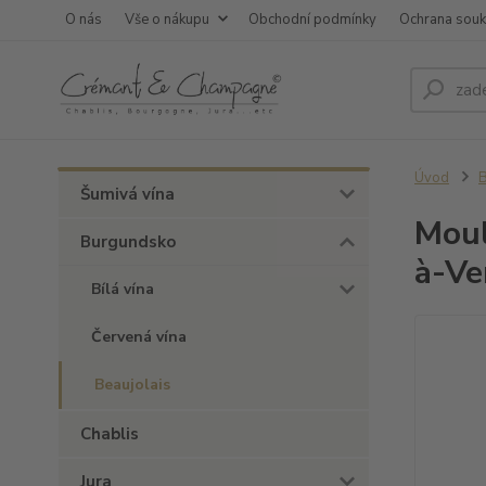
O nás
Vše o nákupu
Obchodní podmínky
Ochrana sou
Úvod
Šumivá vína
Moul
Burgundsko
à-Ve
Bílá vína
Červená vína
Beaujolais
Chablis
Jura