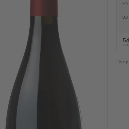
Měr
Bal
54
446
Číslo p