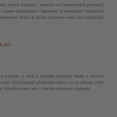
slední změně majitele - panství od Damoyových potomků
vým synem Edouardem Parinetem a technickým ředitelem
 časopisem
Wine & Spirits
zařazeno mezi 100 nejlepších
LAIS
 ostružin, a višní, s jemnými podtóny fialek a čerstvě
 zralé. Chuť evokuje především černé ovoce, jahody, zralé
pře. Strukturované víno s delším mátovým závěrem.