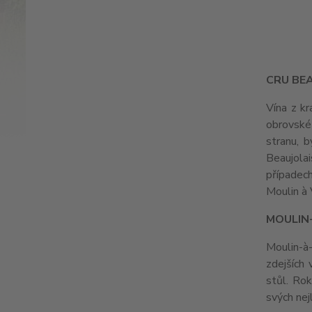
CRU BE
Vína z kr
obrovské 
stranu, 
Beaujola
případech
Moulin à 
MOULIN-
Moulin-à-
zdejších
stůl. Ro
svých nejl