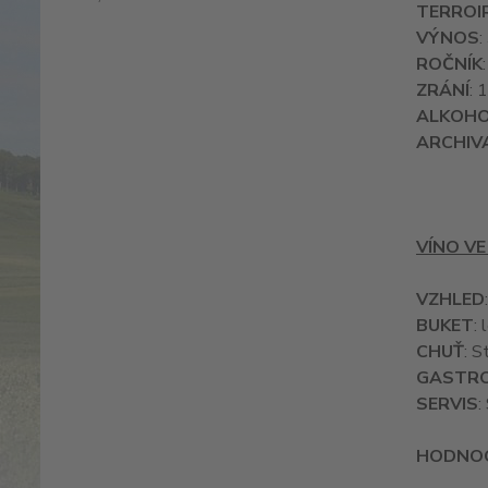
TERROI
VÝNOS
:
ROČNÍK
ZRÁNÍ
: 
ALKOH
ARCHIV
VÍNO VE
VZHLED
BUKET
:
CHUŤ
: S
GASTR
SERVIS
:
HODNOC