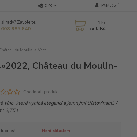
Přihlášení
CZK
 si rady? Zavolejte.
0
ks
za
0 Kč
 608 885 840
Château du Moulin-à-Vent
s»2022, Château du Moulin-
Ohodnotit produkt
 víno, které vyniká elegancí a jemnými tříslovinami. /
: 0,75 l
tupnost
Není skladem