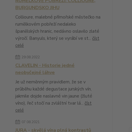
RUMĚLKOVÉ POBŘEŽÍ: COLLIOURE,
BURGUNDSKO JIHU
Collioure, malebné přímořské městečko na
rumělkovém pobřeží nedaleko
španělských hranic, nedávno oslavilo zlaté
výročí. Banyuls, který se vyrábí ve st...
číst
celé
29.08.2022
CLAVELIN - Historie jedné
neobyčejné láhve
Je už neměnným pravidlem, že se v
průběhu každé degustace jurských vín,
jakmile dojde naslavné vin jaune (žluté
víno), řeč stočí na zvláštní tvar lá...
číst
celé
07.08.2021
JURA - skvělá vína plná kontrastů