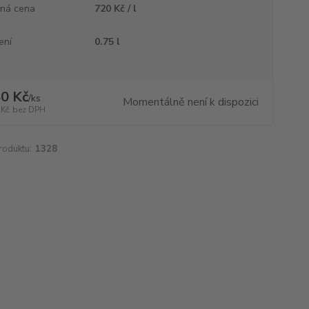
ná cena
720 Kč / l
ení
0.75 l
0 Kč
/
ks
Momentálně není k dispozici
 Kč
bez DPH
roduktu:
1328