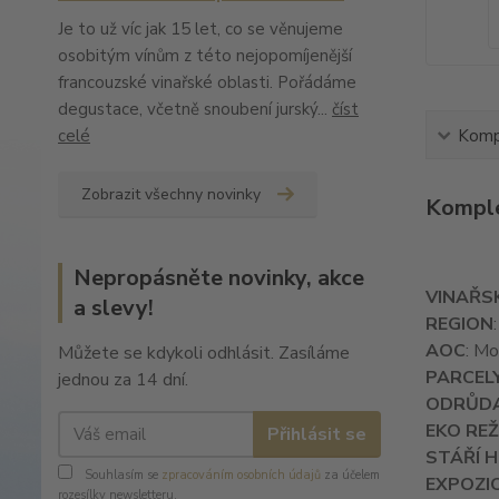
Je to už víc jak 15 let, co se věnujeme
osobitým vínům z této nejopomíjenější
francouzské vinařské oblasti. Pořádáme
degustace, včetně snoubení jurský...
číst
celé
Kompl
Zobrazit všechny novinky
Komple
Nepropásněte novinky, akce
VINAŘS
a slevy!
REGION
AOC
: Mo
Můžete se kdykoli odhlásit. Zasíláme
PARCEL
jednou za 14 dní.
ODRŮD
EKO REŽ
Přihlásit se
STÁŘÍ 
Souhlasím se
zpracováním osobních údajů
za účelem
EXPOZI
rozesílky newsletteru.