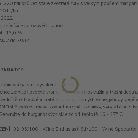
R
: 220 milionů let staré zvětralé žuly s velkým podílem manganu,
 30 hl/ha
: 2022
12 měsíců v nerezových tancích
OL
: 13,0 %
ACE
: do 2032
 ZKRATCE
: rubínová barva s vysokým leskem.
 lehce zemité i ovocné aroma. Tóny malin, ostružin a třešní doplň
třední tělo, hladké a zralé třísloviny. Černých višně, jahody, pep
ONOMIE
: pečená masa, kohout na víně, uzeninky, sýry s bílou plísn
 Servírujte do burgundských sklenic při teplotě 16 - 17° C.
ENÍ
: 92-93/100 - Wine Enthusiast, 91/100 - Wine Spectator