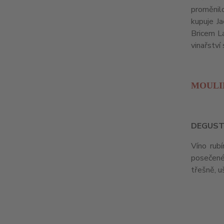
proměnil
kupuje J
Bricem L
vinařství
MOULIN
DEGUST
Víno rub
posečené 
třešně, u