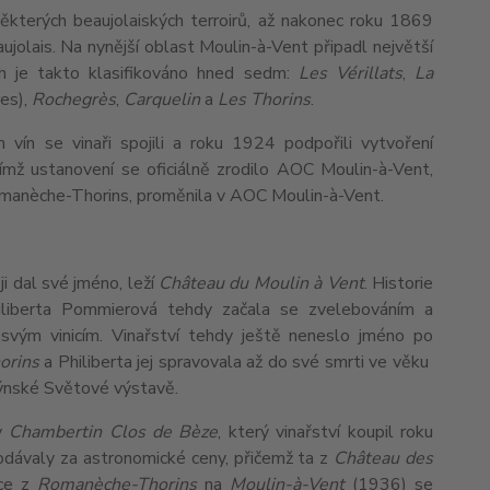
ěkterých beaujolaiských terroirů, až nakonec roku 1869
aujolais. Na nynější oblast Moulin-à-Vent připadl největší
h je takto klasifikováno hned sedm:
Les Vérillats
,
La
es),
Rochegrès
,
Carquelin
a
Les Thorins
.
 vín se vinaři spojili a roku 1924 podpořili vytvoření
mž ustanovení se oficiálně zrodilo AOC Moulin-à-Vent,
 Romanèche-Thorins, proměnila v AOC Moulin-à-Vent.
i dal své jméno, leží
Château du Moulin à Vent
. Historie
hiliberta Pommierová tehdy začala se zvelebováním a
 svým vinicím. Vinařství tehdy ještě neneslo jméno po
orins
a Philiberta jej spravovala až do své smrti ve věku
ndýnské Světové výstavě.
ly
Chambertin Clos de Bèze
, který vinařství koupil roku
odávaly za astronomické ceny, přičemž ta z
Château des
ace z
Romanèche-Thorins
na
Moulin-à-Vent
(1936) se